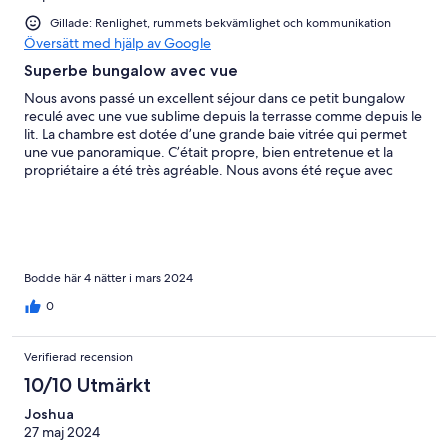
Gillade: Renlighet, rummets bekvämlighet och kommunikation
Översätt med hjälp av Google
Superbe bungalow avec vue
Nous avons passé un excellent séjour dans ce petit bungalow
reculé avec une vue sublime depuis la terrasse comme depuis le
lit. La chambre est dotée d’une grande baie vitrée qui permet
une vue panoramique. C’était propre, bien entretenue et la
propriétaire a été très agréable. Nous avons été reçue avec
beaucoup de petites attentions. Un grand merci ! Attention :
c’est reculé et je vous conseille de louer une voiture (service
proposé directement sur place par la propriétaire).
Bodde här 4 nätter i mars 2024
0
Verifierad recension
10/10 Utmärkt
Joshua
27 maj 2024