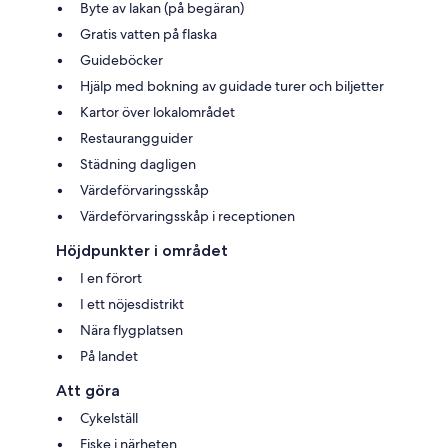
Byte av lakan (på begäran)
Gratis vatten på flaska
Guideböcker
Hjälp med bokning av guidade turer och biljetter
Kartor över lokalområdet
Restaurangguider
Städning dagligen
Värdeförvaringsskåp
Värdeförvaringsskåp i receptionen
Höjdpunkter i området
I en förort
I ett nöjesdistrikt
Nära flygplatsen
På landet
Att göra
Cykelställ
Fiske i närheten