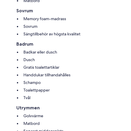
Matbord
Sovrum
Memory foam-madrass
Sovrum
Sängtillbehör av högsta kvalitet
Badrum
Badkar eller dusch
Dusch
Gratis toalettartiklar
Handdukar tillhandahålles
Schampo
Toalettpapper
Tvål
Utrymmen
Golvvärme
Matbord
Separat middagsplats