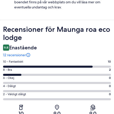
boendet finns på vår webbplats om du vill läsa mer om
eventuella undantag och krav.
Recensioner
Recensioner för Maunga roa eco
lodge
Enastående
9,8
12 recensioner
10
10 - Fantastiskt
10
-
8
8 - Bra
2
Fantastiskt
-
i
6
6 - Okej
0
Bra
betyg.
-
i
4
4 - Dåligt
0
10
Okej
betyg.
-
av
i
2
2 - Väldigt dåligt
0
2
Dåligt
12
betyg.
-
av
i
recensioner
0
Väldigt
12
betyg.
av
dåligt
recensioner
0
10
9,0
9,0