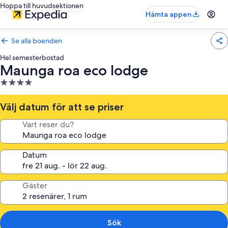
Hoppa till huvudsektionen
Hämta appen
Se alla boenden
Hel semesterbostad
Maunga roa eco lodge
4.0-
stjärnigt
boende
Välj datum för att se priser
Vart reser du?
Datum
Gäster
Sök