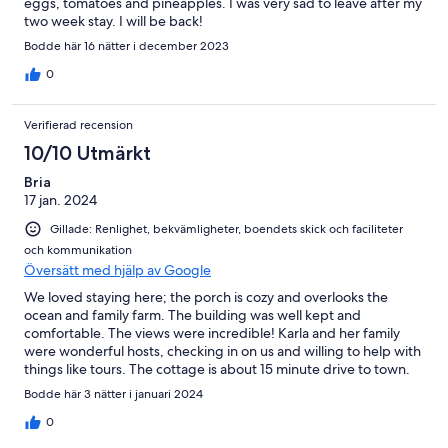
eggs, tomatoes and pineapples. I was very sad to leave after my
two week stay. I will be back!
Bodde här 16 nätter i december 2023
0
Verifierad recension
10/10 Utmärkt
Bria
17 jan. 2024
Gillade: Renlighet, bekvämligheter, boendets skick och faciliteter
och kommunikation
Översätt med hjälp av Google
We loved staying here; the porch is cozy and overlooks the
ocean and family farm. The building was well kept and
comfortable. The views were incredible! Karla and her family
were wonderful hosts, checking in on us and willing to help with
things like tours. The cottage is about 15 minute drive to town.
We rented a car from the family and had no trouble getting
Bodde här 3 nätter i januari 2024
around. They picked us up and dropped us at the airport too.
0