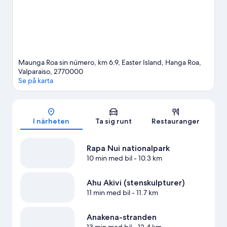
Se fler semesterbostäder i Hanga Roa
Maunga Roa sin número, km 6.9, Easter Island, Hanga Roa,
Valparaiso, 2770000
Se på karta
Karta
I närheten
Ta sig runt
Restauranger
Rapa Nui nationalpark
10 min med bil
- 10.3 km
Ahu Akivi (stenskulpturer)
11 min med bil
- 11.7 km
Anakena-stranden