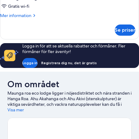
Gratis wi-fi
Mer
Mer information
information
om
Se priser
Romantiskt
hus
Logga in för att se aktuella rabatter och förmåner. Fler
förmåner för fler äventyr!
Logga in
Registrera dig nu, det är gratis
Om området
Maunga roa eco lodge ligger i nöjesdistriktet och nära stranden i
Hanga Roa. Ahu Akahanga och Ahu Akivi (stenskulpturer) är
viktiga sevärdheter, och vackra naturupplevelser kan du få i
området kring Terevaka (vulkan) och Ovahe-stranden. Ahu Tahai
Visa mer
och Anakena-stranden är två andra rekommenderade platser
att besöka. Med kajakpaddling, snorkling och
surfing/bodyboarding i närheten finns det massor av
vattenaktiviteter att välja bland.
Gå till vår reseguide för Hanga
Roa