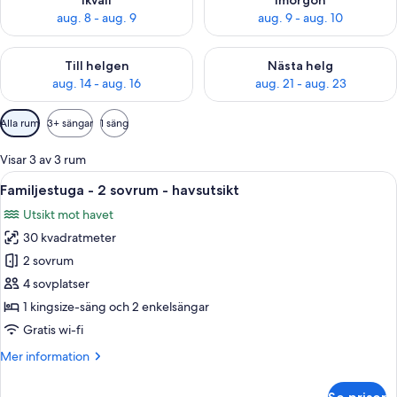
Ikväll
Imorgon
aug. 8 - aug. 9
aug. 9 - aug. 10
Kontrollera tillgängligheten för den här helgen aug. 14 - aug. 
Kontrollera tillgängligheten fö
Till helgen
Nästa helg
aug. 14 - aug. 16
aug. 21 - aug. 23
Tillgängliga
Alla rum
3+ sängar
1 säng
filter
för
Visar 3 av 3 rum
rum
Öppna
En snyggt bäddad säng med mönstrat s
25
Familjestuga - 2 sovrum - havsutsikt
alla
Utsikt mot havet
foton
30 kvadratmeter
för
Familjestuga
2 sovrum
-
4 sovplatser
2
1 kingsize-säng och 2 enkelsängar
sovrum
Gratis wi-fi
-
Mer
Mer information
havsutsikt
information
om