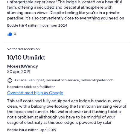
unforgettable experience! The lodge is located on a beautiful
farm, offering a secluded and peaceful atmosphere with
stunning ocean views. Despite feeling like you’re in a private
paradise, it’s also conveniently close to everything you need on
the island. The house itself is cozy and well-equipped, providing
Bodde här 4 nätter i november 2024
the perfect balance between feeling at home and having the
privacy you need to relax. The surrounding nature and open
0
space make it a perfect spot to unwind after exploring the
island’s wonders. What made our stay even more special were
Verifierad recension
the owners. They are incredibly warm, helpful, and welcoming,
making us feel like part of their family while still respecting our
10/10 Utmärkt
privacy. They were always available to offer tips about the island
Moses&Wendy
and made sure we had everything we needed for a comfortable
30 apr. 2019
stay. If you’re looking for a place that combines the beauty of
nature with comfort and heartfelt hospitality, Maunga Ro Eco
Gillade: Renlighet, personal och service, bekvämligheter och
Lodge is the perfect choice. We can’t wait to return!
boendets skick och faciliteter
Översätt med hjälp av Google
This self contained fully equipped eco lodge is spacious, very
clean, with a balcony overlooking the farm to an amazing view of
the ocean and sunrise. Hot water shower and flushing toilet is
not a problem at all though you have to be mindful of your
usage of electricity as this eco lodge is powered by solar
battery. Hire of a vehicle is definitely a must for this
Bodde här 6 nätter i april 2019
accommodation as it’s about 10-minutes distance from the town