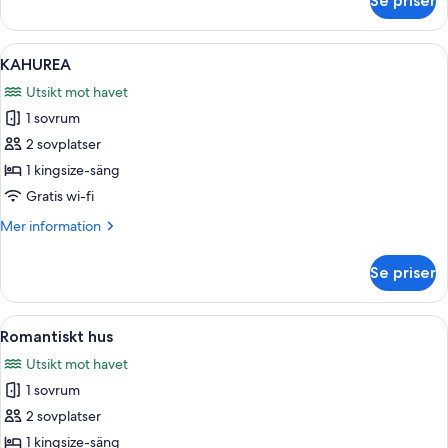
Se priser
Familjestuga
-
2
Öppna
Ett litet hus i ett våningsplan med ett
19
sovrum
KAHUREA
alla
-
Utsikt mot havet
havsutsikt
foton
1 sovrum
för
KAHUREA
2 sovplatser
1 kingsize-säng
Gratis wi-fi
Mer
Mer information
information
om
Se priser
KAHUREA
Öppna
En säng med hoprullade handdukar oc
17
Romantiskt hus
alla
Utsikt mot havet
foton
1 sovrum
för
Romantiskt
2 sovplatser
hus
1 kingsize-säng