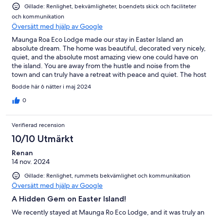
Gillade: Renlighet, bekvämligheter, boendets skick och faciliteter
och kommunikation
Översätt med hjälp av Google
Maunga Roa Eco Lodge made our stay in Easter Island an
absolute dream. The home was beautiful, decorated very nicely,
quiet, and the absolute most amazing view one could have on
the island. You are away from the hustle and noise from the
town and can truly have a retreat with peace and quiet. The host
was amazing and made sure everything was perfect. We
Bodde här 6 nätter i maj 2024
enjoyed coffee on the covered deck overlooking distant Ahu
and the ocean and even cooked a couple meals in the well
0
appointed kitchen. Every day there were fresh towels and bath
mats, we even got some fresh eggs from the hosts farm. You
Verifierad recension
will love this gem of a retreat. The view alone is simply worth it.
Thank you Maungo Roa Eco Lodge!
10/10 Utmärkt
Renan
14 nov. 2024
Gillade: Renlighet, rummets bekvämlighet och kommunikation
Översätt med hjälp av Google
A Hidden Gem on Easter Island!
We recently stayed at Maunga Ro Eco Lodge, and it was truly an