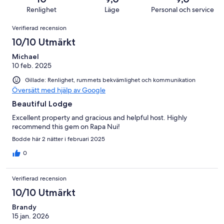
12
i
av
Renlighet
Läge
Personal och service
recensioner
betyg.
12
Recensioner
0
Verifierad recension
recensioner
av
10/10 Utmärkt
12
recensioner
Michael
10 feb. 2025
Gillade: Renlighet, rummets bekvämlighet och kommunikation
Översätt med hjälp av Google
Beautiful Lodge
Excellent property and gracious and helpful host. Highly
recommend this gem on Rapa Nui!
Bodde här 2 nätter i februari 2025
0
Verifierad recension
10/10 Utmärkt
Brandy
15 jan. 2026