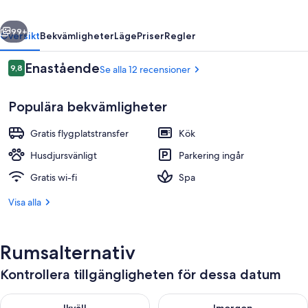
regående
Nästa
99+
Översikt
Bekvämligheter
Läge
Priser
Regler
Recensioner
Enastående
9,8
Se alla 12 recensioner
9,8 av 10,
Populära bekvämligheter
Gratis flygplatstransfer
Kök
Husdjursvänligt
Parkering ingår
Gratis wi-fi
Spa
KAHUREA | Utsikt från rummet
Visa alla
Rumsalternativ
Kontrollera tillgängligheten för dessa datum
Kontrollera tillgängligheten för ikväll aug. 8 - aug. 9
Kontrollera tillgängligheten f