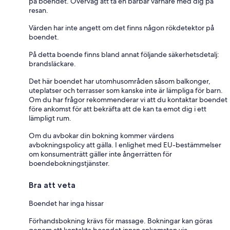
på boendet. Överväg att ta en bärbar varnare med dig på
resan.
Värden har inte angett om det finns någon rökdetektor på
boendet.
På detta boende finns bland annat följande säkerhetsdetalj:
brandsläckare.
Det här boendet har utomhusområden såsom balkonger,
uteplatser och terrasser som kanske inte är lämpliga för barn.
Om du har frågor rekommenderar vi att du kontaktar boendet
före ankomst för att bekräfta att de kan ta emot dig i ett
lämpligt rum.
Om du avbokar din bokning kommer värdens
avbokningspolicy att gälla. I enlighet med EU-bestämmelser
om konsumenträtt gäller inte ångerrätten för
boendebokningstjänster.
Bra att veta
Boendet har inga hissar
Förhandsbokning krävs för massage. Bokningar kan göras
genom att kontakta boendet innan ankomsten via