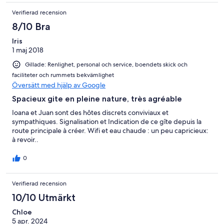
Verifierad recension
8/10 Bra
Iris
1 maj 2018
Gillade: Renlighet, personal och service, boendets skick och
faciliteter och rummets bekvämlighet
Översätt med hjälp av Google
Spacieux gite en pleine nature, très agréable
Ioana et Juan sont des hôtes discrets conviviaux et
sympathiques. Signalisation et Indication de ce gîte depuis la
route principale à créer. Wifi et eau chaude : un peu capricieux:
à revoir..
0
Verifierad recension
10/10 Utmärkt
Chloe
5 apr. 2024