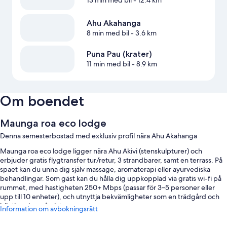
13 min med bil
- 12.4 km
Ahu Akahanga
8 min med bil
- 3.6 km
Puna Pau (krater)
11 min med bil
- 8.9 km
Om boendet
Maunga roa eco lodge
Denna semesterbostad med exklusiv profil nära Ahu Akahanga
Maunga roa eco lodge ligger nära Ahu Akivi (stenskulpturer) och
erbjuder gratis flygtransfer tur/retur, 3 strandbarer, samt en terrass. På
spaet kan du unna dig själv massage, aromaterapi eller ayurvediska
behandlingar. Som gäst kan du hålla dig uppkopplad via gratis wi-fi på
rummet, med hastigheten 250+ Mbps (passar för 3–5 personer eller
upp till 10 enheter), och utnyttja bekvämligheter som en trädgård och
biluthyrning på plats.
Information om avbokningsrätt
Här följer några andra förmåner: