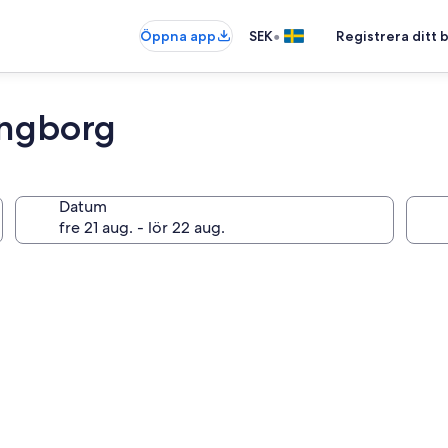
•
Öppna app
SEK
Registrera ditt
ingborg
Datum