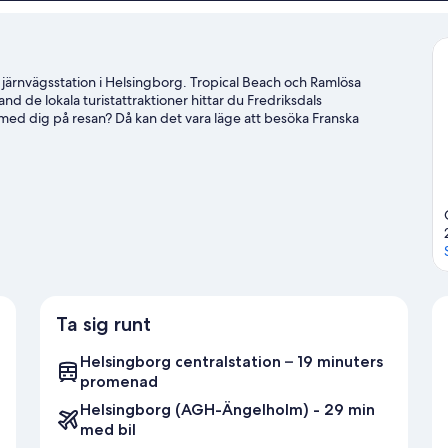
järnvägsstation i Helsingborg. Tropical Beach och Ramlösa
d de lokala turistattraktioner hittar du Fredriksdals
med dig på resan? Då kan det vara läge att besöka Franska
e en match på Olympiastadion. Det finns en golfbana med
orna och ge dig ut på fairway. Eller prova på någon annan rolig
gborg
Ta sig runt
Helsingborg centralstation – 19 minuters
promenad
Helsingborg (AGH-Ängelholm) - 29 min
med bil