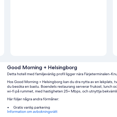
Good Morning + Helsingborg
Detta hotell med familjevänlig profil ligger nära Färjeterminalen-K
Hos Good Morning + Helsingborg kan du dra nytta av en lekplats, tvä
du besöka en bastu. Boendets restaurang serverar frukost, lunch oc
wi-fi på rummet, med hastigheten 25+ Mbps, och utnyttja bekvämli
Här följer några andra förmåner:
Gratis vanlig parkering
Information om avbokningsrätt
Frukostbuffé (tilläggsavgift), kaffe/te i lobbyn och en bankettsal