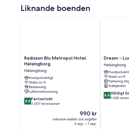
Liknande boenden
Radisson Blu Metropol Hotel, Helsingborg
Dream – Luxur
Radisson
Dream
Radisson Blu Metropol Hotel,
Dream – Lux
Blu
–
Helsingborg
Helsingborg
Metropol
Luxury
Helsingborg
Husdjursvänl
Hotel,
Hostel
Gratis wi-fi
Helsingborg
Husdjursvänligt
Helsingborg
Parkering till
Gratis wi-fi
Helsingborg
Tvättjänster
Restaurang
Luftkonditionering
8.4
Väldigt b
8,4
av
1 028 recen
8.8
Fantastiskt
8,8
10,
av
2 007 recensioner
Väldigt
10,
Priset
990 kr
bra,
Fantastiskt,
är
1 028 recensi
2 007 recensioner
inklusive skatter och avgifter
990 kr
6 sep. – 7 sep.