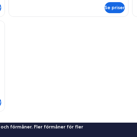
om
o
r
Se priser
Good
G
Morning
Mo
Twin
Tr
, en säng med vita och mörkröda kuddar, ett nattduksbord med en lampa oc
Room
R
Plus
Pl
r
 och förmåner. Fler förmåner för fler