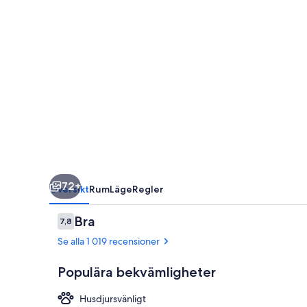
72+
Översikt
Rum
Läge
Regler
Recensioner
Bra
7,8
7,8 av 10,
Se alla 1 019 recensioner
Populära bekvämligheter
Husdjursvänligt