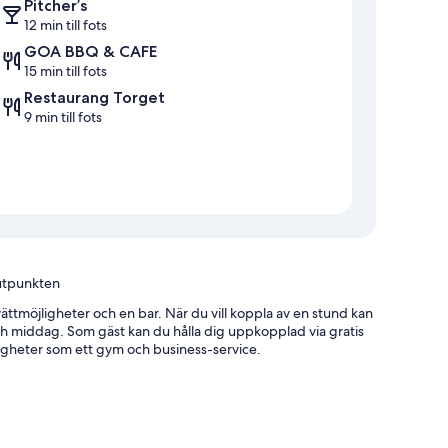
Pitcher’s
12 min till fots
GOA BBQ & CAFE
15 min till fots
Restaurang Torget
9 min till fots
nutpunkten
ttmöjligheter och en bar. När du vill koppla av en stund kan
h middag. Som gäst kan du hålla dig uppkopplad via gratis
gheter som ett gym och business-service.