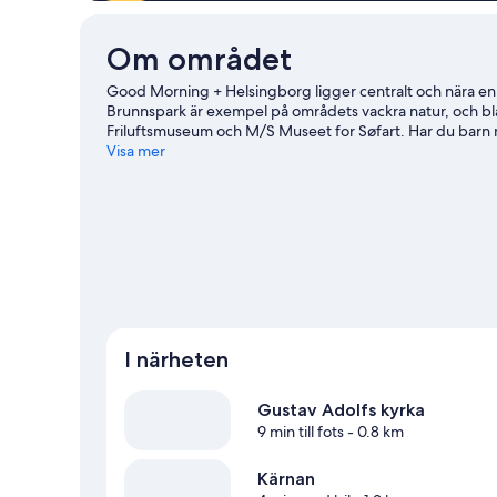
Om området
Good Morning + Helsingborg ligger centralt och nära en 
Brunnspark är exempel på områdets vackra natur, och blan
Friluftsmuseum och M/S Museet for Søfart. Har du barn 
krigsgravar. Annars kan du gå på ett evenemang eller s
Visa mer
lektioner i närheten, så det är bara att plocka fram klubb
aktivitet, som cykelturer.
Gå till vår reseguide för Helsin
I närheten
Gustav Adolfs kyrka
9 min till fots
- 0.8 km
Kärnan