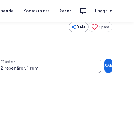
 boende
Kontakta oss
Resor
Logga in
Dela
Spara
Gäster
Sök