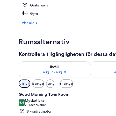
Gratis wi-fi
Sittområde i
Gym
Visa alla
Rumsalternativ
Kontrollera tillgängligheten för dessa d
Kontrollera tillgängligheten för ikväll aug. 7 - aug. 8
Kontrollera ti
Ikväll
aug. 7 - aug. 8
a
Tillgängliga
Alla rum
2 sängar
1 säng
3+ sängar
filter
Öppna
En dubbelsäng med vita sängklä
för
12
Good Morning Twin Room
alla
rum
Mycket bra
foton
8,4
8,4 av 10
(70 recensioner)
70 recensioner
för
19 kvadratmeter
Good