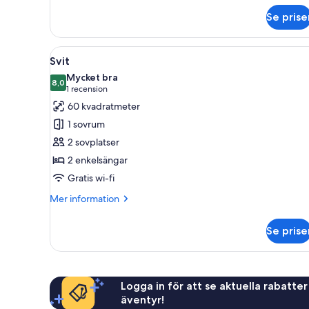
om
Se prise
Good
Morning
Double
Öppna
Ett hotellrum med en röd vägg
7
Room
Svit
alla
Plus
Mycket bra
foton
8,0
8,0 av 10
(1 recension)
1 recension
för
60 kvadratmeter
Svit
1 sovrum
2 sovplatser
2 enkelsängar
Gratis wi-fi
Mer
Mer information
information
om
Se prise
Svit
Logga in för att se aktuella rabatter
äventyr!