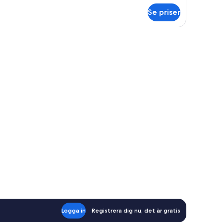
m
Se priser
ood
rning
iple
h en orkidéplanta.
oom
us
Logga in
Registrera dig nu, det är gratis