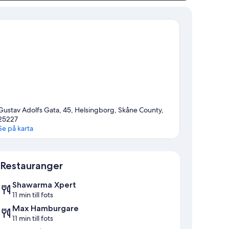
Gustav Adolfs Gata, 45, Helsingborg, Skåne County,
25227
Se på karta
Karta
Restauranger
Shawarma Xpert
11 min till fots
Max Hamburgare
11 min till fots