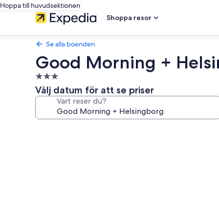
Hoppa till huvudsektionen
Shoppa resor
Se alla boenden
Good Morning + Hels
3.0-
stjärnigt
Välj datum för att se priser
boende
Vart reser du?
Fotogalleri
för
Good
Morning
+
Helsingborg