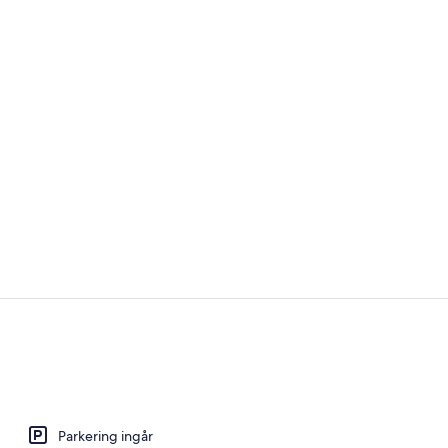
Good Morning
Reception
Parkering ingår