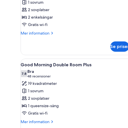
1 sovrum
Morning
2 sovplatser
Twin
2 enkelsängar
Room
Gratis wi-fi
Mer
Mer information
information
om
Se prise
Good
Morning
Twin
Öppna
Ett hotellrum med en säng, två
7
Room
Good Morning Double Room Plus
alla
Bra
foton
7,8
7,8 av 10
(48 recensioner)
48 recensioner
för
19 kvadratmeter
Good
1 sovrum
Morning
2 sovplatser
Double
1 queensize-säng
Room
Gratis wi-fi
Plus
Mer
Mer information
information