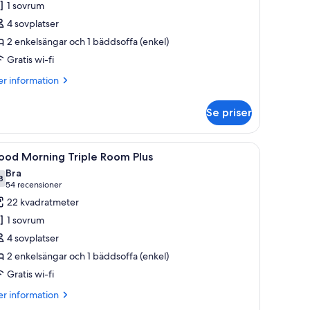
1 sovrum
orning
4 sovplatser
riple
2 enkelsängar och 1 bäddsoffa (enkel)
oom
Gratis wi-fi
er
r information
formation
m
Se priser
ood
rning
iple
öljer, ett litet bord och ett fönster med gardiner.
ppna
Ett hotellrum med en säng, ett skrivbord, en s
8
oom
ood Morning Triple Room Plus
la
Bra
oton
8
,8 av 10
(54 recensioner)
54 recensioner
ör
22 kvadratmeter
ood
1 sovrum
orning
4 sovplatser
riple
2 enkelsängar och 1 bäddsoffa (enkel)
oom
Gratis wi-fi
lus
er
r information
formation