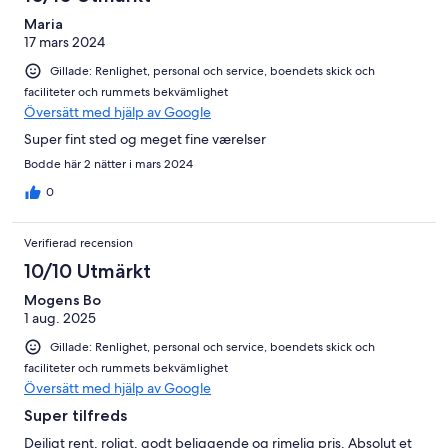
31
recensioner
Maria
17 mars 2024
Gillade: Renlighet, personal och service, boendets skick och
faciliteter och rummets bekvämlighet
Översätt med hjälp av Google
Super fint sted og meget fine værelser
Bodde här 2 nätter i mars 2024
0
Verifierad recension
10/10 Utmärkt
Mogens Bo
1 aug. 2025
Gillade: Renlighet, personal och service, boendets skick och
faciliteter och rummets bekvämlighet
Översätt med hjälp av Google
Super tilfreds
Dejligt rent, roligt, godt beliggende og rimelig pris. Absolut et