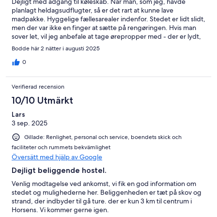
Dejligt med adgang til køleskab. Når man, som jeg, havde
planlagt heldagsudflugter, så er det rart at kunne lave
madpakke. Hyggelige fællesarealer indenfor. Stedet er lidt slidt,
men der var ikke en finger at sætte på rengøringen. Hvis man
sover let, vil jeg anbefale at tage ørepropper med - der er lydt,
og gulvene på gangen knager. Jeg manglede et ekstra
Bodde här 2 nätter i augusti 2025
håndklæde, så jeg ikke skulle tørre hænder i det samme, som
jeg skulle bruge efter badet. Men det er også det eneste
0
"negative", jeg har set sige.
Verifierad recension
10/10 Utmärkt
Lars
3 sep. 2025
Gillade: Renlighet, personal och service, boendets skick och
faciliteter och rummets bekvämlighet
Översätt med hjälp av Google
Dejligt beliggende hostel.
Venlig modtagelse ved ankomst, vi fik en god information om
stedet og mulighederne her. Beliggenheden er tæt på skov og
strand, der indbyder til gå ture. der er kun 3 km til centrum i
Horsens. Vi kommer gerne igen.