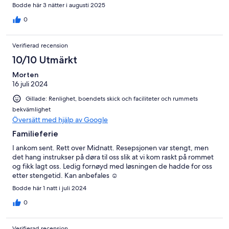
Bodde här 3 nätter i augusti 2025
0
Verifierad recension
10/10 Utmärkt
Morten
16 juli 2024
Gillade: Renlighet, boendets skick och faciliteter och rummets
bekvämlighet
Översätt med hjälp av Google
Familieferie
I ankom sent. Rett over Midnatt. Resepsjonen var stengt, men
det hang instrukser på døra til oss slik at vi kom raskt på rommet
og fikk lagt oss. Ledig fornøyd med løsningen de hadde for oss
etter stengetid. Kan anbefales ☺️
Bodde här 1 natt i juli 2024
0
Verifierad recension