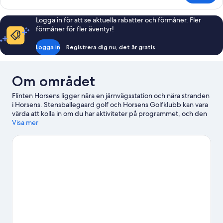
rum
Logga in för att se aktuella rabatter och förmåner. Fler
förmåner för fler äventyr!
Logga in
Registrera dig nu, det är gratis
Om området
Flinten Horsens ligger nära en järnvägsstation och nära stranden
i Horsens. Stensballegaard golf och Horsens Golfklubb kan vara
värda att kolla in om du har aktiviteter på programmet, och den
som föredrar att uppleva områdets vackra natur kan utforska
Visa mer
Caroline Amalie Lundens Lekplats och Lekplatsen vid sjukhuset.
Uggla och Stolarna är också värda ett besök. Passa på att
utforska området med friluftsaktiviteter som cykelturer.
Gå till
vår reseguide för Horsens
Se fler vandrarhem i Horsens