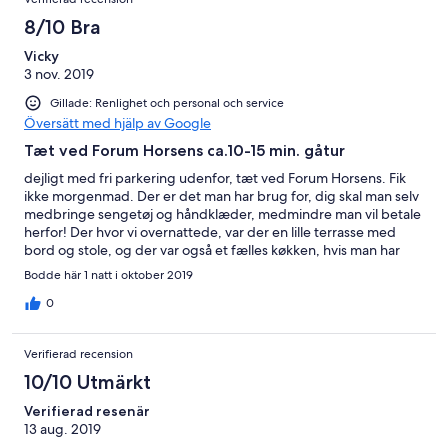
8/10 Bra
Vicky
3 nov. 2019
Gillade: Renlighet och personal och service
Översätt med hjälp av Google
Tæt ved Forum Horsens ca.10-15 min. gåtur
dejligt med fri parkering udenfor, tæt ved Forum Horsens. Fik
ikke morgenmad. Der er det man har brug for, dig skal man selv
medbringe sengetøj og håndklæder, medmindre man vil betale
herfor! Der hvor vi overnattede, var der en lille terrasse med
bord og stole, og der var også et fælles køkken, hvis man har
brug for det!
Bodde här 1 natt i oktober 2019
0
Verifierad recension
10/10 Utmärkt
Verifierad resenär
13 aug. 2019