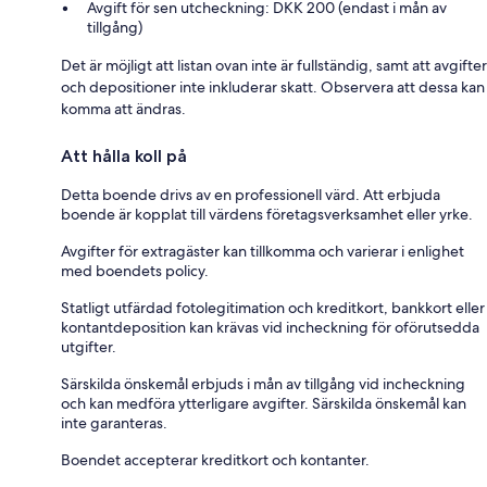
Avgift för sen utcheckning: DKK 200 (endast i mån av
tillgång)
Det är möjligt att listan ovan inte är fullständig, samt att avgifter
och depositioner inte inkluderar skatt. Observera att dessa kan
komma att ändras.
Att hålla koll på
Detta boende drivs av en professionell värd. Att erbjuda
boende är kopplat till värdens företagsverksamhet eller yrke.
Avgifter för extragäster kan tillkomma och varierar i enlighet
med boendets policy.
Statligt utfärdad fotolegitimation och kreditkort, bankkort eller
kontantdeposition kan krävas vid incheckning för oförutsedda
utgifter.
Särskilda önskemål erbjuds i mån av tillgång vid incheckning
och kan medföra ytterligare avgifter. Särskilda önskemål kan
inte garanteras.
Boendet accepterar kreditkort och kontanter.