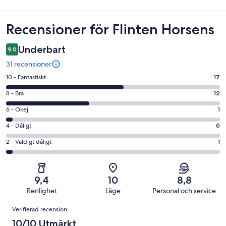
Recensioner
Recensioner för Flinten Horsens
Underbart
9,0
31 recensioner
10
10 - Fantastiskt
17
-
8
8 - Bra
12
Fantastiskt
-
i
6
6 - Okej
1
Bra
betyg.
-
i
4
4 - Dåligt
0
17
Okej
betyg.
-
av
i
2
2 - Väldigt dåligt
1
12
Dåligt
31
betyg.
-
av
i
recensioner
1
Väldigt
31
betyg.
av
dåligt
recensioner
0
9,4
10
8,8
31
i
av
Renlighet
Läge
Personal och service
recensioner
betyg.
31
Recensioner
1
Verifierad recension
recensioner
av
10/10 Utmärkt