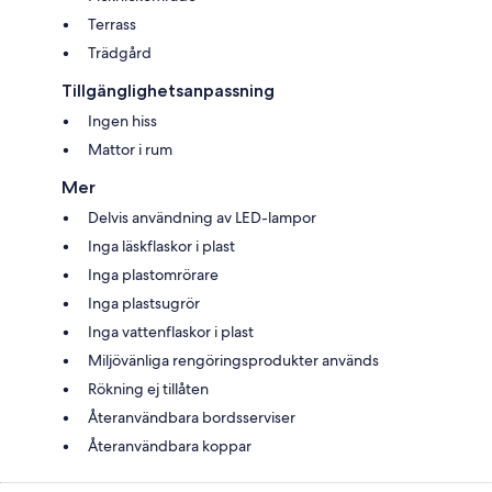
Terrass
Trädgård
Tillgänglighetsanpassning
Ingen hiss
Mattor i rum
Mer
Delvis användning av LED-lampor
Inga läskflaskor i plast
Inga plastomrörare
Inga plastsugrör
Inga vattenflaskor i plast
Miljövänliga rengöringsprodukter används
Rökning ej tillåten
Återanvändbara bordsserviser
Återanvändbara koppar