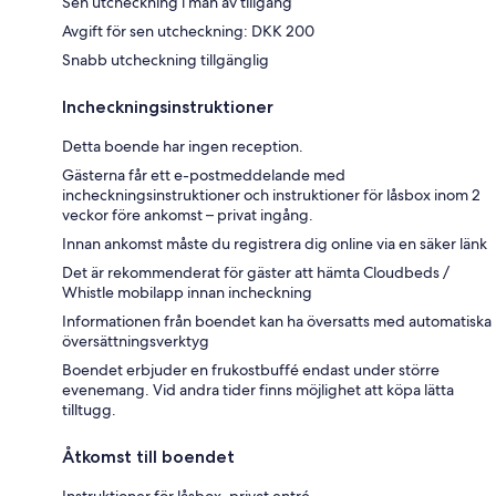
Sen utcheckning i mån av tillgång
Avgift för sen utcheckning: DKK 200
Snabb utcheckning tillgänglig
Incheckningsinstruktioner
Detta boende har ingen reception.
Gästerna får ett e-postmeddelande med
incheckningsinstruktioner och instruktioner för låsbox inom 2
veckor före ankomst – privat ingång.
Innan ankomst måste du registrera dig online via en säker länk
Det är rekommenderat för gäster att hämta Cloudbeds /
Whistle mobilapp innan incheckning
Informationen från boendet kan ha översatts med automatiska
översättningsverktyg
Boendet erbjuder en frukostbuffé endast under större
evenemang. Vid andra tider finns möjlighet att köpa lätta
tilltugg.
Åtkomst till boendet
Instruktioner för låsbox, privat entré