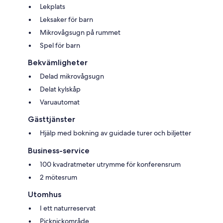
Lekplats
Leksaker för barn
Mikrovågsugn på rummet
Spel för barn
Bekvämligheter
Delad mikrovågsugn
Delat kylskåp
Varuautomat
Gästtjänster
Hjälp med bokning av guidade turer och biljetter
Business-service
100 kvadratmeter utrymme för konferensrum
2 mötesrum
Utomhus
I ett naturreservat
Picknickområde