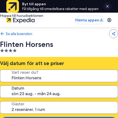
Byt till appen
Få tillgång till omedelbara rabatter med appen
Hoppa till huvudsektionen
Hämta appen
Se alla boenden
Flinten Horsens
4.0-
stjärnigt
boende
Välj datum för att se priser
Vart reser du?
Datum
Gäster