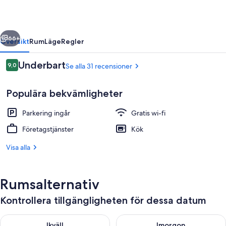
regående
Nästa
66+
Översikt
Rum
Läge
Regler
Recensioner
Underbart
9,0
Se alla 31 recensioner
9,0 av 10,
Populära bekvämligheter
Parkering ingår
Gratis wi-fi
Företagstjänster
Kök
Visa alla
Exteriör
Rumsalternativ
Kontrollera tillgängligheten för dessa datum
Kontrollera tillgängligheten för ikväll aug. 8 - aug. 9
Kontrollera tillgängligheten f
Ikväll
Imorgon