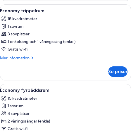
Öppna
Ett rum med två sängar, ett skrivbord,
10
Economy trippelrum
alla
15 kvadratmeter
foton
1 sovrum
för
Economy
3 sovplatser
trippelrum
1 enkelsäng och 1 våningssäng (enkel)
Gratis wi-fi
Mer
Mer information
information
om
Se priser
Economy
trippelrum
Öppna
Ett rum med en våningssäng, ett skriv
8
Economy fyrbäddsrum
alla
15 kvadratmeter
foton
1 sovrum
för
Economy
4 sovplatser
fyrbäddsrum
2 våningssängar (enkla)
Gratis wi-fi