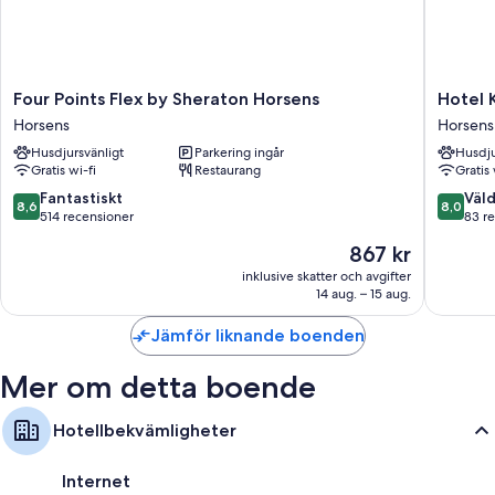
Barnserviser och barnböcker
Badrum med duschar och tvål
Garderober, delade/gemensamma kök och kylskåp
Four
Hotel
Four Points Flex by Sheraton Horsens
Hotel 
Points
Korning
Horsens
Horsens
Flex
B&B
Husdjursvänligt
Parkering ingår
Husdju
by
Horsens
Gratis wi-fi
Restaurang
Gratis 
Sheraton
Horsens
8.6
8.0
Fantastiskt
Väld
8,6
8,0
Horsens
av
av
514 recensioner
83 r
10,
10,
Priset
867 kr
Fantastiskt,
Väldigt
är
514 recensioner
bra,
inklusive skatter och avgifter
867 kr
14 aug. – 15 aug.
83 rece
Jämför liknande boenden
Mer om detta boende
Hotellbekvämligheter
Internet