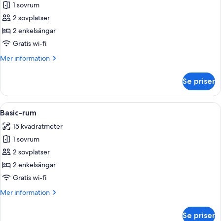
1 sovrum
för
Comfort
2 sovplatser
dubbelrum
2 enkelsängar
Gratis wi-fi
Mer
Mer information
information
om
Se priser
Comfort
dubbelrum
Öppna
Ett hotellrum med två sängar, en tv so
5
Basic-rum
alla
15 kvadratmeter
foton
1 sovrum
för
Basic-
2 sovplatser
rum
2 enkelsängar
Gratis wi-fi
Mer
Mer information
information
om
Se priser
Basic-