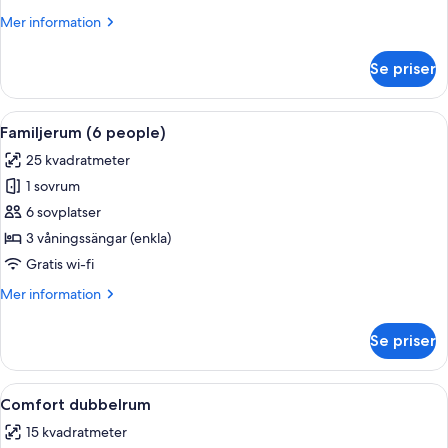
Mer
Mer information
information
om
Se priser
Economy
fyrbäddsrum
Öppna
Ett rum med två sängar, ett bord, stol
9
Familjerum (6 people)
alla
25 kvadratmeter
foton
1 sovrum
för
Familjerum
6 sovplatser
(6
3 våningssängar (enkla)
people)
Gratis wi-fi
Mer
Mer information
information
om
Se priser
Familjerum
(6
people)
Öppna
En säng med vita sängkläder, en brun 
13
Comfort dubbelrum
alla
15 kvadratmeter
foton