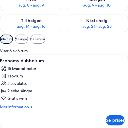
aug. 8 - aug. 9
aug. 9 - aug. 10
Kontrollera tillgängligheten för den här helgen aug. 14 - aug. 
Kontrollera tillgängligheten fö
Till helgen
Nästa helg
aug. 14 - aug. 16
aug. 21 - aug. 23
Tillgängliga
Alla rum
2 sängar
3+ sängar
filter
för
Visar 6 av 6 rum
rum
Öppna
Ett rum med två sängar, ett bord, stol
9
Economy dubbelrum
alla
15 kvadratmeter
foton
1 sovrum
för
Economy
2 sovplatser
dubbelrum
2 enkelsängar
Gratis wi-fi
Mer
Mer information
information
om
Se priser
Economy
dubbelrum