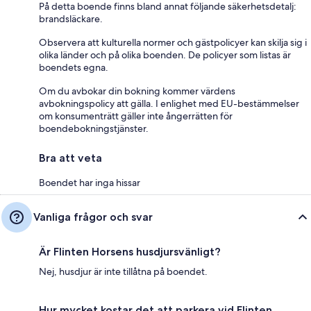
På detta boende finns bland annat följande säkerhetsdetalj:
brandsläckare.
Observera att kulturella normer och gästpolicyer kan skilja sig i
olika länder och på olika boenden. De policyer som listas är
boendets egna.
Om du avbokar din bokning kommer värdens
avbokningspolicy att gälla. I enlighet med EU-bestämmelser
om konsumenträtt gäller inte ångerrätten för
boendebokningstjänster.
Bra att veta
Boendet har inga hissar
Vanliga frågor och svar
Är Flinten Horsens husdjursvänligt?
Nej, husdjur är inte tillåtna på boendet.
Hur mycket kostar det att parkera vid Flinten