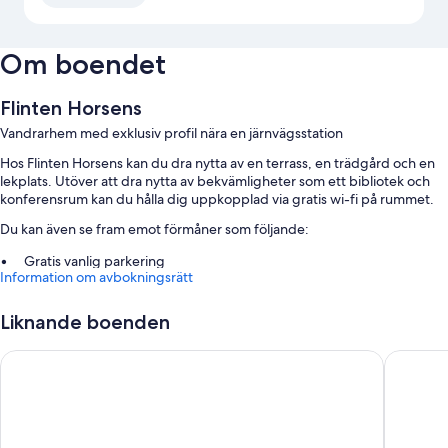
Om boendet
Flinten Horsens
Vandrarhem med exklusiv profil nära en järnvägsstation
Hos Flinten Horsens kan du dra nytta av en terrass, en trädgård och en
lekplats. Utöver att dra nytta av bekvämligheter som ett bibliotek och
konferensrum kan du hålla dig uppkopplad via gratis wi-fi på rummet.
Du kan även se fram emot förmåner som följande:
Gratis vanlig parkering
Information om avbokningsrätt
Snabb utcheckning, en varuautomat och en cykelparkering
En rökfri anläggning, hjälp med bokning av biljetter och guidade
Liknande boenden
turer och ett naturreservat
Four Points Flex by Sheraton Horsens
Hotel Ko
Om rummen
Samtliga rum hos Flinten Horsens har bekvämligheter såsom gratis wi-fi.
Du kan även hitta följande bekvämligheter: