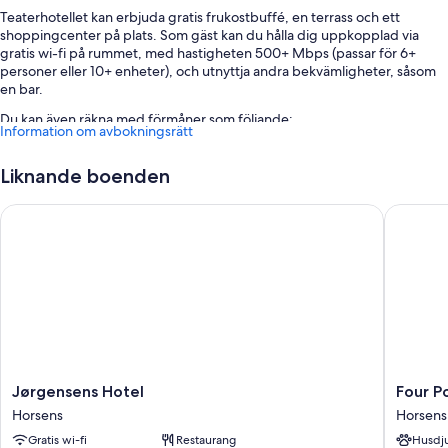
Teaterhotellet kan erbjuda gratis frukostbuffé, en terrass och ett
shoppingcenter på plats. Som gäst kan du hålla dig uppkopplad via
gratis wi-fi på rummet, med hastigheten 500+ Mbps (passar för 6+
personer eller 10+ enheter), och utnyttja andra bekvämligheter, såsom
en bar.
Du kan även räkna med förmåner som följande:
Information om avbokningsrätt
Gratis vanlig parkering
Liknande boenden
Hyrcyklar, snabb utcheckning och snabb incheckning
Mötesrum, en rökfri anläggning och en varuautomat
Jørgensens Hotel
Four Poi
Recensionerna från gäster talar väl om den hjälpsamma personalen
Om rummen
Samtliga gästrum är individuellt möblerade och har bekvämligheter som
sängtillbehör av högsta kvalitet och arbetsyta för laptop, samt
ytterligare detaljer såsom separata sittutrymmen och separata
middagsplatser.
Du kan även hitta följande bekvämligheter:
Jørgensens
Four
Jørgensens Hotel
Four P
Hotel
Points
Badrum med golvvärme och duschar
Horsens
Horsens
Horsens
Flex
50-tums platt-tv med satellitkanaler
Gratis wi-fi
Restaurang
Husdju
by