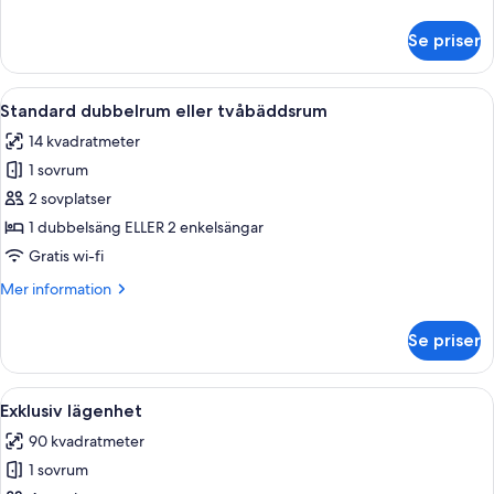
information
om
Se priser
Enkelrum
Öppna
Ett hotellrum med en stor säng, ett na
4
Standard dubbelrum eller tvåbäddsrum
alla
14 kvadratmeter
foton
1 sovrum
för
Standard
2 sovplatser
dubbelrum
1 dubbelsäng ELLER 2 enkelsängar
eller
Gratis wi-fi
tvåbäddsrum
Mer
Mer information
information
om
Se priser
Standard
dubbelrum
eller
Öppna
Ett rymligt vardagsrum med ett matbo
1
tvåbäddsrum
Exklusiv lägenhet
alla
90 kvadratmeter
foton
1 sovrum
för