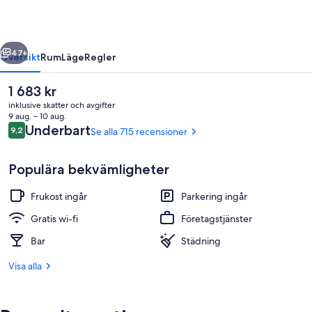
regående
Nästa
47+
Översikt
Rum
Läge
Regler
Det
1 683 kr
nuvarande
inklusive skatter och avgifter
priset
9 aug. – 10 aug.
är
Recensioner
Underbart
9,2
Se alla 715 recensioner
9,2 av 10,
1 683 kr
Populära bekvämligheter
Frukost ingår
Parkering ingår
Terrass/Patio
Gratis wi-fi
Företagstjänster
Bar
Städning
Visa alla