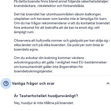
På detta boende finns bland annat följande säkerhetsdetaljer:
brandsläckare, rökdetektor och förbandslåda.
Det här boendet har utomhusområden såsom balkonger,
uteplatser och terrasser som kanske inte är lämpliga för barn.
Om du har frågor rekommenderar vi att du kontaktar boendet
före ankomst för att bekräfta att de kan ta emot dig i ett
lämpligt rum.
Observera att kulturella normer och gästpolicyer kan skilja sig i
olika länder och på olika boenden. De policyer som listas är
boendets egna.
Om du avbokar din bokning kommer värdens
avbokningspolicy att gälla. I enlighet med EU-bestämmelser
om konsumenträtt gäller inte ångerrätten för
boendebokningstjänster.
Vanliga frågor och svar
Är Teaterhotellet husdjursvänligt?
Nej, husdjur är inte tillåtna på boendet.