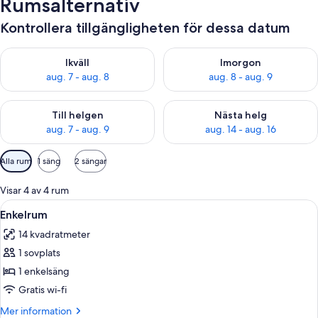
Rumsalternativ
Kontrollera tillgängligheten för dessa datum
Kontrollera tillgängligheten för ikväll aug. 7 - aug. 8
Kontrollera tillgängligheten f
Ikväll
Imorgon
aug. 7 - aug. 8
aug. 8 - aug. 9
Kontrollera tillgängligheten för den här helgen aug. 7 - aug. 9
Kontrollera tillgängligheten fö
Till helgen
Nästa helg
aug. 7 - aug. 9
aug. 14 - aug. 16
Tillgängliga
Alla rum
1 säng
2 sängar
filter
för
Visar 4 av 4 rum
rum
Öppna
En snyggt bäddad säng med en vit mad
5
Enkelrum
alla
14 kvadratmeter
foton
1 sovplats
för
Enkelrum
1 enkelsäng
Gratis wi-fi
Mer
Mer information