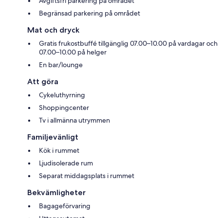
Avgiftsfri parkering på området
Begränsad parkering på området
Mat och dryck
Gratis frukostbuffé tillgänglig 07.00–10.00 på vardagar och
07.00–10.00 på helger
En bar/lounge
Att göra
Cykeluthyrning
Shoppingcenter
Tv i allmänna utrymmen
Familjevänligt
Kök i rummet
Ljudisolerade rum
Separat middagsplats i rummet
Bekvämligheter
Bagageförvaring