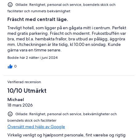
Gillade: Renlighet, personal och service, boendets skick och
faciliteter och rummets bekvämlighet
Fräscht med centralt läge.
Trevligt hotell, som ligger på en gågata mitt i centrum. Perfekt
med gratis parkering. Fräscht och modernt. Frukostbuffén var
bra, med bl.a. hembakta frallor, bra utbud av pålägg, äggröra
mm. Utcheckningen är lite tidig, kl 10.00 en söndag. Kunde
gärna vara en timme senare.
Bodde här 2 nätter i juni 2024
0
Verifierad recension
10/10 Utmärkt
Michael
18 mars 2026
Gillade: Renlighet, personal och service, bekvämligheter och
boendets skick och faciliteter
Översätt med hjälp av Google
Virkelig venligt og hjælpsomt personale, fint værelse og rigtig