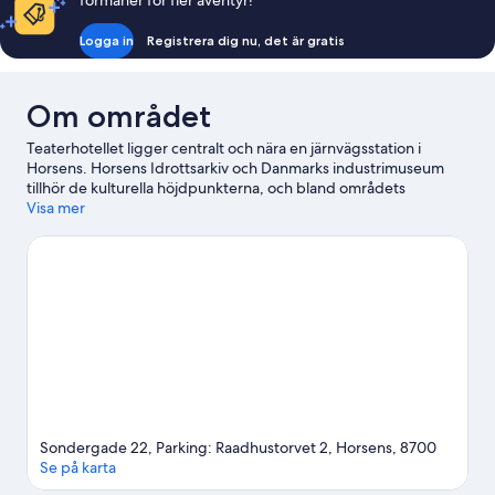
förmåner för fler äventyr!
Logga in
Registrera dig nu, det är gratis
Om området
Teaterhotellet ligger centralt och nära en järnvägsstation i
Horsens. Horsens Idrottsarkiv och Danmarks industrimuseum
tillhör de kulturella höjdpunkterna, och bland områdets
sevärdheter hittar du Horsens Statsfængsel och Erik Menveds
Visa mer
borg. 4 Skulpturer och Änglaporten är också värda ett besök.
Det finns en golfbana i närheten, så det är bara att plocka fram
klubborna och ge dig ut på fairway. Eller prova på någon annan
rolig aktivitet, som mountainbiking eller cykelturer.
Gå till vår
reseguide för Horsens
Sondergade 22, Parking: Raadhustorvet 2, Horsens, 8700
Se på karta