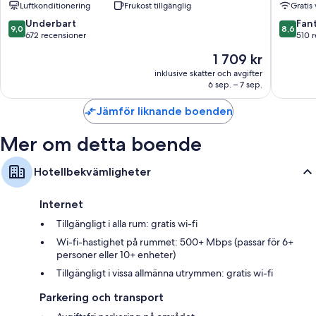
Luftkonditionering
Frukost tillgänglig
Gratis 
Sherato
Privata trädgårdar, garderober och separata sittutrymmen
Horsens
9.0
8.6
Underbart
Fant
9,0
8,6
Horsens
av
av
672 recensioner
510 
10,
10,
Priset
1 709 kr
Underbart,
Fantastis
är
672 recensioner
510 rece
inklusive skatter och avgifter
1 709 kr
6 sep. – 7 sep.
Jämför liknande boenden
Mer om detta boende
Hotellbekvämligheter
Internet
Tillgängligt i alla rum: gratis wi-fi
Wi-fi-hastighet på rummet: 500+ Mbps (passar för 6+
personer eller 10+ enheter)
Tillgängligt i vissa allmänna utrymmen: gratis wi-fi
Parkering och transport