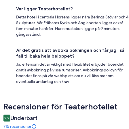
Var ligger Teaterhotellet?
Detta hotell i centrala Horsens ligger nära Berings Stövlar och 4
Skulpturer. Vår Frälsares Kyrka och Änglaporten ligger också
fem minuter härifrån. Horsens station ligger på 9 minuters
gångavstånd.
Är det gratis att avboka bokningen och får jag i så
fall tillbaka hela beloppet?
Ja, eftersom det är viktigt med flexibilitet erbjuder boendet
gratis avbokning på vissa rumspriser. Avbokningspolicyn för
boendet finns på vår webbplats om du vill läsa mer om
eventuella undantag och krav.
Recensioner
Recensioner för Teaterhotellet
Underbart
9,2
715 recensioner