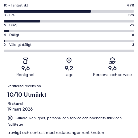
10
10 - Fantastiskt
478
-
8
8 - Bra
199
Fantastiskt
-
i
6
6 - Okej
29
Bra
betyg.
-
i
4
4 - Dåligt
6
478
Okej
betyg.
-
av
i
2
2 - Väldigt dåligt
3
199
Dåligt
715
betyg.
-
av
i
recensioner
29
Väldigt
715
betyg.
av
dåligt
recensioner
6
9,6
9,2
9,6
715
i
av
Renlighet
Läge
Personal och service
recensioner
betyg.
715
Recensioner
3
Verifierad recension
recensioner
av
10/10 Utmärkt
715
recensioner
Rickard
19 mars 2026
Gillade: Renlighet, personal och service och boendets skick och
faciliteter
trevligt och centralt med restauranger runt knuten