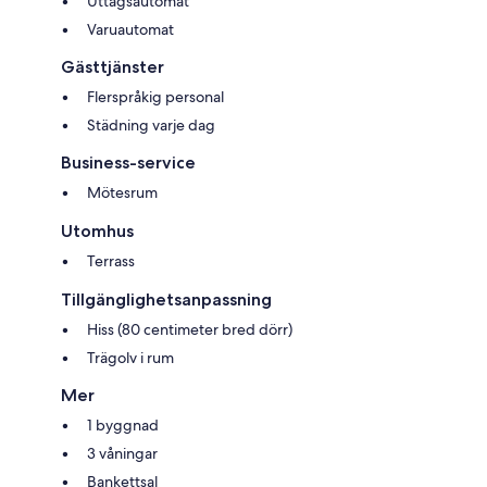
Uttagsautomat
Varuautomat
Gästtjänster
Flerspråkig personal
Städning varje dag
Business-service
Mötesrum
Utomhus
Terrass
Tillgänglighetsanpassning
Hiss (80 centimeter bred dörr)
Trägolv i rum
Mer
1 byggnad
3 våningar
Bankettsal