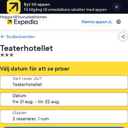
Byt till appen
Få tillgång till omedelbara rabatter med appen
Hoppa till huvudsektionen
Hämta appen
Se alla boenden
Teaterhotellet
3.0-
stjärnigt
boende
Välj datum för att se priser
Vart reser du?
Datum
Gäster