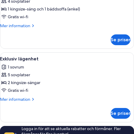
Exklusiv
4 sovplatser
lägenhet
1 kingsize-säng och 1 bäddsoffa (enkel)
Gratis wi-fi
Mer
Mer information
information
om
Se priser
Exklusiv
lägenhet
Öppna
En snyggt bäddad säng med vita sängkl
1
Exklusiv lägenhet
alla
1 sovrum
foton
5 sovplatser
för
Exklusiv
2 kingsize-sängar
lägenhet
Gratis wi-fi
Mer
Mer information
information
om
Se priser
Exklusiv
lägenhet
Logga in för att se aktuella rabatter och förmåner. Fler