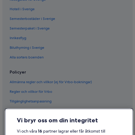
Hotell i Sverige
Semesterbostäder i Sverige
Semesterpaket i Sverige
Inrikesflyg
Biluthyrning i Sverige
Alla sorters boenden
Policyer
Allmänna regler och villkor (ej för Vrbo-bokningar)
Regler och villkor för Vrbo
Tillgänglighetsanpassning
Sekretess
Vi bryr oss om din integritet
Cookies
Användarvillkor
Vi och våra
16
partner lagrar eller får åtkomst till