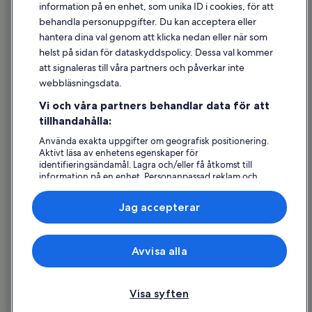
information på en enhet, som unika ID i cookies, för att
Juridisk information/Kontakta oss
behandla personuppgifter. Du kan acceptera eller
Riktlinjer för innehåll och anmäla innehåll
hantera dina val genom att klicka nedan eller när som
helst på sidan för dataskyddspolicy. Dessa val kommer
att signaleras till våra partners och påverkar inte
Hjälp
webbläsningsdata.
Kontakta oss
Vi och våra partners behandlar data för att
Avboka eller ändra din bokning
tillhandahålla:
Återbetalningsprocess och tidslinjer
Använda exakta uppgifter om geografisk positionering.
Aktivt läsa av enhetens egenskaper för
Boka ett flyg med flygbolagskredit
identifieringsändamål. Lagra och/eller få åtkomst till
information på en enhet. Personanpassad reklam och
Internationella resedokument
innehåll, reklam- och innehållsmätning, forskning
angående målgrupp och tjänsteutveckling.
Jag accepterar
Lista över partner (leverantörer)
Expedia, Inc ansvarar inte för innehållet på externa webbsidor.
Avvisa alla
© 2026 Expedia, Inc., ett företag i Expedia Group. Med ensamrätt.
Expedia och Expedias logotyp är varumärken eller registrerade
varumärken som tillhör Expedia, Inc.
Visa syften