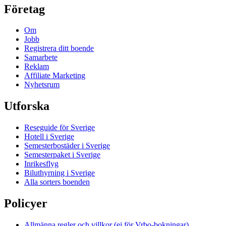
Företag
Om
Jobb
Registrera ditt boende
Samarbete
Reklam
Affiliate Marketing
Nyhetsrum
Utforska
Reseguide för Sverige
Hotell i Sverige
Semesterbostäder i Sverige
Semesterpaket i Sverige
Inrikesflyg
Biluthyrning i Sverige
Alla sorters boenden
Policyer
Allmänna regler och villkor (ej för Vrbo-bokningar)