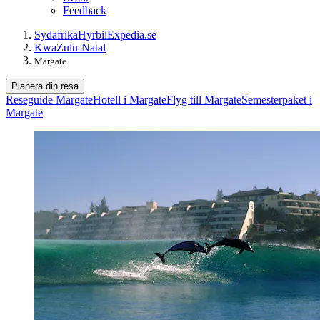
Feedback
Sydafrika
Hyrbil
Expedia.se
KwaZulu-Natal
Margate
Planera din resa
Reseguide Margate
Hotell i Margate
Flyg till Margate
Semesterpaket i
Margate