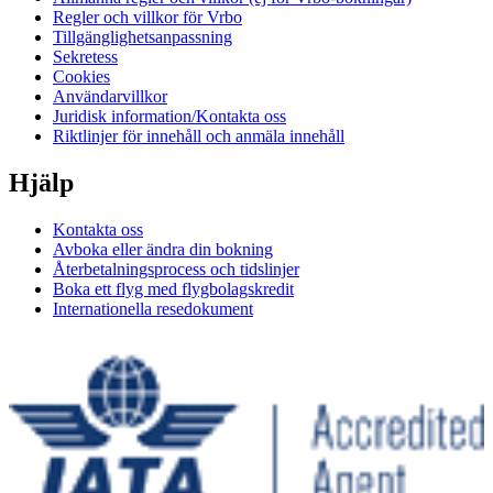
Regler och villkor för Vrbo
Tillgänglighetsanpassning
Sekretess
Cookies
Användarvillkor
Juridisk information/Kontakta oss
Riktlinjer för innehåll och anmäla innehåll
Hjälp
Kontakta oss
Avboka eller ändra din bokning
Återbetalningsprocess och tidslinjer
Boka ett flyg med flygbolagskredit
Internationella resedokument