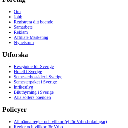
Om
Jobb
Registrera ditt boende
Samarbete
Reklam
Affiliate Marketing
Nyhetsrum
Utforska
Reseguide för Sverige
Hotell i Sverige
Semesterbostäder i Sverige
Semesterpaket i Sverige
Inrikesflyg
Biluthyrning i Sverige
Alla sorters boenden
Policyer
Allmänna regler och villkor (ej för Vrbo-bokningar)
Regler och villkor för Vrbo