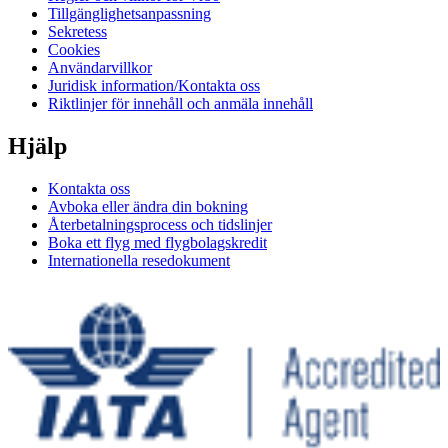
Tillgänglighetsanpassning
Sekretess
Cookies
Användarvillkor
Juridisk information/Kontakta oss
Riktlinjer för innehåll och anmäla innehåll
Hjälp
Kontakta oss
Avboka eller ändra din bokning
Återbetalningsprocess och tidslinjer
Boka ett flyg med flygbolagskredit
Internationella resedokument