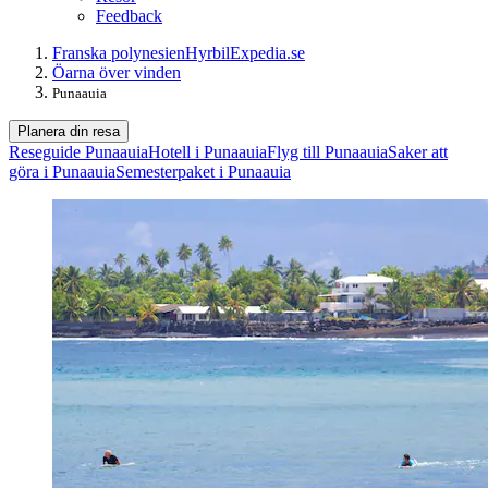
Feedback
Franska polynesien
Hyrbil
Expedia.se
Öarna över vinden
Punaauia
Planera din resa
Reseguide Punaauia
Hotell i Punaauia
Flyg till Punaauia
Saker att
göra i Punaauia
Semesterpaket i Punaauia