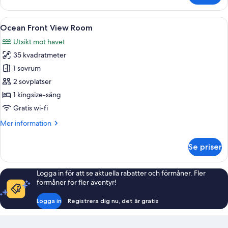
View
Room
Öppna
Ett modernt hotellrum med en stor sän
19
Ocean Front View Room
alla
Utsikt mot havet
foton
35 kvadratmeter
för
Ocean
1 sovrum
Front
2 sovplatser
View
1 kingsize-säng
Room
Gratis wi-fi
Mer
Mer information
information
om
Se priser
Ocean
Front
View
Logga in för att se aktuella rabatter och förmåner. Fler
Room
förmåner för fler äventyr!
Logga in
Registrera dig nu, det är gratis