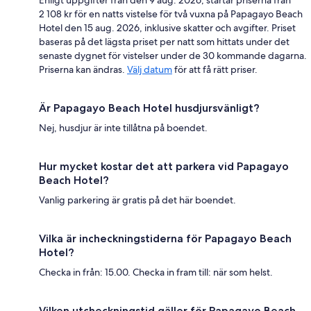
Enligt uppgifter från den 9 aug. 2026, startar priserna från
2 108 kr för en natts vistelse för två vuxna på Papagayo Beach
Hotel den 15 aug. 2026, inklusive skatter och avgifter. Priset
baseras på det lägsta priset per natt som hittats under det
senaste dygnet för vistelser under de 30 kommande dagarna.
Priserna kan ändras.
Välj datum
för att få rätt priser.
Är Papagayo Beach Hotel husdjursvänligt?
Nej, husdjur är inte tillåtna på boendet.
Hur mycket kostar det att parkera vid Papagayo
Beach Hotel?
Vanlig parkering är gratis på det här boendet.
Vilka är incheckningstiderna för Papagayo Beach
Hotel?
Checka in från: 15.00. Checka in fram till: när som helst.
Vilken utcheckningstid gäller för Papagayo Beach