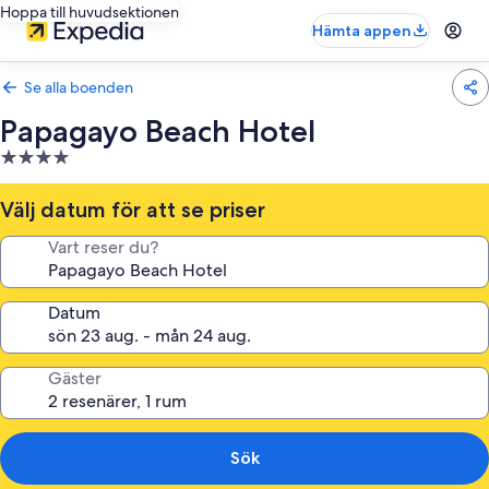
Hoppa till huvudsektionen
Hämta appen
Se alla boenden
Papagayo Beach Hotel
4.0-
stjärnigt
boende
Välj datum för att se priser
Vart reser du?
Datum
Gäster
Sök