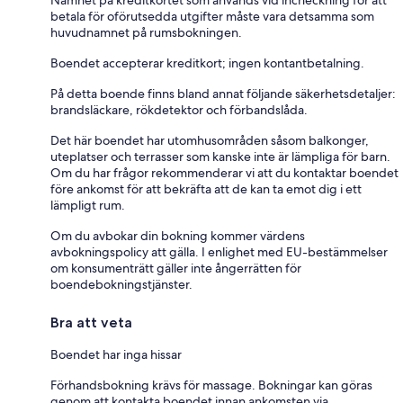
Namnet på kreditkortet som används vid incheckning för att
betala för oförutsedda utgifter måste vara detsamma som
huvudnamnet på rumsbokningen.
Boendet accepterar kreditkort; ingen kontantbetalning.
På detta boende finns bland annat följande säkerhetsdetaljer:
brandsläckare, rökdetektor och förbandslåda.
Det här boendet har utomhusområden såsom balkonger,
uteplatser och terrasser som kanske inte är lämpliga för barn.
Om du har frågor rekommenderar vi att du kontaktar boendet
före ankomst för att bekräfta att de kan ta emot dig i ett
lämpligt rum.
Om du avbokar din bokning kommer värdens
avbokningspolicy att gälla. I enlighet med EU-bestämmelser
om konsumenträtt gäller inte ångerrätten för
boendebokningstjänster.
Bra att veta
Boendet har inga hissar
Förhandsbokning krävs för massage. Bokningar kan göras
genom att kontakta boendet innan ankomsten via