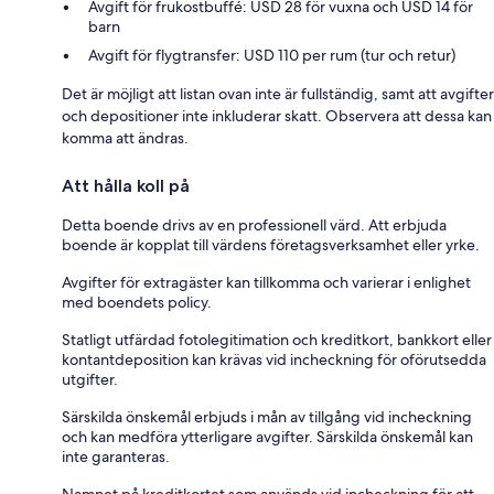
Avgift för frukostbuffé: USD 28 för vuxna och USD 14 för
barn
Avgift för flygtransfer: USD 110 per rum (tur och retur)
Det är möjligt att listan ovan inte är fullständig, samt att avgifter
och depositioner inte inkluderar skatt. Observera att dessa kan
komma att ändras.
Att hålla koll på
Detta boende drivs av en professionell värd. Att erbjuda
boende är kopplat till värdens företagsverksamhet eller yrke.
Avgifter för extragäster kan tillkomma och varierar i enlighet
med boendets policy.
Statligt utfärdad fotolegitimation och kreditkort, bankkort eller
kontantdeposition kan krävas vid incheckning för oförutsedda
utgifter.
Särskilda önskemål erbjuds i mån av tillgång vid incheckning
och kan medföra ytterligare avgifter. Särskilda önskemål kan
inte garanteras.