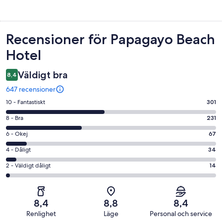
Recensioner
Recensioner för Papagayo Beach
Hotel
Väldigt bra
8,4
647 recensioner
10
10 - Fantastiskt
301
-
8
8 - Bra
231
Fantastiskt
-
i
6
6 - Okej
67
Bra
betyg.
-
i
4
4 - Dåligt
34
301
Okej
betyg.
-
av
i
2
2 - Väldigt dåligt
14
231
Dåligt
647
betyg.
-
av
i
recensioner
67
Väldigt
647
betyg.
av
dåligt
recensioner
34
8,4
8,8
8,4
647
i
av
Renlighet
Läge
Personal och service
recensioner
betyg.