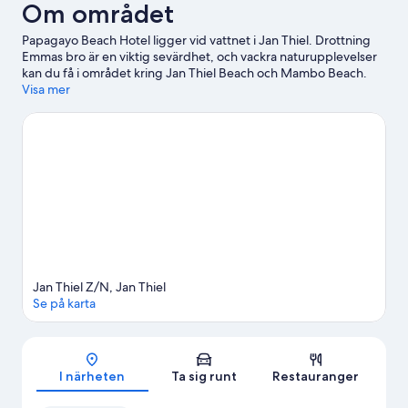
Om området
Papagayo Beach Hotel ligger vid vattnet i Jan Thiel. Drottning
Emmas bro är en viktig sevärdhet, och vackra naturupplevelser
kan du få i området kring Jan Thiel Beach och Mambo Beach.
Parke Tropikal Zoo och Curaçao Maritime Museum är också
Visa mer
värda ett besök. Kajakpaddling, windsurfing och segling är
utmärkta exempel på vattenaktiviteter tillgängliga i området,
och om du föredrar att stanna på land kan du prova på ridning i
närheten.
Gå till vår reseguide för Jan Thiel
Jan Thiel Z/N, Jan Thiel
Se på karta
Karta
I närheten
Ta sig runt
Restauranger