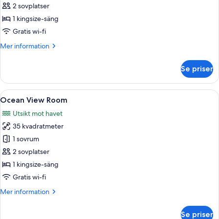
View
2 sovplatser
Room
1 kingsize-säng
Gratis wi-fi
Mer
Mer information
information
om
Se priser
Garden
View
Room
Öppna
Ett sovrum med en säng, en tv, ett sk
18
Ocean View Room
alla
Utsikt mot havet
foton
35 kvadratmeter
för
Ocean
1 sovrum
View
2 sovplatser
Room
1 kingsize-säng
Gratis wi-fi
Mer
Mer information
information
om
Se priser
Ocean