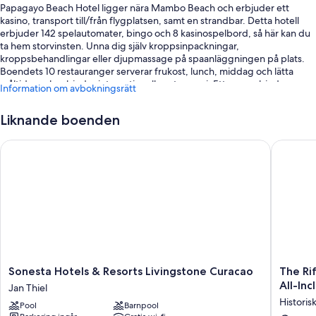
Papagayo Beach Hotel ligger nära Mambo Beach och erbjuder ett
kasino, transport till/från flygplatsen, samt en strandbar. Detta hotell
erbjuder 142 spelautomater, bingo och 8 kasinospelbord, så här kan du
ta hem storvinsten. Unna dig själv kroppsinpackningar,
kroppsbehandlingar eller djupmassage på spaanläggningen på plats.
Boendets 10 restauranger serverar frukost, lunch, middag och lätta
måltider och erbjuder internationell gastronomi. Ett gym erbjuder
Information om avbokningsrätt
aerobicsklasser och pilatesklasser, och du kan även roa dig med
sportdykning and snorkling. Alla gäster har tillgång till gratis wi-fi på
Liknande boenden
rummet samt en livsmedelsaffär/närbutik och en terrass.
Här följer några ytterligare förmåner:
Sonesta Hotels & Resorts Livingstone Curacao
The Rif 
2 utomhuspooler samt solstolar
Gratis vanlig parkering
Frukostbuffé (tilläggsavgift), flygtransfer tur och retur (avgift
tillkommer) och conciergetjänster
En bankettsal, en bankomat/banktjänster och bröllopstjänster
Recensionerna från gäster ger toppbetyg för den hjälpsamma
personalen
Sonesta
The
Sonesta Hotels & Resorts Livingstone Curacao
The Ri
Hotels
Rif
All-Inc
Jan Thiel
Om rummen
&
at
Historis
Pool
Barnpool
Resorts
Mangro
Samtliga 154 rum hos Papagayo Beach Hotel kan erbjuda