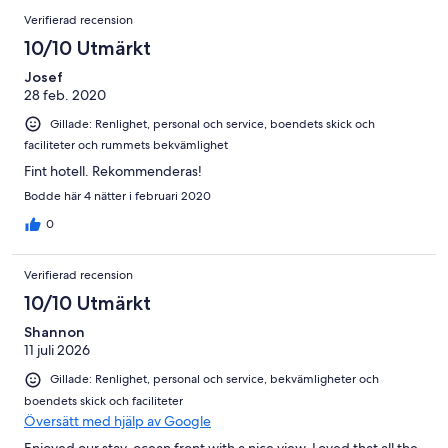
647
Recensioner
14
Verifierad recension
recensioner
av
10/10 Utmärkt
647
recensioner
Josef
28 feb. 2020
Gillade: Renlighet, personal och service, boendets skick och
faciliteter och rummets bekvämlighet
Fint hotell. Rekommenderas!
Bodde här 4 nätter i februari 2020
0
Verifierad recension
10/10 Utmärkt
Shannon
11 juli 2026
Gillade: Renlighet, personal och service, bekvämligheter och
boendets skick och faciliteter
Översätt med hjälp av Google
Enjoyed our stay, ocean front with a nice view. Loved that all the