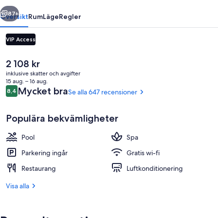
regående
Nästa
87+
Översikt
Rum
Läge
Regler
VIP Access
Det
2 108 kr
nuvarande
inklusive skatter och avgifter
priset
15 aug. – 16 aug.
är
Recensioner
Mycket bra
8,4
Se alla 647 recensioner
8,4 av 10,
2 108 kr
Populära bekvämligheter
Boendeområde
Pool
Spa
Parkering ingår
Gratis wi-fi
Restaurang
Luftkonditionering
Visa alla