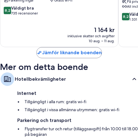
Parkering ingår
Gratis wi-fi
Livingstone
Beach
På pri
bekvämligheter som luftkonditionering, samt ytterligare detaljer såsom
All inc
Curacao
Corend
8.2
Väldigt bra
gratis wi-fi och värdeförvaringsskåp.
8,2
Jan
Curacao
av
735 recensioner
8.2
Väld
8,2
Thiel
All-
Du kan även hitta följande bekvämligheter i alla rum:
10,
av
1 331
Inclusive
Väldigt
10,
Badrum med regnduschar och gratis toalettartiklar
Priset
1 164 kr
Curio
bra,
Väldigt
är
by
735 recensioner
bra,
inklusive skatter och avgifter
32-tums LED-tv med digitalkanaler
1 164 kr
Hilton
10 aug. – 11 aug.
1 331 re
Garderober, kylskåp och gratis spjälsängar
Historis
centrum
Jämför liknande boenden
Mer om detta boende
Hotellbekvämligheter
Internet
Tillgängligt i alla rum: gratis wi-fi
Tillgängligt i vissa allmänna utrymmen: gratis wi-fi
Parkering och transport
Flygtransfer tur och retur (tilläggsavgift) från 10.00 till 18.00
på begäran