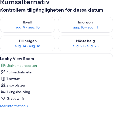
Rumsalternativ
Kontrollera tillgängligheten för dessa datum
Kontrollera tillgängligheten för ikväll aug. 9 - aug. 10
Kontrollera tillgängligheten fö
Ikväll
Imorgon
aug. 9 - aug. 10
aug. 10 - aug. 11
Kontrollera tillgängligheten för den här helgen aug. 14 - aug. 
Kontrollera tillgängligheten fö
Till helgen
Nästa helg
aug. 14 - aug. 16
aug. 21 - aug. 23
Öppna
Ett modernt vardagsrum med en soffa, 
10
Lobby View Room
alla
Utsikt mot resorten
foton
48 kvadratmeter
för
Lobby
1 sovrum
View
2 sovplatser
Room
1 kingsize-säng
Gratis wi-fi
Mer
Mer information
information