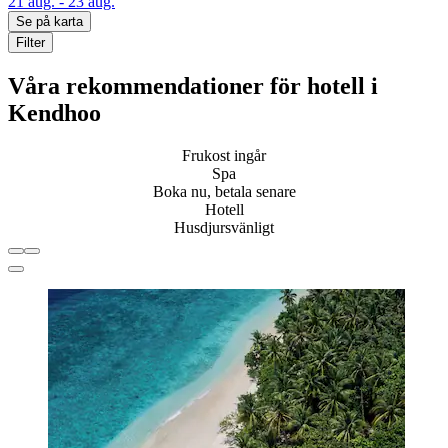
21 aug. - 23 aug.
Se på karta
Filter
Våra rekommendationer för hotell i
Kendhoo
Frukost ingår
Spa
Boka nu, betala senare
Hotell
Husdjursvänligt