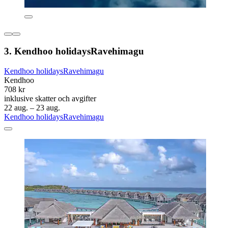
3. Kendhoo holidaysRavehimagu
Kendhoo holidaysRavehimagu
Kendhoo
708 kr
inklusive skatter och avgifter
22 aug. – 23 aug.
Kendhoo holidaysRavehimagu