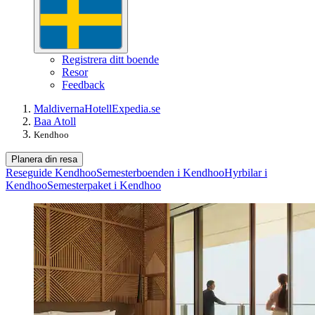
Registrera ditt boende
Resor
Feedback
Maldiverna
Hotell
Expedia.se
Baa Atoll
Kendhoo
Planera din resa
Reseguide Kendhoo
Semesterboenden i Kendhoo
Hyrbilar i
Kendhoo
Semesterpaket i Kendhoo