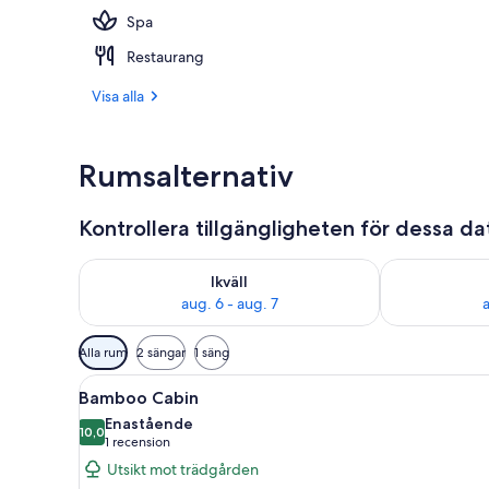
Spa
Restaurang
Restaurang
Visa alla
Rumsalternativ
Kontrollera tillgängligheten för dessa d
Kontrollera tillgängligheten för ikväll aug. 6 - aug. 7
Kontrollera ti
Ikväll
aug. 6 - aug. 7
a
Tillgängliga
Alla rum
2 sängar
1 säng
filter
Öppna
Bamboo Cabin | Sängtillbehör 
för
9
Bamboo Cabin
alla
rum
Enastående
foton
10,0
10,0 av 10
(1 recension)
1 recension
för
Utsikt mot trädgården
Bamboo