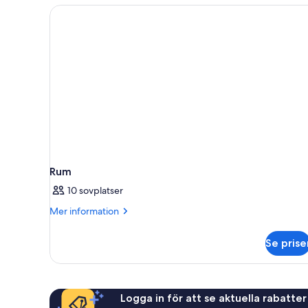
Rum
10 sovplatser
Mer
Mer information
information
om
Se prise
Rum
Logga in för att se aktuella rabatter