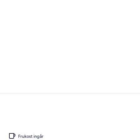
Sängtillbehö
Bibliotek
Frukost ingår