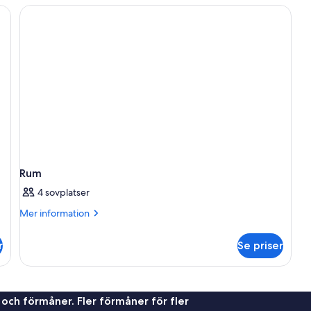
Rum
4 sovplatser
Mer
Mer information
information
om
r
Se priser
Rum
 och förmåner. Fler förmåner för fler