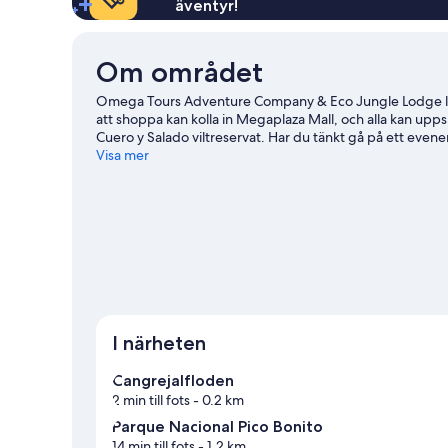
äventyr!
Om området
Omega Tours Adventure Company & Eco Jungle Lodge lig
att shoppa kan kolla in Megaplaza Mall, och alla kan upp
Cuero y Salado viltreservat. Har du tänkt gå på ett evene
gång på La Ceiba Stadium. Ta lite tid för dig själv i de varm
Visa mer
mountainbiking eller klättring i närheten.
Gå till vår rese
Se fler sportstugor i La Ceiba
I närheten
Cangrejalfloden
2 min till fots
- 0.2 km
Parque Nacional Pico Bonito
14 min till fots
- 1.2 km