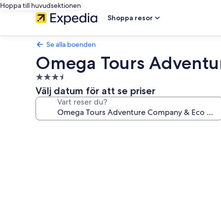
Hoppa till huvudsektionen
Shoppa resor
Se alla boenden
Omega Tours Adventu
3.5-
stjärnigt
Välj datum för att se priser
boende
Vart reser du?
Fotogalleri
för
Omega
Tours
Adventure
Company
&