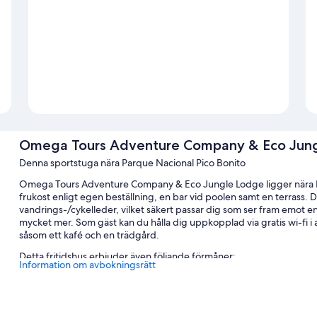
Omega Tours Adventure Company & Eco Jun
Denna sportstuga nära Parque Nacional Pico Bonito
Omega Tours Adventure Company & Eco Jungle Lodge ligger nära D’
frukost enligt egen beställning, en bar vid poolen samt en terrass. D
vandrings-/cykelleder, vilket säkert passar dig som ser fram emot e
mycket mer. Som gäst kan du hålla dig uppkopplad via gratis wi-fi 
såsom ett kafé och en trädgård.
Detta fritidshus erbjuder även följande förmåner:
Information om avbokningsrätt
En utomhuspool och en barnpool samt solstolar
Gratis vanlig parkering
Hyrcyklar, flygtransfer tur och retur (avgift tillkommer) och sn