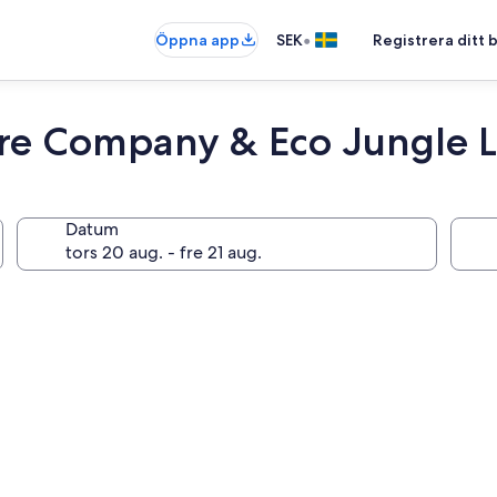
•
Öppna app
SEK
Registrera ditt
re Company & Eco Jungle 
Datum