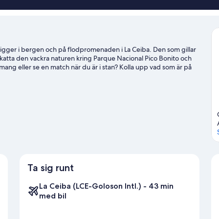
ger i bergen och på flodpromenaden i La Ceiba. Den som gillar
skatta den vackra naturen kring Parque Nacional Pico Bonito och
mang eller se en match när du är i stan? Kolla upp vad som är på
a källorna i området, eller få lite frisk luft och prova på ziplining,
guide för La Ceiba
Ta sig runt
La Ceiba (LCE-Goloson Intl.) - 43 min
med bil