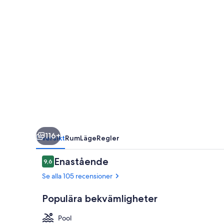
Eco
Jungle
Lodge
116+
Översikt
Rum
Läge
Regler
Recensioner
Enastående
9,6
9,6 av 10,
Se alla 105 recensioner
Populära bekvämligheter
Pool