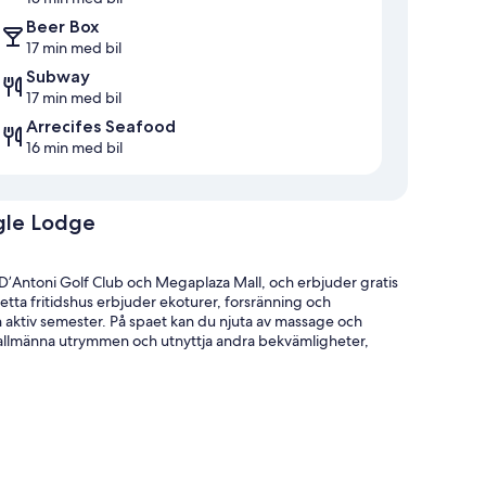
Beer Box
17 min med bil
Subway
17 min med bil
Arrecifes Seafood
16 min med bil
gle Lodge
Antoni Golf Club och Megaplaza Mall, och erbjuder gratis
etta fritidshus erbjuder ekoturer, forsränning och
n aktiv semester. På spaet kan du njuta av massage och
i allmänna utrymmen och utnyttja andra bekvämligheter,
abb utcheckning