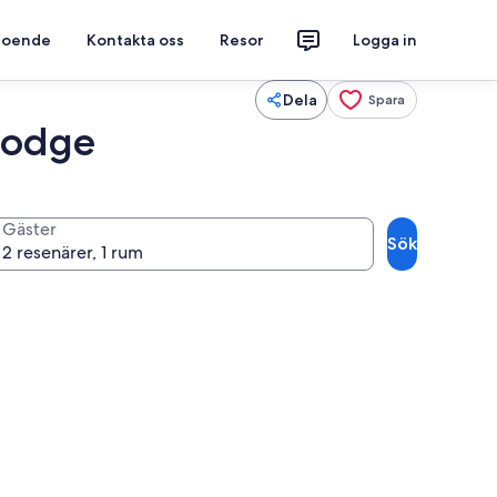
 boende
Kontakta oss
Resor
Logga in
Dela
Spara
Lodge
Gäster
Sök