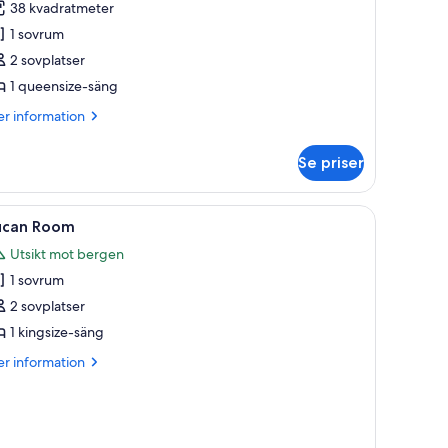
38 kvadratmeter
oom
1 sovrum
2 sovplatser
1 queensize-säng
er
r information
formation
m
Se priser
cao
oom
skan genom stora fönster.
itet bord och en spegel.
ppna
Ett rum med en säng, ett bord med en vas m
7
ucan Room
la
Utsikt mot bergen
oton
1 sovrum
ör
ucan
2 sovplatser
oom
1 kingsize-säng
er
r information
formation
m
can
oom