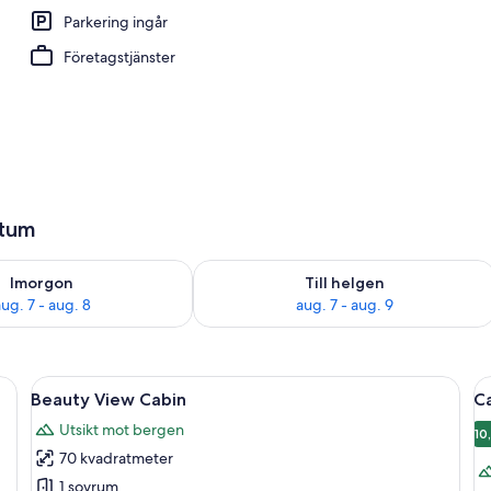
Parkering ingår
Företagstjänster
atum
llgängligheten för imorgon aug. 7 - aug. 8
Kontrollera tillgängligheten för den h
Imorgon
Till helgen
ug. 7 - aug. 8
aug. 7 - aug. 9
av högsta kvalitet och värdeförvaringsskåp på rummet
Öppna
En stuga byggd av trä med en säng, e
Ö
7
Beauty View Cabin
C
alla
al
Utsikt mot bergen
foton
f
10
1
70 kvadratmeter
för
f
Beauty
C
1 sovrum