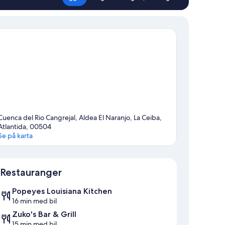
Cuenca del Rio Cangrejal, Aldea El Naranjo, La Ceiba,
Atlantida, 00504
Se på karta
Karta
Restauranger
Popeyes Louisiana Kitchen
16 min med bil
Zuko's Bar & Grill
15 min med bil