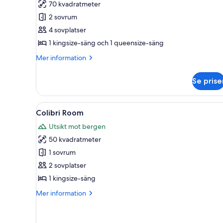
70 kvadratmeter
Cabin
2 sovrum
4 sovplatser
1 kingsize-säng och 1 queensize-säng
Mer
Mer information
information
om
Se prise
Bamboo
Cabin
Öppna
Ett rymligt rum med en stor sä
16
Colibri Room
alla
Utsikt mot bergen
foton
50 kvadratmeter
för
Colibri
1 sovrum
Room
2 sovplatser
1 kingsize-säng
Mer
Mer information
information
om
Colibri