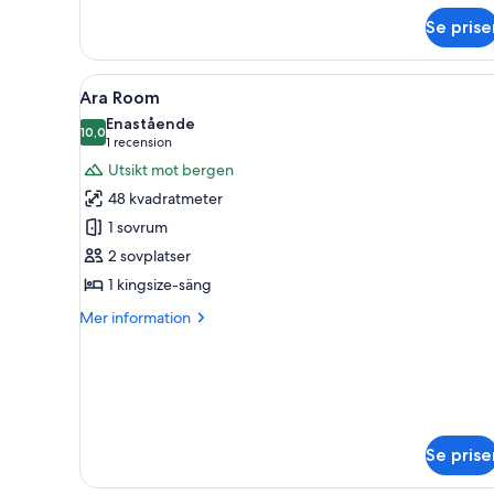
Room
Se prise
Öppna
Ett rum med en säng, en röd sof
7
Ara Room
alla
Enastående
foton
10,0
10,0 av 10
(1 recension)
1 recension
för
Utsikt mot bergen
Ara
48 kvadratmeter
Room
1 sovrum
2 sovplatser
1 kingsize-säng
Mer
Mer information
information
om
Ara
Room
Se prise