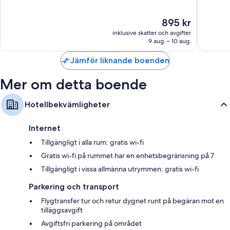
Möblerade balkonger eller terrasser, garderober och separata
10,
10,
middagsplatser
Väldigt
Bra,
Priset
895 kr
bra,
70 rece
är
286 recensioner
inklusive skatter och avgifter
895 kr
9 aug. – 10 aug.
Jämför liknande boenden
Mer om detta boende
Hotellbekvämligheter
Internet
Tillgängligt i alla rum: gratis wi-fi
Gratis wi-fi på rummet har en enhetsbegränsning på 7
Tillgängligt i vissa allmänna utrymmen: gratis wi-fi
Parkering och transport
Flygtransfer tur och retur dygnet runt på begäran mot en
tilläggsavgift
Avgiftsfri parkering på området