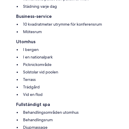
Städning varje dag
Business-service
10 kvadratmeter utrymme för konferensrum
Mötesrum
Utomhus
I bergen
I en nationalpark
Picknickområde
Solstolar vid poolen
Terrass
Trädgård
Vid en flod
Fullständigt spa
Behandlingsområden utomhus
Behandlingsrum
Djupmassage