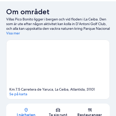
Om området
Villas Pico Bonito ligger i bergen och vid floden i La Ceiba. Den
som är ute efter någon aktivitet kan kolla in D’Antoni Golf Club,
och alla kan uppskatta den vackra naturen kring Parque Nacional
Pico Bonito och Cuero y Salado viltreservat. Har du tänkt gå på
Visa mer
ett evenemang eller se en match när du är i stan? Kolla upp vad
som är på gång på La Ceiba Stadium. Upplev vattenäventyr som
sportdykning och snorkling i närheten, eller prova på andra
friluftsaktiviteter som ridning och ziplining.
Gå till vår reseguide
för La Ceiba
Se fler sportstugor i La Ceiba
Km 7.5 Carretera de Yaruca, La Ceiba, Atlantida, 31101
Se på karta
Karta
I närheten
Ta sig runt
Restauranger