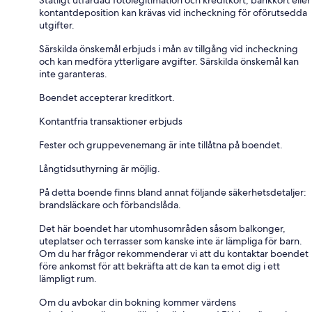
kontantdeposition kan krävas vid incheckning för oförutsedda
utgifter.
Särskilda önskemål erbjuds i mån av tillgång vid incheckning
och kan medföra ytterligare avgifter. Särskilda önskemål kan
inte garanteras.
Boendet accepterar kreditkort.
Kontantfria transaktioner erbjuds
Fester och gruppevenemang är inte tillåtna på boendet.
Långtidsuthyrning är möjlig.
På detta boende finns bland annat följande säkerhetsdetaljer:
brandsläckare och förbandslåda.
Det här boendet har utomhusområden såsom balkonger,
uteplatser och terrasser som kanske inte är lämpliga för barn.
Om du har frågor rekommenderar vi att du kontaktar boendet
före ankomst för att bekräfta att de kan ta emot dig i ett
lämpligt rum.
Om du avbokar din bokning kommer värdens