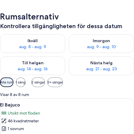
Rumsalternativ
Kontrollera tillgängligheten för dessa datum
Kontrollera tillgängligheten för ikväll aug. 8 - aug. 9
Kontrollera tillgängligheten f
Ikväll
Imorgon
aug. 8 - aug. 9
aug. 9 - aug. 10
Kontrollera tillgängligheten för den här helgen aug. 14 - aug. 
Kontrollera tillgängligheten fö
Till helgen
Nästa helg
aug. 14 - aug. 16
aug. 21 - aug. 23
Tillgängliga
Alla rum
1 säng
2 sängar
3+ sängar
filter
för
Visar 8 av 8 rum
rum
Öppna
Ett sovrum med en färgglad täckfilt, tr
8
El Bejuco
alla
Utsikt mot floden
foton
46 kvadratmeter
för
El
1 sovrum