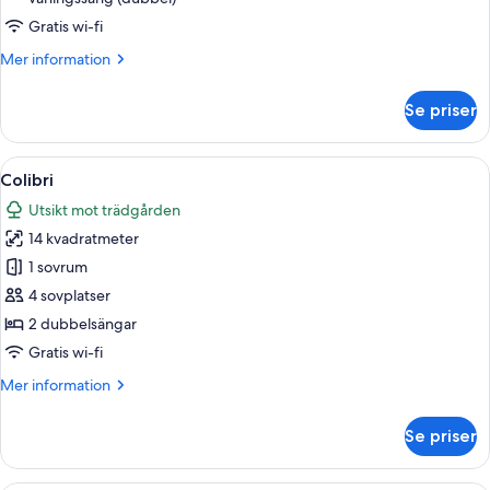
Lodge
Gratis wi-fi
Mer
Mer information
information
om
Se priser
Cangrejal
River
Lodge
Öppna
En tvåvåningsbyggnad med en balkong,
6
Colibri
alla
Utsikt mot trädgården
foton
14 kvadratmeter
för
Colibri
1 sovrum
4 sovplatser
2 dubbelsängar
Gratis wi-fi
Mer
Mer information
information
om
Se priser
Colibri