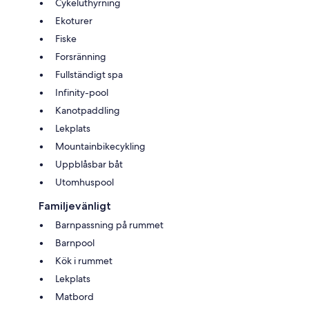
Cykeluthyrning
Ekoturer
Fiske
Forsränning
Fullständigt spa
Infinity-pool
Kanotpaddling
Lekplats
Mountainbikecykling
Uppblåsbar båt
Utomhuspool
Familjevänligt
Barnpassning på rummet
Barnpool
Kök i rummet
Lekplats
Matbord