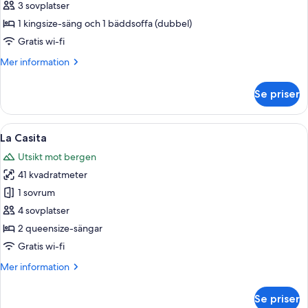
Bejuco
3 sovplatser
1 kingsize-säng och 1 bäddsoffa (dubbel)
Gratis wi-fi
Mer
Mer information
information
om
Se priser
El
Bejuco
Öppna
Ett vardagsrum med en soffa, ett soff
5
La Casita
alla
Utsikt mot bergen
foton
41 kvadratmeter
för
La
1 sovrum
Casita
4 sovplatser
2 queensize-sängar
Gratis wi-fi
Mer
Mer information
information
om
Se priser
La