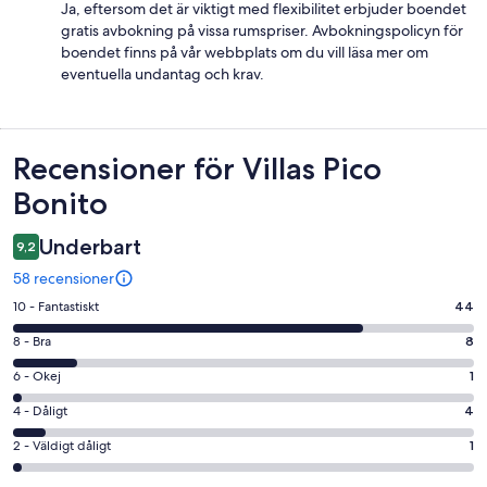
Ja, eftersom det är viktigt med flexibilitet erbjuder boendet
gratis avbokning på vissa rumspriser. Avbokningspolicyn för
boendet finns på vår webbplats om du vill läsa mer om
eventuella undantag och krav.
Recensioner
Recensioner för Villas Pico
Bonito
Underbart
9,2
58 recensioner
10
10 - Fantastiskt
44
-
8
8 - Bra
8
Fantastiskt
-
i
6
6 - Okej
1
Bra
betyg.
-
i
4
4 - Dåligt
4
44
Okej
betyg.
-
av
i
2
2 - Väldigt dåligt
1
8
Dåligt
58
betyg.
-
av
i