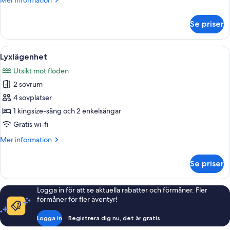
Mer information
information
om
Se priser
Jungle
Room
Öppna
En träveranda med ett bord och stolar,
9
Lyxlägenhet
alla
Utsikt mot floden
foton
2 sovrum
för
Lyxlägenhet
4 sovplatser
1 kingsize-säng och 2 enkelsängar
Gratis wi-fi
Mer
Mer information
information
om
Se priser
Lyxlägenhet
Logga in för att se aktuella rabatter och förmåner. Fler
förmåner för fler äventyr!
Logga in
Registrera dig nu, det är gratis