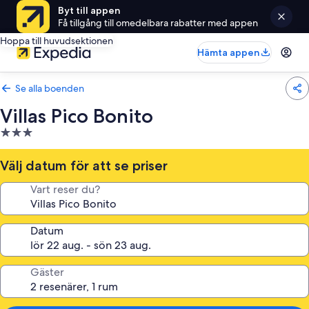
Byt till appen
Få tillgång till omedelbara rabatter med appen
Hoppa till huvudsektionen
Hämta appen
Se alla boenden
Villas Pico Bonito
3.0-
stjärnigt
boende
Välj datum för att se priser
Vart reser du?
Datum
Gäster