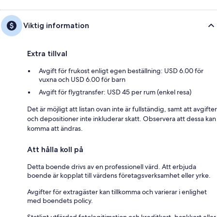
Viktig information
Extra tillval
Avgift för frukost enligt egen beställning: USD 6.00 för
vuxna och USD 6.00 för barn
Avgift för flygtransfer: USD 45 per rum (enkel resa)
Det är möjligt att listan ovan inte är fullständig, samt att avgifter
och depositioner inte inkluderar skatt. Observera att dessa kan
komma att ändras.
Att hålla koll på
Detta boende drivs av en professionell värd. Att erbjuda
boende är kopplat till värdens företagsverksamhet eller yrke.
Avgifter för extragäster kan tillkomma och varierar i enlighet
med boendets policy.
Statligt utfärdad fotolegitimation och kreditkort, bankkort eller