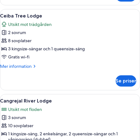
Casita
Öppna
En frodig, tropisk trädgård med en s
6
Ceiba Tree Lodge
alla
Utsikt mot trädgården
foton
2 sovrum
för
Ceiba
8 sovplatser
Tree
3 kingsize-sängar och 1 queensize-säng
Lodge
Gratis wi-fi
Mer
Mer information
information
om
Se priser
Ceiba
Tree
Lodge
Öppna
Ett sovrum med trägolv, en säng med et
12
Cangrejal River Lodge
alla
Utsikt mot floden
foton
3 sovrum
för
Cangrejal
10 sovplatser
River
1 kingsize-säng, 2 enkelsängar, 2 queensize-sängar och 1
våningssäng (dubbel)