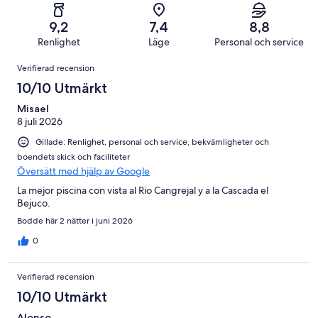
recensioner
1
Väldigt
58
betyg.
av
dåligt
recensioner
4
9,2
7,4
8,8
58
i
av
Renlighet
Läge
Personal och service
recensioner
betyg.
58
Recensioner
1
Verifierad recension
recensioner
av
10/10 Utmärkt
58
recensioner
Misael
8 juli 2026
Gillade: Renlighet, personal och service, bekvämligheter och
boendets skick och faciliteter
Översätt med hjälp av Google
La mejor piscina con vista al Rio Cangrejal y a la Cascada el
Bejuco.
Bodde här 2 nätter i juni 2026
0
Verifierad recension
10/10 Utmärkt
Alonso