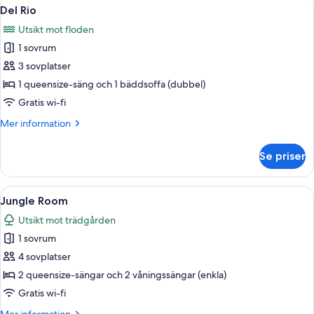
Öppna
Ett sovrum med en färgglad täckfilt, tv
10
Del Rio
alla
Utsikt mot floden
foton
1 sovrum
för
Del
3 sovplatser
Rio
1 queensize-säng och 1 bäddsoffa (dubbel)
Gratis wi-fi
Mer
Mer information
information
om
Se priser
Del
Rio
Öppna
Ett sovrum med en säng, en stol, ett b
7
Jungle Room
alla
Utsikt mot trädgården
foton
1 sovrum
för
Jungle
4 sovplatser
Room
2 queensize-sängar och 2 våningssängar (enkla)
Gratis wi-fi
Mer