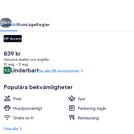
regående
Nästa
87+
Översikt
Rum
Läge
Regler
VIP Access
Det
839 kr
nuvarande
inklusive skatter och avgifter
priset
10 aug. – 11 aug.
är
Recensioner
Underbart
9,2
Se alla 58 recensioner
9,2 av 10,
839 kr
Populära bekvämligheter
Ceiba Tree Lodge | 1 sovrum, minibar, a
Pool
Spa
Husdjursvänligt
Parkering ingår
Gratis wi-fi
Restaurang
Visa alla