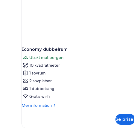
Economy dubbelrum
Utsikt mot bergen
10 kvadratmeter
1 sovrum
2 sovplatser
1 dubbelsäng
Gratis wi-fi
Mer
Mer information
information
om
Se prise
Economy
dubbelrum