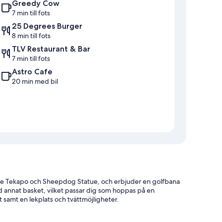
Greedy Cow
7 min till fots
25 Degrees Burger
8 min till fots
TLV Restaurant & Bar
7 min till fots
Astro Cafe
20 min med bil
Lake Tekapo och Sheepdog Statue, och erbjuder en golfbana
nd annat basket, vilket passar dig som hoppas på en
et samt en lekplats och tvättmöjligheter.