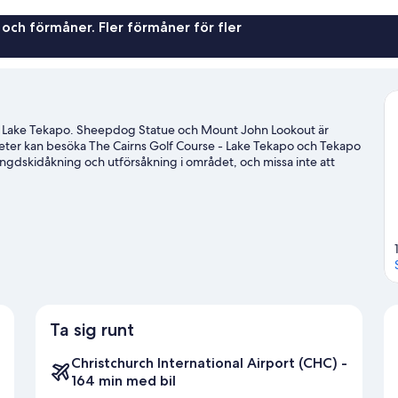
 och förmåner. Fler förmåner för fler
 i Lake Tekapo. Sheepdog Statue och Mount John Lookout är
viteter kan besöka The Cairns Golf Course - Lake Tekapo och Tekapo
ngdskidåkning och utförsåkning i området, och missa inte att
ör Lake Tekapo
Ta sig runt
Christchurch International Airport (CHC) -
164 min med bil