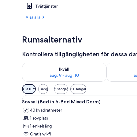
Tvättjänster
Exteriör
Visa alla
Rumsalternativ
Kontrollera tillgängligheten för dessa d
Kontrollera tillgängligheten för ikväll aug. 9 - aug. 1
Kontrollera ti
Ikväll
aug. 9 - aug. 10
a
Tillgängliga
Alla rum
1 säng
2 sängar
3+ sängar
filter
Öppna
Strykjärn/strykbräda, gratis wi
för
1
Sovsal (Bed in 6-Bed Mixed Dorm)
alla
rum
40 kvadratmeter
foton
1 sovplats
för
Sovsal
1 enkelsäng
(Bed
Gratis wi-fi