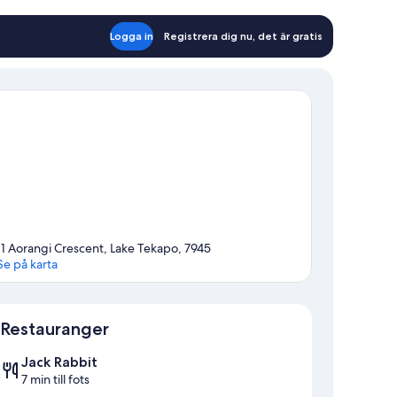
Logga in
Registrera dig nu, det är gratis
11 Aorangi Crescent, Lake Tekapo, 7945
Se på karta
Karta
Restauranger
Jack Rabbit
7 min till fots