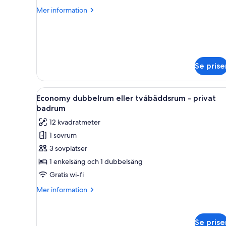
in
Mer
Mer information
6-
information
Bed
om
Sovsal
Mixed
(Bed
Dorm)
in
6-
Se prise
Bed
Mixed
Dorm)
Öppna
Ett hotellrum med två sängar, 
1
Economy dubbelrum eller tvåbäddsrum - privat
alla
badrum
foton
12 kvadratmeter
för
1 sovrum
Economy
3 sovplatser
dubbelrum
eller
1 enkelsäng och 1 dubbelsäng
tvåbäddsrum
Gratis wi-fi
-
Mer
Mer information
privat
information
badrum
om
Economy
Se prise
dubbelrum