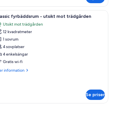
åbäddsrum
 sängkläder
ppna
Classic fyrbäddsrum - utsikt mot trädgården |
1
lat
assic fyrbäddsrum - utsikt mot trädgården
la
drum
Utsikt mot trädgården
oton
12 kvadratmeter
ör
assic
1 sovrum
yrbäddsrum
4 sovplatser
4 enkelsängar
sikt
Gratis wi-fi
ot
er
r information
rädgården
formation
m
assic
rbäddsrum
Se priser
ikt
t
ädgården