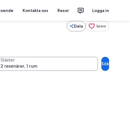
 boende
Kontakta oss
Resor
Logga in
Dela
Spara
Gäster
Sök