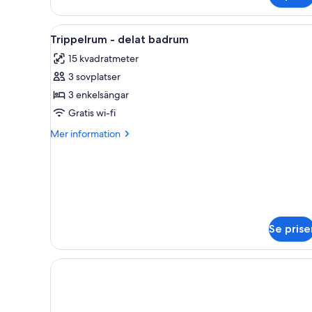
eller
tvåbäddsrum
Öppna
Ett sovrum med tre sängar, en 
1
-
Trippelrum - delat badrum
alla
privat
15 kvadratmeter
badrum
foton
3 sovplatser
för
Trippelrum
3 enkelsängar
-
Gratis wi-fi
delat
Mer
Mer information
badrum
information
om
Trippelrum
-
delat
badrum
Se prise