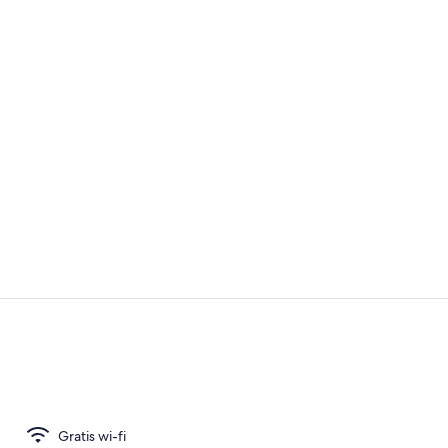
Exteriör
Strykjärn/st
Gratis wi-fi