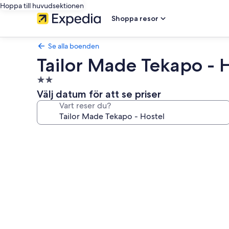
Hoppa till huvudsektionen
Shoppa resor
Se alla boenden
Tailor Made Tekapo - 
2.0-
stjärnigt
Välj datum för att se priser
boende
Vart reser du?
Fotogalleri
för
Tailor
Made
Tekapo
-
Hostel