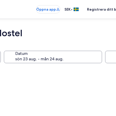
•
Öppna app
SEK
Registrera ditt
Hostel
Datum