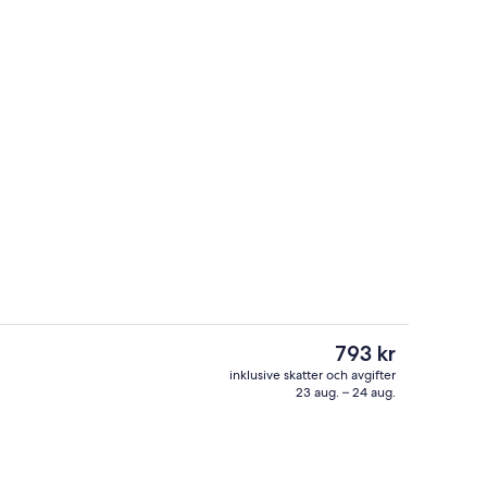
Exteriör
Det
793 kr
nuvarande
inklusive skatter och avgifter
priset
23 aug. – 24 aug.
rykbräda, gratis wi-fi och sängkläder
Exteriör
är
793 kr