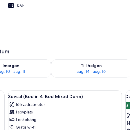
Kök
atum
0
llgängligheten för imorgon aug. 10 - aug. 11
Kontrollera tillgängligheten för den h
Imorgon
Till helgen
ug. 10 - aug. 11
aug. 14 - aug. 16
-fi och sängkläder
Öppna
Ett rum med fyra enkelsängar, var och
Ö
1
Sovsal (Bed in 4-Bed Mixed Dorm)
D
alla
al
16 kvadratmeter
foton
f
8,
1 sovplats
för
f
Sovsal
D
1 enkelsäng
(Bed
-
Gratis wi-fi