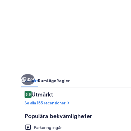
32+
Översikt
Rum
Läge
Regler
Recensioner
Utmärkt
8,8
8,8 av 10,
Se alla 155 recensioner
Populära bekvämligheter
Parkering ingår