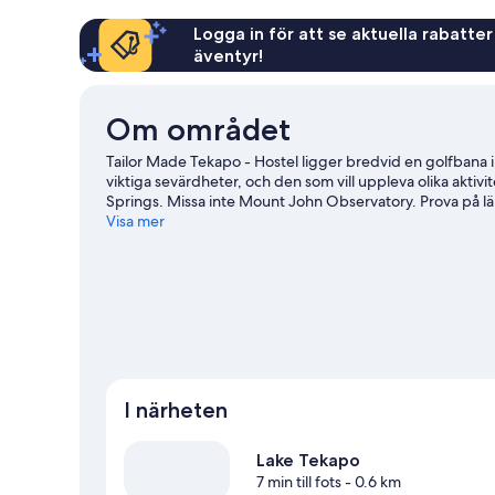
Logga in för att se aktuella rabatter
äventyr!
Om området
Tailor Made Tekapo - Hostel ligger bredvid en golfbana
viktiga sevärdheter, och den som vill uppleva olika akti
Springs. Missa inte Mount John Observatory. Prova på lä
testa kälkåkning och snowtubing.
Visa mer
Gå till vår reseguide f
Se fler vandrarhem i Lake Tekapo
I närheten
Lake Tekapo
7 min till fots
- 0.6 km