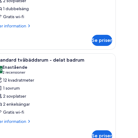
2 sovplatser
rivat
1 dubbelsäng
adrum
Gratis wi-fi
er
r information
formation
m
Se priser
bbelrum
ivat
a.
 med gardiner och väggmonterade lampor.
ppna
Ett sovrum med två sängar, en stol, ett fönste
1
drum
tandard tvåbäddsrum - delat badrum
la
Enastående
oton
,0
0,0 av 10
(2 recensioner)
2 recensioner
ör
12 kvadratmeter
tandard
1 sovrum
våbäddsrum
2 sovplatser
2 enkelsängar
elat
Gratis wi-fi
adrum
er
r information
formation
m
Se priser
andard