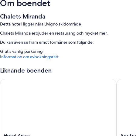
Om boendet
Chalets Miranda
Detta hotell ligger nära Livigno skidområde
Chalets Miranda erbjuder en restaurang och mycket mer.
Du kan även se fram emot förmåner som följande:
Gratis vanlig parkering
Information om avbokningsrätt
Liknande boenden
Hotel Astra
Agrituri
Hotel
Agritur
Hotel Astra
Agritu