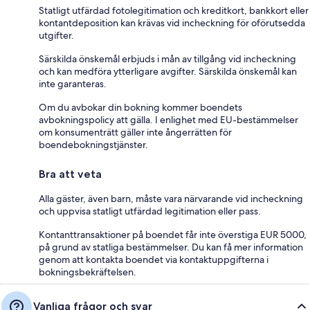
Statligt utfärdad fotolegitimation och kreditkort, bankkort eller
kontantdeposition kan krävas vid incheckning för oförutsedda
utgifter.
Särskilda önskemål erbjuds i mån av tillgång vid incheckning
och kan medföra ytterligare avgifter. Särskilda önskemål kan
inte garanteras.
Om du avbokar din bokning kommer boendets
avbokningspolicy att gälla. I enlighet med EU-bestämmelser
om konsumenträtt gäller inte ångerrätten för
boendebokningstjänster.
Bra att veta
Alla gäster, även barn, måste vara närvarande vid incheckning
och uppvisa statligt utfärdad legitimation eller pass.
Kontanttransaktioner på boendet får inte överstiga EUR 5000,
på grund av statliga bestämmelser. Du kan få mer information
genom att kontakta boendet via kontaktuppgifterna i
bokningsbekräftelsen.
Vanliga frågor och svar