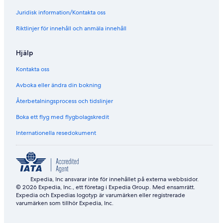
a
i
Juridisk information/Kontakta oss
r
e
k
w
Riktlinjer för innehåll och anmäla innehåll
i
,
n
P
g
r
Hjälp
A
i
v
v
Kontakta oss
a
a
i
t
Avboka eller ändra din bokning
l
e
Återbetalningsprocess och tidslinjer
a
G
b
a
Boka ett flyg med flygbolagskredit
l
r
e
d
Internationella resedokument
e
n
a
n
d
Expedia, Inc ansvarar inte för innehållet på externa webbsidor.
W
© 2026 Expedia, Inc., ett företag i Expedia Group. Med ensamrätt.
i
Expedia och Expedias logotyp är varumärken eller registrerade
-
varumärken som tillhör Expedia, Inc.
F
i