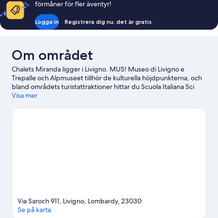
förmåner för fler äventyr!
Logga in
Registrera dig nu, det är gratis
Om området
Chalets Miranda ligger i Livigno. MUS! Museo di Livigno e
Trepalle och Alpmuseet tillhör de kulturella höjdpunkterna, och
bland områdets turistattraktioner hittar du Scuola Italiana Sci
Valdidentro och Bormios mineralogiska och naturhistoriska
Visa mer
museum.
Gå till vår reseguide för Livigno
Via Saroch 911, Livigno, Lombardy, 23030
Se på karta