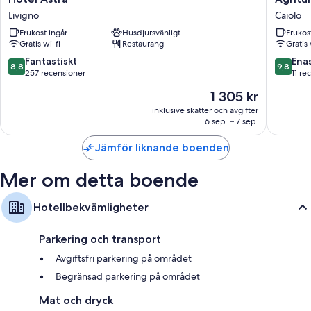
Astra
B&B
Livigno
Caiolo
Livigno
Caffè
Frukost ingår
Husdjursvänligt
Frukos
e
Gratis wi-fi
Restaurang
Gratis 
Vino
Caiolo
8.8
9.8
Fantastiskt
Ena
8,8
9,8
av
av
257 recensioner
11 re
10,
10,
Priset
1 305 kr
Fantastiskt,
Enaståe
är
257 recensioner
11 recen
inklusive skatter och avgifter
1 305 kr
6 sep. – 7 sep.
Jämför liknande boenden
Mer om detta boende
Hotellbekvämligheter
Parkering och transport
Avgiftsfri parkering på området
Begränsad parkering på området
Mat och dryck