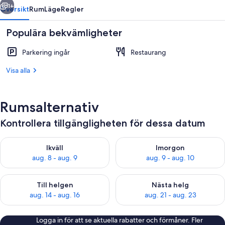
1+
Översikt
Rum
Läge
Regler
Populära bekvämligheter
Parkering ingår
Restaurang
Visa alla
Rumsalternativ
Rum
Kontrollera tillgängligheten för dessa datum
Kontrollera tillgängligheten för ikväll aug. 8 - aug. 9
Kontrollera tillgängligheten f
Ikväll
Imorgon
aug. 8 - aug. 9
aug. 9 - aug. 10
Kontrollera tillgängligheten för den här helgen aug. 14 - aug. 
Kontrollera tillgängligheten fö
Till helgen
Nästa helg
aug. 14 - aug. 16
aug. 21 - aug. 23
Logga in för att se aktuella rabatter och förmåner. Fler