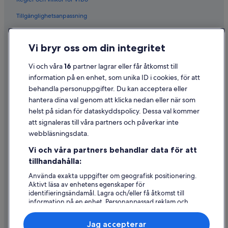
Tillgänglighetsanpassning
Sekretess
Vi bryr oss om din integritet
Cookies
Användarvillkor
Vi och våra
16
partner lagrar eller får åtkomst till
information på en enhet, som unika ID i cookies, för att
Juridisk information/Kontakta oss
behandla personuppgifter. Du kan acceptera eller
Riktlinjer för innehåll och anmäla innehåll
hantera dina val genom att klicka nedan eller när som
helst på sidan för dataskyddspolicy. Dessa val kommer
att signaleras till våra partners och påverkar inte
Hjälp
webbläsningsdata.
Kontakta oss
Vi och våra partners behandlar data för att
Avboka eller ändra din bokning
tillhandahålla:
Återbetalningsprocess och tidslinjer
Använda exakta uppgifter om geografisk positionering.
Aktivt läsa av enhetens egenskaper för
Boka ett flyg med flygbolagskredit
identifieringsändamål. Lagra och/eller få åtkomst till
information på en enhet. Personanpassad reklam och
Internationella resedokument
innehåll, reklam- och innehållsmätning, forskning
angående målgrupp och tjänsteutveckling.
Jag accepterar