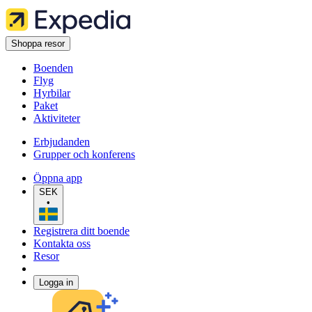
Shoppa resor
Boenden
Flyg
Hyrbilar
Paket
Aktiviteter
Erbjudanden
Grupper och konferens
Öppna app
SEK
•
Registrera ditt boende
Kontakta oss
Resor
Logga in