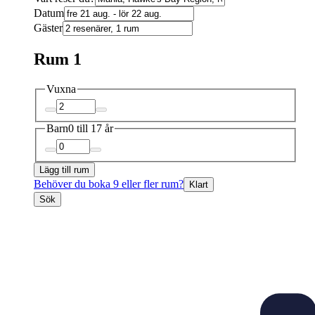
Datum
Gäster
Rum 1
Vuxna
Barn
0 till 17 år
Lägg till rum
Behöver du boka 9 eller fler rum?
Klart
Sök