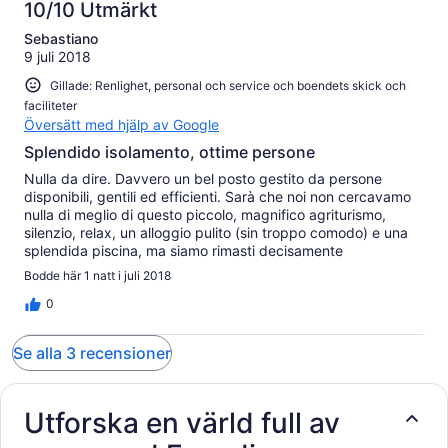
10/10 Utmärkt
Sebastiano
9 juli 2018
Gillade: Renlighet, personal och service och boendets skick och
faciliteter
Översätt med hjälp av Google
Splendido isolamento, ottime persone
Nulla da dire. Davvero un bel posto gestito da persone
disponibili, gentili ed efficienti. Sarà che noi non cercavamo
nulla di meglio di questo piccolo, magnifico agriturismo,
silenzio, relax, un alloggio pulito (sin troppo comodo) e una
splendida piscina, ma siamo rimasti decisamente
soddisfatti.Siamo rimasti solo una notte, ma chi resta di più
Bodde här 1 natt i juli 2018
trova tutti gli accessori di una casa, al bagno, in camera e in
cucina (qui frigo, forno, fornelli caffè espresso, TV,
0
ingredienti di base per cucinare e fare colazione e ogni altra
cosa necessaria) La famiglia conduttrice, che qui si occupa
Se alla 3 recensioner
di una vigna di sagrantino e altre colture, offre prodotti
dell'orto (gratuitamente, almeno a noi) e vende olio e vino a
prezzi umani. Ci torneremo, sempre se Dio vuole.
Utforska en värld full av