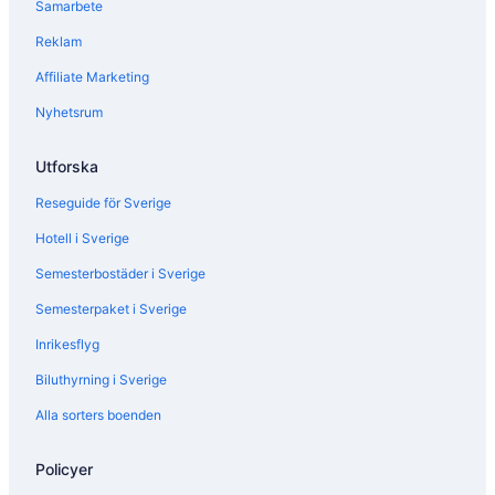
t
Samarbete
e
Reklam
F
r
Affiliate Marketing
a
t
Nyhetsrum
i
n
i
Utforska
R
Reseguide för Sverige
e
s
Hotell i Sverige
i
d
Semesterbostäder i Sverige
e
n
Semesterpaket i Sverige
z
a
Inrikesflyg
D
Biluthyrning i Sverige
'
E
Alla sorters boenden
p
o
c
Policyer
a