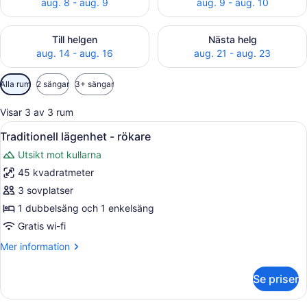
aug. 8 - aug. 9
aug. 9 - aug. 10
Kontrollera tillgängligheten för den här helgen aug. 14 - aug
Kontrollera tillgängligheten 
Till helgen
Nästa helg
aug. 14 - aug. 16
aug. 21 - aug. 23
Tillgängliga
Alla rum
2 sängar
3+ sängar
filter
för
Visar 3 av 3 rum
rum
Öppna
Ljudisolering, gratis wi-fi, individu
6
Traditionell lägenhet - rökare
alla
Utsikt mot kullarna
foton
45 kvadratmeter
för
Traditionell
3 sovplatser
lägenhet
1 dubbelsäng och 1 enkelsäng
-
Gratis wi-fi
rökare
Mer
Mer information
information
om
Se priser
Traditionell
lägenhet