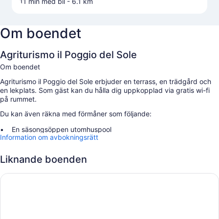
11 min med bil
- 6.1 km
Om boendet
Agriturismo il Poggio del Sole
Om boendet
Agriturismo il Poggio del Sole erbjuder en terrass, en trädgård och
en lekplats. Som gäst kan du hålla dig uppkopplad via gratis wi-fi
på rummet.
Du kan även räkna med förmåner som följande:
En säsongsöppen utomhuspool
Information om avbokningsrätt
Gratis vanlig parkering
En inomhus-/utomhuspool, ett bordtennisbord och flerspråkig
Liknande boenden
personal
Grillar och en rökfri anläggning
THE SUNFLOWER apartment
Om rummen
Alla gästrum är individuellt möblerade och har bekvämligheter som
gratis wi-fi, ljudisolering och gratis flaskvatten.