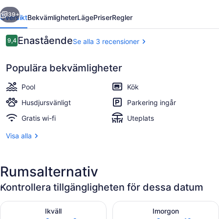
regående
Nästa
39+
Översikt
Bekvämligheter
Läge
Priser
Regler
Recensioner
Enastående
9,4
Se alla 3 recensioner
9,4 av 10,
Populära bekvämligheter
Pool
Kök
Husdjursvänligt
Parkering ingår
Gratis wi-fi
Uteplats
Exteriör
Visa alla
Rumsalternativ
Kontrollera tillgängligheten för dessa datum
Kontrollera tillgängligheten för ikväll aug. 8 - aug. 9
Kontrollera tillgängligheten 
Ikväll
Imorgon