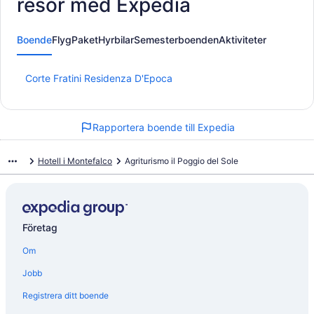
resor med Expedia
Boende
Flyg
Paket
Hyrbilar
Semesterboenden
Aktiviteter
L
Corte Fratini Residenza D'Epoca
ä
n
k
Rapportera boende till Expedia
t
i
l
Hotell i Montefalco
Agriturismo il Poggio del Sole
l
s
i
d
a
Företag
n
f
Om
ö
r
Jobb
C
o
Registrera ditt boende
r