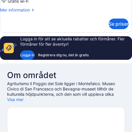
Gratis wi-fi
sängar
Mer
Mer information
-
information
rökare
om
Se priser
Lägenhet
-
flera
Logga in för att se aktuella rabatter och förmåner. Fler
sängar
förmåner för fler äventyr!
-
rökare
Logga in
Registrera dig nu, det är gratis
Om området
Agriturismo il Poggio del Sole ligger i Montefalco. Museo
Civico di San Francesco och Bevagna-museet tillhör de
kulturella höjdpunkterna, och den som vill uppleva olika
aktiviteter kan besöka Paolo Bea och Le Cimates vingård. La
Visa mer
Giostrina dei Canapè och Loppmarknad Spello är också
värda ett besök.
Gå till vår reseguide för Montefalco
Se fler semesterbostäder i Montefalco