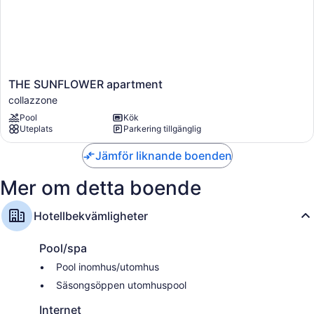
Du kan också hitta följande bekvämligheter i samtliga rum:
Badrum med regnduschar och bidéer
Kök, kylskåp och ugnar
THE
THE SUNFLOWER apartment
SUNFLOWER
collazzone
apartment
Pool
Kök
collazzone
Uteplats
Parkering tillgänglig
Jämför liknande boenden
Mer om detta boende
Hotellbekvämligheter
Pool/spa
Pool inomhus/utomhus
Säsongsöppen utomhuspool
Internet