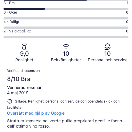
8
8 - Bra
1
Fantastiskt
-
i
6
6 - Okej
0
Bra
betyg.
-
i
4
4 - Dåligt
0
2
Okej
betyg.
-
av
i
2
2 - Väldigt dåligt
0
1
Dåligt
3
betyg.
-
av
i
recensioner
0
Väldigt
3
betyg.
av
dåligt
recensioner
0
9,0
10
10
3
i
av
recensioner
Renlighet
Bekvämligheter
Personal och service
betyg.
3
0
Recensioner
recensioner
Verifierad recension
av
8/10 Bra
3
recensioner
Verifierad resenär
4 maj 2019
Gillade: Renlighet, personal och service och boendets skick och
faciliteter
Översätt med hjälp av Google
Struttura immersa nel verde pulita proprietari gentili e fanno
dell' ottimo vino rosso.