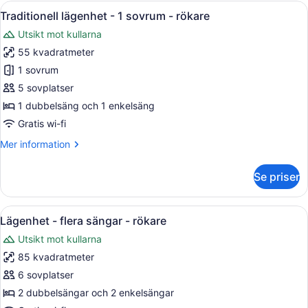
-
Öppna
Traditionell lägenhet - 1 sovrum - rö
5
rökare
Traditionell lägenhet - 1 sovrum - rökare
alla
Utsikt mot kullarna
foton
55 kvadratmeter
för
Traditionell
1 sovrum
lägenhet
5 sovplatser
-
1 dubbelsäng och 1 enkelsäng
1
Gratis wi-fi
sovrum
Mer
Mer information
-
information
rökare
om
Se priser
Traditionell
lägenhet
-
Öppna
Lägenhet - flera sängar - rökare | L
9
1
Lägenhet - flera sängar - rökare
alla
sovrum
Utsikt mot kullarna
-
foton
rökare
85 kvadratmeter
för
Lägenhet
6 sovplatser
-
2 dubbelsängar och 2 enkelsängar
flera