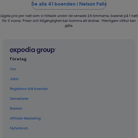
5
5
Se alla 41 boenden i Nelson Falls
Lägsta pris per natt som vi hittade under de senaste 24 timmarna, baserat på 1 natt
för 2 vuxna. Priser och tillgänglighet kan komma att ändras. Ytterligare villkor kan
gälla.
Företag
Om
Jobb
Registrera ditt boende
Samarbete
Reklam
Affiliate Marketing
Nyhetsrum