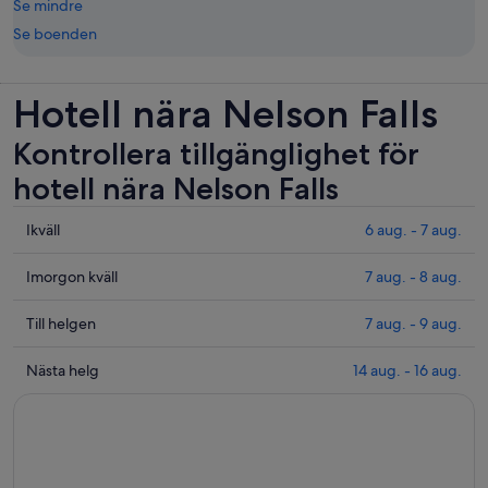
Se mindre
Se boenden
Hotell nära Nelson Falls
Kontrollera tillgänglighet för
hotell nära Nelson Falls
Se
Ikväll
6 aug. - 7 aug.
priser
nära
Se
Imorgon kväll
7 aug. - 8 aug.
Nelson
priser
Falls
nära
Se
Till helgen
7 aug. - 9 aug.
för
Nelson
priser
ikväll
Falls
nära
Se
Nästa helg
14 aug. - 16 aug.
6
inför
Nelson
priser
aug.
imorgon
Falls
nära
-
kväll
inför
Nelson
7
7
helgen
Falls
aug.
aug.
7
för