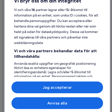
Vi bryr oss om din integritet
Cookies
Användarvillkor
Vi och våra
16
partner lagrar eller får åtkomst till
information på en enhet, som unika ID i cookies, för att
Juridisk information/Kontakta oss
behandla personuppgifter. Du kan acceptera eller
Riktlinjer för innehåll och anmäla innehåll
hantera dina val genom att klicka nedan eller när som
helst på sidan för dataskyddspolicy. Dessa val kommer
Hjälp
att signaleras till våra partners och påverkar inte
webbläsningsdata.
Kontakta oss
Vi och våra partners behandlar data för att
Avboka eller ändra din bokning
tillhandahålla:
Återbetalningsprocess och tidslinjer
Använda exakta uppgifter om geografisk positionering.
Aktivt läsa av enhetens egenskaper för
Boka ett flyg med flygbolagskredit
identifieringsändamål. Lagra och/eller få åtkomst till
information på en enhet. Personanpassad reklam och
Internationella resedokument
innehåll, reklam- och innehållsmätning, forskning
angående målgrupp och tjänsteutveckling.
Jag accepterar
Lista över partner (leverantörer)
Expedia, Inc ansvarar inte för innehållet på externa webbsidor.
Avvisa alla
© 2026 Expedia, Inc., ett företag i Expedia Group. Med ensamrätt.
Expedia och Expedias logotyp är varumärken eller registrerade