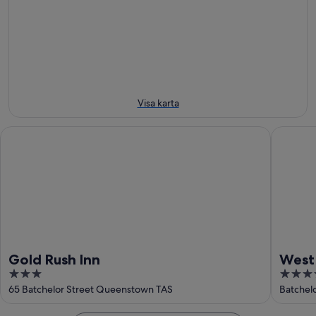
-
aug.
nästa
8
-
helg
aug.
9
14
aug.
aug.
-
16
aug.
Visa karta
Gold Rush Inn
West Coa
Gold Rush Inn
West
3
3.5
out
out
65 Batchelor Street Queenstown TAS
Batchel
of
of