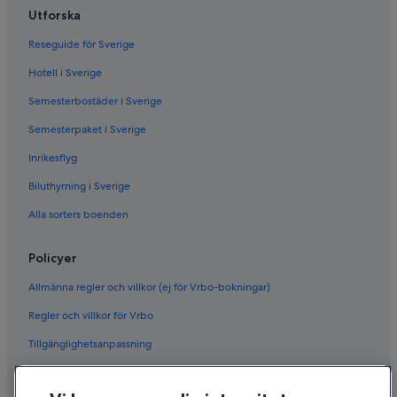
Utforska
Reseguide för Sverige
Hotell i Sverige
Semesterbostäder i Sverige
Semesterpaket i Sverige
Inrikesflyg
Biluthyrning i Sverige
Alla sorters boenden
Policyer
Allmänna regler och villkor (ej för Vrbo-bokningar)
Regler och villkor för Vrbo
Tillgänglighetsanpassning
Sekretess