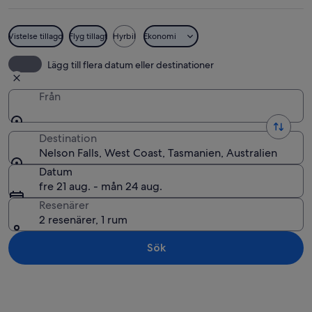
Vistelse tillagd
Flyg tillagt
Hyrbil
Ekonomi
En bäck som rinner genom en skog, me
Lägg till flera datum eller destinationer
Från
Destination
Nelson Falls, West Coast, Tasmanien, Australien
Datum
fre 21 aug. - mån 24 aug.
Resenärer
2 resenärer, 1 rum
Sök
Utforska karta