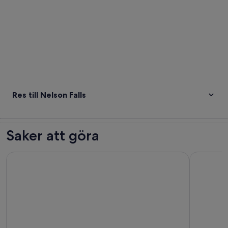
Res till Nelson Falls
Saker att göra
Strahan: Gordon River Cruise med lunch och Sarah Island Wa
Kryssning 