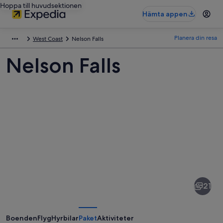
Hoppa till huvudsektionen
Hämta appen
Planera din resa
West Coast
Nelson Falls
Nelson Falls
Bilder
av
Nelson
21
Falls
Boenden
Flyg
Hyrbilar
Paket
Aktiviteter