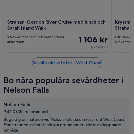
Strahan: Gordon River Cruise med lunch och
Kryssnin
Sarah Island Walk
Strahan
1 106 kr
96 %
av resenärer rekommenderar
100 %
av r
aktiviteten
aktiviteten
per vuxen
Se alla aktiviteter i West Coast
Bo nära populära sevärdheter i
Nelson Falls
Nelson Falls
9.4/10 (135 recensioner)
Bege dig ut i naturen vid Nelson Falls på din resa runt West Coast.
Flodstranden lockar till härliga promenader i detta avslappnade
område.