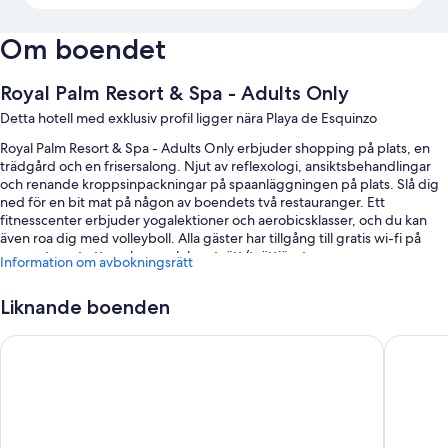
Om boendet
Royal Palm Resort & Spa - Adults Only
Detta hotell med exklusiv profil ligger nära Playa de Esquinzo
Royal Palm Resort & Spa - Adults Only erbjuder shopping på plats, en
trädgård och en frisersalong. Njut av reflexologi, ansiktsbehandlingar
och renande kroppsinpackningar på spaanläggningen på plats. Slå dig
ned för en bit mat på någon av boendets två restauranger. Ett
fitnesscenter erbjuder yogalektioner och aerobicsklasser, och du kan
även roa dig med volleyboll. Alla gäster har tillgång till gratis wi-fi på
rummet samt ett spelrum och kemtvätt/tvättjänster.
Information om avbokningsrätt
Du kan även räkna med förmåner som följande:
Liknande boenden
2 utomhuspooler och en inomhuspool
TUI MAGIC LIFE Fuerteventura
Occident
En utomhustennisbana, mötesrum och en hiss
Ett värdeförvaringsskåp i receptionen, en festsal och säker
cykelförvaring
Flerspråkig personal, bagageförvaring och en dator
Recensionerna från gäster ger toppbetyg för den hjälpsamma