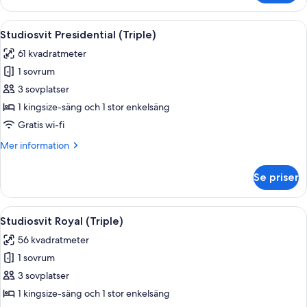
-
havsutsikt
Öppna
En takterrass med ett bubbelbad, en 
8
Studiosvit Presidential (Triple)
alla
61 kvadratmeter
foton
1 sovrum
för
Studiosvit
3 sovplatser
Presidential
1 kingsize-säng och 1 stor enkelsäng
(Triple)
Gratis wi-fi
Mer
Mer information
information
om
Se priser
Studiosvit
Presidential
(Triple)
Öppna
Ett hotellrum med en stor balkong, en
8
Studiosvit Royal (Triple)
alla
56 kvadratmeter
foton
1 sovrum
för
Studiosvit
3 sovplatser
Royal
1 kingsize-säng och 1 stor enkelsäng