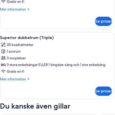
(Triple)
Gratis wi-fi
Mer
Mer information
information
om
Se priser
Studiosvit
Royal
(Triple)
Öppna
Ett modernt hotellrum med en balkong,
5
Superior dubbelrum (Triple)
alla
35 kvadratmeter
foton
1 sovrum
för
Superior
3 sovplatser
dubbelrum
3 stora enkelsängar ELLER 1 kingsize-säng och 1 stor enkelsäng
(Triple)
Gratis wi-fi
Mer
Mer information
information
om
Se priser
Superior
dubbelrum
(Triple)
Du kanske även gillar