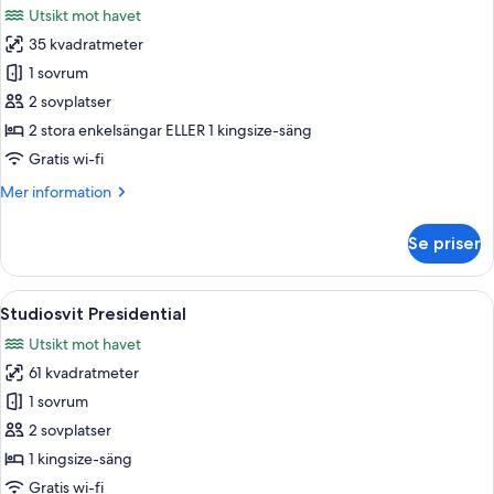
Utsikt mot havet
foton
35 kvadratmeter
för
Superior
1 sovrum
dubbelrum
2 sovplatser
2 stora enkelsängar ELLER 1 kingsize-säng
Gratis wi-fi
Mer
Mer information
information
om
Se priser
Superior
dubbelrum
Öppna
En takterrass med ett bubbelbad, en 
8
Studiosvit Presidential
alla
Utsikt mot havet
foton
61 kvadratmeter
för
Studiosvit
1 sovrum
Presidential
2 sovplatser
1 kingsize-säng
Gratis wi-fi