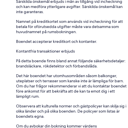
Särskilda önskemål erbjuds i mån av tillgång vid incheckning
och kan medföra ytterligare avgifter. Särskilda önskemål kan
inte garanteras.
Namnet på kreditkortet som används vid incheckning för att
betala för oförutsedda utgifter måste vara detsamma som
huvudnamnet på rumsbokningen.
Boendet accepterar kreditkort och kontanter.
Kontantfria transaktioner erbjuds
På detta boende finns bland annat följande säkerhetsdetaljer:
brandsläckare, rökdetektor och förbandslåda.
Det här boendet har utomhusområden såsom balkonger,
uteplatser och terrasser som kanske inte är lämpliga för barn.
Om du har frågor rekommenderar vi att du kontaktar boendet
före ankomst för att bekräfta att de kan ta emot dig i ett
lämpligt rum.
Observera att kulturella normer och gästpolicyer kan skilja sig i
olika länder och på olika boenden. De policyer som listas är
boendets egna.
Om du avbokar din bokning kommer värdens