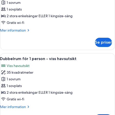
Dubbelrum
1 sovrum
för
1 sovplats
1
2 stora enkelsängar ELLER 1 kingsize-säng
person
Gratis wi-fi
-
Mer
Mer information
havsutsikt
information
om
Se priser
Dubbelrum
för
1
Öppna
Ett hotellrum med en säng, ett skrivbo
3
person
Dubbelrum för 1 person - viss havsutsikt
alla
-
Viss havsutsikt
havsutsikt
foton
35 kvadratmeter
för
Dubbelrum
1 sovrum
för
1 sovplats
1
2 stora enkelsängar ELLER 1 kingsize-säng
person
Gratis wi-fi
-
Mer
Mer information
viss
information
havsutsikt