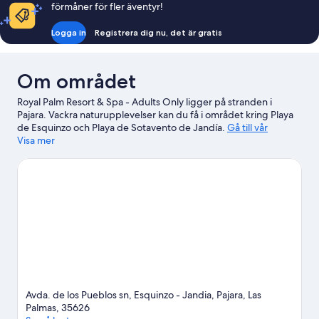
förmåner för fler äventyr!
Logga in
Registrera dig nu, det är gratis
Om området
Royal Palm Resort & Spa - Adults Only ligger på stranden i
Pajara. Vackra naturupplevelser kan du få i området kring Playa
de Esquinzo och Playa de Sotavento de Jandía.
Gå till vår
reseguide för Pajara
Visa mer
Avda. de los Pueblos sn, Esquinzo - Jandia, Pajara, Las
Palmas, 35626