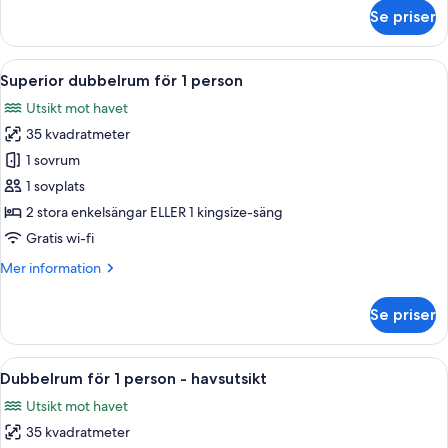
om
Se priser
Standard
dubbelrum
för
Öppna
Ett modernt hotellrum med en balkong,
5
1
Superior dubbelrum för 1 person
alla
person
Utsikt mot havet
foton
35 kvadratmeter
för
Superior
1 sovrum
dubbelrum
1 sovplats
för
2 stora enkelsängar ELLER 1 kingsize-säng
1
Gratis wi-fi
person
Mer
Mer information
information
om
Se priser
Superior
dubbelrum
för
Öppna
Ett modernt hotellrum med en stor sän
5
1
Dubbelrum för 1 person - havsutsikt
alla
person
Utsikt mot havet
foton
35 kvadratmeter
för