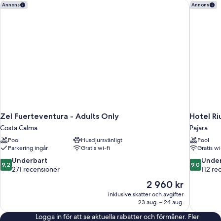
Zel Fuerteventura - Adults Only
Hotel Ri
Annons
Annons
Zel Fuerteventura - Adults Only
Hotel Ri
Costa Calma
Pajara
Pool
Husdjursvänligt
Pool
Parkering ingår
Gratis wi-fi
Gratis wi
9.2
9.0
Underbart
Under
9,2
9,0
av
av
271 recensioner
112 re
10,
10,
Priset
2 960 kr
Underbart,
Underbart
är
inklusive skatter och avgifter
271 recensioner
112 recens
2 960 kr
23 aug. – 24 aug.
Logga in för att se aktuella rabatter och förmåner. Fler