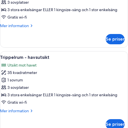
Trippelrum
3 sovplatser
3 stora enkelsängar ELLER 1 kingsize-säng och 1 stor enkelsäng
Gratis wi-fi
Mer
Mer information
information
om
Se priser
Trippelrum
Öppna
Ett modernt hotellrum med en stor sän
5
Trippelrum - havsutsikt
alla
Utsikt mot havet
foton
35 kvadratmeter
för
Trippelrum
1 sovrum
-
3 sovplatser
havsutsikt
3 stora enkelsängar ELLER 1 kingsize-säng och 1 stor enkelsäng
Gratis wi-fi
Mer
Mer information
information
om
Se priser
Trippelrum