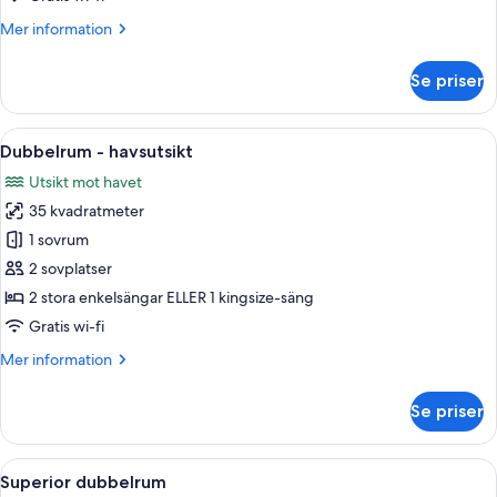
Mer
Mer information
information
om
Se priser
Dubbelrum
-
viss
Öppna
Ett modernt hotellrum med en stor sän
5
havsutsikt
Dubbelrum - havsutsikt
alla
Utsikt mot havet
foton
35 kvadratmeter
för
Dubbelrum
1 sovrum
-
2 sovplatser
havsutsikt
2 stora enkelsängar ELLER 1 kingsize-säng
Gratis wi-fi
Mer
Mer information
information
om
Se priser
Dubbelrum
-
havsutsikt
Öppna
Ett modernt hotellrum med en balkong,
5
Superior dubbelrum
alla