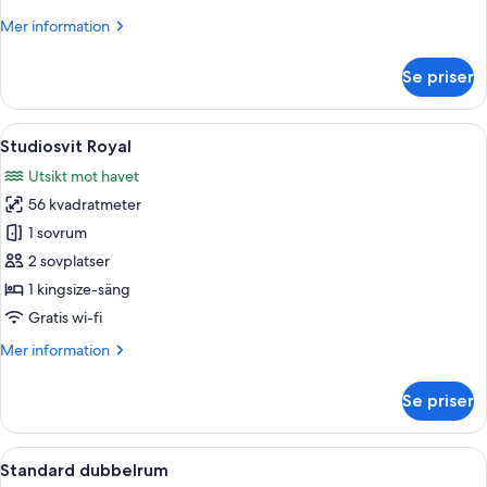
Mer
Mer information
information
om
Se priser
Studiosvit
Presidential
Öppna
Ett hotellrum med en stor balkong, en
8
Studiosvit Royal
alla
Utsikt mot havet
foton
56 kvadratmeter
för
Studiosvit
1 sovrum
Royal
2 sovplatser
1 kingsize-säng
Gratis wi-fi
Mer
Mer information
information
om
Se priser
Studiosvit
Royal
Öppna
Ett modernt hotellrum med en stor sän
3
Standard dubbelrum
alla