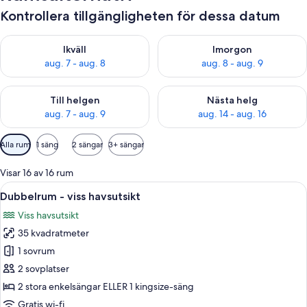
Kontrollera tillgängligheten för dessa datum
Kontrollera tillgängligheten för ikväll aug. 7 - aug. 8
Kontrollera tillgängligheten f
Ikväll
Imorgon
aug. 7 - aug. 8
aug. 8 - aug. 9
Kontrollera tillgängligheten för den här helgen aug. 7 - aug. 9
Kontrollera tillgängligheten fö
Till helgen
Nästa helg
aug. 7 - aug. 9
aug. 14 - aug. 16
Tillgängliga
Alla rum
1 säng
2 sängar
3+ sängar
filter
för
Visar 16 av 16 rum
rum
Öppna
Ett hotellrum med en säng, ett skrivbo
3
Dubbelrum - viss havsutsikt
alla
Viss havsutsikt
foton
35 kvadratmeter
för
Dubbelrum
1 sovrum
-
2 sovplatser
viss
2 stora enkelsängar ELLER 1 kingsize-säng
havsutsikt
Gratis wi-fi