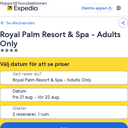
Hoppa till huvudsektionen
Hämta appen
Se alla boenden
Royal Palm Resort & Spa - Adults
Only
4.0-
stjärnigt
boende
Välj datum för att se priser
Vart reser du?
Datum
Gäster