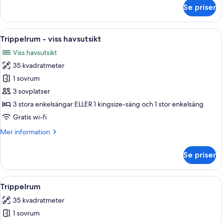
om
Se priser
Dubbelrum
för
1
Öppna
Ett hotellrum med en säng, ett skrivbo
3
person
Trippelrum - viss havsutsikt
alla
-
Viss havsutsikt
viss
foton
havsutsikt
35 kvadratmeter
för
Trippelrum
1 sovrum
-
3 sovplatser
viss
3 stora enkelsängar ELLER 1 kingsize-säng och 1 stor enkelsäng
havsutsikt
Gratis wi-fi
Mer
Mer information
information
om
Se priser
Trippelrum
-
viss
Öppna
Ett modernt hotellrum med en stor sän
3
havsutsikt
Trippelrum
alla
35 kvadratmeter
foton
1 sovrum
för