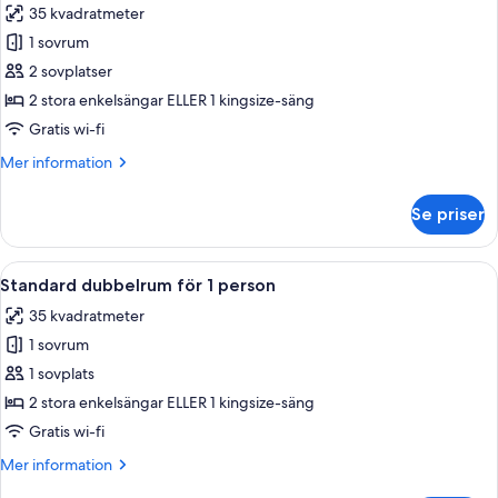
35 kvadratmeter
foton
1 sovrum
för
Standard
2 sovplatser
dubbelrum
2 stora enkelsängar ELLER 1 kingsize-säng
Gratis wi-fi
Mer
Mer information
information
om
Se priser
Standard
dubbelrum
Öppna
Ett modernt hotellrum med en stor sän
3
Standard dubbelrum för 1 person
alla
35 kvadratmeter
foton
1 sovrum
för
Standard
1 sovplats
dubbelrum
2 stora enkelsängar ELLER 1 kingsize-säng
för
Gratis wi-fi
1
Mer
Mer information
person
information