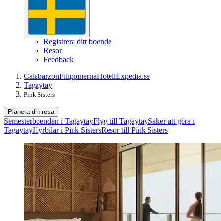
Registrera ditt boende
Resor
Feedback
Calabarzon
Filippinerna
Hotell
Expedia.se
Tagaytay
Pink Sisters
Planera din resa
Semesterboenden i Tagaytay
Flyg till Tagaytay
Saker att göra i
Tagaytay
Hyrbilar i Pink Sisters
Resor till Pink Sisters