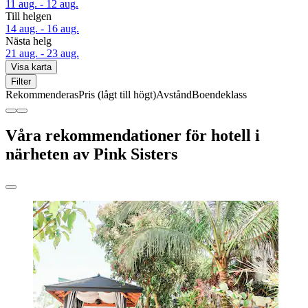
11 aug. - 12 aug.
Till helgen
14 aug. - 16 aug.
Nästa helg
21 aug. - 23 aug.
Visa karta
Filter
Rekommenderas
Pris (lågt till högt)
Avstånd
Boendeklass
Våra rekommendationer för hotell i
närheten av Pink Sisters