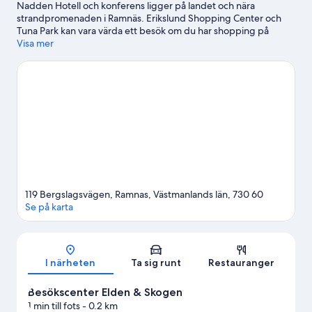
Nadden Hotell och konferens ligger på landet och nära
strandpromenaden i Ramnäs. Erikslund Shopping Center och
Tuna Park kan vara värda ett besök om du har shopping på
programmet, och den som föredrar att se områdets
Visa mer
turistattraktioner kan besöka Kokpunkten och Parken Zoo. Sala
Silvergruva och Tidö slott är två andra rekommenderade platser
att besöka. Fiske är ett utmärkt exempel på vattenaktiviteter
tillgängliga i området, och om du föredrar att stanna på land kan
du prova på cykelturer i närheten.
Gå till vår reseguide för
Ramnäs
119 Bergslagsvägen, Ramnas, Västmanlands län, 730 60
Se på karta
Karta
I närheten
Ta sig runt
Restauranger
Besökscenter Elden & Skogen
1 min till fots
- 0.2 km