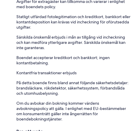
Avgifter för extragäster kan tillkomma och varierar i enlighet
med boendets policy.
Statligt utfärdad fotolegitimation och kreditkort, bankkort eller
kontantdeposition kan krävas vid incheckning för oförutsedda
utgifter.
Särskilda önskemål erbjuds i mån av tillgång vid incheckning
och kan medföra ytterligare avgifter. Särskilda önskemål kan
inte garanteras.
Boendet accepterar kreditkort och bankkort; ingen
kontantbetalning.
Kontantfria transaktioner erbjuds
På detta boende finns bland annat följande säkerhetsdetaljer:
brandsläckare, rökdetektor, säkerhetssystem, förbandslåda
och utomhusbelysning.
Om du avbokar din bokning kommer värdens
avbokningspolicy att gälla. I enlighet med EU-bestämmelser
om konsumenträtt gäller inte ångerrätten för
boendebokningstjänster.