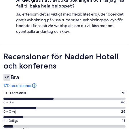
Är det gratis att avboka bokningen och får jag i så
fall tillbaka hela beloppet?
Ja, eftersom det är viktigt med flexibilitet erbjuder boendet
gratis avbokning på vissa rumspriser. Avbokningspolicyn för
boendet finns på vår webbplats om du vill läsa mer om
eventuella undantag och krav.
Recensioner
Recensioner för Nadden Hotell
och konferens
Bra
7,8
170 recensioner
10
10 - Fantastiskt
70
-
8
8 - Bra
46
Fantastiskt
-
i
6
6 - Okej
28
Bra
betyg.
-
i
4
4 - Dåligt
13
70
Okej
betyg.
-