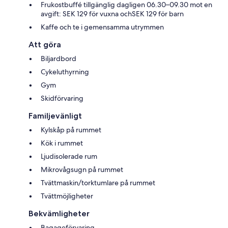
Frukostbuffé tillgänglig dagligen 06.30–09.30 mot en
avgift: SEK 129 för vuxna ochSEK 129 för barn
Kaffe och te i gemensamma utrymmen
Att göra
Biljardbord
Cykeluthyrning
Gym
Skidförvaring
Familjevänligt
Kylskåp på rummet
Kök i rummet
Ljudisolerade rum
Mikrovågsugn på rummet
Tvättmaskin/torktumlare på rummet
Tvättmöjligheter
Bekvämligheter
Bagageförvaring