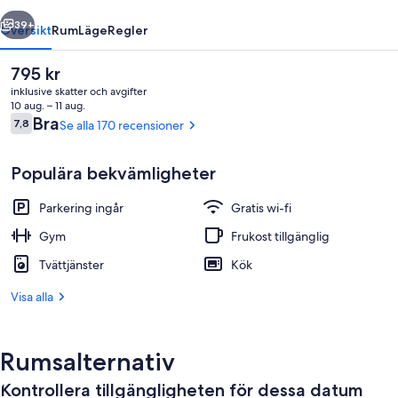
regående
Nästa
39+
Översikt
Rum
Läge
Regler
Det
795 kr
nuvarande
inklusive skatter och avgifter
priset
10 aug. – 11 aug.
är
Recensioner
Bra
7,8
Se alla 170 recensioner
7,8 av 10,
795 kr
Populära bekvämligheter
Parkering ingår
Gratis wi-fi
Reception
Gym
Frukost tillgänglig
Tvättjänster
Kök
Visa alla
Rumsalternativ
Kontrollera tillgängligheten för dessa datum