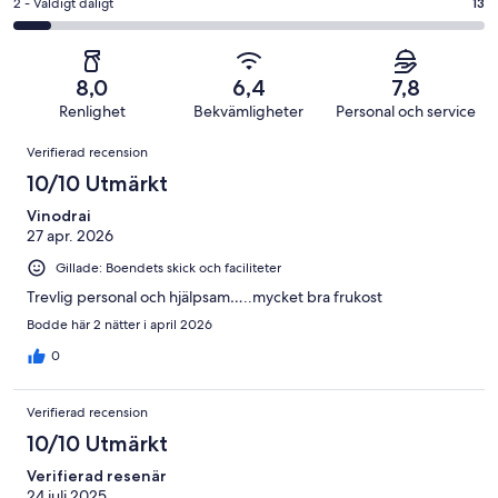
av
i
2
2 - Väldigt dåligt
13
46
Dåligt
170
betyg.
-
av
i
recensioner
28
Väldigt
170
betyg.
av
dåligt
recensioner
13
8,0
6,4
7,8
170
i
av
Renlighet
Bekvämligheter
Personal och service
recensioner
betyg.
170
Recensioner
13
Verifierad recension
recensioner
av
10/10 Utmärkt
170
recensioner
Vinodrai
27 apr. 2026
Gillade: Boendets skick och faciliteter
Trevlig personal och hjälpsam…..mycket bra frukost
Bodde här 2 nätter i april 2026
0
Verifierad recension
10/10 Utmärkt
Verifierad resenär
24 juli 2025