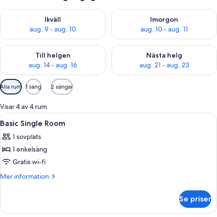
Kontrollera tillgängligheten för ikväll aug. 9 - aug. 10
Kontrollera tillgängligheten fö
Ikväll
Imorgon
aug. 9 - aug. 10
aug. 10 - aug. 11
Kontrollera tillgängligheten för den här helgen aug. 14 - aug. 
Kontrollera tillgängligheten fö
Till helgen
Nästa helg
aug. 14 - aug. 16
aug. 21 - aug. 23
Tillgängliga
Alla rum
1 säng
2 sängar
filter
för
Visar 4 av 4 rum
rum
Öppna
Ett sovrum med en säng, en stol, ett f
7
Basic Single Room
alla
1 sovplats
foton
1 enkelsäng
för
Basic
Gratis wi-fi
Single
Mer
Mer information
Room
information
om
Se priser
Basic
Single