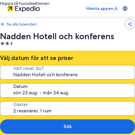
Hoppa till huvudsektionen
Hämta appen
Se alla boenden
Nadden Hotell och konferens
2.5-
stjärnigt
boende
Välj datum för att se priser
Vart reser du?
Datum
Gäster
Sök