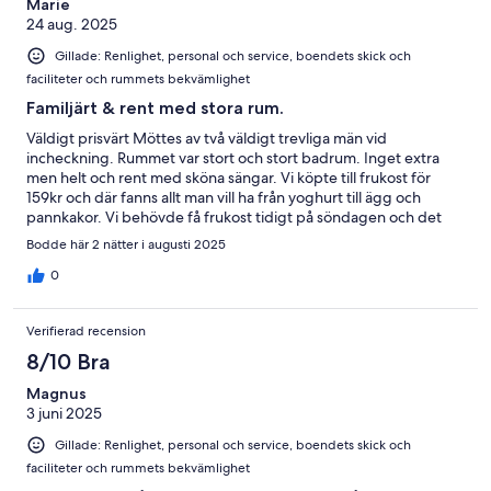
Marie
24 aug. 2025
Gillade: Renlighet, personal och service, boendets skick och
faciliteter och rummets bekvämlighet
Familjärt & rent med stora rum.
Väldigt prisvärt Möttes av två väldigt trevliga män vid
incheckning. Rummet var stort och stort badrum. Inget extra
men helt och rent med sköna sängar. Vi köpte till frukost för
159kr och där fanns allt man vill ha från yoghurt till ägg och
pannkakor. Vi behövde få frukost tidigt på söndagen och det
fixade de utan problem, riktigt bra service. Förväntar man sig lyx
Bodde här 2 nätter i augusti 2025
ska man välja annat ställe men vill man ha familjärt och vänligt så
väljer man det här stället.
0
Verifierad recension
8/10 Bra
Magnus
3 juni 2025
Gillade: Renlighet, personal och service, boendets skick och
faciliteter och rummets bekvämlighet