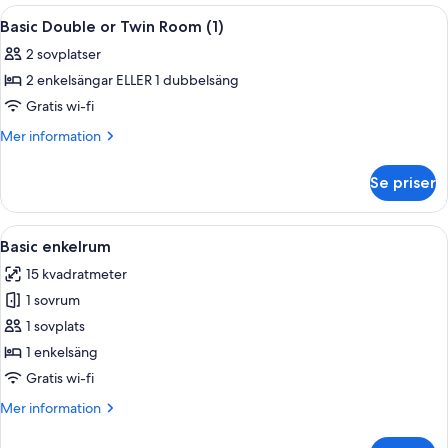
Room
Öppna
Ett dubbelrum med en sänggavel i trä,
1
Basic Double or Twin Room (1)
alla
2 sovplatser
foton
2 enkelsängar ELLER 1 dubbelsäng
för
Basic
Gratis wi-fi
Double
Mer
Mer information
or
information
om
Twin
Se priser
Basic
Room
Double
(1)
or
Öppna
Ett sovrum med en säng, en stol, ett 
7
Twin
Basic enkelrum
alla
Room
15 kvadratmeter
(1)
foton
1 sovrum
för
Basic
1 sovplats
enkelrum
1 enkelsäng
Gratis wi-fi
Mer
Mer information
information
om