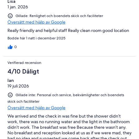
Lisa
1 jan. 2026
Gillade: Renlighet och boendets skick och faciliteter
Översätt med hjälp av Google
Really friendly and helpful staff Really clean room good location
Bodde här 1 natt i december 2025
0
Verifierad recension
4/10 Dåligt
Ian
19 juli 2026
Gillade inte: Personal och service, bekvämligheter och boendets
skick och faciliteter
Översätt med hjälp av Google
We arrived and the check in was fine but the shower didn’t
work, there was no running water and the light in the bathroom
didn’t work. The breakfast was free Because there wasn’t any.
No breakfast and reception looked at us as if we were mad, they
had no idea and suggested we come back after the check out