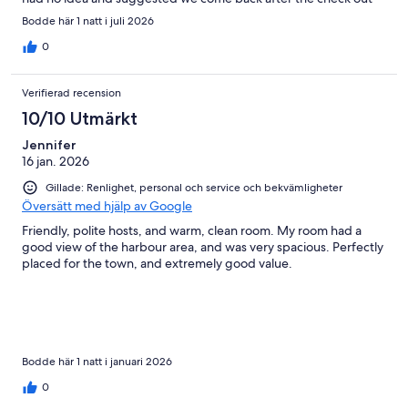
time of 11am, we will not be staying here again and nor should
Bodde här 1 natt i juli 2026
you
0
Verifierad recension
10/10 Utmärkt
Jennifer
16 jan. 2026
Gillade: Renlighet, personal och service och bekvämligheter
Översätt med hjälp av Google
Friendly, polite hosts, and warm, clean room. My room had a
good view of the harbour area, and was very spacious. Perfectly
placed for the town, and extremely good value.
Bodde här 1 natt i januari 2026
0