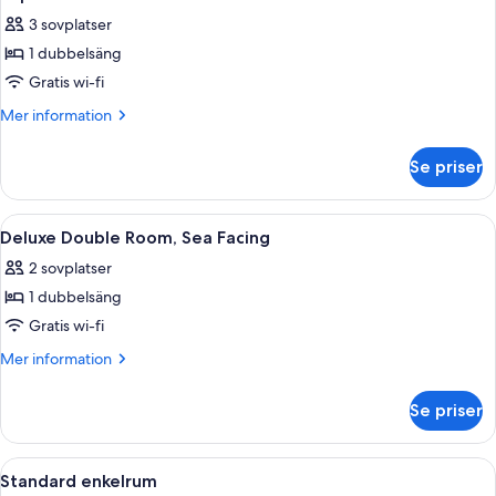
alla
3 sovplatser
foton
1 dubbelsäng
för
Superior
Gratis wi-fi
Double
Mer
Mer information
Room
information
om
Se priser
Superior
Double
Room
Öppna
Ett hotellrum med en säng, två sänglam
4
Deluxe Double Room, Sea Facing
alla
2 sovplatser
foton
1 dubbelsäng
för
Deluxe
Gratis wi-fi
Double
Mer
Mer information
Room,
information
om
Sea
Se priser
Deluxe
Facing
Double
Room,
Öppna
En säng för en person med en sänggav
4
Sea
Standard enkelrum
alla