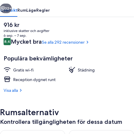
regående
Nästa
32+
Översikt
Rum
Läge
Regler
Det
916 kr
nuvarande
inklusive skatter och avgifter
priset
6 sep. – 7 sep.
är
Recensioner
Mycket bra
8,4
Se alla 292 recensioner
8,4 av 10,
916 kr
Populära bekvämligheter
Gratis wi-fi
Städning
Standard enkelrum | Exteriör
Reception dygnet runt
Visa alla
Rumsalternativ
Kontrollera tillgängligheten för dessa datum
Kontrollera tillgängligheten för ikväll aug. 6 - aug. 7
Kontrollera tillgängligheten f