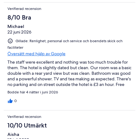
Verifierad recension
8/10 Bra
Michael
22 juni 2026
Gillade: Renlighet, personal och service och boendets skick och
faciliteter
Översätt med hjälp av Google
The staff were excellent and nothing was too much trouble for
them. The hotel is slightly dated but clean. Our room was a basic
double with a rear yard view but was clean. Bathroom was good
and a powerful shower. TV and tea making as expected. There's
no parking and on street outside the hotel is £3 an hour. Free
parking between 6pm to 9am but that still equates to £27 per
Bodde här 4 nätter i juni 2026
day. I managed to find free on street parking up the hill, about a
10 minutes walk away. Hotel is bang in the middle of all the bars
0
and restaurants on the harbour and 2 minutes walk to the UK's
largest Wetherspoons with lovely views over the beach and sea.
Verifierad recension
Would stay again.
10/10 Utmärkt
Aisha