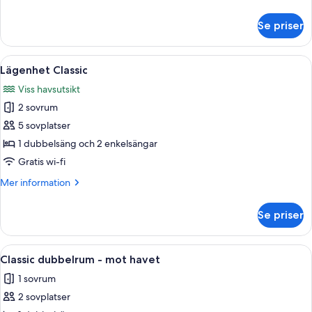
havet
information
om
Se priser
Deluxe
dubbelrum
-
Öppna
Ett vardagsrum med en soffa, två fåtöl
5
mot
Lägenhet Classic
alla
havet
Viss havsutsikt
foton
2 sovrum
för
Lägenhet
5 sovplatser
Classic
1 dubbelsäng och 2 enkelsängar
Gratis wi-fi
Mer
Mer information
information
om
Se priser
Lägenhet
Classic
Öppna
Ett sovrum med en säng i trä, två sän
3
Classic dubbelrum - mot havet
alla
1 sovrum
foton
2 sovplatser
för