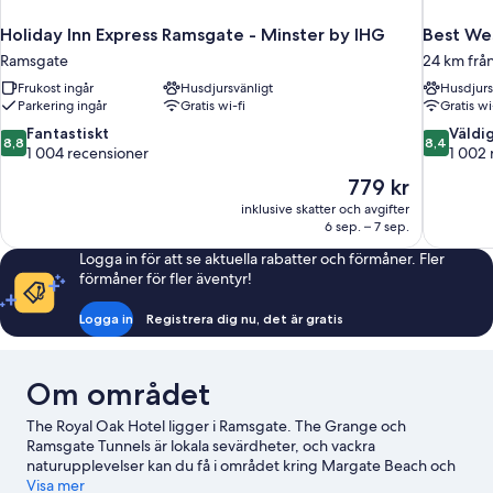
Holiday Inn Express Ramsgate - Minster by IHG
Best We
Ramsgate
24 km frå
Frukost ingår
Husdjursvänligt
Husdjurs
Parkering ingår
Gratis wi-fi
Gratis wi
8.8
8.4
Fantastiskt
Väldi
8,8
8,4
av
av
1 004 recensioner
1 002 
10,
10,
Priset
779 kr
Fantastiskt,
Väldigt
är
inklusive skatter och avgifter
1 004 recensioner
bra,
779 kr
6 sep. – 7 sep.
1 002 rec
Logga in för att se aktuella rabatter och förmåner. Fler
förmåner för fler äventyr!
Logga in
Registrera dig nu, det är gratis
Om området
The Royal Oak Hotel ligger i Ramsgate. The Grange och
Ramsgate Tunnels är lokala sevärdheter, och vackra
naturupplevelser kan du få i området kring Margate Beach och
Pegwell Bay Country Park. Family Amusements - Ramsgate
Visa mer