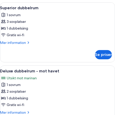
Öppna
Ett sovrum med en stor säng, ett träb
4
Superior dubbelrum
alla
1 sovrum
foton
3 sovplatser
för
Superior
1 dubbelsäng
dubbelrum
Gratis wi-fi
Mer
Mer information
information
om
Se priser
Superior
dubbelrum
Öppna
Ett hotellrum med en stor säng, två s
3
Deluxe dubbelrum - mot havet
alla
Utsikt mot marinan
foton
1 sovrum
för
Deluxe
2 sovplatser
dubbelrum
1 dubbelsäng
-
Gratis wi-fi
mot
Mer
Mer information