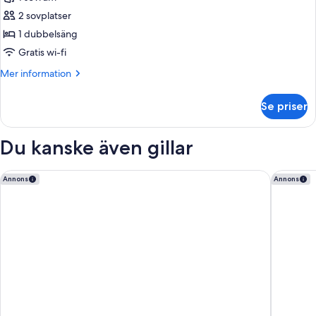
foton
2 sovplatser
för
Economy
1 dubbelsäng
dubbelrum
Gratis wi-fi
Mer
Mer information
information
om
Se priser
Economy
dubbelrum
Du kanske även gillar
Holiday Inn Express Ramsgate - Minster by IHG
Best Wes
Annons
Annons