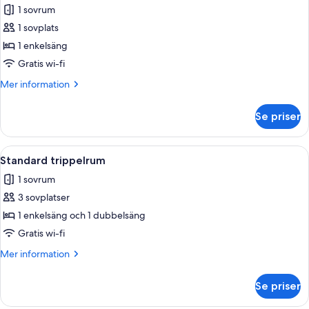
Facing
1 sovrum
foton
1 sovplats
för
Standard
1 enkelsäng
enkelrum
Gratis wi-fi
Mer
Mer information
information
om
Se priser
Standard
enkelrum
Öppna
Ett hotellrum med en stor säng, ett sk
5
Standard trippelrum
alla
1 sovrum
foton
3 sovplatser
för
Standard
1 enkelsäng och 1 dubbelsäng
trippelrum
Gratis wi-fi
Mer
Mer information
information
om
Se priser
Standard
trippelrum