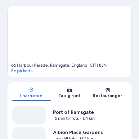
Boulevard och The Custom House är också värda ett besök.
Passa på att utforska området med vattenaktiviteter som fiske.
Gå till vår reseguide för Ramsgate
66 Harbour Parade, Ramsgate, England, CT11 8LN
Se på karta
Karta
I närheten
Ta sig runt
Restauranger
Port of Ramsgate
16 min till fots
- 1.4 km
Albion Place Gardens
1 min till fots
- 0.0 km