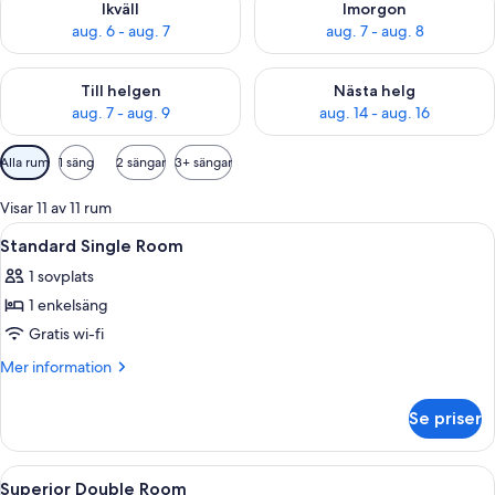
Ikväll
Imorgon
aug. 6 - aug. 7
aug. 7 - aug. 8
Kontrollera tillgängligheten för den här helgen aug. 7 - aug. 9
Kontrollera tillgängligheten fö
Till helgen
Nästa helg
aug. 7 - aug. 9
aug. 14 - aug. 16
Tillgängliga
Alla rum
1 säng
2 sängar
3+ sängar
filter
för
Visar 11 av 11 rum
rum
Öppna
Ett sovrum med en säng, ett nattduksb
4
Standard Single Room
alla
1 sovplats
foton
1 enkelsäng
för
Standard
Gratis wi-fi
Single
Mer
Mer information
Room
information
om
Se priser
Standard
Single
Room
Öppna
Ett sovrum med en säng, ett skrivbord
4
Superior Double Room