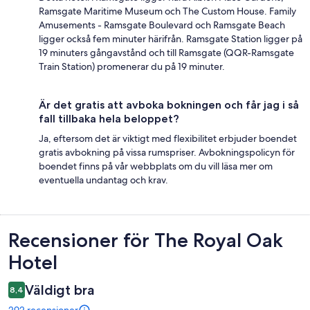
Ramsgate Maritime Museum och The Custom House. Family
Amusements - Ramsgate Boulevard och Ramsgate Beach
ligger också fem minuter härifrån. Ramsgate Station ligger på
19 minuters gångavstånd och till Ramsgate (QQR-Ramsgate
Train Station) promenerar du på 19 minuter.
Är det gratis att avboka bokningen och får jag i så
fall tillbaka hela beloppet?
Ja, eftersom det är viktigt med flexibilitet erbjuder boendet
gratis avbokning på vissa rumspriser. Avbokningspolicyn för
boendet finns på vår webbplats om du vill läsa mer om
eventuella undantag och krav.
Recensioner
Recensioner för The Royal Oak
Hotel
Väldigt bra
8,4
292 recensioner