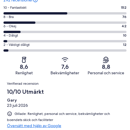
10
10 - Fantastiskt
152
-
8
8 - Bra
76
Fantastiskt
-
i
6
6 - Okej
42
Bra
betyg.
-
i
4
4 - Dåligt
10
152
Okej
betyg.
-
av
i
2
2 - Väldigt dåligt
12
76
Dåligt
292
betyg.
-
av
i
recensioner
42
Väldigt
292
betyg.
av
dåligt
recensioner
10
8,6
7,6
8,8
292
i
av
Renlighet
Bekvämligheter
Personal och service
recensioner
betyg.
292
Recensioner
12
Verifierad recension
recensioner
av
10/10 Utmärkt
292
recensioner
Gary
23 juli 2026
Gillade: Renlighet, personal och service, bekvämligheter och
boendets skick och faciliteter
Översätt med hjälp av Google