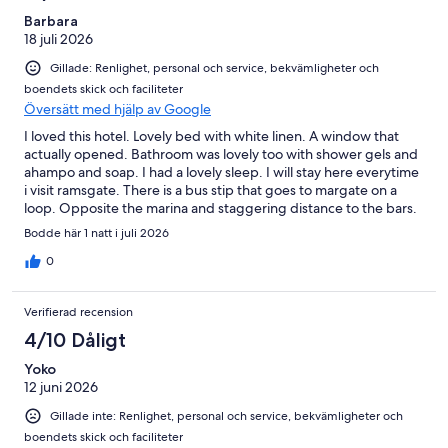
Barbara
18 juli 2026
Gillade: Renlighet, personal och service, bekvämligheter och
boendets skick och faciliteter
Översätt med hjälp av Google
I loved this hotel. Lovely bed with white linen. A window that
actually opened. Bathroom was lovely too with shower gels and
ahampo and soap. I had a lovely sleep. I will stay here everytime
i visit ramsgate. There is a bus stip that goes to margate on a
loop. Opposite the marina and staggering distance to the bars.
Real value for money. Thanks for a lovely stay.
Bodde här 1 natt i juli 2026
0
Verifierad recension
4/10 Dåligt
Yoko
12 juni 2026
Gillade inte: Renlighet, personal och service, bekvämligheter och
boendets skick och faciliteter