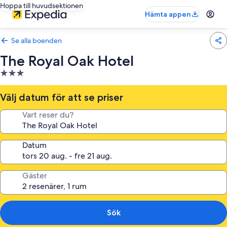
Hoppa till huvudsektionen
Hämta appen
Se alla boenden
The Royal Oak Hotel
3.0-
stjärnigt
boende
Välj datum för att se priser
Vart reser du?
Datum
Gäster
Sök