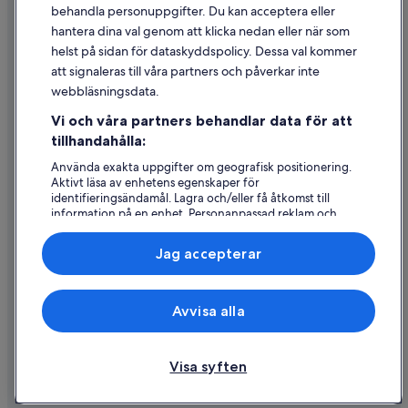
behandla personuppgifter. Du kan acceptera eller
Riktlinjer för innehåll och anmäla innehåll
hantera dina val genom att klicka nedan eller när som
helst på sidan för dataskyddspolicy. Dessa val kommer
Hjälp
att signaleras till våra partners och påverkar inte
webbläsningsdata.
Kontakta oss
Vi och våra partners behandlar data för att
Avboka eller ändra din bokning
tillhandahålla:
Återbetalningsprocess och tidslinjer
Använda exakta uppgifter om geografisk positionering.
Aktivt läsa av enhetens egenskaper för
Boka ett flyg med flygbolagskredit
identifieringsändamål. Lagra och/eller få åtkomst till
information på en enhet. Personanpassad reklam och
Internationella resedokument
innehåll, reklam- och innehållsmätning, forskning
angående målgrupp och tjänsteutveckling.
Jag accepterar
Lista över partner (leverantörer)
Expedia, Inc ansvarar inte för innehållet på externa webbsidor.
Avvisa alla
© 2026 Expedia, Inc., ett företag i Expedia Group. Med ensamrätt.
Expedia och Expedias logotyp är varumärken eller registrerade
varumärken som tillhör Expedia, Inc.
Visa syften