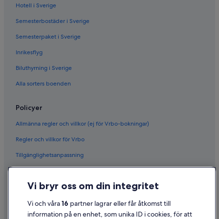
Hotell i Sverige
Semesterbostäder i Sverige
Semesterpaket i Sverige
Inrikesflyg
Biluthyrning i Sverige
Alla sorters boenden
Policyer
Allmänna regler och villkor (ej för Vrbo-bokningar)
Regler och villkor för Vrbo
Tillgänglighetsanpassning
Sekretess
Vi bryr oss om din integritet
Cookies
Användarvillkor
Vi och våra
16
partner lagrar eller får åtkomst till
information på en enhet, som unika ID i cookies, för att
Juridisk information/Kontakta oss