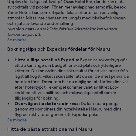
Upplev det livliga nattlivet på Oasis Hotel Bar, där du kan njuta
av cocktails vid poolen. För en mer avslappnad atmosfär, besök
Yaren Hotels bar, som erbjuder lokala ölsorter och en vänlig
atmosfär. Missa inte chansen att umgås med lokalbefolkningen
och njuta av levande underhållning.
*Avstånd mäts i en rak linje; faktiska körsträckor kan variera
beroende på rutt.
Se mindre
Bokningstips och Expedias fördelar för Nauru
Hitta billiga hotell på Expedia:
Expedias sökverktyg gör
att du kan ange din budget, önskad plats och ytterligare
kriterier. Du kan ordna dina sökresultat för att visa priser från
lägst till högst, vilket säkerställer att du ser de mest prisvärda
hotellen först. Dessutom har du möjlighet att förfina dina val
efter hotelltyp; till exempel kommer valet av filtret Eco-
certified att visa hållbara och miljövänliga hotell som är
tillgängliga för bokning.
Överväg att paketera din resa:
Du kan spara pengar
genom att kombinera din hotellvistelse i Nauru med dina
flyg och aktiviteter genom ett Expedia-paket.
Se mindre
Hitta de bästa attraktionerna i Nauru