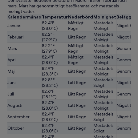
Den svalaste medeltemperaturen i Nauru infaller i februari och
mars. Mars har genomsnittligt besökarantal och mestadels
molnigt väder.
Kalendermånad
Temperatur
Nederbörd
Molnighet
Beläggni
82.4°F
Måttligt
Mestadels
Januari
Något Hög
(28.0°C)
Regn
Molnigt
82.2°F
Mestadels
Februari
Lätt Regn
Något Hög
(27.9°C)
Molnigt
82.2°F
Måttligt
Mestadels
Mars
Genomsnitt
(27.9°C)
Regn
Molnigt
82.4°F
Måttligt
Mestadels
April
Genomsnitt
(28.0°C)
Regn
Molnigt
82.9°F
Mestadels
Maj
Lätt Regn
Genomsnitt
(28.3°C)
Molnigt
82.8°F
Mestadels
Juni
Lätt Regn
Något Låg
(28.2°C)
Soligt
82.6°F
Mestadels
Juli
Lätt Regn
Genomsnitt
(28.1°C)
Molnigt
82.4°F
Mestadels
Augusti
Lätt Regn
Något Låg
(28.0°C)
Molnigt
82.4°F
Mestadels
September
Lätt Regn
Något Hög
(28.0°C)
Soligt
82.4°F
Mestadels
Oktober
Lätt Regn
Genomsnitt
(28.0°C)
Soligt
82.4°F
Mestadels