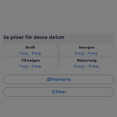
Nauru
Se priser för dessa datum
Ikväll
Imorgon
7 aug. - 8 aug.
8 aug. - 9 aug.
Till helgen
Nästa helg
7 aug. - 9 aug.
14 aug. - 16 aug.
Visa karta
Filter