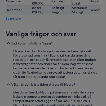
November
Lätt Regn
Något Låg
(28.0°C)
Soligt
82.6°F
Måttligt
Mestadels
December
Genomsnitt
(28.1°C)
Regn
Molnigt
Se mindre
Vanliga frågor och svar
Vad kostar hotellen i Nauru?
I Nauru kan du hitta billiga boenden på flera olika sätt.
För att se vad som finns tillgängligt kan du ange dina
resedatum och sedan filtrera sökresultaten efter budget,
bekvämligheter och andra saker. Kom ihåg att priserna
kan variera beroende på när du hade tänkt resa, så om
du är lite flexibel kan du prova att justera datumen tills du
får fram ett erbjudande som passar.
Vilken är den bästa tiden att resa till Nauru?
Om du vill besöka Nauru på sommaren skulle du kunna
boka din semester mellan december och februari, då
temperaturen oftast ligger på mellan 27 ºC och 28 ºC.
Nauru har ett tropiskt regnskogsklimat, så packa med