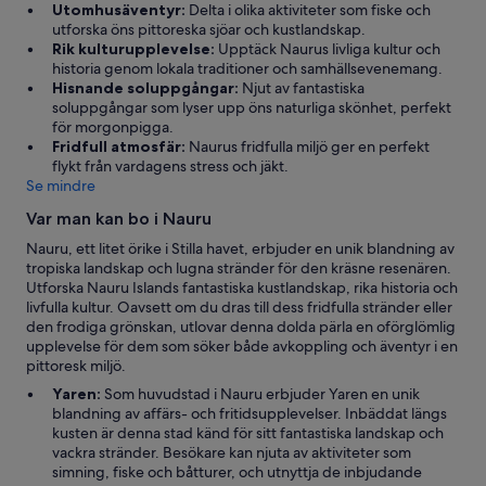
Utomhusäventyr:
Delta i olika aktiviteter som fiske och
utforska öns pittoreska sjöar och kustlandskap.
Rik kulturupplevelse:
Upptäck Naurus livliga kultur och
historia genom lokala traditioner och samhällsevenemang.
Hisnande soluppgångar:
Njut av fantastiska
soluppgångar som lyser upp öns naturliga skönhet, perfekt
för morgonpigga.
Fridfull atmosfär:
Naurus fridfulla miljö ger en perfekt
flykt från vardagens stress och jäkt.
Se mindre
Var man kan bo i Nauru
Nauru, ett litet örike i Stilla havet, erbjuder en unik blandning av
tropiska landskap och lugna stränder för den kräsne resenären.
Utforska Nauru Islands fantastiska kustlandskap, rika historia och
livfulla kultur. Oavsett om du dras till dess fridfulla stränder eller
den frodiga grönskan, utlovar denna dolda pärla en oförglömlig
upplevelse för dem som söker både avkoppling och äventyr i en
pittoresk miljö.
Yaren:
Som huvudstad i Nauru erbjuder Yaren en unik
blandning av affärs- och fritidsupplevelser. Inbäddat längs
kusten är denna stad känd för sitt fantastiska landskap och
vackra stränder. Besökare kan njuta av aktiviteter som
simning, fiske och båtturer, och utnyttja de inbjudande