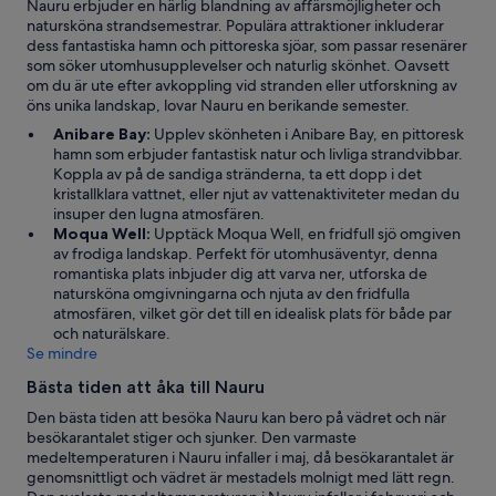
Nauru erbjuder en härlig blandning av affärsmöjligheter och
natursköna strandsemestrar. Populära attraktioner inkluderar
dess fantastiska hamn och pittoreska sjöar, som passar resenärer
som söker utomhusupplevelser och naturlig skönhet. Oavsett
om du är ute efter avkoppling vid stranden eller utforskning av
öns unika landskap, lovar Nauru en berikande semester.
Anibare Bay:
Upplev skönheten i Anibare Bay, en pittoresk
hamn som erbjuder fantastisk natur och livliga strandvibbar.
Koppla av på de sandiga stränderna, ta ett dopp i det
kristallklara vattnet, eller njut av vattenaktiviteter medan du
insuper den lugna atmosfären.
Moqua Well:
Upptäck Moqua Well, en fridfull sjö omgiven
av frodiga landskap. Perfekt för utomhusäventyr, denna
romantiska plats inbjuder dig att varva ner, utforska de
natursköna omgivningarna och njuta av den fridfulla
atmosfären, vilket gör det till en idealisk plats för både par
och naturälskare.
Se mindre
Bästa tiden att åka till Nauru
Den bästa tiden att besöka Nauru kan bero på vädret och när
besökarantalet stiger och sjunker. Den varmaste
medeltemperaturen i Nauru infaller i maj, då besökarantalet är
genomsnittligt och vädret är mestadels molnigt med lätt regn.