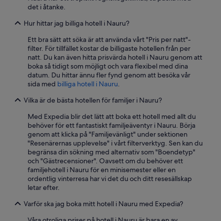
det i åtanke.
Hur hittar jag billiga hotell i Nauru?
Ett bra sätt att söka är att använda vårt "Pris per natt"-
filter. För tillfället kostar de billigaste hotellen från per
natt. Du kan även hitta prisvärda hotell i Nauru genom att
boka så tidigt som möjligt och vara flexibel med dina
datum. Du hittar ännu fler fynd genom att besöka vår
sida med
billiga hotell i Nauru
.
Vilka är de bästa hotellen för familjer i Nauru?
Med Expedia blir det lätt att boka ett hotell med allt du
behöver för ett fantastiskt familjeäventyr i Nauru. Börja
genom att klicka på "Familjevänligt" under sektionen
"Resenärernas upplevelse" i vårt filterverktyg. Sen kan du
begränsa din sökning med alternativ som "Boendetyp"
och "Gästrecensioner". Oavsett om du behöver ett
familjehotell i Nauru för en minisemester eller en
ordentlig vinterresa har vi det du och ditt resesällskap
letar efter.
Varför ska jag boka mitt hotell i Nauru med Expedia?
Våra otroliga priser på hotell i Nauru är bara en av