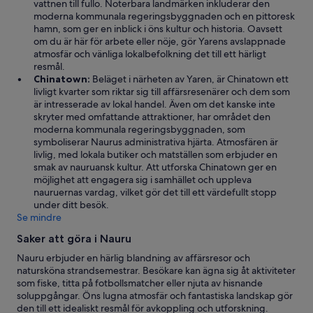
vattnen till fullo. Noterbara landmärken inkluderar den
moderna kommunala regeringsbyggnaden och en pittoresk
hamn, som ger en inblick i öns kultur och historia. Oavsett
om du är här för arbete eller nöje, gör Yarens avslappnade
atmosfär och vänliga lokalbefolkning det till ett härligt
resmål.
Chinatown:
Beläget i närheten av Yaren, är Chinatown ett
livligt kvarter som riktar sig till affärsresenärer och dem som
är intresserade av lokal handel. Även om det kanske inte
skryter med omfattande attraktioner, har området den
moderna kommunala regeringsbyggnaden, som
symboliserar Naurus administrativa hjärta. Atmosfären är
livlig, med lokala butiker och matställen som erbjuder en
smak av nauruansk kultur. Att utforska Chinatown ger en
möjlighet att engagera sig i samhället och uppleva
nauruernas vardag, vilket gör det till ett värdefullt stopp
under ditt besök.
Se mindre
Saker att göra i Nauru
Nauru erbjuder en härlig blandning av affärsresor och
natursköna strandsemestrar. Besökare kan ägna sig åt aktiviteter
som fiske, titta på fotbollsmatcher eller njuta av hisnande
soluppgångar. Öns lugna atmosfär och fantastiska landskap gör
den till ett idealiskt resmål för avkoppling och utforskning.