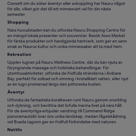
Oavsett om du söker äventyr eller avkoppling har Nauru något
för alla, vilket gör det till ett minnesvärt val för din nästa
semester.
Shopping
Nära huvudstaden kan du utforska Nauru Shopping Centre för
en mängd lokala presenter och souvenirer. Besök Aiwo Market
för färska produkter och handgjorda hantverk, som ger en sann
smak av Naurus kultur och unika minnessaker att ta med hem.
Rekreation
Upplev lugnet på Nauru Wellness Centre, där du kan njuta av
föryngrande massage och holistiska behandlingar. För
utomhusaktiviteter, utforska de fridfulla stränderna i Anibare
Bay, perfekt för solbad och simning i kristallklart vatten, eller njut
av en lugn promenad längs den pittoreska kusten.
Äventyr
Utforska de fantastiska korallreven runt Nauru genom snorkling
och dykning, och bevittna det livfulla marina livet på nära håll.
För de äventyrliga erbjuder vandring till Command Ridge
panoramautsikt över öns unika landskap, medan fågelskådning
vid Buada Lagoon ger en fridfull förbindelse med naturen.
Nattliv