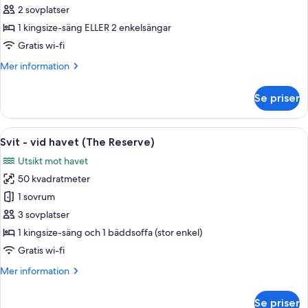
rum
2 sovplatser
-
1 kingsize-säng ELLER 2 enkelsängar
vid
Gratis wi-fi
havet
Mer
Mer information
information
om
Se priser
Premium-
rum
-
Öppna
Ett modernt hotellrum med en stor sän
9
vid
Svit - vid havet (The Reserve)
alla
havet
Utsikt mot havet
foton
50 kvadratmeter
för
Svit
1 sovrum
-
3 sovplatser
vid
1 kingsize-säng och 1 bäddsoffa (stor enkel)
havet
Gratis wi-fi
(The
Mer
Mer information
Reserve)
information
om
Se priser
Svit