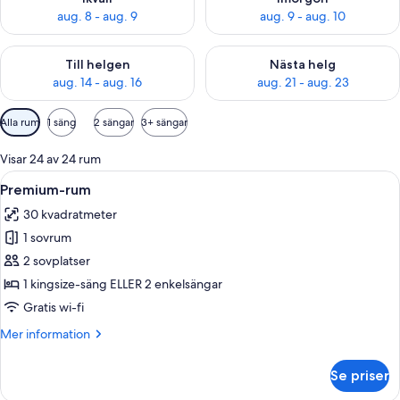
aug. 8 - aug. 9
aug. 9 - aug. 10
Kontrollera tillgängligheten för den här helgen aug. 14 - aug. 
Kontrollera tillgängligheten fö
Till helgen
Nästa helg
aug. 14 - aug. 16
aug. 21 - aug. 23
Tillgängliga
Alla rum
1 säng
2 sängar
3+ sängar
filter
för
Visar 24 av 24 rum
rum
Öppna
Ett modernt, väl upplyst rum med en sä
4
Premium-rum
alla
30 kvadratmeter
foton
1 sovrum
för
Premium-
2 sovplatser
rum
1 kingsize-säng ELLER 2 enkelsängar
Gratis wi-fi
Mer
Mer information
information
om
Se priser
Premium-
rum