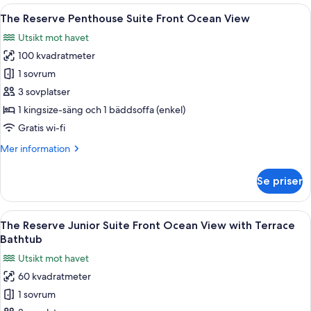
badkar
Öppna
Ett takförsett utomhusområde med ett 
15
-
The Reserve Penthouse Suite Front Ocean View
alla
vid
Utsikt mot havet
havet
foton
(The
100 kvadratmeter
för
Reserve
The
1 sovrum
Master)
Reserve
3 sovplatser
Penthouse
1 kingsize-säng och 1 bäddsoffa (enkel)
Suite
Gratis wi-fi
Front
Mer
Mer information
Ocean
information
View
om
Se priser
The
Reserve
Penthouse
Öppna
En balkong med ett bubbelbad, solstol
11
Suite
The Reserve Junior Suite Front Ocean View with Terrace
alla
Front
Bathtub
Ocean
foton
Utsikt mot havet
View
för
60 kvadratmeter
The
1 sovrum
Reserve