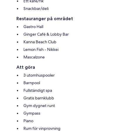
Ett kafé/fik
Snackbar/deli
Restauranger på området
Gastro Hall
Ginger Café & Lobby Bar
Kanna Beach Club
Lemon Fish - Nikkei
Mascalzone
Att göra
3 utomhuspooler
Barnpool
Fullständigt spa
Gratis barnklubb
Gym dygnet runt
Gympass
Piano
Rum för vinprovning