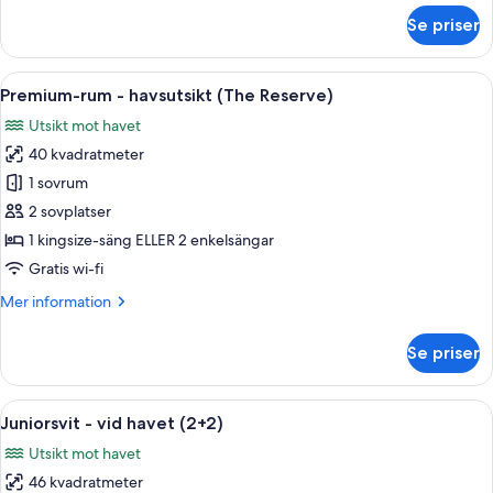
om
Se priser
Juniorsvit
-
vid
Öppna
Ett modernt hotellrum med en stor säng
10
havet
Premium-rum - havsutsikt (The Reserve)
alla
Utsikt mot havet
foton
40 kvadratmeter
för
Premium-
1 sovrum
rum
2 sovplatser
-
1 kingsize-säng ELLER 2 enkelsängar
havsutsikt
Gratis wi-fi
(The
Mer
Mer information
Reserve)
information
om
Se priser
Premium-
rum
-
Öppna
Ett modernt sovrum med en stor säng,
5
havsutsikt
Juniorsvit - vid havet (2+2)
alla
(The
Utsikt mot havet
Reserve)
foton
46 kvadratmeter
för