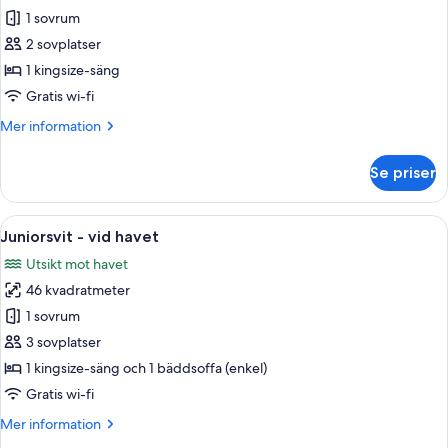
rum
Premium-
1 sovrum
(4+2)
rum
2 sovplatser
-
1 kingsize-säng
havsutsikt
Gratis wi-fi
(The
Mer
Mer information
Reserve
information
with
om
Se priser
Solarium)
Premium-
rum
-
Öppna
Ett modernt sovrum med en stor säng,
5
havsutsikt
Juniorsvit - vid havet
alla
(The
Utsikt mot havet
Reserve
foton
with
46 kvadratmeter
för
Solarium)
Juniorsvit
1 sovrum
-
3 sovplatser
vid
1 kingsize-säng och 1 bäddsoffa (enkel)
havet
Gratis wi-fi
Mer
Mer information
information