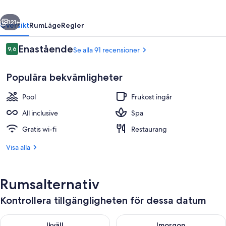
Inclusive
regående
Nästa
121+
Översikt
Rum
Läge
Regler
Recensioner
Enastående
9,6
Se alla 91 recensioner
9,6 av 10,
Populära bekvämligheter
Pool
Frukost ingår
All inclusive
Spa
Gratis wi-fi
Restaurang
3 utomhuspooler, parasoller och solsto
Visa alla
Rumsalternativ
Kontrollera tillgängligheten för dessa datum
Kontrollera tillgängligheten för ikväll aug. 8 - aug. 9
Kontrollera tillgängligheten f
Ikväll
Imorgon