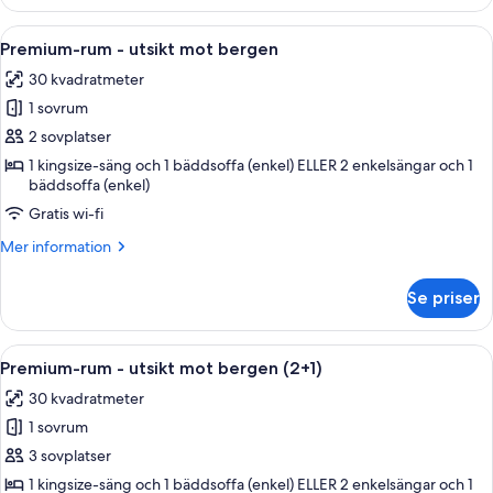
rum
-
Öppna
Ett modernt hotellrum med en stor sän
5
vid
Premium-rum - utsikt mot bergen
alla
havet
30 kvadratmeter
(2+1)
foton
1 sovrum
för
Premium-
2 sovplatser
rum
1 kingsize-säng och 1 bäddsoffa (enkel) ELLER 2 enkelsängar och 1
bäddsoffa (enkel)
-
utsikt
Gratis wi-fi
mot
Mer
Mer information
bergen
information
om
Se priser
Premium-
rum
-
Öppna
Ett modernt hotellrum med en stor sän
5
utsikt
Premium-rum - utsikt mot bergen (2+1)
alla
mot
30 kvadratmeter
bergen
foton
1 sovrum
för
Premium-
3 sovplatser
rum
1 kingsize-säng och 1 bäddsoffa (enkel) ELLER 2 enkelsängar och 1