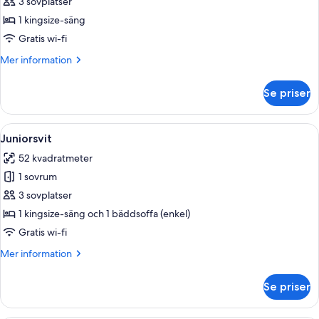
Junior
3 sovplatser
Suite
1 kingsize-säng
Front
Gratis wi-fi
Ocean
Mer
Mer information
View
information
with
om
Se priser
The
Terrace
Reserve
Bathtub
Junior
Öppna
Ett modernt hotellrum med en stor säng
4
Suite
Juniorsvit
alla
Front
52 kvadratmeter
Ocean
foton
View
1 sovrum
för
with
Juniorsvit
3 sovplatser
Terrace
Bathtub
1 kingsize-säng och 1 bäddsoffa (enkel)
Gratis wi-fi
Mer
Mer information
information
om
Se priser
Juniorsvit