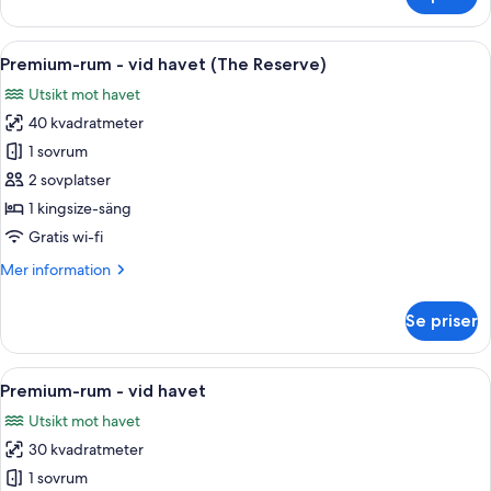
Juniorsvit
(Solarium
2+2)
Öppna
En balkong med ett bord och två stola
9
Premium-rum - vid havet (The Reserve)
alla
Utsikt mot havet
foton
40 kvadratmeter
för
Premium-
1 sovrum
rum
2 sovplatser
-
1 kingsize-säng
vid
Gratis wi-fi
havet
Mer
Mer information
(The
information
Reserve)
om
Se priser
Premium-
rum
-
Öppna
Ett hotellrum med en stor säng, ett l
8
vid
Premium-rum - vid havet
alla
havet
Utsikt mot havet
(The
foton
Reserve)
30 kvadratmeter
för
Premium-
1 sovrum