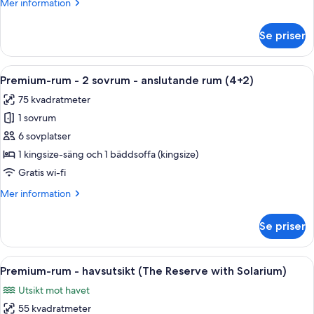
Mer
Mer information
sovrum
information
-
om
Se priser
Premium-
anslutande
rum
rum
-
Öppna
Ett modernt hotellrum med en soffa, 
5
2
Premium-rum - 2 sovrum - anslutande rum (4+2)
alla
sovrum
75 kvadratmeter
-
foton
anslutande
1 sovrum
för
rum
Premium-
6 sovplatser
rum
1 kingsize-säng och 1 bäddsoffa (kingsize)
-
Gratis wi-fi
2
Mer
Mer information
sovrum
information
-
om
Se priser
Premium-
anslutande
rum
rum
-
Öppna
Ett modernt vardagsrum med en stor skj
(4+2)
9
2
Premium-rum - havsutsikt (The Reserve with Solarium)
alla
sovrum
Utsikt mot havet
-
foton
anslutande
55 kvadratmeter
för