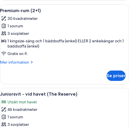
Öppna
Ett modernt, väl upplyst rum med en sä
4
Premium-rum (2+1)
alla
30 kvadratmeter
foton
1 sovrum
för
Premium-
3 sovplatser
rum
1 kingsize-säng och 1 bäddsoffa (enkel) ELLER 2 enkelsängar och 1
bäddsoffa (enkel)
(2+1)
Gratis wi-fi
Mer
Mer information
information
om
Se priser
Premium-
rum
(2+1)
Öppna
Ett rymligt sovrum med en stor säng, 
10
Juniorsvit - vid havet (The Reserve)
alla
Utsikt mot havet
foton
46 kvadratmeter
för
Juniorsvit
1 sovrum
-
3 sovplatser