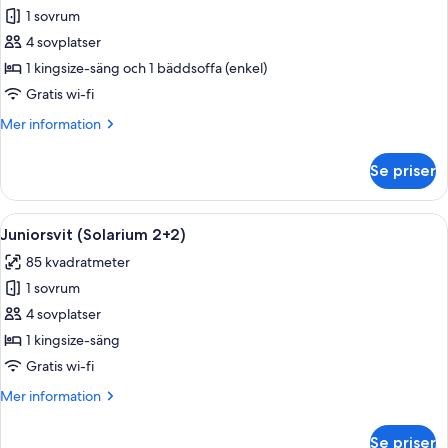
Juniorsvit
1 sovrum
-
4 sovplatser
vid
1 kingsize-säng och 1 bäddsoffa (enkel)
havet
Gratis wi-fi
(2+2)
Mer
Mer information
information
om
Se priser
Juniorsvit
-
vid
Öppna
En takterrass med en sittgrupp, ett bo
4
havet
Juniorsvit (Solarium 2+2)
alla
(2+2)
85 kvadratmeter
foton
1 sovrum
för
Juniorsvit
4 sovplatser
(Solarium
1 kingsize-säng
2+2)
Gratis wi-fi
Mer
Mer information
information
om
Se priser