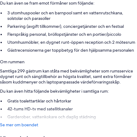
Du kan även se fram emot förmåner som följande:
3 utomhuspooler och en barnpool samt en vattenrutschkana,
solstolar och parasoller
Parkering (avgift tillkommer), conciergetjänster och en festsal
Flerspråkig personal, bröllopstjänster och en portier/piccolo
Utomhusmöbler, en dygnet runt-öppen reception och 2 mötesrum
Gästrecensionerna ger toppbetyg för den hjälpsamma personalen
Om rummen
Samtliga 299 gästrum kan ståta med bekvämligheter som rumsservice
dygnet runt och sängtillbehör av högsta kvalitet, samt extra förmåner
såsom kuddmenyer och laptopanpassade värdeförvaringsskåp.
Du kan även hitta följande bekvämligheter i samtliga rum:
Gratis toalettartiklar och hårtorkar
42-tums HD-tv med satellitkanaler
Garderober, vattenkokare och daglig städning
Se mer om boendet