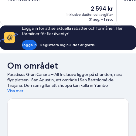
10,
10,
Priset
2 594 kr
Underbart,
Underbart
är
inklusive skatter och avgifter
1 001 recensioner
392 recen
2 594 kr
31 aug. – 1 sep.
Logga in för att se aktuella rabatter och förmåner. Fler
förmåner för fler äventyr!
Logga in
Registrera dig nu, det är gratis
Om området
Paradisus Gran Canaria – All Inclusive ligger på stranden, nära
flygplatsen i San Agustin, ett område i San Bartolomé de
Tirajana. Den som gillar att shoppa kan kolla in Yumbo
Köpcentrum, och alla kan uppskatta den vackra naturen kring
Visa mer
Dynerna i Maspalomas och Anfi Beach. Sioux City Park och
Centro Cultural San Fernando de Maspalomas är också värda ett
besök. Upplev vattenäventyr som sportdykning och snorkling i
närheten, eller prova på andra friluftsaktiviteter som ekoturer
och cykelturer.
Gå till vår reseguide för San Bartolomé de
Tirajana
Se fler resorter i San Bartolomé de Tirajana