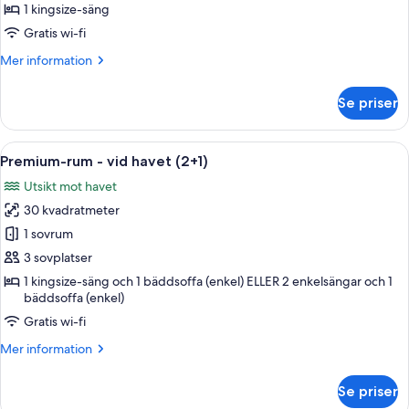
vid
1 kingsize-säng
havet
Gratis wi-fi
(The
Mer
Mer information
Reserve)
information
om
Se priser
Juniorsvit
-
vid
Öppna
Ett hotellrum med en stor säng, ett l
8
havet
Premium-rum - vid havet (2+1)
alla
(The
Utsikt mot havet
Reserve)
foton
30 kvadratmeter
för
Premium-
1 sovrum
rum
3 sovplatser
-
1 kingsize-säng och 1 bäddsoffa (enkel) ELLER 2 enkelsängar och 1
vid
bäddsoffa (enkel)
havet
Gratis wi-fi
(2+1)
Mer
Mer information
information
om
Se priser
Premium-