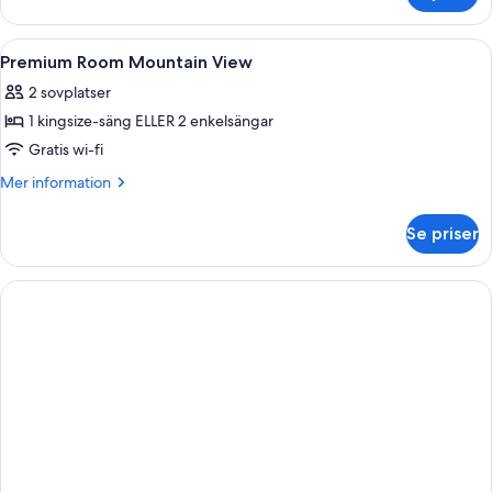
-
vid
Öppna
Sängtillbehör av högsta kvalitet, dun
3
havet
Premium Room Mountain View
alla
(The
2 sovplatser
Reserve)
foton
1 kingsize-säng ELLER 2 enkelsängar
för
Premium
Gratis wi-fi
Room
Mer
Mer information
Mountain
information
om
View
Se priser
Premium
Room
Mountain
View