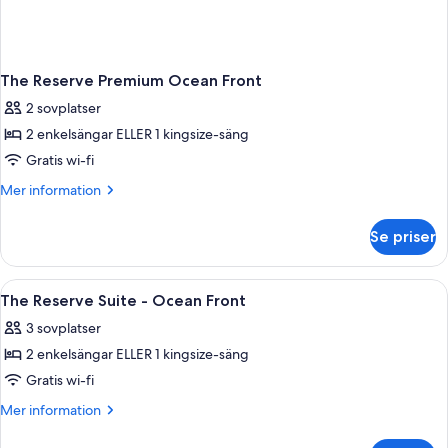
The Reserve Premium Ocean Front
2 sovplatser
2 enkelsängar ELLER 1 kingsize-säng
Gratis wi-fi
Mer
Mer information
information
om
Se priser
The
Reserve
Premium
Öppna
Sängtillbehör av högsta kvalitet, dun
3
Ocean
The Reserve Suite - Ocean Front
alla
Front
3 sovplatser
foton
2 enkelsängar ELLER 1 kingsize-säng
för
The
Gratis wi-fi
Reserve
Mer
Mer information
Suite
information
om