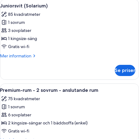
Öppna
En takterrass med en sittgrupp, ett bo
4
Juniorsvit (Solarium)
alla
85 kvadratmeter
foton
1 sovrum
för
Juniorsvit
3 sovplatser
(Solarium)
1 kingsize-säng
Gratis wi-fi
Mer
Mer information
information
om
Se priser
Juniorsvit
(Solarium)
Öppna
Ett modernt hotellrum med en soffa, 
5
Premium-rum - 2 sovrum - anslutande rum
alla
75 kvadratmeter
foton
1 sovrum
för
Premium-
6 sovplatser
rum
2 kingsize-sängar och 1 bäddsoffa (enkel)
-
Gratis wi-fi
2