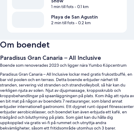
Show
1 min till fots
- 0.1 km
Playa de San Agustín
2 min till fots
- 0.2 km
Om boendet
Paradisus Gran Canaria – All Inclusive
Boende som renoverades 2023 och ligger nära Yumbo Köpcentrum
Paradisus Gran Canaria – All Inclusive lockar med gratis frukostbuffé, en
bar vid poolen och en terrass. Detta boende erbjuder närhet till
stranden, servering vid stranden och strandvolleyboll, så här kan du
verkligen njuta av solen. Njut av djupmassage, kroppsskrubb och
kroppsbehandlingar på spaanläggningen på plats. Kom ihåg att njuta av
en bit mat på någon av boendets 7 restauranger, som bland annat
erbjuder internationell gastronomi. Ett dygnet runt-öppet fitnesscenter
erbjuder aerobicsklasser, och boendet kan även erbjuda ett kafé, en
trädgård och biluthyrning på plats. Som gäst kan du hålla dig
uppkopplad via gratis wi-fi på rummet och utnyttja andra
bekvämligheter, såsom ett fritidsområde utomhus och 3 barer.