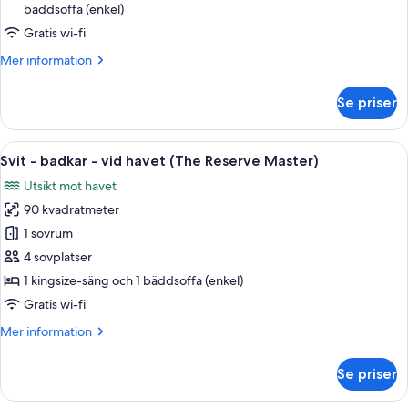
bäddsoffa (enkel)
-
utsikt
Gratis wi-fi
mot
Mer
Mer information
bergen
information
om
(2+1)
Se priser
Premium-
rum
-
Öppna
Ett modernt sovrum med en stor säng,
11
utsikt
Svit - badkar - vid havet (The Reserve Master)
alla
mot
Utsikt mot havet
bergen
foton
(2+1)
90 kvadratmeter
för
Svit
1 sovrum
-
4 sovplatser
badkar
1 kingsize-säng och 1 bäddsoffa (enkel)
-
Gratis wi-fi
vid
Mer
Mer information
havet
information
(The
om
Se priser
Reserve
Svit
-
Master)