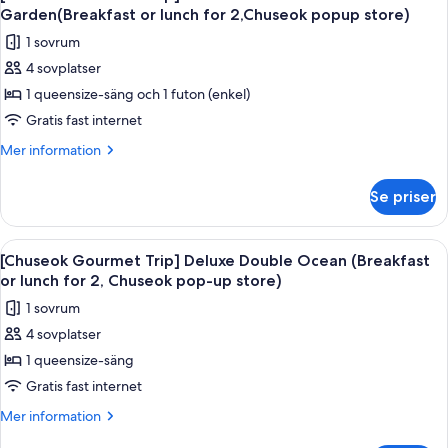
alla
Double
for
Garden(Breakfast or lunch for 2,Chuseok popup store)
Mountain
foton
2,
1 sovrum
(Breakfast
för
Chuseok
or
4 sovplatser
[Chuseok
lunch
pop-
1 queensize-säng och 1 futon (enkel)
Gourmet
for
up
2,
Trip]
Gratis fast internet
store)
Chuseok
Standard
Mer
Mer information
pop-
Terrace
information
up
om
Double
store)
Se priser
[Chuseok
Garden(Breakfast
Gourmet
or
Trip]
Öppna
En balkong med möbler i rotting, med 
5
lunch
Standard
[Chuseok Gourmet Trip] Deluxe Double Ocean (Breakfast
alla
Terrace
for
or lunch for 2, Chuseok pop-up store)
Double
foton
2,Chuseok
1 sovrum
Garden(Breakfast
för
popup
or
4 sovplatser
[Chuseok
lunch
store)
1 queensize-säng
Gourmet
for
2,Chuseok
Trip]
Gratis fast internet
popup
Deluxe
Mer
Mer information
store)
Double
information