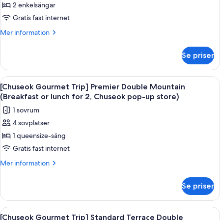
pop-
2 enkelsängar
Gourmet
for
up
2,
Trip]
Gratis fast internet
store)
Chuseok
Standard
Mer
Mer information
pop-
Twin
information
up
om
Mountain
store)
Se priser
[Chuseok
(Breakfast
Gourmet
or
Trip]
Öppna
Ett hotellrum med en stor säng, ett skri
5
lunch
Standard
[Chuseok Gourmet Trip] Premier Double Mountain
alla
Twin
for
(Breakfast or lunch for 2, Chuseok pop-up store)
Mountain
foton
2,
1 sovrum
(Breakfast
för
Chuseok
or
4 sovplatser
[Chuseok
lunch
pop-
1 queensize-säng
Gourmet
for
up
2,
Trip]
Gratis fast internet
store)
Chuseok
Premier
Mer
Mer information
pop-
Double
information
up
om
Mountain
store)
Se priser
[Chuseok
(Breakfast
Gourmet
or
Trip]
Öppna
Ett hotellrum med en stor säng, en TV, 
3
lunch
Premier
[Chuseok Gourmet Trip] Standard Terrace Double