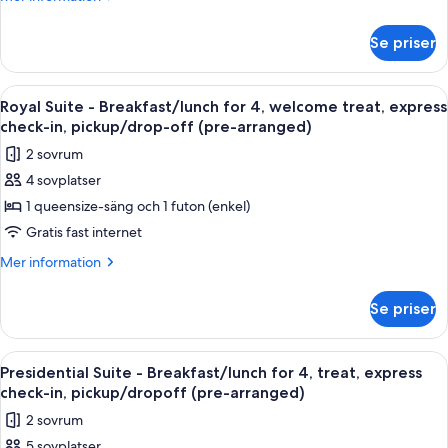
2N)
Poolside
information
Lunch
om
Bar]
(Min
Se priser
[A
2N)
Premier
Taste
Double
of
Öppna
Royal Suite - Breakfast/lunch for 4, 
1
Mountain
the
Royal Suite - Breakfast/lunch for 4, welcome treat, express
alla
Poolside
+Jjamppong
check-in, pickup/drop-off (pre-arranged)
Bar]
foton
&
2 sovrum
Premier
för
2
Double
4 sovplatser
Royal
Mountain
Draft
1 queensize-säng och 1 futon (enkel)
Suite
+Jjamppong
Beers
&
-
Gratis fast internet
+BFor
2
Breakfast/lunch
Mer
Mer information
Lunch(Min
Draft
for
information
Beers
2N)
om
4,
+BFor
Se priser
Royal
Lunch(Min
welcome
Suite
2N)
treat,
-
Öppna
Presidential Suite - Breakfast/lunch f
4
express
Breakfast/lunch
Presidential Suite - Breakfast/lunch for 4, treat, express
alla
for
check-
check-in, pickup/dropoff (pre-arranged)
4,
foton
in,
2 sovrum
welcome
för
pickup/drop-
treat,
5 sovplatser