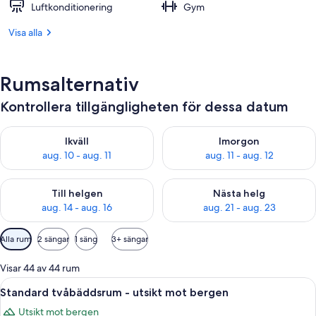
Luftkonditionering
Gym
Visa alla
Rumsalternativ
Kontrollera tillgängligheten för dessa datum
Kontrollera tillgängligheten för ikväll aug. 10 - aug. 11
Kontrollera tillgängligheten fö
Ikväll
Imorgon
aug. 10 - aug. 11
aug. 11 - aug. 12
Kontrollera tillgängligheten för den här helgen aug. 14 - aug. 
Kontrollera tillgängligheten fö
Till helgen
Nästa helg
aug. 14 - aug. 16
aug. 21 - aug. 23
Tillgängliga
Alla rum
2 sängar
1 säng
3+ sängar
filter
för
Visar 44 av 44 rum
rum
Öppna
Ett hotellrum med två sängar, en balko
5
Standard tvåbäddsrum - utsikt mot bergen
alla
Utsikt mot bergen