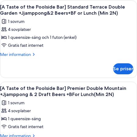
Ocean+Jjamppong&2
of
(Min
Öppna
En skål med fisk- och skaldjurssoppa oc
4
the
2N)
Draft
[A Taste of the Poolside Bar] Standard Terrace Double
alla
Poolside
Garden +Jjamppong&2 Beers+BF or Lunch (Min 2N)
Beers+Breakfast
Bar]
foton
or
1 sovrum
Deluxe
för
Lunch(Min
Double
4 sovplatser
[A
Ocean+Jjamppong&2
2N)
1 queensize-säng och 1 futon (enkel)
Taste
Draft
Beers+Breakfast
of
Gratis fast internet
or
the
Mer
Mer information
Lunch(Min
Poolside
information
2N)
om
Bar]
Se priser
[A
Standard
Taste
Terrace
of
Öppna
En skål med fisk- och skaldjurssoppa oc
5
Double
the
[A Taste of the Poolside Bar] Premier Double Mountain
alla
Poolside
Garden
+Jjamppong & 2 Draft Beers +BFor Lunch(Min 2N)
Bar]
foton
+Jjamppong&2
1 sovrum
Standard
för
Beers+BF
Terrace
4 sovplatser
[A
Double
or
1 queensize-säng
Taste
Garden
Lunch
+Jjamppong&2
of
Gratis fast internet
(Min
Beers+BF
the
Mer
Mer information
or