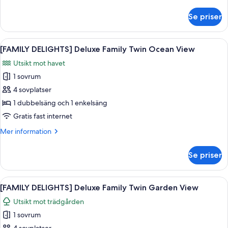
information
Mountain
om
Se priser
[FAMILY
View
DELIGHTS]
Deluxe
Öppna
Ett hotellrum med två sängar, en TV, 
6
Family
[FAMILY DELIGHTS] Deluxe Family Twin Ocean View
alla
Twin
Utsikt mot havet
Mountain
foton
View
1 sovrum
för
[FAMILY
4 sovplatser
DELIGHTS]
1 dubbelsäng och 1 enkelsäng
Deluxe
Gratis fast internet
Family
Mer
Mer information
Twin
information
Ocean
om
Se priser
[FAMILY
View
DELIGHTS]
Deluxe
Öppna
Ett hotellrum med två sängar, en TV, 
6
Family
[FAMILY DELIGHTS] Deluxe Family Twin Garden View
alla
Twin
Utsikt mot trädgården
Ocean
foton
View
1 sovrum
för