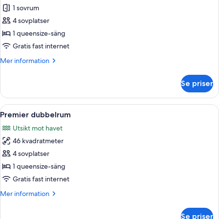
Standard
1 sovrum
dubbelrum
4 sovplatser
-
1 queensize-säng
utsikt
Gratis fast internet
mot
Mer
Mer information
trädgården
information
om
Se priser
Standard
dubbelrum
-
Öppna
Ett hotellrum med en stor säng, ett skr
4
utsikt
Premier dubbelrum
alla
mot
Utsikt mot havet
trädgården
foton
46 kvadratmeter
för
Premier
4 sovplatser
dubbelrum
1 queensize-säng
Gratis fast internet
Mer
Mer information
information
om
Se priser