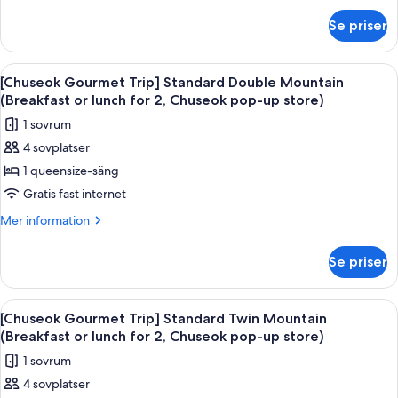
om
Dinner
Se priser
Superior
for
Suite
2
Mountain
Öppna
Ett sovrum med en stor säng, ett skri
6
(once/stay),
[Hinode
[Chuseok Gourmet Trip] Standard Double Mountain
alla
Teppan
Haenyeo
(Breakfast or lunch for 2, Chuseok pop-up store)
Dinner
foton
Bear
1 sovrum
for
för
(1/stay)]
2
4 sovplatser
[Chuseok
(once/stay),
1 queensize-säng
Gourmet
Haenyeo
Bear
Trip]
Gratis fast internet
(1/stay)]
Standard
Mer
Mer information
Double
information
om
Mountain
Se priser
[Chuseok
(Breakfast
Gourmet
or
Trip]
Öppna
Ett hotellrum med två sängar, en balko
5
lunch
Standard
[Chuseok Gourmet Trip] Standard Twin Mountain
alla
Double
for
(Breakfast or lunch for 2, Chuseok pop-up store)
Mountain
foton
2,
1 sovrum
(Breakfast
för
Chuseok
or
4 sovplatser
[Chuseok
lunch