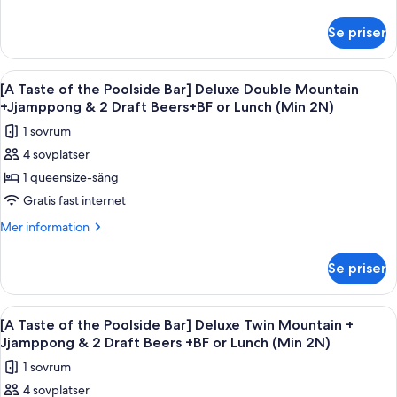
Poolside
information
(Min
om
Bar]
2N)
Se priser
[A
Standard
Taste
Twin
of
Öppna
En skål med fisk- och skaldjurssoppa oc
5
Mountain
the
[A Taste of the Poolside Bar] Deluxe Double Mountain
alla
Poolside
+Jjamppong
+Jjamppong & 2 Draft Beers+BF or Lunch (Min 2N)
Bar]
foton
&
1 sovrum
Standard
för
2
Twin
4 sovplatser
[A
Mountain
Draft
1 queensize-säng
Taste
+Jjamppong
Beers+BF
&
of
Gratis fast internet
or
2
the
Mer
Mer information
Lunch
Draft
Poolside
information
Beers+BF
(Min
om
Bar]
or
Se priser
2N)
[A
Lunch
Deluxe
Taste
(Min
Double
of
2N)
Öppna
En skål med fisk- och skaldjurssoppa oc
5
Mountain
the
[A Taste of the Poolside Bar] Deluxe Twin Mountain +
alla
Poolside
+Jjamppong
Jjamppong & 2 Draft Beers +BF or Lunch (Min 2N)
Bar]
foton
&
1 sovrum
Deluxe
för
2
Double
4 sovplatser
[A