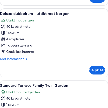
dubbelrum
-
Öppna
Ett sovrum med en stor säng, ett skri
5
utsikt
Deluxe dubbelrum - utsikt mot bergen
alla
mot
Utsikt mot bergen
bergen
foton
40 kvadratmeter
för
Deluxe
1 sovrum
dubbelrum
4 sovplatser
-
1 queensize-säng
utsikt
Gratis fast internet
mot
Mer
Mer information
bergen
information
om
Se priser
Deluxe
dubbelrum
-
Öppna
Ett hotellrum med två sängar, en TV, 
4
utsikt
Standard Terrace Family Twin Garden
alla
mot
Utsikt mot trädgården
bergen
foton
40 kvadratmeter
för
Standard
1 sovrum