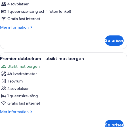
dubbelrum
4 sovplatser
-
1 queensize-säng och 1 futon (enkel)
terrass
Gratis fast internet
-
Mer
Mer information
utsikt
information
mot
om
Se priser
trädgården
Standard
dubbelrum
-
Öppna
Ett hotellrum med en stor säng, ett skri
5
terrass
Premier dubbelrum - utsikt mot bergen
alla
-
Utsikt mot bergen
utsikt
foton
mot
46 kvadratmeter
för
trädgården
Premier
1 sovrum
dubbelrum
4 sovplatser
-
1 queensize-säng
utsikt
Gratis fast internet
mot
Mer
Mer information
bergen
information
om
Se priser
Premier