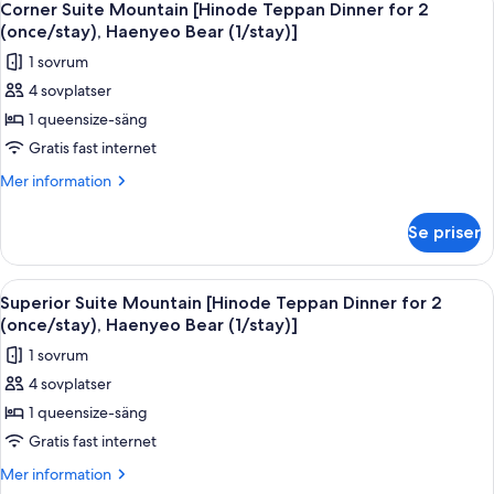
3
(once/stay),
[Hinode
Corner Suite Mountain [Hinode Teppan Dinner for 2
alla
Teppan
Haenyeo
(once/stay), Haenyeo Bear (1/stay)]
Dinner
foton
Bear
1 sovrum
for
för
(1/stay)]
2
4 sovplatser
Corner
(once/stay),
1 queensize-säng
Suite
Haenyeo
Bear
Mountain
Gratis fast internet
(1/stay)]
[Hinode
Mer
Mer information
Teppan
information
om
Dinner
Se priser
Corner
for
Suite
2
Mountain
Öppna
Ett rymligt vardagsrum med en soffa, e
5
(once/stay),
[Hinode
Superior Suite Mountain [Hinode Teppan Dinner for 2
alla
Teppan
Haenyeo
(once/stay), Haenyeo Bear (1/stay)]
Dinner
foton
Bear
1 sovrum
for
för
(1/stay)]
2
4 sovplatser
Superior
(once/stay),
1 queensize-säng
Suite
Haenyeo
Bear
Mountain
Gratis fast internet
(1/stay)]
[Hinode
Mer
Mer information
Teppan
information