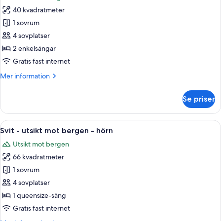
foton
40 kvadratmeter
för
Standard
1 sovrum
tvåbäddsrum
4 sovplatser
-
2 enkelsängar
utsikt
Gratis fast internet
mot
Mer
Mer information
bergen
information
om
Se priser
Standard
tvåbäddsrum
-
Öppna
Ett sovrum med en himmelssäng, ett na
5
utsikt
Svit - utsikt mot bergen - hörn
alla
mot
Utsikt mot bergen
bergen
foton
66 kvadratmeter
för
Svit
1 sovrum
-
4 sovplatser
utsikt
1 queensize-säng
mot
Gratis fast internet
bergen