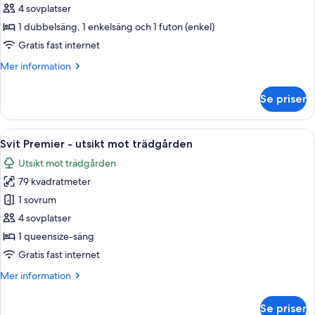
Terrace
4 sovplatser
Family
1 dubbelsäng, 1 enkelsäng och 1 futon (enkel)
Twin
Gratis fast internet
Garden
Mer
Mer information
information
om
Se priser
Standard
Terrace
Family
Öppna
En snyggt bäddad säng med en rutig s
5
Twin
Svit Premier - utsikt mot trädgården
alla
Garden
Utsikt mot trädgården
foton
79 kvadratmeter
för
Svit
1 sovrum
Premier
4 sovplatser
-
1 queensize-säng
utsikt
Gratis fast internet
mot
Mer
Mer information
trädgården
information
om
Se priser
Svit