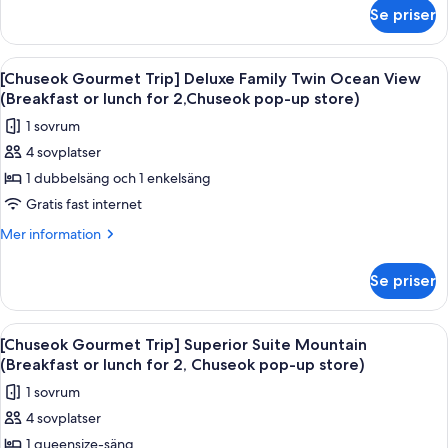
om
Ocean
Se priser
[Chuseok
(Breakfast
Gourmet
or
Trip]
Öppna
Ett hotellrum med två sängar, en TV, 
6
lunch
Deluxe
[Chuseok Gourmet Trip] Deluxe Family Twin Ocean View
alla
Double
for
(Breakfast or lunch for 2,Chuseok pop-up store)
Ocean
foton
2,
1 sovrum
(Breakfast
för
Chuseok
or
4 sovplatser
[Chuseok
lunch
pop-
1 dubbelsäng och 1 enkelsäng
Gourmet
for
up
2,
Trip]
Gratis fast internet
store)
Chuseok
Deluxe
Mer
Mer information
pop-
Family
information
up
om
Twin
store)
Se priser
[Chuseok
Ocean
Gourmet
View
Trip]
Öppna
Ett hotellrum med en stor säng, en TV
5
(Breakfast
Deluxe
[Chuseok Gourmet Trip] Superior Suite Mountain
alla
Family
or
(Breakfast or lunch for 2, Chuseok pop-up store)
Twin
foton
lunch
1 sovrum
Ocean
för
for
View
4 sovplatser
[Chuseok
(Breakfast
2,Chuseok
1 queensize-säng