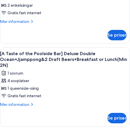
Mountain
Draft
2 enkelsängar
Taste
+Jjamppong
Beers+BF
&
of
Gratis fast internet
or
2
the
Mer
Mer information
Lunch
Draft
Poolside
information
Beers+BF
(Min
om
Bar]
or
Se priser
2N)
[A
Lunch
Deluxe
Taste
(Min
Twin
of
2N)
Öppna
En skål med fisk- och skaldjurssoppa oc
5
Mountain
the
[A Taste of the Poolside Bar] Deluxe Double
alla
Poolside
+
Ocean+Jjamppong&2 Draft Beers+Breakfast or Lunch(Min
Bar]
foton
2N)
Jjamppong
Deluxe
för
&
1 sovrum
Twin
[A
Mountain
2
4 sovplatser
Taste
+
Draft
1 queensize-säng
Jjamppong
of
Beers
&
Gratis fast internet
the
+BF
2
Poolside
Mer
Mer information
Draft
or
information
Bar]
Beers
Lunch
om
+BF
Deluxe
Se priser
(Min
[A
or
Double
Taste
Lunch
2N)