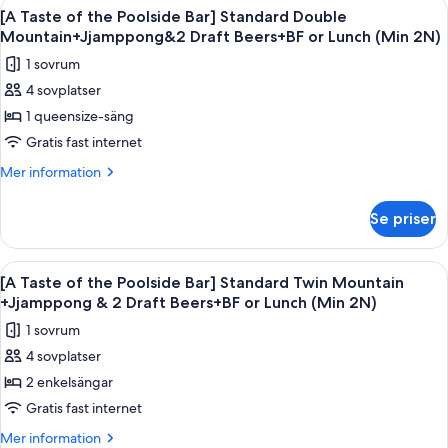
Öppna
En skål med fisk- och skaldjurssoppa oc
5
Terrace
[A Taste of the Poolside Bar] Standard Double
alla
Family
Mountain+Jjamppong&2 Draft Beers+BF or Lunch (Min 2N)
Twin
foton
1 sovrum
Garden
för
4 sovplatser
[A
1 queensize-säng
Taste
of
Gratis fast internet
the
Mer
Mer information
Poolside
information
om
Bar]
Se priser
[A
Standard
Taste
Double
of
Öppna
En skål med fisk- och skaldjurssoppa oc
5
Mountain+Jjamppong&2
the
[A Taste of the Poolside Bar] Standard Twin Mountain
alla
Poolside
Draft
+Jjamppong & 2 Draft Beers+BF or Lunch (Min 2N)
Bar]
foton
Beers+BF
1 sovrum
Standard
för
or
Double
4 sovplatser
[A
Mountain+Jjamppong&2
Lunch
2 enkelsängar
Taste
Draft
(Min
Beers+BF
of
Gratis fast internet
2N)
or
the
Mer
Mer information
Lunch