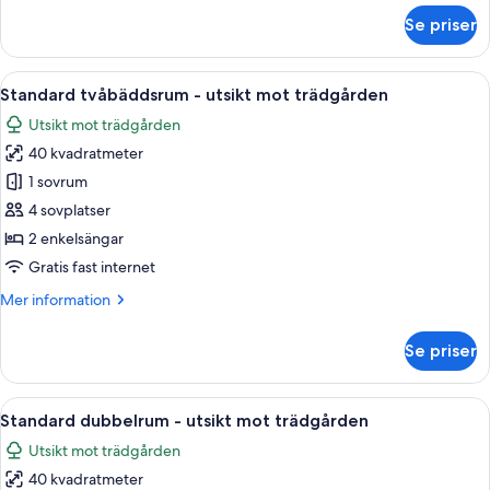
bergen
om
Se priser
(Deluxe)
Tvåbäddsrum
för
familj
Öppna
Ett hotellrum med två sängar, en balko
5
-
Standard tvåbäddsrum - utsikt mot trädgården
alla
utsikt
Utsikt mot trädgården
mot
foton
bergen
40 kvadratmeter
för
(Deluxe)
Standard
1 sovrum
tvåbäddsrum
4 sovplatser
-
2 enkelsängar
utsikt
Gratis fast internet
mot
Mer
Mer information
trädgården
information
om
Se priser
Standard
tvåbäddsrum
-
Öppna
Ett sovrum med en stor säng, ett skri
6
utsikt
Standard dubbelrum - utsikt mot trädgården
alla
mot
Utsikt mot trädgården
trädgården
foton
40 kvadratmeter
för