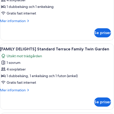
[FAMILY
4 sovplatser
DELIGHTS]
1 dubbelsäng och 1 enkelsäng
Deluxe
Gratis fast internet
Family
Mer
Mer information
Twin
information
Garden
om
Se priser
[FAMILY
View
DELIGHTS]
Deluxe
Öppna
Ett hotellrum med två sängar, en TV, 
5
Family
[FAMILY DELIGHTS] Standard Terrace Family Twin Garden
alla
Twin
Utsikt mot trädgården
Garden
foton
View
1 sovrum
för
[FAMILY
4 sovplatser
DELIGHTS]
1 dubbelsäng, 1 enkelsäng och 1 futon (enkel)
Standard
Gratis fast internet
Terrace
Mer
Mer information
Family
information
Twin
om
Se priser
[FAMILY
Garden
DELIGHTS]
Standard