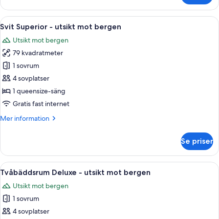
Premier
-
Öppna
Ett hotellrum med en stor säng, en TV
5
utsikt
Svit Superior - utsikt mot bergen
alla
mot
Utsikt mot bergen
trädgården
foton
79 kvadratmeter
för
Svit
1 sovrum
Superior
4 sovplatser
-
1 queensize-säng
utsikt
Gratis fast internet
mot
Mer
Mer information
bergen
information
om
Se priser
Svit
Superior
-
Öppna
Ett hotellrum med två sängar, en balko
5
utsikt
Tvåbäddsrum Deluxe - utsikt mot bergen
alla
mot
Utsikt mot bergen
bergen
foton
1 sovrum
för
Tvåbäddsrum
4 sovplatser