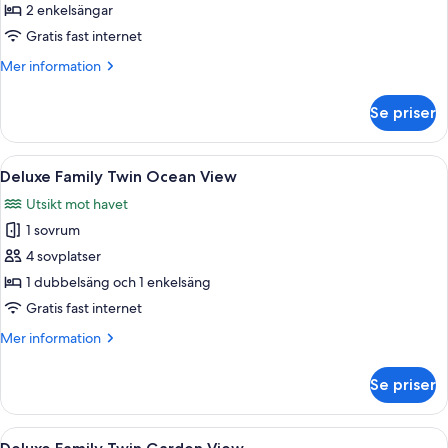
Deluxe
2 enkelsängar
-
Gratis fast internet
utsikt
Mer
Mer information
mot
information
bergen
om
Se priser
Tvåbäddsrum
Deluxe
-
Öppna
Ett hotellrum med två sängar, en TV, 
6
utsikt
Deluxe Family Twin Ocean View
alla
mot
Utsikt mot havet
bergen
foton
1 sovrum
för
Deluxe
4 sovplatser
Family
1 dubbelsäng och 1 enkelsäng
Twin
Gratis fast internet
Ocean
Mer
Mer information
View
information
om
Se priser
Deluxe
Family
Twin
Öppna
Ett hotellrum med två sängar, en TV, 
6
Ocean