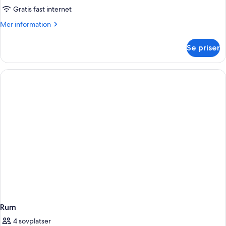
Gratis fast internet
Mer
Mer information
information
om
Se priser
Rum
Rum
4 sovplatser