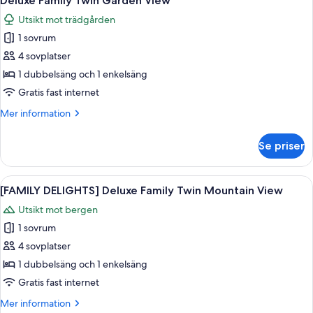
Deluxe Family Twin Garden View
alla
View
Utsikt mot trädgården
foton
1 sovrum
för
Deluxe
4 sovplatser
Family
1 dubbelsäng och 1 enkelsäng
Twin
Gratis fast internet
Garden
Mer
Mer information
View
information
om
Se priser
Deluxe
Family
Twin
Öppna
Ett hotellrum med två sängar, en TV, 
6
Garden
[FAMILY DELIGHTS] Deluxe Family Twin Mountain View
alla
View
Utsikt mot bergen
foton
1 sovrum
för
[FAMILY
4 sovplatser
DELIGHTS]
1 dubbelsäng och 1 enkelsäng
Deluxe
Gratis fast internet
Family
Mer
Mer information
Twin