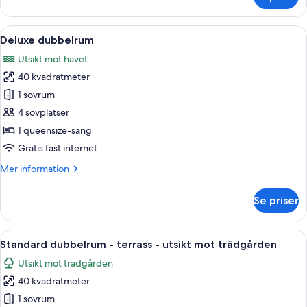
Premier
dubbelrum
Öppna
En balkong med möbler i rotting, med 
5
Deluxe dubbelrum
alla
Utsikt mot havet
foton
40 kvadratmeter
för
Deluxe
1 sovrum
dubbelrum
4 sovplatser
1 queensize-säng
Gratis fast internet
Mer
Mer information
information
om
Se priser
Deluxe
dubbelrum
Öppna
Ett hotellrum med en stor säng, en TV, 
3
Standard dubbelrum - terrass - utsikt mot trädgården
alla
Utsikt mot trädgården
foton
40 kvadratmeter
för
Standard
1 sovrum