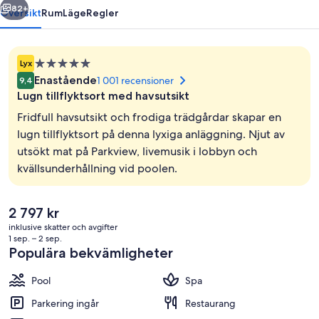
82+
Översikt
Rum
Läge
Regler
5.0-
Lyx
stjärnigt
Enastående
1 001 recensioner
9,4
boende
Lugn tillflyktsort med havsutsikt
Fridfull havsutsikt och frodiga trädgårdar skapar en
lugn tillflyktsort på denna lyxiga anläggning. Njut av
utsökt mat på Parkview, livemusik i lobbyn och
Exteriör
kvällsunderhållning vid poolen.
Det
2 797 kr
nuvarande
inklusive skatter och avgifter
priset
1 sep. – 2 sep.
är
Populära bekvämligheter
2 797 kr
Pool
Spa
Parkering ingår
Restaurang