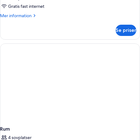
Gratis fast internet
Mer
Mer information
information
om
Se priser
Rum
Rum
4 sovplatser