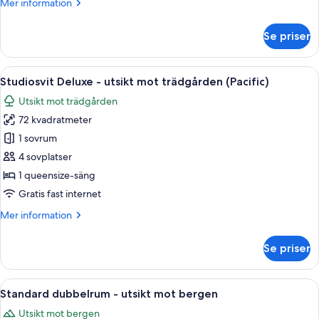
Mer
Mer information
-
information
hörn
om
Se priser
Svit
-
utsikt
Öppna
Ett hotellrum med en säng, två vita sof
3
mot
Studiosvit Deluxe - utsikt mot trädgården (Pacific)
alla
bergen
Utsikt mot trädgården
-
foton
hörn
72 kvadratmeter
för
Studiosvit
1 sovrum
Deluxe
4 sovplatser
-
1 queensize-säng
utsikt
Gratis fast internet
mot
Mer
Mer information
trädgården
information
(Pacific)
om
Se priser
Studiosvit
Deluxe
-
Öppna
Ett sovrum med en stor säng, ett skri
6
utsikt
Standard dubbelrum - utsikt mot bergen
alla
mot
Utsikt mot bergen
trädgården
foton