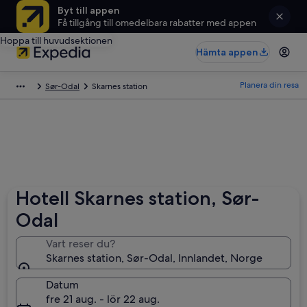
Byt till appen
Få tillgång till omedelbara rabatter med appen
Hoppa till huvudsektionen
Hämta appen
Planera din resa
Sør-Odal
Skarnes station
Hotell Skarnes station, Sør-
Odal
Vart reser du?
Skarnes station, Sør-Odal, Innlandet, Norge
Datum
fre 21 aug. - lör 22 aug.