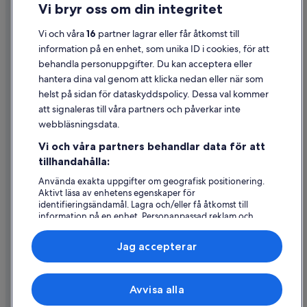
Vi bryr oss om din integritet
Cookies
Användarvillkor
Vi och våra
16
partner lagrar eller får åtkomst till
information på en enhet, som unika ID i cookies, för att
Juridisk information/Kontakta oss
behandla personuppgifter. Du kan acceptera eller
Riktlinjer för innehåll och anmäla innehåll
hantera dina val genom att klicka nedan eller när som
helst på sidan för dataskyddspolicy. Dessa val kommer
att signaleras till våra partners och påverkar inte
Hjälp
webbläsningsdata.
Kontakta oss
Vi och våra partners behandlar data för att
Avboka eller ändra din bokning
tillhandahålla:
Återbetalningsprocess och tidslinjer
Använda exakta uppgifter om geografisk positionering.
Aktivt läsa av enhetens egenskaper för
Boka ett flyg med flygbolagskredit
identifieringsändamål. Lagra och/eller få åtkomst till
information på en enhet. Personanpassad reklam och
Internationella resedokument
innehåll, reklam- och innehållsmätning, forskning
angående målgrupp och tjänsteutveckling.
Jag accepterar
Lista över partner (leverantörer)
Expedia, Inc ansvarar inte för innehållet på externa webbsidor.
Avvisa alla
© 2026 Expedia, Inc., ett företag i Expedia Group. Med ensamrätt.
Expedia och Expedias logotyp är varumärken eller registrerade