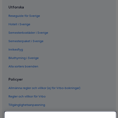
Utforska
Reseguide för Sverige
Hotell i Sverige
Semesterbostäder i Sverige
Semesterpaket i Sverige
Inrikesflyg
Biluthyrning i Sverige
Alla sorters boenden
Policyer
Allmänna regler och villkor (ej för Vrbo-bokningar)
Regler och villkor för Vrbo
Tillgänglighetsanpassning
Sekretess