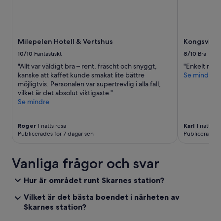
Milepelen Hotell & Vertshus
Kongsvinge
10/10
Fantastiskt
8/10
Bra
"Allt var väldigt bra – rent, fräscht och snyggt,
"Enkelt men 
kanske att kaffet kunde smakat lite bättre
Se mindre
möjligtvis. Personalen var supertrevlig i alla fall,
vilket är det absolut viktigaste."
Se mindre
Roger
1 natts resa
Karl
1 natts re
Publicerades för 7 dagar sen
Publicerades 
Vanliga frågor och svar
Hur är området runt Skarnes station?
Vilket är det bästa boendet i närheten av
Skarnes station?