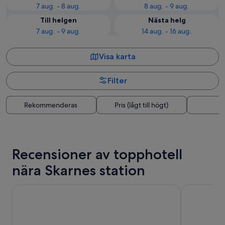
7 aug. - 8 aug.
8 aug. - 9 aug.
Till helgen
Nästa helg
7 aug. - 9 aug.
14 aug. - 16 aug.
Visa karta
Filter
Rekommenderas
Pris (lågt till högt)
A
Recensioner av topphotell
nära Skarnes station
Milepelen Hotell & Vertshus
Kongsvinge