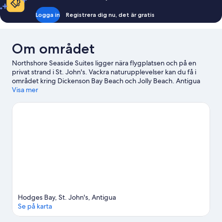
Logga in
Registrera dig nu, det är gratis
Om området
Northshore Seaside Suites ligger nära flygplatsen och på en
privat strand i St. John's. Vackra naturupplevelser kan du få i
området kring Dickenson Bay Beach och Jolly Beach. Antigua
Botanical Gardens och Reservoir Range är också värda ett
Visa mer
besök.
Gå till vår reseguide för St. John's
Hodges Bay, St. John's, Antigua
Se på karta