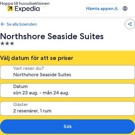
Hoppa till huvudsektionen
Hämta appen
Se alla boenden
Northshore Seaside Suites
3.0-
stjärnigt
boende
Välj datum för att se priser
Vart reser du?
Datum
Gäster
Sök