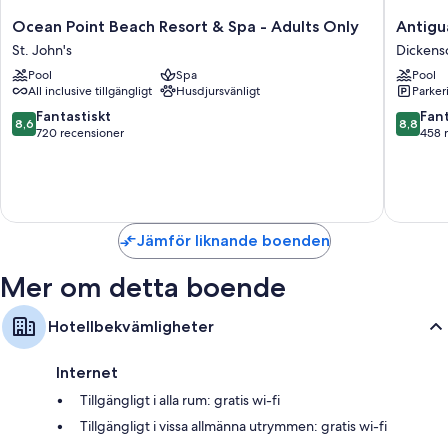
Alla rum hos Northshore Seaside Suites ståtar med förmåner som
Ocean
Antigua
Ocean Point Beach Resort & Spa - Adults Only
Antigu
luftkonditionering och separata middagsplatser, samt extra
Point
Village
St. John's
Dickens
bekvämligheter såsom gratis wi-fi och rumsservice.
Beach
Beach
Pool
Spa
Pool
Resort
Resort
Du kan också hitta följande bekvämligheter i alla rum:
All inclusive tillgängligt
Husdjursvänligt
Parker
&
Dickens
Spa
Bay
8.6
8.8
Fantastiskt
Fant
Badrum med duschar och gratis toalettartiklar
8,6
8,8
-
av
av
720 recensioner
458 
Platt-tv med kabelkanaler
Adults
10,
10,
Only
Fantastiskt,
Fantastis
Balkonger eller terrasser, separata middagsplatser och pentryn
St.
720 recensioner
458 rec
John's
Jämför liknande boenden
Mer om detta boende
Hotellbekvämligheter
Internet
Tillgängligt i alla rum: gratis wi-fi
Tillgängligt i vissa allmänna utrymmen: gratis wi-fi