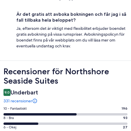
Är det gratis att avboka bokningen och får jag i så
fall tillbaka hela beloppet?
Ja, eftersom det är viktigt med flexibilitet erbjuder boendet
gratis avbokning på vissa rumspriser. Avbokningspolicyn för
boendet finns på vår webbplats om du vill läsa mer om
eventuella undantag och krav.
Recensioner
Recensioner för Northshore
Seaside Suites
Underbart
9,0
331 recensioner
10
10 - Fantastiskt
196
-
8
8 - Bra
93
Fantastiskt
-
i
6
6 - Okej
27
Bra