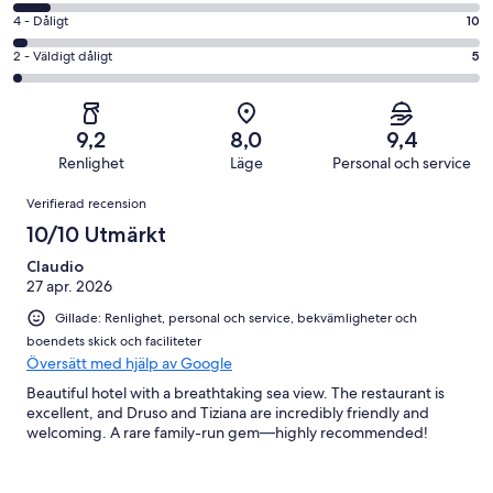
betyg.
-
i
4
4 - Dåligt
10
196
Okej
betyg.
-
av
i
2
2 - Väldigt dåligt
5
93
Dåligt
331
betyg.
-
av
i
recensioner
27
Väldigt
331
betyg.
av
dåligt
recensioner
10
9,2
8,0
9,4
331
i
av
Renlighet
Läge
Personal och service
recensioner
betyg.
331
Recensioner
5
Verifierad recension
recensioner
av
10/10 Utmärkt
331
recensioner
Claudio
27 apr. 2026
Gillade: Renlighet, personal och service, bekvämligheter och
boendets skick och faciliteter
Översätt med hjälp av Google
Beautiful hotel with a breathtaking sea view. The restaurant is
excellent, and Druso and Tiziana are incredibly friendly and
welcoming. A rare family-run gem—highly recommended!