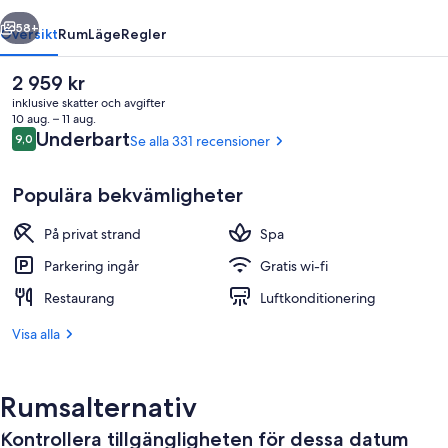
regående
Nästa
58+
Översikt
Rum
Läge
Regler
Det
2 959 kr
nuvarande
inklusive skatter och avgifter
priset
10 aug. – 11 aug.
är
Recensioner
Underbart
9,0
Se alla 331 recensioner
9,0 av 10,
2 959 kr
Populära bekvämligheter
På privat strand
Spa
Exteriör
Parkering ingår
Gratis wi-fi
Restaurang
Luftkonditionering
Visa alla
Rumsalternativ
Kontrollera tillgängligheten för dessa datum