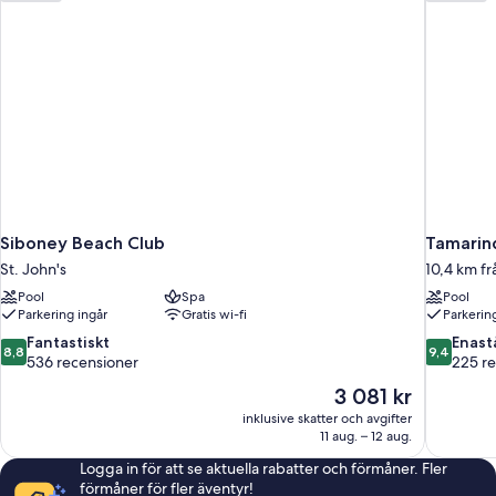
havsutsikt
Siboney Beach Club
Tamarind
St. John's
10,4 km fr
Pool
Spa
Pool
Parkering ingår
Gratis wi-fi
Parkerin
8.8
9.4
Fantastiskt
Enas
8,8
9,4
av
av
536 recensioner
225 r
10,
10,
Priset
3 081 kr
Fantastiskt,
Enaståend
är
inklusive skatter och avgifter
536 recensioner
225 recen
3 081 kr
11 aug. – 12 aug.
Logga in för att se aktuella rabatter och förmåner. Fler
förmåner för fler äventyr!