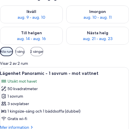
Kontrollera tillgängligheten för ikväll aug. 9 - aug. 10
Kontrollera tillgängligheten fö
Ikväll
Imorgon
aug. 9 - aug. 10
aug. 10 - aug. 11
Kontrollera tillgängligheten för den här helgen aug. 14 - aug. 
Kontrollera tillgängligheten fö
Till helgen
Nästa helg
aug. 14 - aug. 16
aug. 21 - aug. 23
Tillgängliga
Alla rum
1 säng
2 sängar
filter
för
Visar 2 av 2 rum
rum
Öppna
En balkong med utsikt över havet och
8
Lägenhet Panoramic - 1 sovrum - mot vattnet
alla
Utsikt mot havet
foton
50 kvadratmeter
för
Lägenhet
1 sovrum
Panoramic
3 sovplatser
-
1 kingsize-säng och 1 bäddsoffa (dubbel)
1
Gratis wi-fi
sovrum
Mer
Mer information