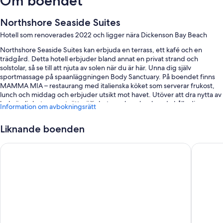
Om boendet
Northshore Seaside Suites
Hotell som renoverades 2022 och ligger nära Dickenson Bay Beach
Northshore Seaside Suites kan erbjuda en terrass, ett kafé och en
trädgård. Detta hotell erbjuder bland annat en privat strand och
solstolar, så se till att njuta av solen när du är här. Unna dig själv
sportmassage på spaanläggningen Body Sanctuary. På boendet finns
MAMMA MIA – restaurang med italienska köket som serverar frukost,
lunch och middag och erbjuder utsikt mot havet. Utöver att dra nytta av
bekvämligheter som tvättmöjligheter och en bar kan du hålla dig
Information om avbokningsrätt
uppkopplad via gratis wi-fi på rummet.
Du kan även se fram emot förmåner som följande:
Liknande boenden
Gratis vanlig parkering
Ocean Point Beach Resort & Spa - Adults Only
Antigua 
Frukost enligt egen beställning (tilläggsavgift), snabb incheckning
och flerspråkig personal
Strandparasoller, bagageförvaring och strandhanddukar
Gästrecensionerna ger toppbetyg för närheten till stranden och
den hjälpsamma personalen
Om rummen