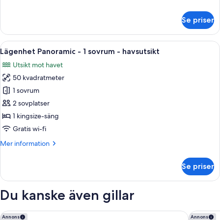
-
information
mot
om
Se priser
vattnet
Lägenhet
Panoramic
-
Öppna
En balkong med ett bord dukat för fruk
8
1
Lägenhet Panoramic - 1 sovrum - havsutsikt
alla
sovrum
Utsikt mot havet
-
foton
mot
50 kvadratmeter
för
vattnet
Lägenhet
1 sovrum
Panoramic
2 sovplatser
-
1 kingsize-säng
1
Gratis wi-fi
sovrum
Mer
Mer information
-
information
havsutsikt
om
Se priser
Lägenhet
Panoramic
-
Du kanske även gillar
1
sovrum
-
Siboney Beach Club
Tamarind 
Annons
Annons