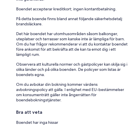
Boendet accepterar kreditkort; ingen kontantbetalning.
På detta boende finns bland annat följande säkerhetsdetalj:
brandsläckare.
Det här boendet har utomhusområden såsom balkonger,
uteplatser och terrasser som kanske inte är lämpliga för barn.
Om du har frågor rekommenderar vi att du kontaktar boendet
före ankomst för att bekräfta att de kan ta emot dig i ett
lämpligt rum.
Observera att kulturella normer och gästpolicyer kan skilja sig i
olika länder och på olika boenden. De policyer som listas är
boendets egna.
Om du avbokar din bokning kommer värdens
avbokningspolicy att gälla. I enlighet med EU-bestämmelser
om konsumenträtt gäller inte ångerrätten för
boendebokningstjänster.
Bra att veta
Boendet har inga hissar