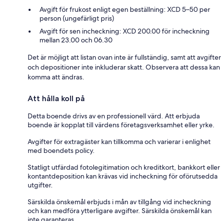
Avgift för frukost enligt egen beställning: XCD 5–50 per
person (ungefärligt pris)
Avgift för sen incheckning: XCD 200.00 för incheckning
mellan 23.00 och 06.30
Det är möjligt att listan ovan inte är fullständig, samt att avgifter
och depositioner inte inkluderar skatt. Observera att dessa kan
komma att ändras.
Att hålla koll på
Detta boende drivs av en professionell värd. Att erbjuda
boende är kopplat till värdens företagsverksamhet eller yrke.
Avgifter för extragäster kan tillkomma och varierar i enlighet
med boendets policy.
Statligt utfärdad fotolegitimation och kreditkort, bankkort eller
kontantdeposition kan krävas vid incheckning för oförutsedda
utgifter.
Särskilda önskemål erbjuds i mån av tillgång vid incheckning
och kan medföra ytterligare avgifter. Särskilda önskemål kan
inte garanteras.