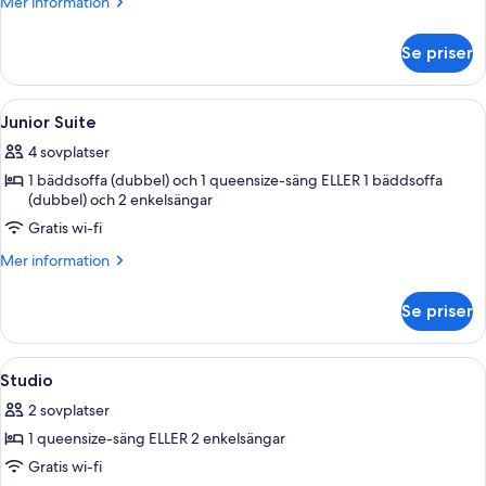
Mer
Mer information
information
om
Se priser
Svit
Executive
Öppna
Allergitestade sängkläder, värdeförv
10
Junior Suite
alla
4 sovplatser
foton
1 bäddsoffa (dubbel) och 1 queensize-säng ELLER 1 bäddsoffa
för
(dubbel) och 2 enkelsängar
Junior
Gratis wi-fi
Suite
Mer
Mer information
information
om
Se priser
Junior
Suite
Öppna
Ett hotellrum med en stor säng, utsik
9
Studio
alla
2 sovplatser
foton
1 queensize-säng ELLER 2 enkelsängar
för
Studio
Gratis wi-fi