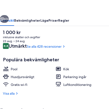
regående
Nästa
61+
Översikt
Bekvämligheter
Läge
Priser
Regler
Det
1 000 kr
nuvarande
inklusive skatter och avgifter
priset
23 aug. – 24 aug.
är
Recensioner
Utmärkt
8,8
Se alla 428 recensioner
8,8 av 10,
1 000 kr
Populära bekvämligheter
Pool
Kök
Sittområde i lobbyn
Husdjursvänligt
Parkering ingår
Gratis wi-fi
Luftkonditionering
Visa alla