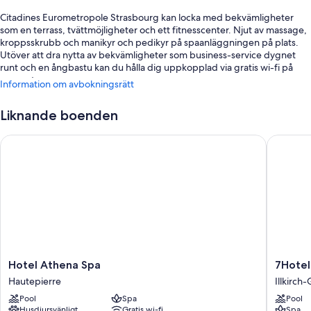
Citadines Eurometropole Strasbourg kan locka med bekvämligheter
som en terrass, tvättmöjligheter och ett fitnesscenter. Njut av massage,
kroppsskrubb och manikyr och pedikyr på spaanläggningen på plats.
Utöver att dra nytta av bekvämligheter som business-service dygnet
runt och en ångbastu kan du hålla dig uppkopplad via gratis wi-fi på
rummet.
Information om avbokningsrätt
Du kan även räkna med förmåner som följande:
Liknande boenden
En inomhuspool samt solstolar
Hotel Athena Spa
7Hotel&
Gratis vanlig parkering
Frukostbuffé (tilläggsavgift), hyrcyklar och snabb utcheckning
Snabb incheckning, bagageförvaring och 4 mötesrum
Recensionerna från gäster talar varmt om den hjälpsamma
personalen
Om rummen
Alla 166 individuellt möblerade rooms rum hos Citadines Eurometropole
Hotel
7Hotel&
Hotel Athena Spa
7Hote
Strasbourg har detaljer som laptopanpassade värdeförvaringsskåp och
Athena
Illkirch-
arbetsyta för laptop, samt extra bekvämligheter såsom gratis wi-fi och
Hautepierre
Illkirch
Spa
Graffen
luftkonditionering.
Pool
Spa
Pool
Hautepierre
Husdjursvänligt
Gratis wi-fi
Spa