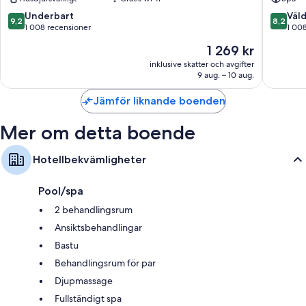
Du kan även hitta följande bekvämligheter i alla rum:
9.2
8.2
Underbart
Väld
9,2
8,2
Barnstolar, barnpassning och gratis spjälsängar
av
av
1 008 recensioner
1 00
10,
10,
Allergitestade sängkläder och extrasängar (avgift tillkommer)
Priset
1 269 kr
Underbart,
Väldigt
Badrum med badkar eller duschar och gratis toalettartiklar
är
1 008 recensioner
bra,
inklusive skatter och avgifter
1 269 kr
9 aug. – 10 aug.
1 008 re
30-tums smart-tv med satellitkanaler
Garderober, kök och stora kylar/frysar
Jämför liknande boenden
Mer om detta boende
Hotellbekvämligheter
Pool/spa
2 behandlingsrum
Ansiktsbehandlingar
Bastu
Behandlingsrum för par
Djupmassage
Fullständigt spa