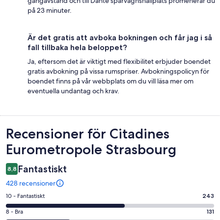
gångavstånd och till Dante spårvagnshållplats promenerar du
på 23 minuter.
Är det gratis att avboka bokningen och får jag i så
fall tillbaka hela beloppet?
Ja, eftersom det är viktigt med flexibilitet erbjuder boendet
gratis avbokning på vissa rumspriser. Avbokningspolicyn för
boendet finns på vår webbplats om du vill läsa mer om
eventuella undantag och krav.
Recensioner
Recensioner för Citadines
Eurometropole Strasbourg
Fantastiskt
8,8
428 recensioner
10
10 - Fantastiskt
243
-
8
8 - Bra
131
Fantastiskt