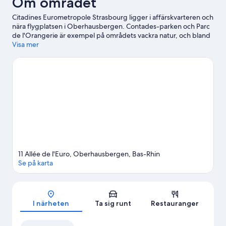
Om området
Citadines Eurometropole Strasbourg ligger i affärskvarteren och
nära flygplatsen i Oberhausbergen. Contades-parken och Parc
de l'Orangerie är exempel på områdets vackra natur, och bland
de lokala turistattraktioner hittar du Patinoire Iceberg och
Visa mer
Botaniska trädgården. Har du barn med dig på resan? Då kan
det vara läge att besöka Strasbourg-observatoriet. Annars kan
du gå på ett evenemang eller se en match på Zenith
Strasbourg. Ta det med ro på vingårdarna i området, eller var
lite äventyrlig och prova på cykelturer i närheten.
Gå till vår
reseguide för Oberhausbergen
Se fler lägenhetshotell i Oberhausbergen
11 Allée de l'Euro, Oberhausbergen, Bas-Rhin
Se på karta
Karta
I närheten
Ta sig runt
Restauranger