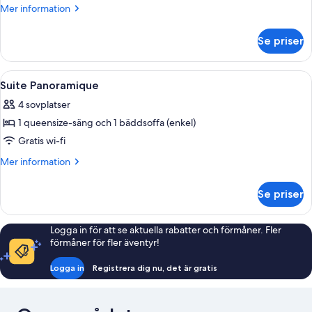
Mer
Mer information
information
om
Se priser
Studio
Öppna
Ett hotellrum med en stor säng, en ta
8
Suite Panoramique
alla
4 sovplatser
foton
1 queensize-säng och 1 bäddsoffa (enkel)
för
Suite
Gratis wi-fi
Panoramique
Mer
Mer information
information
om
Se priser
Suite
Panoramique
Logga in för att se aktuella rabatter och förmåner. Fler
förmåner för fler äventyr!
Logga in
Registrera dig nu, det är gratis