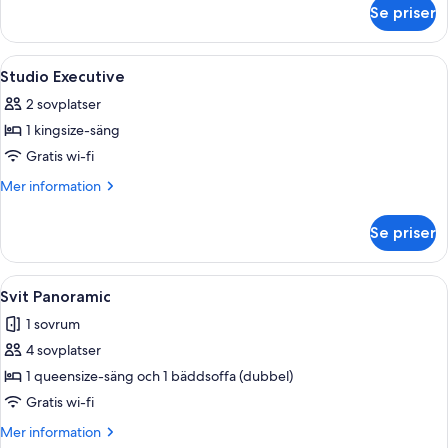
om
Se priser
Studio
Öppna
Ett hotellrum med en stor säng, ett m
5
Studio Executive
alla
2 sovplatser
foton
1 kingsize-säng
för
Studio
Gratis wi-fi
Executive
Mer
Mer information
information
om
Se priser
Studio
Executive
Öppna
Ett kompakt bostadsutrymme med ett l
5
Svit Panoramic
alla
1 sovrum
foton
4 sovplatser
för
Svit
1 queensize-säng och 1 bäddsoffa (dubbel)
Panoramic
Gratis wi-fi
Mer
Mer information