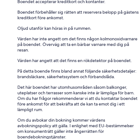
Boendet accepterar kreditkort och kontanter.
Boendet förbehåller sig rätten att reservera belopp på gästens
kreditkort före ankomst.
Oljud utanför kan höras in på rummen.
Värden har inte angett om det finns någon kolmonoxidvarnare
på boendet. Överväg att ta en bärbar varnare med dig på
resan.
Värden har angett att det finns en rökdetektor på boendet.
På detta boende finns bland annat följande säkerhetsdetaljer:
brandsläckare, säkerhetssystem och förbandslåda.
Det här boendet har utomhusområden såsom balkonger,
uteplatser och terrasser som kanske inte är lämpliga för barn.
Om du har frågor rekommenderar vi att du kontaktar boendet
före ankomst för att bekräfta att de kan ta emot dig i ett
lämpligt rum.
Om du avbokar din bokning kommer värdens
avbokningspolicy att gälla. I enlighet med EU-bestämmelser
om konsumenträtt gäller inte ångerrätten för
boendebokningstjänster.