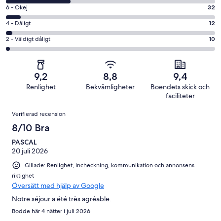
-
i
6
6 - Okej
32
Bra
betyg.
-
i
4
4 - Dåligt
12
243
Okej
betyg.
-
av
i
2
2 - Väldigt dåligt
10
131
Dåligt
428
betyg.
-
av
i
recensioner
32
Väldigt
428
betyg.
av
dåligt
recensioner
12
9,2
8,8
9,4
428
i
av
Renlighet
Bekvämligheter
Boendets skick och
recensioner
betyg.
428
faciliteter
10
recensioner
Recensioner
av
Verifierad recension
428
8/10 Bra
recensioner
PASCAL
20 juli 2026
Gillade: Renlighet, incheckning, kommunikation och annonsens
riktighet
Översätt med hjälp av Google
Notre séjour a été très agréable.
Bodde här 4 nätter i juli 2026