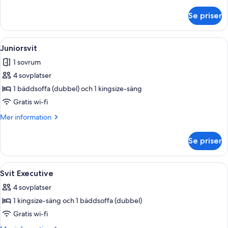
information
om
Se priser
Svit
Panoramic
Öppna
Ett hotellrum med en stor säng, två 
6
Juniorsvit
alla
1 sovrum
foton
4 sovplatser
för
Juniorsvit
1 bäddsoffa (dubbel) och 1 kingsize-säng
Gratis wi-fi
Mer
Mer information
information
om
Se priser
Juniorsvit
Öppna
Ett hotellrum med en stor säng, två s
6
Svit Executive
alla
4 sovplatser
foton
1 kingsize-säng och 1 bäddsoffa (dubbel)
för
Svit
Gratis wi-fi
Executive