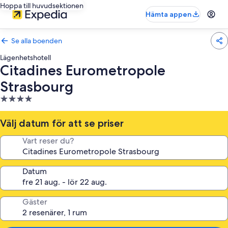
Hoppa till huvudsektionen
Hämta appen
Se alla boenden
Lägenhetshotell
Citadines Eurometropole
Strasbourg
4.0-
stjärnigt
boende
Välj datum för att se priser
Vart reser du?
Datum
Gäster