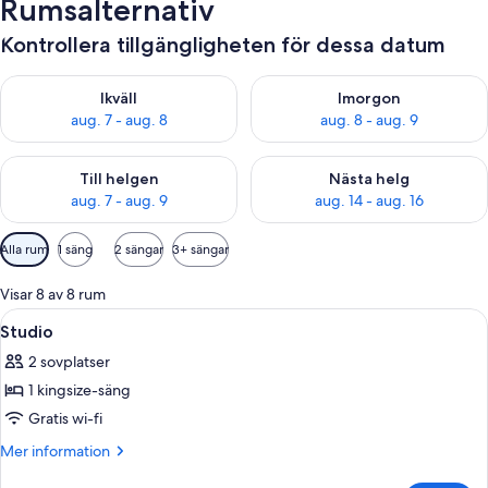
Rumsalternativ
Kontrollera tillgängligheten för dessa datum
Kontrollera tillgängligheten för ikväll aug. 7 - aug. 8
Kontrollera tillgängligheten f
Ikväll
Imorgon
aug. 7 - aug. 8
aug. 8 - aug. 9
Kontrollera tillgängligheten för den här helgen aug. 7 - aug. 9
Kontrollera tillgängligheten fö
Till helgen
Nästa helg
aug. 7 - aug. 9
aug. 14 - aug. 16
Tillgängliga
Alla rum
1 säng
2 sängar
3+ sängar
filter
för
Visar 8 av 8 rum
rum
Öppna
Ett hotellrum med en stor säng, två sä
5
Studio
alla
2 sovplatser
foton
1 kingsize-säng
för
Studio
Gratis wi-fi
Mer
Mer information
information