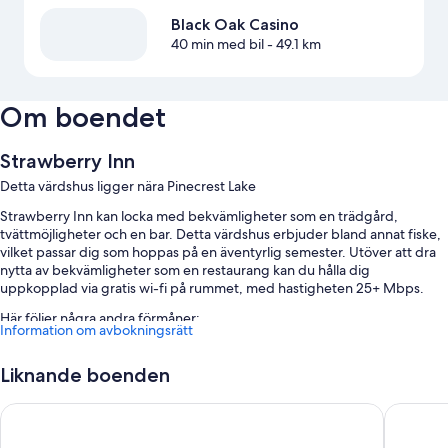
Black Oak Casino
40 min med bil
- 49.1 km
Om boendet
Strawberry Inn
Detta värdshus ligger nära Pinecrest Lake
Strawberry Inn kan locka med bekvämligheter som en trädgård,
tvättmöjligheter och en bar. Detta värdshus erbjuder bland annat fiske,
vilket passar dig som hoppas på en äventyrlig semester. Utöver att dra
nytta av bekvämligheter som en restaurang kan du hålla dig
uppkopplad via gratis wi-fi på rummet, med hastigheten 25+ Mbps.
Här följer några andra förmåner:
Information om avbokningsrätt
Gratis vanlig parkering
Liknande boenden
Komplett frukost (tilläggsavgift), ett biljardbord och en rökfri
anläggning
Best Western Stagecoach Inn
Westhave
Flerspråkig personal, hjälp med bokning av biljetter och guidade
turer och bröllopstjänster