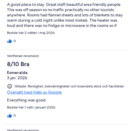
A good place to stay. Great staff beautiful area friendly people.
This was off season so no traffic practically no other tourists
anywhere. Rooms had flannel sheets and lots of blankets to stay
warm during a cold night unlike most motels. The heater was
loud and there was no fridge or microwave in the rooms so if
you go off season it’s hard to find a place to eat. Our host made
Bodde här 2 nätter i maj 2026
breakfast available to us even though we were the only ones
there. We really appreciated his extra care he gave us during
0
our stay. If you rent a cabin or or just go during the prime season
you will avoid that problem and enjoy your stay greatly.
Verifierad recension
8/10 Bra
Esmeralda
3 jan. 2026
Gillade: Renlighet, bekvämligheter och boendets skick och faciliteter
Översätt med hjälp av Google
Everything was good
Bodde här 1 natt i januari 2026
0
Verifierad recension