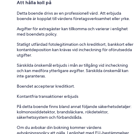
Att hålla koll på
Detta boende drivs av en professionell värd. Att erbjuda
boende är kopplat till värdens företagsverksamhet eller yrke.
Avgifter för extragäster kan tillkomma och varierar i enlighet
med boendets policy.
Statligt utfärdad fotolegitimation och kreditkort, bankkort eller
kontantdeposition kan krävas vid incheckning för oförutsedda
utgifter.
Särskilda önskemål erbjuds i mån av tillgång vid incheckning
och kan medföra ytterligare avgifter. Särskilda önskemål kan
inte garanteras.
Boendet accepterar kreditkort.
Kontantfria transaktioner erbjuds
På detta boende finns bland annat följande säkerhetsdetaljer:
kolmonoxiddetektor, brandsläckare, rökdetektor,
säkerhetssystem och förbandslåda.
Om du avbokar din bokning kommer värdens
avbokningspolicy att gälla. I enlighet med EU-bestämmelser