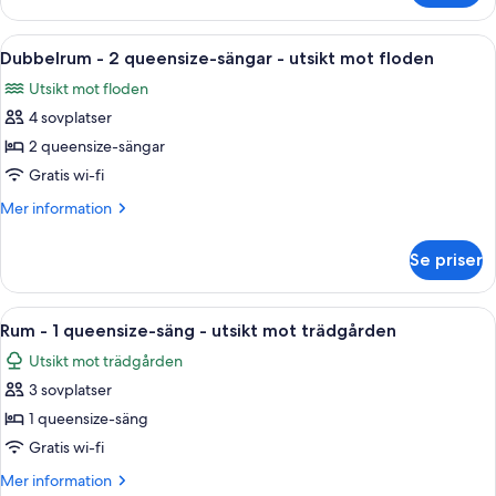
-
-
utsikt
2
Öppna
Ett hotellrum med två sängar, ett skriv
mot
8
queensize-
Dubbelrum - 2 queensize-sängar - utsikt mot floden
alla
sängar
trädgården
Utsikt mot floden
-
foton
utsikt
4 sovplatser
för
mot
Dubbelrum
2 queensize-sängar
trädgården
-
Gratis wi-fi
2
Mer
Mer information
queensize-
information
sängar
om
Se priser
Dubbelrum
-
-
utsikt
2
Öppna
Ett sovrum med en säng i trä, två sä
mot
6
queensize-
Rum - 1 queensize-säng - utsikt mot trädgården
alla
sängar
floden
Utsikt mot trädgården
-
foton
utsikt
3 sovplatser
för
mot
Rum
1 queensize-säng
floden
-
Gratis wi-fi
1
Mer
Mer information