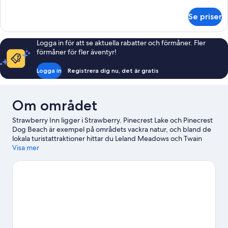
queensize-
information
säng
om
Se priser
Rum
-
-
utsikt
1
Logga in för att se aktuella rabatter och förmåner. Fler
mot
queensize-
förmåner för fler äventyr!
säng
trädgården
-
Logga in
Registrera dig nu, det är gratis
utsikt
mot
trädgården
Om området
Strawberry Inn ligger i Strawberry. Pinecrest Lake och Pinecrest
Dog Beach är exempel på områdets vackra natur, och bland de
lokala turistattraktioner hittar du Leland Meadows och Twain
Harte Miniature Golf. Prova på längdskidåkning och
Visa mer
utförsåkning i området, och missa inte att testa snowtubing och
snöskovandring.
Gå till vår reseguide för Strawberry
Se fler värdshus i Strawberry