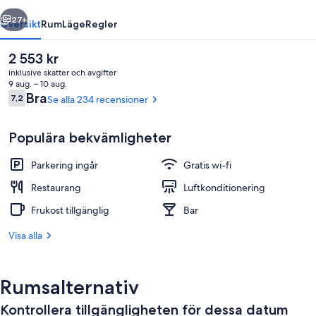
regående
Nästa
27+
Översikt
Rum
Läge
Regler
Det
2 553 kr
nuvarande
inklusive skatter och avgifter
priset
9 aug. – 10 aug.
är
Recensioner
Bra
7,2
Se alla 234 recensioner
7,2 av 10,
2 553 kr
Populära bekvämligheter
Parkering ingår
Gratis wi-fi
Restaurang
Restaurang
Luftkonditionering
Frukost tillgänglig
Bar
Visa alla
Rumsalternativ
Kontrollera tillgängligheten för dessa datum