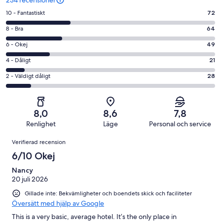
10
10 - Fantastiskt
72
-
8
8 - Bra
64
Fantastiskt
-
i
6
6 - Okej
49
Bra
betyg.
-
i
4
4 - Dåligt
21
72
Okej
betyg.
-
av
i
2
2 - Väldigt dåligt
28
64
Dåligt
234
betyg.
-
av
i
recensioner
49
Väldigt
234
betyg.
av
dåligt
recensioner
21
8,0
8,6
7,8
234
i
av
Renlighet
Läge
Personal och service
recensioner
betyg.
234
Recensioner
28
Verifierad recension
recensioner
av
6/10 Okej
234
recensioner
Nancy
20 juli 2026
Gillade inte: Bekvämligheter och boendets skick och faciliteter
Översätt med hjälp av Google
This is a very basic, average hotel. It’s the only place in