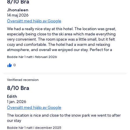
8/10 Bra
Jhonaleen
14 maj 2026
Översätt med hjälp av Google
We had a really nice stay at this hotel. The location was great,
especially being close to the ski area which made everything
very convenient. The room space was a little small, but it felt
cozy and comfortable. The hotel had a warm and relaxing
atmosphere, and overall we enjoyed our stay. Perfect for a
simple and cozy getaway near the slopes.
Bodde här 1 natt i februari 2026
0
Verifierad recension
8/10 Bra
Edith
1 jan. 2026
Översätt med hjälp av Google
The location is nice and close to the snow park we went to after
our stay
Bodde här 1 natt i december 2025