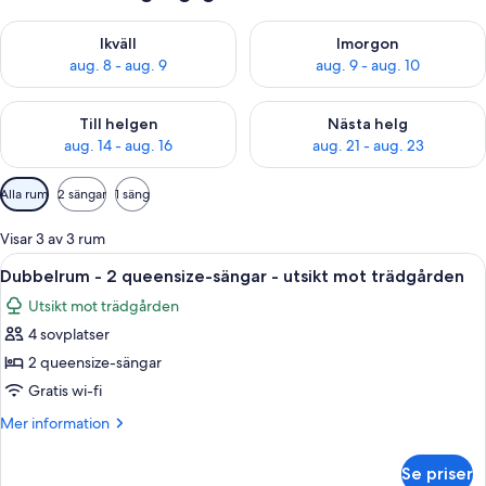
Kontrollera tillgängligheten för ikväll aug. 8 - aug. 9
Kontrollera tillgängligheten f
Ikväll
Imorgon
aug. 8 - aug. 9
aug. 9 - aug. 10
Kontrollera tillgängligheten för den här helgen aug. 14 - aug. 
Kontrollera tillgängligheten fö
Till helgen
Nästa helg
aug. 14 - aug. 16
aug. 21 - aug. 23
Tillgängliga
Alla rum
2 sängar
1 säng
filter
för
Visar 3 av 3 rum
rum
Öppna
Ett hotellrum med två sängar, ett skriv
6
Dubbelrum - 2 queensize-sängar - utsikt mot trädgården
alla
Utsikt mot trädgården
foton
4 sovplatser
för
Dubbelrum
2 queensize-sängar
-
Gratis wi-fi
2
Mer
Mer information
queensize-
information
sängar
om
Se priser
Dubbelrum