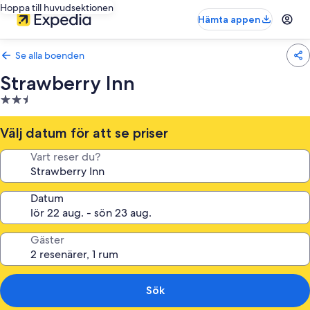
Hoppa till huvudsektionen
Hämta appen
Se alla boenden
Strawberry Inn
2.5-
stjärnigt
boende
Välj datum för att se priser
Vart reser du?
Datum
Gäster
Sök