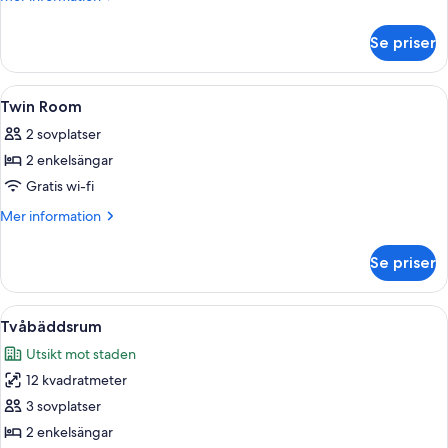
information
om
Se priser
Double
Room
Öppna
Ett hotellrum med en säng, en väggmon
5
Twin Room
alla
2 sovplatser
foton
2 enkelsängar
för
Twin
Gratis wi-fi
Room
Mer
Mer information
information
om
Se priser
Twin
Room
Öppna
Ett hotellrum med två sängar, en tv so
4
Tvåbäddsrum
alla
Utsikt mot staden
foton
12 kvadratmeter
för
Tvåbäddsrum
3 sovplatser
2 enkelsängar