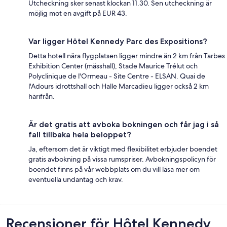
Utcheckning sker senast klockan 11.30. Sen utcheckning är
möjlig mot en avgift på EUR 43.
Var ligger Hôtel Kennedy Parc des Expositions?
Detta hotell nära flygplatsen ligger mindre än 2 km från Tarbes
Exhibition Center (mässhall), Stade Maurice Trélut och
Polyclinique de l'Ormeau - Site Centre - ELSAN. Quai de
l'Adours idrottshall och Halle Marcadieu ligger också 2 km
härifrån.
Är det gratis att avboka bokningen och får jag i så
fall tillbaka hela beloppet?
Ja, eftersom det är viktigt med flexibilitet erbjuder boendet
gratis avbokning på vissa rumspriser. Avbokningspolicyn för
boendet finns på vår webbplats om du vill läsa mer om
eventuella undantag och krav.
Recensioner
Recensioner för Hôtel Kennedy