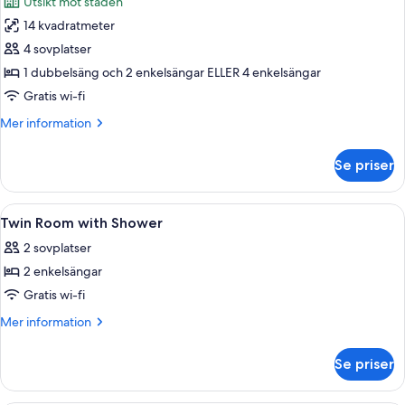
Utsikt mot staden
foton
14 kvadratmeter
för
Fyrbäddsrum
4 sovplatser
1 dubbelsäng och 2 enkelsängar ELLER 4 enkelsängar
Gratis wi-fi
Mer
Mer information
information
om
Se priser
Fyrbäddsrum
Öppna
Skrivbord, gratis wi-fi och sängkläder
8
Twin Room with Shower
alla
2 sovplatser
foton
2 enkelsängar
för
Twin
Gratis wi-fi
Room
Mer
Mer information
with
information
om
Shower
Se priser
Twin
Room
with