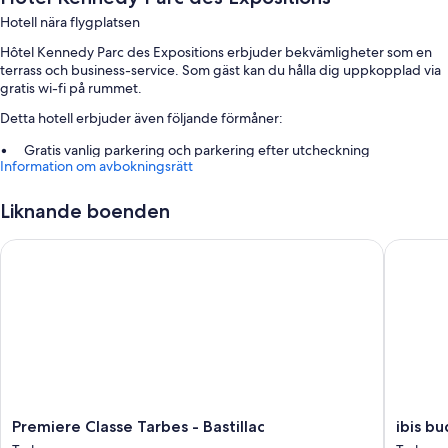
Hotell nära flygplatsen
Hôtel Kennedy Parc des Expositions erbjuder bekvämligheter som en
terrass och business-service. Som gäst kan du hålla dig uppkopplad via
gratis wi-fi på rummet.
Detta hotell erbjuder även följande förmåner:
Gratis vanlig parkering och parkering efter utcheckning
Information om avbokningsrätt
Kontinental frukost (tilläggsavgift), snabb utcheckning och snabb
incheckning
Liknande boenden
En rökfri anläggning, en varuautomat och gratis dagstidningar
Premiere Classe Tarbes - Bastillac
ibis bud
Om rummen
Alla rum hos Hôtel Kennedy Parc des Expositions kan erbjuda
bekvämligheter som luftkonditionering samt gratis wi-fi.
Du kan också hitta följande bekvämligheter i alla rum:
Badrum med duschar
Platt-tv med satellitkanaler
Premiere
ibis
Premiere Classe Tarbes - Bastillac
ibis b
Classe
budget