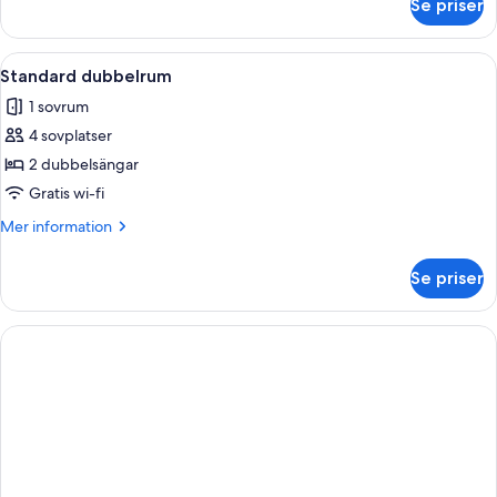
Se priser
Basic
fyrbäddsrum
-
Öppna
Ett hotellrum med en stor säng, sängl
1
flera
Standard dubbelrum
alla
sängar
1 sovrum
foton
4 sovplatser
för
Standard
2 dubbelsängar
dubbelrum
Gratis wi-fi
Mer
Mer information
information
om
Se priser
Standard
dubbelrum