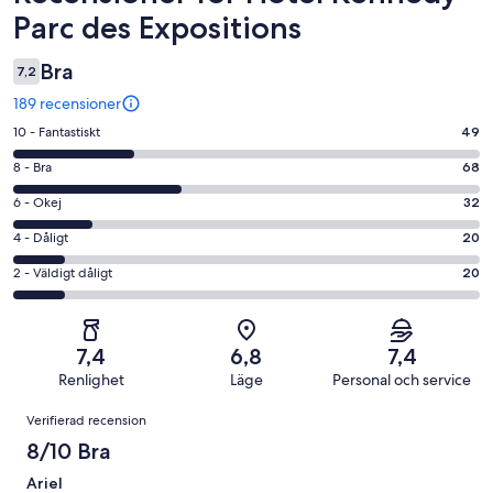
Parc des Expositions
Bra
7,2
189 recensioner
10
10 - Fantastiskt
49
-
8
8 - Bra
68
Fantastiskt
-
i
6
6 - Okej
32
Bra
betyg.
-
i
4
4 - Dåligt
20
49
Okej
betyg.
-
av
i
2
2 - Väldigt dåligt
20
68
Dåligt
189
betyg.
-
av
i
recensioner
32
Väldigt
189
betyg.
av
dåligt
recensioner
20
7,4
6,8
7,4
189
i
av
Renlighet
Läge
Personal och service
recensioner
betyg.
189
Recensioner
20
Verifierad recension
recensioner
av
8/10 Bra
189
recensioner
Ariel