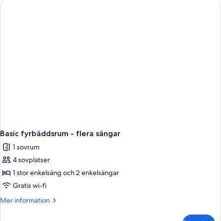
Shower
Basic fyrbäddsrum - flera sängar
1 sovrum
4 sovplatser
1 stor enkelsäng och 2 enkelsängar
Gratis wi-fi
Mer
Mer information
information
om