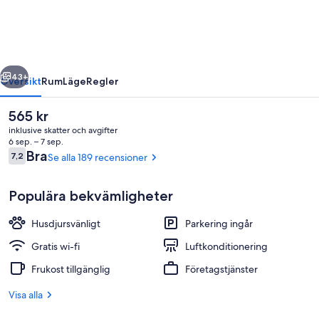
des
Expositions
regående
Nästa
43+
Översikt
Rum
Läge
Regler
Det
565 kr
nuvarande
inklusive skatter och avgifter
priset
6 sep. – 7 sep.
är
Recensioner
Bra
7,2
Se alla 189 recensioner
7,2 av 10,
565 kr
Populära bekvämligheter
Husdjursvänligt
Parkering ingår
Lobby
Gratis wi-fi
Luftkonditionering
Frukost tillgänglig
Företagstjänster
Visa alla