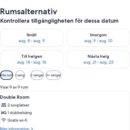
Rumsalternativ
Kontrollera tillgängligheten för dessa datum
Kontrollera tillgängligheten för ikväll aug. 8 - aug. 9
Kontrollera tillgängligheten f
Ikväll
Imorgon
aug. 8 - aug. 9
aug. 9 - aug. 10
Kontrollera tillgängligheten för den här helgen aug. 14 - aug. 
Kontrollera tillgängligheten fö
Till helgen
Nästa helg
aug. 14 - aug. 16
aug. 21 - aug. 23
Tillgängliga
Alla rum
1 säng
2 sängar
3+ sängar
filter
för
Visar 9 av 9 rum
rum
Öppna
Ett hotellrum med en säng, sänglamp
7
Double Room
alla
2 sovplatser
foton
1 dubbelsäng
för
Double
Gratis wi-fi
Room
Mer
Mer information