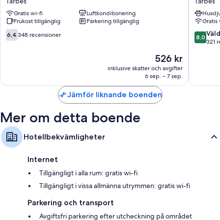
Tarbes
Tarbes
Tarbes
Tarbes
Gratis wi-fi
Luftkonditionering
Husdju
-
Tarbes
Frukost tillgänglig
Parkering tillgänglig
Gratis 
Bastillac
Tarbes
6.4
8.0
Väld
6,4
348 recensioner
8,0
av
av
321 
10,
10,
Priset
526 kr
348 recensioner
Väldigt
är
bra,
inklusive skatter och avgifter
526 kr
6 sep. – 7 sep.
321 rece
Jämför liknande boenden
Mer om detta boende
Hotellbekvämligheter
Internet
Tillgängligt i alla rum: gratis wi-fi
Tillgängligt i vissa allmänna utrymmen: gratis wi-fi
Parkering och transport
Avgiftsfri parkering efter utcheckning på området