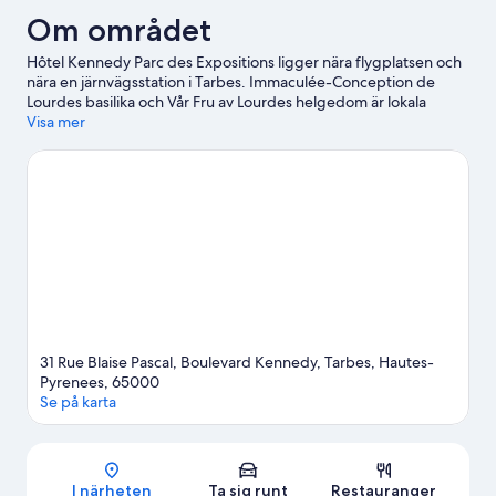
Om området
Hôtel Kennedy Parc des Expositions ligger nära flygplatsen och
nära en järnvägsstation i Tarbes. Immaculée-Conception de
Lourdes basilika och Vår Fru av Lourdes helgedom är lokala
sevärdheter, och bland områdets turistattraktioner hittar du
Visa mer
Jardin Massey och Pop Corn Labyrinthe. Har du tänkt gå på ett
evenemang eller se en match när du är i stan? Kolla upp vad som
är på gång på Tarbes Exhibition Center (mässhall) eller Stade
Maurice Trélut. Passa på att utforska området med
friluftsaktiviteter som cykelturer eller andra äventyr som
skidåkning.
Gå till vår reseguide för Tarbes
31 Rue Blaise Pascal, Boulevard Kennedy, Tarbes, Hautes-
Pyrenees, 65000
Se på karta
Karta
I närheten
Ta sig runt
Restauranger