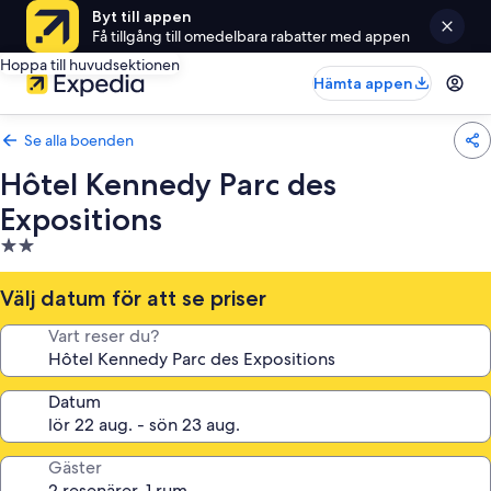
Byt till appen
Få tillgång till omedelbara rabatter med appen
Hoppa till huvudsektionen
Hämta appen
Se alla boenden
Hôtel Kennedy Parc des
Expositions
2.0-
stjärnigt
boende
Välj datum för att se priser
Vart reser du?
Datum
Gäster