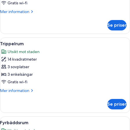
Gratis wi-fi
Mer
Mer information
information
om
Se priser
Tvåbäddsrum
Öppna
Ett rum med en våningssäng med två s
7
Trippelrum
alla
Utsikt mot staden
foton
14 kvadratmeter
för
Trippelrum
3 sovplatser
3 enkelsängar
Gratis wi-fi
Mer
Mer information
information
om
Se priser
Trippelrum
Öppna
Ett rum med två sängar, ett skrivbord,
9
Fyrbäddsrum
alla