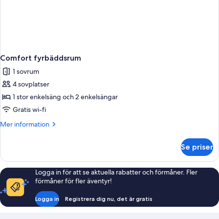
Comfort fyrbäddsrum
1 sovrum
4 sovplatser
1 stor enkelsäng och 2 enkelsängar
Gratis wi-fi
Mer
Mer information
information
om
Se priser
Comfort
fyrbäddsrum
Logga in för att se aktuella rabatter och förmåner. Fler
förmåner för fler äventyr!
Logga in
Registrera dig nu, det är gratis