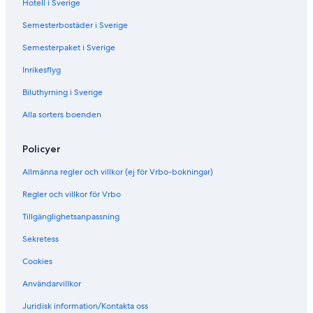
Hotell i Sverige
l
t
e
,
Semesterbostäder i Sverige
t
a
i
t
Semesterpaket i Sverige
n
t
t
h
Inrikesflyg
h
e
Biluthyrning i Sverige
e
f
h
o
Alla sorters boenden
e
o
a
t
r
o
Policyer
t
f
o
t
Allmänna regler och villkor (ej för Vrbo-bokningar)
f
h
n
e
Regler och villkor för Vrbo
a
s
Tillgänglighetsanpassning
t
l
u
o
Sekretess
r
p
e
e
Cookies
.
s
C
,
Användarvillkor
l
c
Juridisk information/Kontakta oss
o
l