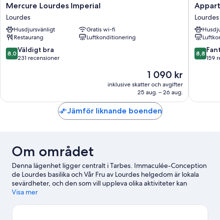
Mercure
Appart'h
Mercure Lourdes Imperial
Appart
Lourdes
Le
Lourdes
Lourdes
Imperial
Pelerin
Husdjursvänligt
Gratis wi-fi
Husdju
Lourdes
Lourdes
Restaurang
Luftkonditionering
Luftko
8.0
8.8
Väldigt bra
Fant
8,0
8,8
av
av
231 recensioner
159 
10,
10,
Priset
1 090 kr
Väldigt
Fantastis
är
bra,
159 rece
inklusive skatter och avgifter
1 090 kr
25 aug. – 26 aug.
231 recensioner
Jämför liknande boenden
Om området
Denna lägenhet ligger centralt i Tarbes. Immaculée-Conception
de Lourdes basilika och Vår Fru av Lourdes helgedom är lokala
sevärdheter, och den som vill uppleva olika aktiviteter kan
besöka Tarbes Les Tumulus golfklubb och Tarbes golfbana.
Visa mer
Jardin Massey och Pop Corn Labyrinthe är också värda ett
besök.
Gå till vår reseguide för Tarbes