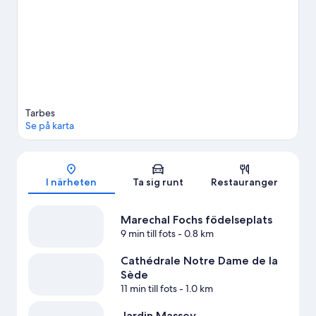
Se fler lägenheter i Tarbes
Tarbes
Se på karta
Karta
I närheten
Ta sig runt
Restauranger
Marechal Fochs födelseplats
9 min till fots
- 0.8 km
Cathédrale Notre Dame de la
Sède
11 min till fots
- 1.0 km
Jardin Massey