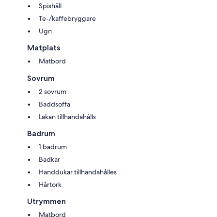
Spishäll
Te-/kaffebryggare
Ugn
Matplats
Matbord
Sovrum
2 sovrum
Bäddsoffa
Lakan tillhandahålls
Badrum
1 badrum
Badkar
Handdukar tillhandahålles
Hårtork
Utrymmen
Matbord