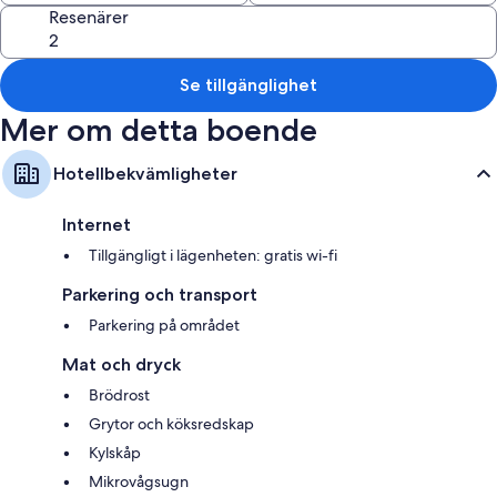
Du kan även räkna med följande bekvämligheter i samtliga rum:
Resenärer
Badrum med badkar och hårtorkar
Separata middagsplatser, kylskåp och mikrovågsugnar
Se tillgänglighet
Mer om detta boende
Hotellbekvämligheter
Internet
Tillgängligt i lägenheten: gratis wi-fi
Parkering och transport
Parkering på området
Mat och dryck
Brödrost
Grytor och köksredskap
Kylskåp
Mikrovågsugn