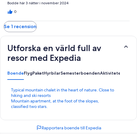
Bodde här 3 nätter i november 2024
0
Se 1 recension
Utforska en värld full av
resor med Expedia
Boende
Flyg
Paket
Hyrbilar
Semesterboenden
Aktiviteter
L
Typical mountain chalet in the heart of nature. Close to
ä
hiking and ski resorts
n
L
Mountain apartment, at the foot of the slopes,
k
ä
classified two stars.
t
n
i
k
l
t
Rapportera boende till Expedia
l
i
s
l