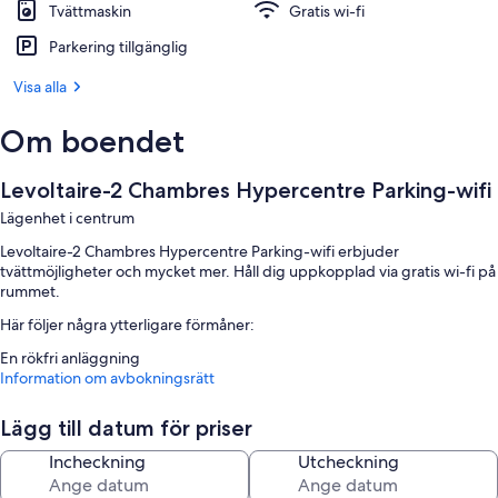
Tvättmaskin
Gratis wi-fi
Parkering tillgänglig
Visa alla
Om boendet
Levoltaire-2 Chambres Hypercentre Parking-wifi
Lägenhet i centrum
Levoltaire-2 Chambres Hypercentre Parking-wifi erbjuder
tvättmöjligheter och mycket mer. Håll dig uppkopplad via gratis wi-fi på
rummet.
Här följer några ytterligare förmåner:
En rökfri anläggning
Information om avbokningsrätt
Om rummen
Alla gästrum hos Levoltaire-2 Chambres Hypercentre Parking-wifi har
Lägg till datum för priser
förmåner som separata middagsplatser, samt ytterligare
Incheckning
Utcheckning
bekvämligheter såsom gratis wi-fi och kontor.