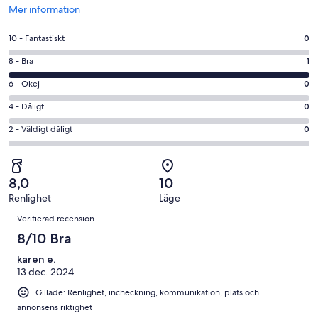
Öppnas
Mer information
i
ett
10
10 - Fantastiskt
0
nytt
-
fönster
8
8 - Bra
1
Fantastiskt
-
i
6
6 - Okej
0
Bra
betyg.
-
i
4
4 - Dåligt
0
0
Okej
betyg.
-
av
i
2
2 - Väldigt dåligt
0
1
Dåligt
1
betyg.
-
av
i
recensioner
0
Väldigt
1
betyg.
av
dåligt
recensioner
0
8,0
10
1
i
av
Renlighet
Läge
recensioner
betyg.
Recensioner
1
0
Verifierad recension
recensioner
av
8/10 Bra
1
karen e.
recensioner
13 dec. 2024
Gillade: Renlighet, incheckning, kommunikation, plats och
annonsens riktighet