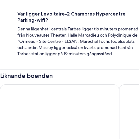
Var ligger Levoltaire-2 Chambres Hypercentre
Parking-wifi?
Denna lägenhet i centrala Tarbes ligger tio minuters promenad
från Nouveautes Theater, Halle Marcadieu och Polyclinique de
l'Ormeau - Site Centre - ELSAN. Marechal Fochs födelseplats
och Jardin Massey ligger också en kvarts promenad härifrån.
Tarbes station ligger på 19 minuters gångavstånd.
Liknande boenden
Mercure Lourdes Imperial
Appart'ho