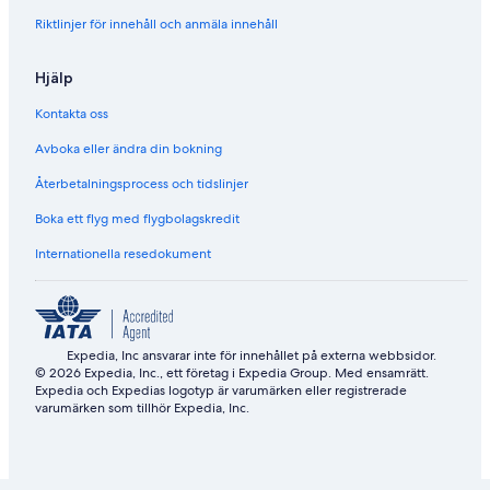
s
a
Riktlinjer för innehåll och anmäla innehåll
e
s
t
s
o
i
Hjälp
h
f
i
i
Kontakta oss
k
e
i
d
Avboka eller ändra din bokning
n
t
Återbetalningsprocess och tidslinjer
g
w
a
o
Boka ett flyg med flygbolagskredit
n
s
d
t
Internationella resedokument
s
a
k
r
i
s
r
.
e
Expedia, Inc ansvarar inte för innehållet på externa webbsidor.
s
© 2026 Expedia, Inc., ett företag i Expedia Group. Med ensamrätt.
o
Expedia och Expedias logotyp är varumärken eller registrerade
r
varumärken som tillhör Expedia, Inc.
t
s