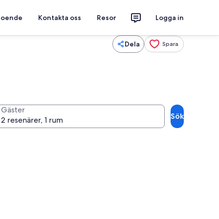
 boende
Kontakta oss
Resor
Logga in
Dela
Spara
Gäster
Sök