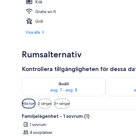
Kök
Gratis wi-fi
Trädgård
Grill
Visa alla
Rumsalternativ
Kontrollera tillgängligheten för dessa d
Kontrollera tillgängligheten för ikväll aug. 7 - aug. 8
Kontrollera ti
Ikväll
aug. 7 - aug. 8
a
Tillgängliga
Alla rum
2 sängar
3+ sängar
filter
Öppna
Ett vardagsrum med en soffa, 
för
7
Familjelägenhet - 1 sovrum (1)
alla
rum
1 sovrum
foton
4 sovplatser
för