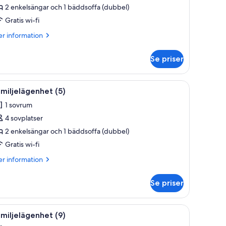
amiljelägenhet
2 enkelsängar och 1 bäddsoffa (dubbel)
)
Gratis wi-fi
er
r information
formation
m
Se priser
miljelägenhet
.
itt bord och en grön dörr.
ppna
Ett modernt vardagsrum med en platt-TV, ett ma
5
miljelägenhet (5)
la
1 sovrum
oton
4 sovplatser
ör
amiljelägenhet
2 enkelsängar och 1 bäddsoffa (dubbel)
)
Gratis wi-fi
er
r information
formation
m
Se priser
miljelägenhet
fa, ett litet vitt bord och en tv som är monterad på väggen.
ppna
Ett modernt vardagsrum med en grå soffa, ett 
7
miljelägenhet (9)
la