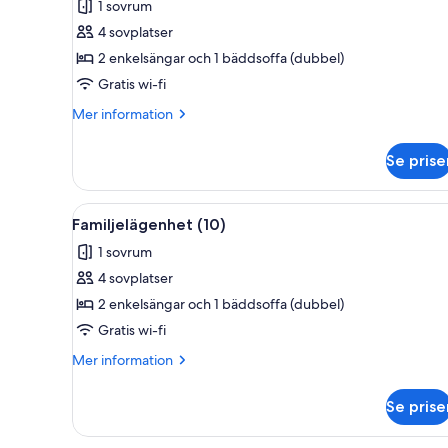
1 sovrum
foton
4 sovplatser
för
Familjelägenhet
2 enkelsängar och 1 bäddsoffa (dubbel)
(6)
Gratis wi-fi
Mer
Mer information
information
om
Se prise
Familjelägenhet
(6)
Öppna
Ett sovrum med ett stort fönst
7
Familjelägenhet (10)
alla
1 sovrum
foton
4 sovplatser
för
Familjelägenhet
2 enkelsängar och 1 bäddsoffa (dubbel)
(10)
Gratis wi-fi
Mer
Mer information
information
om
Se prise
Familjelägenhet
(10)