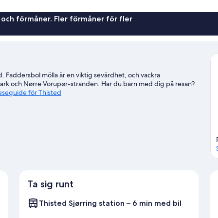
 och förmåner. Fler förmåner för fler
ed. Faddersbol mölla är en viktig sevärdhet, och vackra
lpark och Nørre Vorupør-stranden. Har du barn med dig på resan?
 reseguide för Thisted
Ta sig runt
Thisted Sjørring station – 6 min med bil