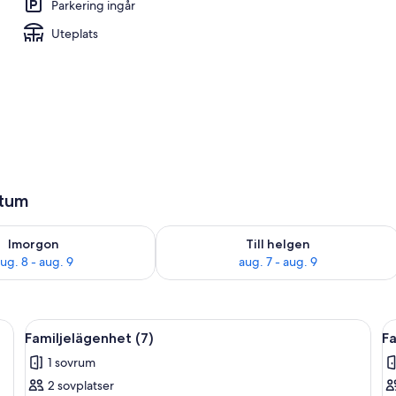
Parkering ingår
Uteplats
atum
llgängligheten för imorgon aug. 8 - aug. 9
Kontrollera tillgängligheten för den h
Imorgon
Till helgen
ug. 8 - aug. 9
aug. 7 - aug. 9
ett glasbord, en väggmonterad TV och ett fönster med utsikt över grönomr
Öppna
Ett litet rum med en säng, ett litet bo
Ö
7
Familjelägenhet (7)
Fa
alla
al
1 sovrum
foton
f
2 sovplatser
för
f