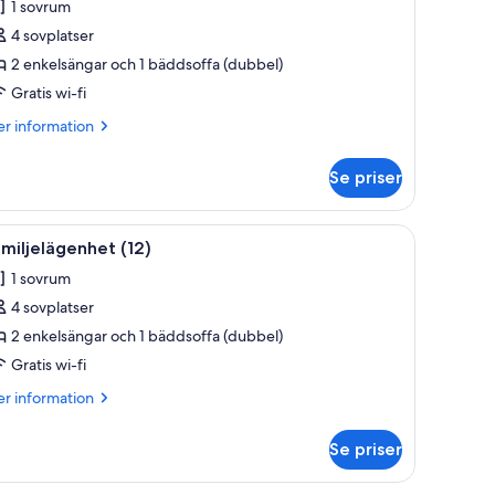
1 sovrum
oton
4 sovplatser
ör
amiljelägenhet
2 enkelsängar och 1 bäddsoffa (dubbel)
)
Gratis wi-fi
er
r information
formation
m
Se priser
miljelägenhet
otstöd, ett litet vitt sidobord och en krukväxt på en fönsterbräda.
ppna
Ett kompakt kök med en inbyggd diskmaskin, e
9
miljelägenhet (12)
la
1 sovrum
oton
4 sovplatser
ör
amiljelägenhet
2 enkelsängar och 1 bäddsoffa (dubbel)
2)
Gratis wi-fi
er
r information
formation
m
Se priser
miljelägenhet
)