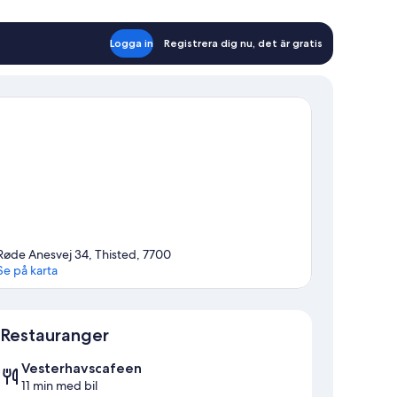
Logga in
Registrera dig nu, det är gratis
Røde Anesvej 34, Thisted, 7700
Se på karta
Karta
Restauranger
Vesterhavscafeen
11 min med bil