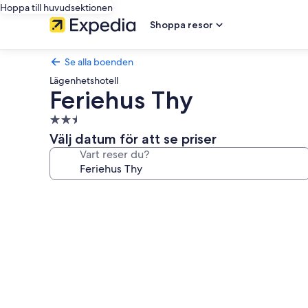
Hoppa till huvudsektionen
Shoppa resor
Se alla boenden
Lägenhetshotell
Feriehus Thy
2.5-
stjärnigt
Välj datum för att se priser
boende
Vart reser du?
Fotogalleri
för
Feriehus
Thy