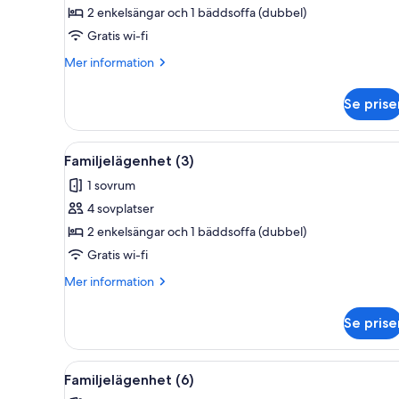
Familjelägenhet
2 enkelsängar och 1 bäddsoffa (dubbel)
-
Gratis wi-fi
1
Mer
Mer information
sovrum
information
(1)
om
Se prise
Familjelägenhet
-
1
Öppna
Ett litet, modernt kök med vita 
6
sovrum
Familjelägenhet (3)
alla
(1)
1 sovrum
foton
4 sovplatser
för
Familjelägenhet
2 enkelsängar och 1 bäddsoffa (dubbel)
(3)
Gratis wi-fi
Mer
Mer information
information
om
Se prise
Familjelägenhet
(3)
Öppna
Ett modernt kök med en matplat
5
Familjelägenhet (6)
alla