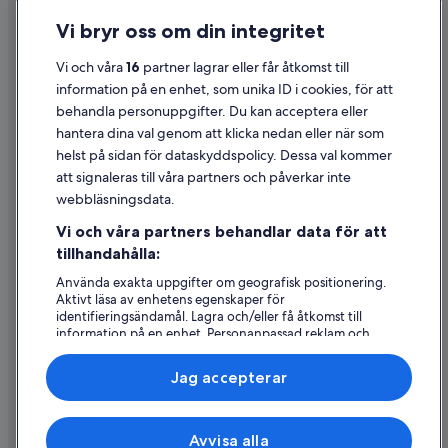
Vi bryr oss om din integritet
Cookies
Användarvillkor
Vi och våra
16
partner lagrar eller får åtkomst till
information på en enhet, som unika ID i cookies, för att
Juridisk information/Kontakta oss
behandla personuppgifter. Du kan acceptera eller
Riktlinjer för innehåll och anmäla innehåll
hantera dina val genom att klicka nedan eller när som
helst på sidan för dataskyddspolicy. Dessa val kommer
Hjälp
att signaleras till våra partners och påverkar inte
webbläsningsdata.
Kontakta oss
Vi och våra partners behandlar data för att
Avboka eller ändra din bokning
tillhandahålla:
Återbetalningsprocess och tidslinjer
Använda exakta uppgifter om geografisk positionering.
Aktivt läsa av enhetens egenskaper för
Boka ett flyg med flygbolagskredit
identifieringsändamål. Lagra och/eller få åtkomst till
information på en enhet. Personanpassad reklam och
Internationella resedokument
innehåll, reklam- och innehållsmätning, forskning
angående målgrupp och tjänsteutveckling.
Jag accepterar
Lista över partner (leverantörer)
Expedia, Inc ansvarar inte för innehållet på externa webbsidor.
Avvisa alla
© 2026 Expedia, Inc., ett företag i Expedia Group. Med ensamrätt.