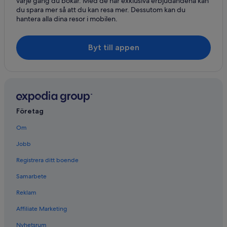
varje gång du bokar. Med de här exklusiva erbjudandena kan
du spara mer så att du kan resa mer. Dessutom kan du
hantera alla dina resor i mobilen.
Byt till appen
Företag
Om
Jobb
Registrera ditt boende
Samarbete
Reklam
Affiliate Marketing
Nyhetsrum