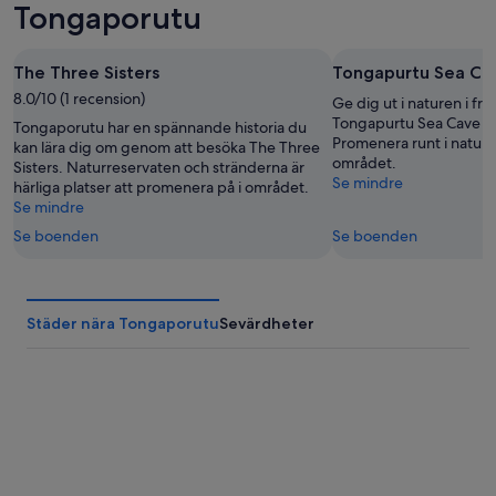
-
natt,
inför
Tongaporutu
8
8
helgen,
aug.
aug.
7
The Three Sisters
Tongapurtu Sea Ca
-
aug.
8.0/10 (1 recension)
9
-
Ge dig ut i naturen i fr
aug.
9
Tongapurtu Sea Cave i
Tongaporutu har en spännande historia du
Promenera runt i naturen
aug.
kan lära dig om genom att besöka The Three
området.
Sisters. Naturreservaten och stränderna är
Se mindre
härliga platser att promenera på i området.
Se mindre
Se boenden
Se boenden
Städer nära Tongaporutu
Sevärdheter