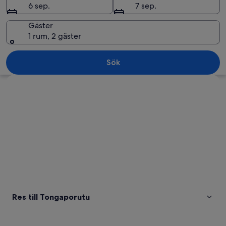
6 sep.
7 sep.
Gäster
1 rum, 2 gäster
Ett kustlandskap med stora klippforma
Sök
Utforska karta
Res till Tongaporutu