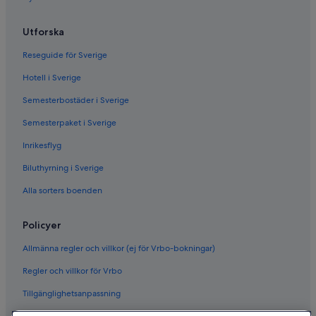
Utforska
Reseguide för Sverige
Hotell i Sverige
Semesterbostäder i Sverige
Semesterpaket i Sverige
Inrikesflyg
Biluthyrning i Sverige
Alla sorters boenden
Policyer
Allmänna regler och villkor (ej för Vrbo-bokningar)
Regler och villkor för Vrbo
Tillgänglighetsanpassning
Sekretess