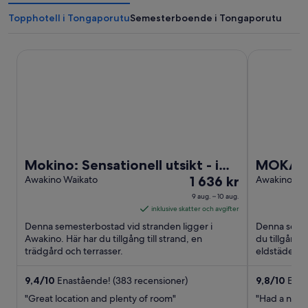
Topphotell i Tongaporutu
Semesterboende i Tongaporutu
Mokino: Sensationell utsikt - i alla riktningar !!!
MOKAU 'Numb
Mokino: Sensationell utsikt - i
MOKAU 
Priset
alla riktningar !!!
Awakino Waikato
1 636 kr
situate
Awakino Wa
är
Mokau<b
9 aug. – 10 aug.
1 636 kr
inklusive skatter och avgifter
per
Denna semesterbostad vid stranden ligger i
Denna semes
natt
Awakino. Här har du tillgång till strand, en
du tillgång t
trädgård och terrasser.
mellan
eldstäder på
om den hjäl
9
aug.
9,4
/
10
Enastående! (383 recensioner)
9,8
/
10
Enast
och
"Great location and plenty of room"
"Had a nice 