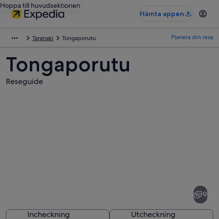
Hoppa till huvudsektionen
Hämta appen
Planera din resa
Taranaki
Tongaporutu
Tongaporutu
Reseguide
Bilder
av
Tongaporutu
9
Incheckning
Utcheckning