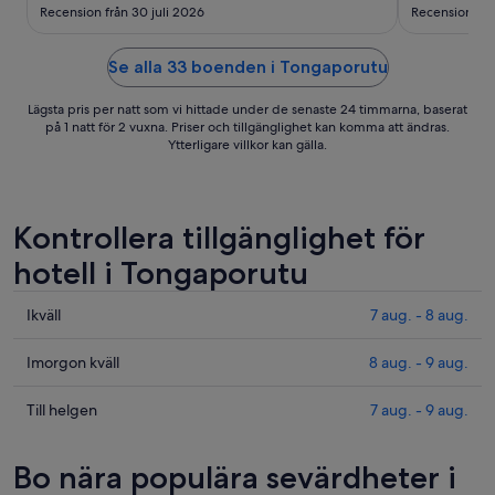
10
Recension från 30 juli 2026
Recension från
aug.
Se alla 33 boenden i Tongaporutu
Lägsta pris per natt som vi hittade under de senaste 24 timmarna, baserat
på 1 natt för 2 vuxna. Priser och tillgänglighet kan komma att ändras.
Ytterligare villkor kan gälla.
Kontrollera tillgänglighet för
hotell i Tongaporutu
Kolla
Ikväll
7 aug. - 8 aug.
priserna
i
Kolla
Imorgon kväll
8 aug. - 9 aug.
Tongaporutu
priserna
för
i
Kolla
Till helgen
7 aug. - 9 aug.
ikväll,
Tongaporutu
priserna
7
för
i
Bo nära populära sevärdheter i
aug.
imorgon
Tongaporutu