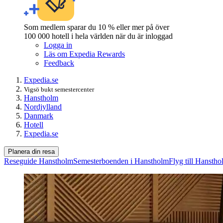
Som medlem sparar du 10 % eller mer på över
100 000 hotell i hela världen när du är inloggad
Logga in
Läs om Expedia Rewards
Feedback
Expedia.se
Vigsö bukt semestercenter
Hanstholm
Nordjylland
Danmark
Hotell
Expedia.se
Planera din resa
Reseguide Hanstholm
Semesterboenden i Hanstholm
Flyg till Hansth