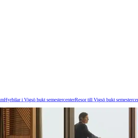
olm
Hyrbilar i Vigsö bukt semestercenter
Resor till Vigsö bukt semesterce