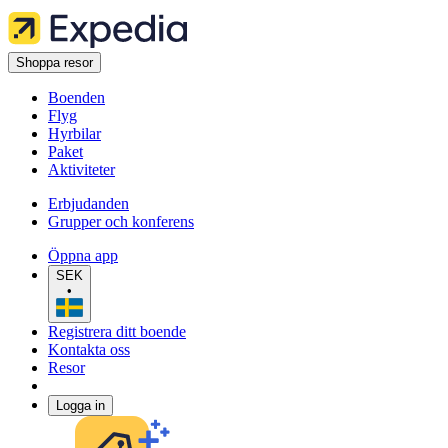
Shoppa resor
Boenden
Flyg
Hyrbilar
Paket
Aktiviteter
Erbjudanden
Grupper och konferens
Öppna app
SEK
•
Registrera ditt boende
Kontakta oss
Resor
Logga in