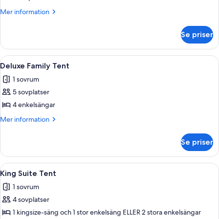
foton
för
Mer
Mer information
information
Rum
om
Se priser
Rum
Öppna
Ett rum med en vägg som har ett mönst
8
Deluxe Family Tent
alla
1 sovrum
foton
5 sovplatser
för
Deluxe
4 enkelsängar
Family
Mer
Mer information
Tent
information
om
Se priser
Deluxe
Family
Tent
Öppna
Ett rum med en säng, en soffa, ett lite
6
King Suite Tent
alla
1 sovrum
foton
4 sovplatser
för
King
1 kingsize-säng och 1 stor enkelsäng ELLER 2 stora enkelsängar