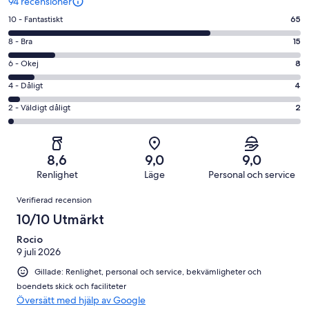
94 recensioner
10
10 - Fantastiskt
65
-
8
8 - Bra
15
Fantastiskt
-
i
6
6 - Okej
8
Bra
betyg.
-
i
4
4 - Dåligt
4
65
Okej
betyg.
-
av
i
2
2 - Väldigt dåligt
2
15
Dåligt
94
betyg.
-
av
i
recensioner
8
Väldigt
94
betyg.
av
dåligt
recensioner
4
8,6
9,0
9,0
94
i
av
Renlighet
Läge
Personal och service
recensioner
betyg.
94
Recensioner
2
Verifierad recension
recensioner
av
10/10 Utmärkt
94
recensioner
Rocio
9 juli 2026
Gillade: Renlighet, personal och service, bekvämligheter och
boendets skick och faciliteter
Översätt med hjälp av Google