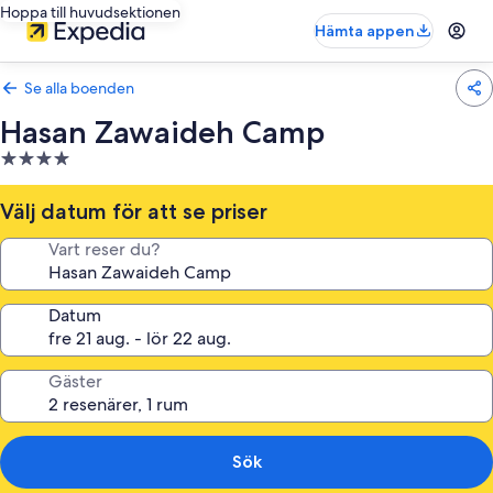
Hoppa till huvudsektionen
Hämta appen
Se alla boenden
Hasan Zawaideh Camp
4.0-
stjärnigt
boende
Välj datum för att se priser
Vart reser du?
Datum
Gäster
Sök