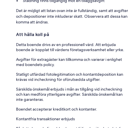
Städning finns tillgänglig mot en tilläggsavgift
Det är möjligt att listan ovan inte är fullständig, samt att avgifter
och depositioner inte inkluderar skatt. Observera att dessa kan
komma att ändras.
Att hålla koll på
Detta boende drivs av en professionell värd. Att erbjuda
boende är kopplat till värdens företagsverksamhet eller yrke.
Avgifter för extragäster kan tillkomma och varierar i enlighet
med boendets policy.
Statligt utfärdad fotolegitimation och kontantdeposition kan
krävas vid incheckning för oförutsedda utgifter.
Särskilda önskemål erbjuds i mån av tillgång vid incheckning
och kan medföra ytterligare avgifter. Särskilda önskemål kan
inte garanteras.
Boendet accepterar kreditkort och kontanter.
Kontantfria transaktioner erbjuds