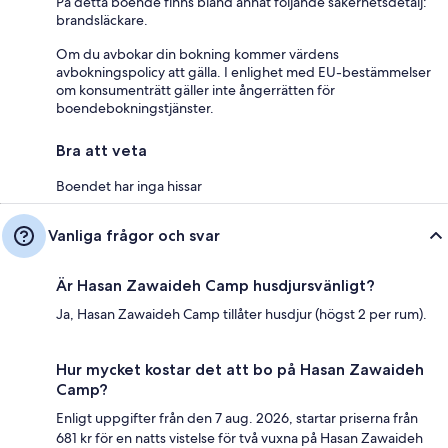
På detta boende finns bland annat följande säkerhetsdetalj:
brandsläckare.
Om du avbokar din bokning kommer värdens
avbokningspolicy att gälla. I enlighet med EU-bestämmelser
om konsumenträtt gäller inte ångerrätten för
boendebokningstjänster.
Bra att veta
Boendet har inga hissar
Vanliga frågor och svar
Är Hasan Zawaideh Camp husdjursvänligt?
Ja, Hasan Zawaideh Camp tillåter husdjur (högst 2 per rum).
Hur mycket kostar det att bo på Hasan Zawaideh
Camp?
Enligt uppgifter från den 7 aug. 2026, startar priserna från
681 kr för en natts vistelse för två vuxna på Hasan Zawaideh