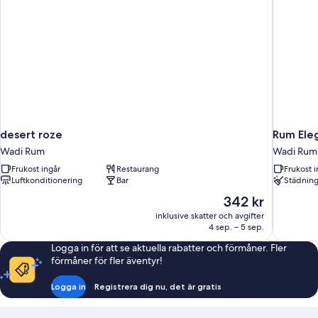
desert roze
Rum Ele
Wadi Rum
Wadi Rum
Frukost ingår
Restaurang
Frukost i
Luftkonditionering
Bar
Städnin
Priset
342 kr
är
inklusive skatter och avgifter
342 kr
4 sep. – 5 sep.
Logga in för att se aktuella rabatter och förmåner. Fler
förmåner för fler äventyr!
Logga in
Registrera dig nu, det är gratis