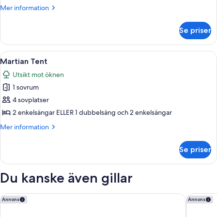
Suite
Mer
Mer information
Tent
information
om
Se priser
King
Suite
Tent
Öppna
Ett rum med två sängar, utsikt över e
39
Martian Tent
alla
Utsikt mot öknen
foton
1 sovrum
för
Martian
4 sovplatser
Tent
2 enkelsängar ELLER 1 dubbelsäng och 2 enkelsängar
Mer
Mer information
information
om
Se priser
Martian
Tent
Du kanske även gillar
desert roze
Rum Eleg
Annons
Annons