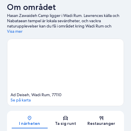
Om området
Hasan Zawaideh Camp ligger i Wadi Rum. Lawrences källa och
Nabataean tempel är lokala sevärdheter, och vackra
naturupplevelser kan du få i området kring Wadi Rum och
Burrah Canyon. Passa på att utforska området med
Visa mer
friluftsaktiviteter som ridning eller andra äventyr som safari.
Gå
till vår reseguide för Wadi Rum
Se fler safari-tältstugor i Wadi Rum
Ad Deiseh, Wadi Rum, 77110
Se på karta
Karta
I närheten
Ta sig runt
Restauranger