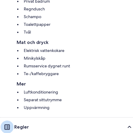
Privat badrum
Regndusch
Schampo
Toalettpapper
Tvål
Mat och dryck
Elektrisk vattenkokare
Minikylskåp
Rumsservice dygnet runt
Te-/kaffebryggare
Mer
Luftkonditionering
Separat sittutrymme
Uppvärmning
Regler