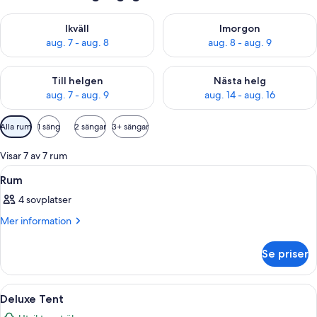
Kontrollera tillgängligheten för ikväll aug. 7 - aug. 8
Kontrollera tillgängligheten f
Ikväll
Imorgon
aug. 7 - aug. 8
aug. 8 - aug. 9
Kontrollera tillgängligheten för den här helgen aug. 7 - aug. 9
Kontrollera tillgängligheten fö
Till helgen
Nästa helg
aug. 7 - aug. 9
aug. 14 - aug. 16
Tillgängliga
Alla rum
1 säng
2 sängar
3+ sängar
filter
för
Visar 7 av 7 rum
rum
Öppna
Ett rum med tältduk som tak, en säng, 
8
Rum
alla
4 sovplatser
foton
för
Mer
Mer information
information
Rum
om
Se priser
Rum
Öppna
Ett rum med en säng, två stolar, ett li
22
Deluxe Tent
alla