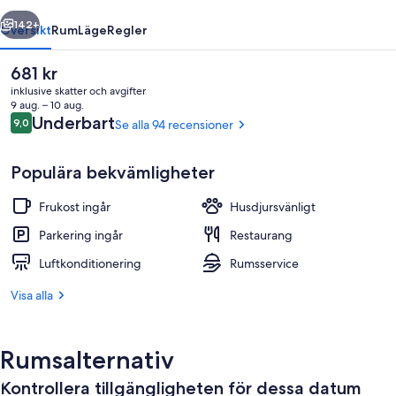
regående
Nästa
142+
Översikt
Rum
Läge
Regler
Det
681 kr
nuvarande
inklusive skatter och avgifter
priset
9 aug. – 10 aug.
är
Recensioner
Underbart
9,0
Se alla 94 recensioner
9,0 av 10,
681 kr
Populära bekvämligheter
Frukost ingår
Husdjursvänligt
Martian Tent | Sängkläder
Parkering ingår
Restaurang
Luftkonditionering
Rumsservice
Visa alla
Rumsalternativ
Kontrollera tillgängligheten för dessa datum