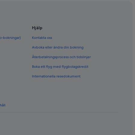
Hjälp
bo-bokningar)
Kontakta oss
Avboka eller ändra din bokning
Återbetalningsprocess och tidslinjer
Boka ett flyg med flygbolagskredit
Internationella resedokument
håll