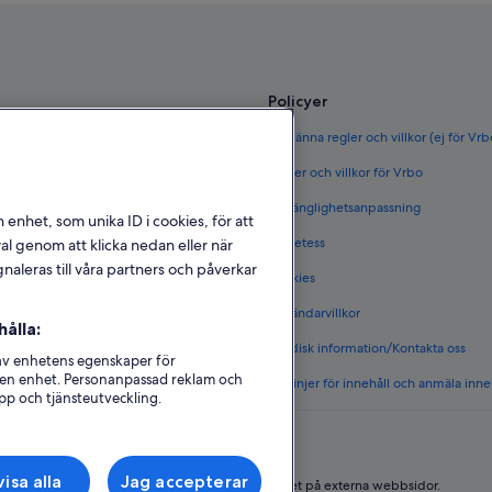
Policyer
ör Sverige
Allmänna regler och villkor (ej för Vr
rige
Regler och villkor för Vrbo
täder i Sverige
Tillgänglighetsanpassning
n enhet, som unika ID i cookies, för att
et i Sverige
Sekretess
l genom att klicka nedan eller när
naleras till våra partners och påverkar
Cookies
 i Sverige
Användarvillkor
ålla:
s boenden
Juridisk information/Kontakta oss
 av enhetens egenskaper för
på en enhet. Personanpassad reklam och
Riktlinjer för innehåll och anmäla inne
pp och tjänsteutveckling.
isa alla
Jag accepterar
Expedia, Inc ansvarar inte för innehållet på externa webbsidor.