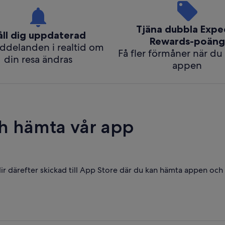
Tjäna dubbla Expe
åll dig uppdaterad
Rewards-poäng
ddelanden i realtid om
Få fler förmåner när du 
din resa ändras
appen
h hämta vår app
r därefter skickad till App Store där du kan hämta appen och 