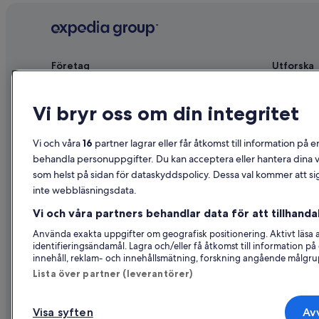
Företag
Utforska
Om
Reseguide f
Vi bryr oss om din integritet
Jobb
Hotell i Sve
Registrera ditt boende
Semesterbos
Vi och våra
16
partner lagrar eller får åtkomst till information på e
Samarbete
Semesterpak
behandla personuppgifter. Du kan acceptera eller hantera dina va
som helst på sidan för dataskyddspolicy. Dessa val kommer att sig
Reklam
Inrikesflyg
inte webbläsningsdata.
Affiliate Marketing
Biluthyrning
Vi och våra partners behandlar data för att tillhandah
Nyhetsrum
Alla sorter
Använda exakta uppgifter om geografisk positionering. Aktivt läsa
identifieringsändamål. Lagra och/eller få åtkomst till information 
innehåll, reklam- och innehållsmätning, forskning angående målgru
Lista över partner (leverantörer)
Visa syften
Avv