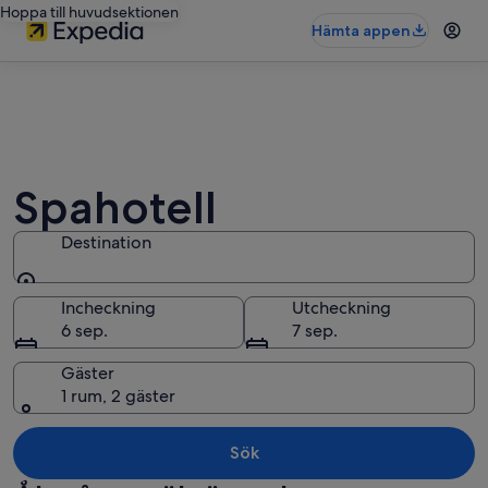
Hoppa till huvudsektionen
Hämta appen
Spahotell
Destination
Destination
Incheckning
Utcheckning
6 sep.
7 sep.
Gäster
1 rum, 2 gäster
Sök