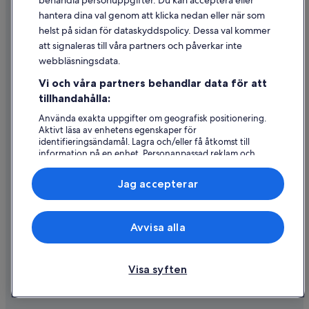
behandla personuppgifter. Du kan acceptera eller
Riktlinjer för innehåll och anmäla innehåll
hantera dina val genom att klicka nedan eller när som
helst på sidan för dataskyddspolicy. Dessa val kommer
Hjälp
att signaleras till våra partners och påverkar inte
webbläsningsdata.
Kontakta oss
Vi och våra partners behandlar data för att
Avboka eller ändra din bokning
tillhandahålla:
Återbetalningsprocess och tidslinjer
Använda exakta uppgifter om geografisk positionering.
Aktivt läsa av enhetens egenskaper för
Boka ett flyg med flygbolagskredit
identifieringsändamål. Lagra och/eller få åtkomst till
information på en enhet. Personanpassad reklam och
Internationella resedokument
innehåll, reklam- och innehållsmätning, forskning
angående målgrupp och tjänsteutveckling.
Jag accepterar
Lista över partner (leverantörer)
Expedia, Inc ansvarar inte för innehållet på externa webbsidor.
Avvisa alla
© 2026 Expedia, Inc., ett företag i Expedia Group. Med ensamrätt.
Expedia och Expedias logotyp är varumärken eller registrerade
varumärken som tillhör Expedia, Inc.
Visa syften