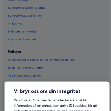
Semesterbostäder i Sverige
Semesterpaket i Sverige
Inrikesflyg
Biluthyrning i Sverige
Alla sorters boenden
Policyer
Allmänna regler och villkor (ej för Vrbo-bokningar)
Regler och villkor för Vrbo
Tillgänglighetsanpassning
Sekretess
Vi bryr oss om din integritet
Cookies
Användarvillkor
Vi och våra
16
partner lagrar eller får åtkomst till
information på en enhet, som unika ID i cookies, för att
Juridisk information/Kontakta oss