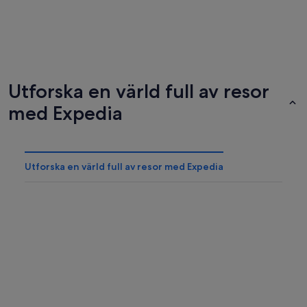
Las Vegas
Cancun
Utforska en värld full av resor
248 spahotell
144 spah
med Expedia
Utforska en värld full av resor med Expedia