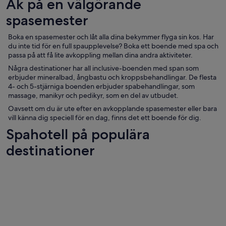
Åk på en välgörande
spasemester
Boka en spasemester och låt alla dina bekymmer flyga sin kos. Har
du inte tid för en full spaupplevelse? Boka ett boende med spa och
passa på att få lite avkoppling mellan dina andra aktiviteter.
Några destinationer har all inclusive-boenden med span som
erbjuder mineralbad, ångbastu och kroppsbehandlingar. De flesta
4- och 5-stjärniga boenden erbjuder spabehandlingar, som
massage, manikyr och pedikyr, som en del av utbudet.
Oavsett om du är ute efter en avkopplande spasemester eller bara
vill känna dig speciell för en dag, finns det ett boende för dig.
Spahotell på populära
destinationer