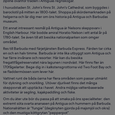
zipline ovanför träden i Antiguas regnskogar.
I huvudstaden St. John’s finns St. John's Cathedral, som byggdes i
barockstil på mitten av 1800-talet. Shoppa på skördemarknaden på
helgerna och lär dig mer om öns historia på Antigua och Barbudas
museum.
Ett annat intressant resmål på Antigua är Nelsons skeppsvarv i
English Harbour. Här bodde amiral Horatio Nelson i ett antal år på
1780-talet. Se även till att besöka nationalparken som omger
området.
Res till Barbuda med färjetjänsten Barbuda Express. Färden tar cirka
en och en halv timme. Barbuda är inte lika utbyggt som Antigua och
har färre invånare och resorter. Här kan du besöka
fregattfågelreservatet nära lagunen i nordväst. Här finns fler än
170fågelarter. Bege dig in i kalkstensgrottorna vid Two Foot Bay och
se fladdermössen som lever här.
Vattnet runt de båda öarna har flera områden som passar utmärkt
för dykning och snorkling. Utöver djurlivet finns det många
skeppsvrak att upptäcka i havet. Andra möjliga vattenbaserade
aktiviteter är segling, kajakpaddling och fiske.
Om du äter ute bör du passa på att smaka på öns specialiteter: den
extremt söta svarta ananasen på Antigua och hummern på Barbuda.
Nationalrätten är ”fungie” (degknyten gjorda på majsmjöl och okra)
och den mustiga köttgrytan ”pepperpot”.