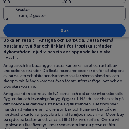
Gäster
1 rum, 2 gäster
En strand med kristallklart turkost vat
Sök
Boka en resa till Antigua och Barbuda. Detta resmål
består av två öar och är känt för tropiska stränder,
dykområden, djurliv och sin avslappnade karibiska
livsstil.
Antigua och Barbuda ligger i östra Karibiska havet och är fullt av
undersköna stränder. De flesta resenärer besöker ön för att slappna
av på de vita och skära sandstränderna eller simma bland rev och
skeppsvrak. Många kommer även för att utforska fågellivet och de
tropiska skogarna.
Antigua är den större av de två öarna, och det är här internationella
flyg landar och kryssningsfartyg lägger till. När du har checkat in på
ditt boende är det dags att bege sig till stranden. Det finns över
hundra att välja mellan. Dickenson Bay och Runaway Bay på den
nordvästra kusten är populära bland familjer, medan Half Moon Bay
på sydöstra kusten är ett välkänt tillhåll för vindsurfare. Om du vill
uppleva ett litet äventyr under semestern kan du prova att åka