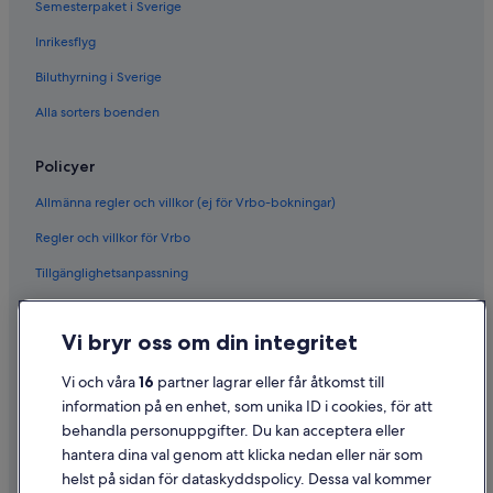
Semesterpaket i Sverige
Inrikesflyg
Biluthyrning i Sverige
Alla sorters boenden
Policyer
Allmänna regler och villkor (ej för Vrbo-bokningar)
Regler och villkor för Vrbo
Tillgänglighetsanpassning
Sekretess
Vi bryr oss om din integritet
Cookies
Användarvillkor
Vi och våra
16
partner lagrar eller får åtkomst till
information på en enhet, som unika ID i cookies, för att
Juridisk information/Kontakta oss
behandla personuppgifter. Du kan acceptera eller
Riktlinjer för innehåll och anmäla innehåll
hantera dina val genom att klicka nedan eller när som
helst på sidan för dataskyddspolicy. Dessa val kommer