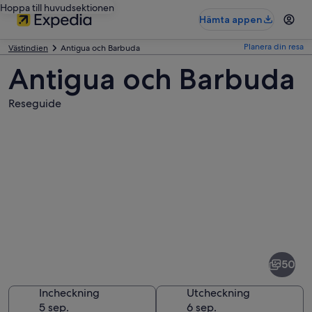
Hoppa till huvudsektionen
Hämta appen
Planera din resa
Västindien
Antigua och Barbuda
Antigua och Barbuda
Reseguide
Bilder
av
Antigua
50
och
Barbuda
Incheckning
Utcheckning
5 sep.
6 sep.