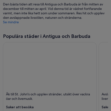
Den bästa tiden att resa till Antigua och Barbuda är från mitten av
december till mitten av april. Vid denna tid är vädret fortfarande
varmt, men inte lika hett som under sommaren. Res hit och upplev
den avslappnade livsstilen, naturen och stränderna.
Se mindre
Populära städer i Antigua och Barbuda
St. John's
Williki
Åk till St. John's och upplev stränder, utsikt över vackra
Avslap
Stränder, Öar och Hav
Stränd
öar och livemusik.
livem
Saker att besöka
Saker