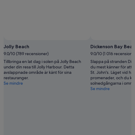
Foto av Matt Anderson Photography
Foto
för
Jolly Beach
Dickenson Bay Bea
fritt
9.0/10 (789 recensioner)
9.0/10 (1 016 recensione
bruk
Tillbringa en lat dag i solen på Jolly Beach
Slappa på stranden Di
av
under din resa till Jolly Harbour. Detta
du mest känner för att la
Matt
avslappnade område är känt för sina
St. John's. Läget vid have
Anderson
restauranger.
promenader, och du kan
Photography
Se mindre
solnedgångarna i områ
Se mindre