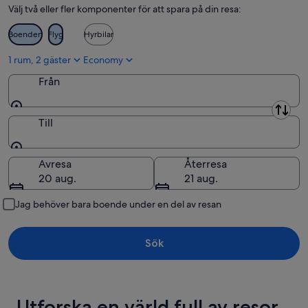
Välj två eller fler komponenter för att spara på din resa:
Boenden
Flyg
Hyrbilar
1 rum, 2 gäster
Economy
Från
Från
Till
Till
Avresa
Återresa
20 aug.
21 aug.
Jag behöver bara boende under en del av resan
Sök
Utforska en värld full av resor