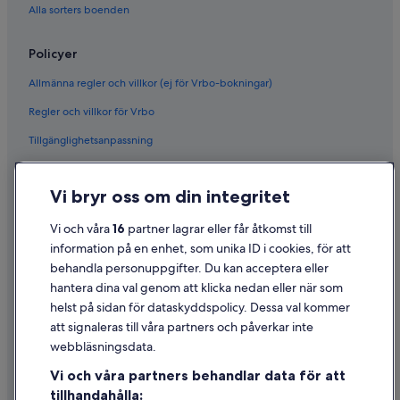
u
Alla sorters boenden
g
h
Policyer
.
B
Allmänna regler och villkor (ej för Vrbo-bokningar)
t
w
Regler och villkor för Vrbo
,
h
Tillgänglighetsanpassning
o
u
Sekretess
s
Vi bryr oss om din integritet
Cookies
e
c
Användarvillkor
Vi och våra
16
partner lagrar eller får åtkomst till
o
information på en enhet, som unika ID i cookies, för att
m
Juridisk information/Kontakta oss
e
behandla personuppgifter. Du kan acceptera eller
s
Riktlinjer för innehåll och anmäla innehåll
hantera dina val genom att klicka nedan eller när som
w
helst på sidan för dataskyddspolicy. Dessa val kommer
i
att signaleras till våra partners och påverkar inte
Hjälp
t
h
webbläsningsdata.
Kontakta oss
G
Vi och våra partners behandlar data för att
e
Avboka eller ändra din bokning
tillhandahålla:
c