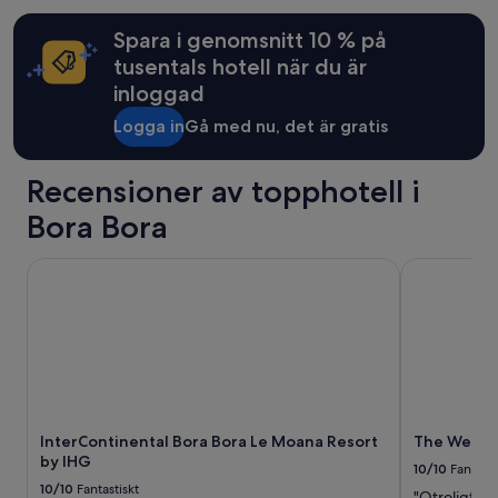
e
x
Spara i genomsnitt 10 % på
p
tusentals hotell när du är
e
inloggad
c
t
Logga in
Gå med nu, det är gratis
e
d
.
Recensioner av topphotell i
C
l
Bora Bora
e
a
InterContinental Bora Bora Le Moana Resort by IHG
The Westin 
n
,
f
u
n
c
t
i
o
InterContinental Bora Bora Le Moana Resort
The Westin
n
by IHG
10/10
Fantasti
a
10/10
Fantastiskt
l
"Otroligt br