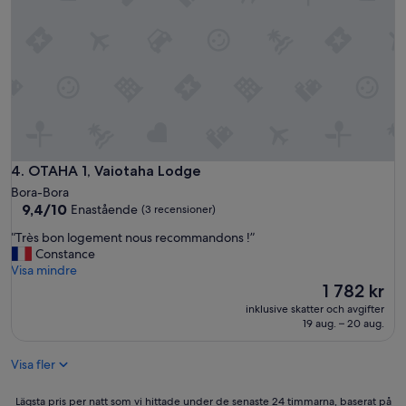
a
e
a
t
r
c
i
b
i
r
o
e
a
o
u
N
k
x
o
e
e
u
d
t
s
.
t
r
E
r
e
v
OTAHA 1, Vaiotaha Lodge
4. OTAHA 1, Vaiotaha Lodge
è
c
e
Bora-Bora
s
o
r
9.4
9,4/10
Enastående
(3 recensioner)
p
m
y
av
r
m
t
“
“Très bon logement nous recommandons !”
10,
o
a
h
T
Constance
Enastående,
p
n
i
r
Visa mindre
(3 recensioner)
r
d
n
è
Priset
1 782 kr
e
o
g
s
är
.
inklusive skatter och avgifter
n
a
b
1 782 kr
19 aug. – 20 aug.
”
s
b
o
”
o
n
u
Visa fler
l
t
o
t
g
Lägsta
Lägsta pris per natt som vi hittade under de senaste 24 timmarna, baserat på