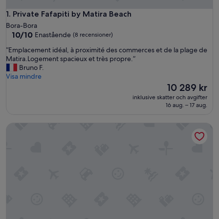
Private Fafapiti by Matira Beach
1. Private Fafapiti by Matira Beach
Bora-Bora
10.0
10/10
Enastående
(8 recensioner)
av
“
“Emplacement idéal, à proximité des commerces et de la plage de
10,
E
Matira.Logement spacieux et très propre.”
Enastående,
m
Bruno F.
(8 recensioner)
p
Visa mindre
l
Priset
10 289 kr
a
är
inklusive skatter och avgifter
c
10 289 kr
16 aug. – 17 aug.
e
m
Mo'a Hidden Villa
e
n
t
i
d
é
a
l
,
à
p