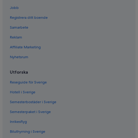
t
r
Jobb
e
Registrera ditt boende
c
o
Samarbete
m
m
Reklam
e
n
Affiliate Marketing
d
Nyhetsrum
t
h
i
Utforska
s
p
Reseguide för Sverige
r
o
Hotell i Sverige
p
e
Semesterbostäder i Sverige
r
Semesterpaket i Sverige
t
y
Inrikesflyg
e
n
Biluthyrning i Sverige
o