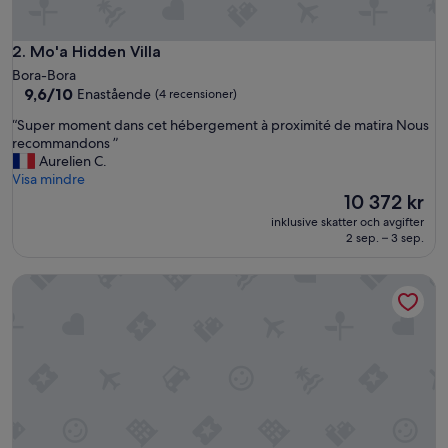
r
o
x
Mo'a Hidden Villa
2. Mo'a Hidden Villa
i
Bora-Bora
m
9.6
9,6/10
Enastående
(4 recensioner)
i
av
t
“
“Super moment dans cet hébergement à proximité de matira Nous
10,
é
S
recommandons ”
Enastående,
d
u
Aurelien C.
(4 recensioner)
e
p
Visa mindre
s
e
Priset
10 372 kr
c
r
är
inklusive skatter och avgifter
o
m
10 372 kr
2 sep. – 3 sep.
m
o
m
m
Villa Alana
e
e
r
n
c
t
e
d
s
a
e
n
t
s
d
c
e
e
l