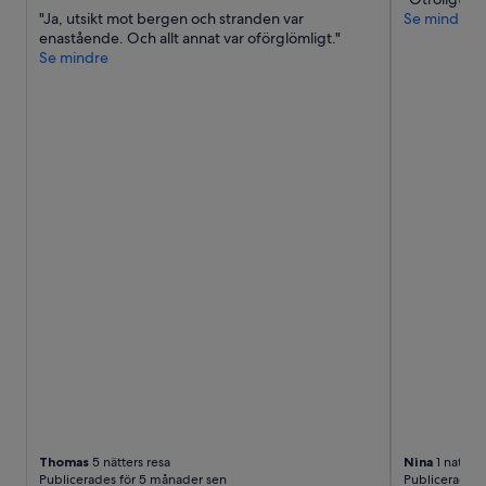
,
"Ja, utsikt mot bergen och stranden var
Se mindre
l
enastående. Och allt annat var oförglömligt."
u
Se mindre
x
u
r
i
o
u
s
,
p
l
e
n
t
y
o
f
s
p
a
c
e
Thomas
5 nätters resa
Nina
1 natts r
Publicerades för 5 månader sen
Publicerades 
,