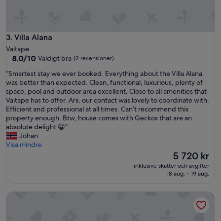
t
a
h
p
é
l
b
a
e
Villa Alana
3. Villa Alana
g
r
Vaitape
e
g
8.0
8,0/10
Väldigt bra
(2 recensioner)
d
e
av
e
m
“
“Smartest stay we ever booked. Everything about the Villa Alana
10,
M
e
S
was better than expected. Clean, functional, luxurious, plenty of
Väldigt
a
n
m
space, pool and outdoor area excellent. Close to all amenities that
bra,
t
t
a
Vaitape has to offer. Arii, our contact was lovely to coordinate with.
(2 recensioner)
i
à
r
Efficient and professional at all times. Can’t recommend this
r
p
t
property enough. Btw, house comes with Geckos that are an
a
r
e
absolute delight 😁”
.
o
s
Johan
L
x
t
Visa mindre
o
i
s
Priset
5 720 kr
g
m
t
är
inklusive skatter och avgifter
e
i
a
5 720 kr
18 aug. – 19 aug.
m
t
y
e
é
w
n
OTAHA 1, Vaiotaha Lodge
d
e
t
e
e
s
m
v
p