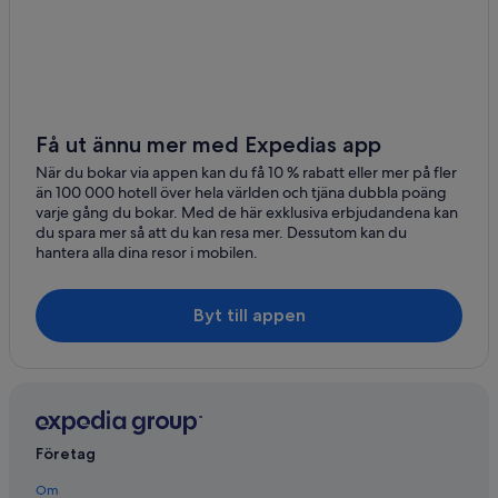
o
f
e
s
s
i
o
Få ut ännu mer med Expedias app
n
a
När du bokar via appen kan du få 10 % rabatt eller mer på fler
l
än 100 000 hotell över hela världen och tjäna dubbla poäng
a
varje gång du bokar. Med de här exklusiva erbjudandena kan
t
du spara mer så att du kan resa mer. Dessutom kan du
a
hantera alla dina resor i mobilen.
l
l
t
Byt till appen
i
m
e
s
.
C
a
Företag
n
’
Om