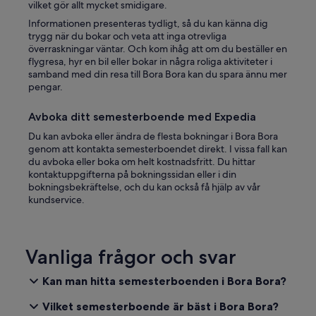
o
vilket gör allt mycket smidigare.
u
Informationen presenteras tydligt, så du kan känna dig
r
trygg när du bokar och veta att inga otrevliga
c
överraskningar väntar. Och kom ihåg att om du beställer en
o
flygresa, hyr en bil eller bokar in några roliga aktiviteter i
n
samband med din resa till Bora Bora kan du spara ännu mer
t
pengar.
a
c
t
Avboka ditt semesterboende med Expedia
w
Du kan avboka eller ändra de flesta bokningar i Bora Bora
a
genom att kontakta semesterboendet direkt. I vissa fall kan
s
du avboka eller boka om helt kostnadsfritt. Du hittar
l
kontaktuppgifterna på bokningssidan eller i din
o
bokningsbekräftelse, och du kan också få hjälp av vår
v
kundservice.
e
l
y
t
Vanliga frågor och svar
o
c
Kan man hitta semesterboenden i Bora Bora?
o
o
Vilket semesterboende är bäst i Bora Bora?
r