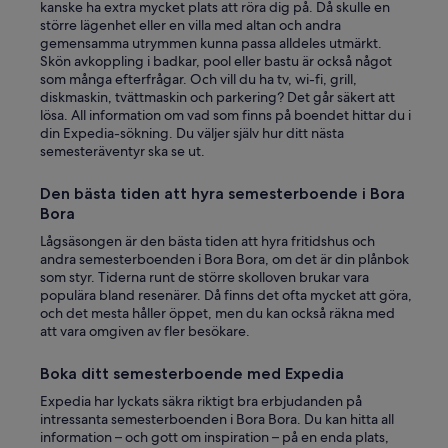
kanske ha extra mycket plats att röra dig på. Då skulle en
t
större lägenhet eller en villa med altan och andra
V
gemensamma utrymmen kunna passa alldeles utmärkt.
a
Skön avkoppling i badkar, pool eller bastu är också något
i
som många efterfrågar. Och vill du ha tv, wi-fi, grill,
t
diskmaskin, tvättmaskin och parkering? Det går säkert att
a
lösa. All information om vad som finns på boendet hittar du i
p
din Expedia-sökning. Du väljer själv hur ditt nästa
e
semesteräventyr ska se ut.
h
a
Den bästa tiden att hyra semesterboende i Bora
s
Bora
t
o
Lågsäsongen är den bästa tiden att hyra fritidshus och
o
andra semesterboenden i Bora Bora, om det är din plånbok
f
som styr. Tiderna runt de större skolloven brukar vara
f
populära bland resenärer. Då finns det ofta mycket att göra,
e
och det mesta håller öppet, men du kan också räkna med
r
att vara omgiven av fler besökare.
.
A
Boka ditt semesterboende med Expedia
r
i
Expedia har lyckats säkra riktigt bra erbjudanden på
i
intressanta semesterboenden i Bora Bora. Du kan hitta all
,
information – och gott om inspiration – på en enda plats,