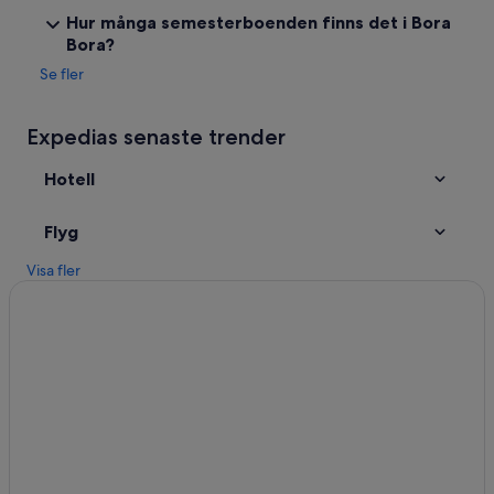
d
Hur många semesterboenden finns det i Bora
i
Bora?
n
a
Se fler
t
e
w
Expedias senaste trender
i
t
Hotell
h
.
E
Flyg
f
f
Visa fler
i
c
i
e
n
t
a
n
d
p
r