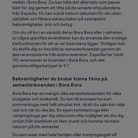
mellan i Bora Bora. Du kan hitta det alternativ som passar
n
bäst för dig genom att titta på de senaste erbjudandena
t
från Expedia. Du kan också mata in datumen för din resa i
.
sökfältet och filtrera sökresultaten på exempelvis
C
bekvämligheter, pris och betyg.
l
Om du vill bo i en särskild del av Bora Bora eller i närheten
o
av några specifika sevärdheter kan du använda den smidiga
s
kartfunktionen för att se var boendena ligger. Slutligen kan
e
du skaffa dig en bra bild av semesterboendet genom att
t
läsa recensionerna från andra resenärer. Expedia har totalt
o
712 recensioner av boenden i Bora Bora, och det
a
genomsnittliga betyget är 9.7.
l
l
a
Bekvämligheter du brukar kunna finna på
m
semesterboenden i Bora Bora
e
Bora Bora har en mängd olika semesterboenden för olika
n
budgetar och önskemål. Du kan till exempel hyra en
i
sommarstuga med fullt utrustat kök, så att du själv kan välja
t
vad och när du ska äta. En egen sommarstuga eller
i
campingstuga ger dig dessutom ofta möjlighet att dra dig
e
undan från stadslivet en liten stund och komma närmare
s
naturen på din semester.
t
h
Du som reser med hela familjen eller kompisgänget vill
a