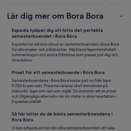
p
o
Lär dig mer om Bora Bora
o
l
a
Expedia hjälper dig att hitta det perfekta
n
d
semesterboendet i Bora Bora
o
Expedia har ett bra utbud av semesterboenden i Bora Bora
u
för alla smaker och plånböcker. Välj bland lägenhetshotell,
t
sommarstugor och andra fritidshus som passar just dig och
d
dina behov.
o
o
Priset för ett semesterboende i Bora Bora
r
a
Semesterboendena i Bora Bora kostar just nu från bara
r
5 720 kr per natt. Priserna varierar stort beroende på
e
tidpunkt, läge och vad som ingår. Du kommer att se priser
a
och tillgängliga alternativ när du matar in dina resedatum i
e
Expedias sökfält.
x
c
Så här hittar du de bästa semesterboendena i
e
Bora Bora
l
l
Vi kan erbjuda en hel del olika semesterboenden att välja
e