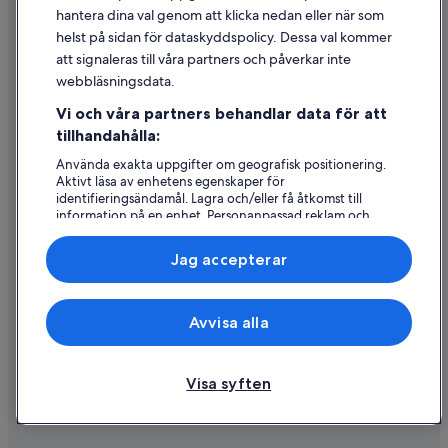
Riktlinjer för innehåll och anmäla innehåll
hantera dina val genom att klicka nedan eller när som
helst på sidan för dataskyddspolicy. Dessa val kommer
att signaleras till våra partners och påverkar inte
Hjälp
webbläsningsdata.
Kontakta oss
Vi och våra partners behandlar data för att
Avboka eller ändra din bokning
tillhandahålla:
Återbetalningsprocess och tidslinjer
Använda exakta uppgifter om geografisk positionering.
Aktivt läsa av enhetens egenskaper för
Boka ett flyg med flygbolagskredit
identifieringsändamål. Lagra och/eller få åtkomst till
information på en enhet. Personanpassad reklam och
Internationella resedokument
innehåll, reklam- och innehållsmätning, forskning
angående målgrupp och tjänsteutveckling.
Jag accepterar
Lista över partner (leverantörer)
Expedia, Inc ansvarar inte för innehållet på externa webbsidor.
Avvisa alla
© 2026 Expedia, Inc., ett företag i Expedia Group. Med ensamrätt.
Expedia och Expedias logotyp är varumärken eller registrerade
varumärken som tillhör Expedia, Inc.
Visa syften