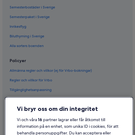
Semesterbostäder i Sverige
Semesterpaket i Sverige
Inrikesflyg
Biluthyrning i Sverige
Alla sorters boenden
Policyer
Allmänna regler och villkor (ej för Vrbo-bokningar)
Regler och villkor för Vrbo
Tillgänglighetsanpassning
Sekretess
Vi bryr oss om din integritet
Cookies
Användarvillkor
Vi och våra
16
partner lagrar eller får åtkomst till
information på en enhet, som unika ID i cookies, för att
Juridisk information/Kontakta oss
behandla personuppgifter. Du kan acceptera eller