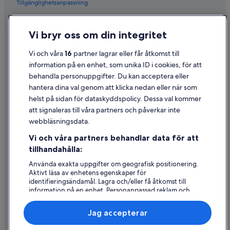
Tillgänglighetsanpassning
Sekretess
Vi bryr oss om din integritet
Cookies
Användarvillkor
Vi och våra
16
partner lagrar eller får åtkomst till
information på en enhet, som unika ID i cookies, för att
Juridisk information/Kontakta oss
behandla personuppgifter. Du kan acceptera eller
Riktlinjer för innehåll och anmäla innehåll
hantera dina val genom att klicka nedan eller när som
helst på sidan för dataskyddspolicy. Dessa val kommer
Hjälp
att signaleras till våra partners och påverkar inte
webbläsningsdata.
Kontakta oss
Vi och våra partners behandlar data för att
Avboka eller ändra din bokning
tillhandahålla:
Återbetalningsprocess och tidslinjer
Använda exakta uppgifter om geografisk positionering.
Aktivt läsa av enhetens egenskaper för
Boka ett flyg med flygbolagskredit
identifieringsändamål. Lagra och/eller få åtkomst till
information på en enhet. Personanpassad reklam och
Internationella resedokument
innehåll, reklam- och innehållsmätning, forskning
angående målgrupp och tjänsteutveckling.
Jag accepterar
Lista över partner (leverantörer)