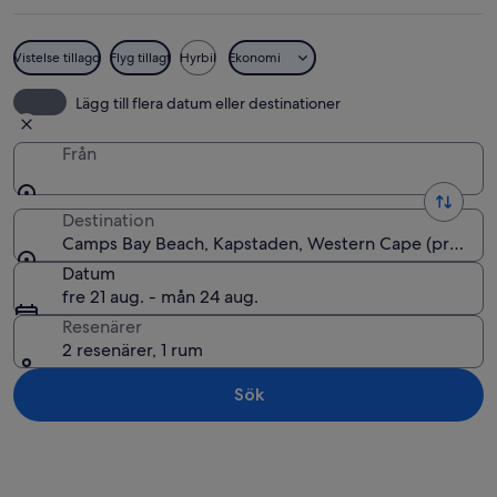
Vistelse tillagd
Flyg tillagt
Hyrbil
Ekonomi
En kuststad med ett bergigt bergsmas
Lägg till flera datum eller destinationer
Från
Destination
Camps Bay Beach, Kapstaden, Western Cape (provins),
Datum
fre 21 aug. - mån 24 aug.
Resenärer
2 resenärer, 1 rum
Sök
Utforska karta