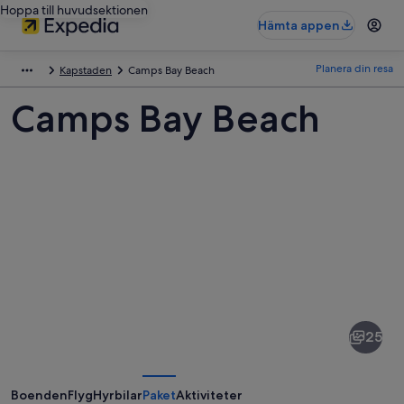
Hoppa till huvudsektionen
Hämta appen
Planera din resa
Kapstaden
Camps Bay Beach
Camps Bay Beach
Bilder
av
Camps
25
Bay
Beach
Boenden
Flyg
Hyrbilar
Paket
Aktiviteter