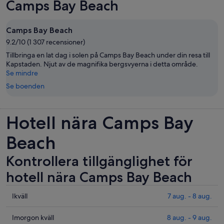
Camps Bay Beach
Camps Bay Beach
9.2/10 (1 307 recensioner)
Tillbringa en lat dag i solen på Camps Bay Beach under din resa till
Kapstaden. Njut av de magnifika bergsvyerna i detta område.
Se mindre
Se boenden
Hotell nära Camps Bay
Beach
Kontrollera tillgänglighet för
hotell nära Camps Bay Beach
Se
Ikväll
7 aug. - 8 aug.
priser
nära
Se
Imorgon kväll
8 aug. - 9 aug.