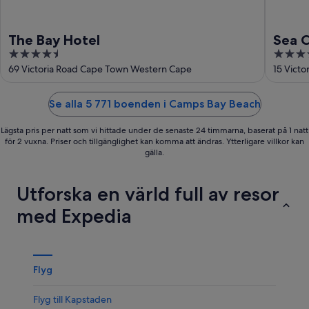
The Bay Hotel
Sea C
4.5
4
out
out
69 Victoria Road Cape Town Western Cape
of
of
5
5
Se alla 5 771 boenden i Camps Bay Beach
Lägsta pris per natt som vi hittade under de senaste 24 timmarna, baserat på 1 natt
för 2 vuxna. Priser och tillgänglighet kan komma att ändras. Ytterligare villkor kan
gälla.
Utforska en värld full av resor
med Expedia
Flyg
Flyg till Kapstaden