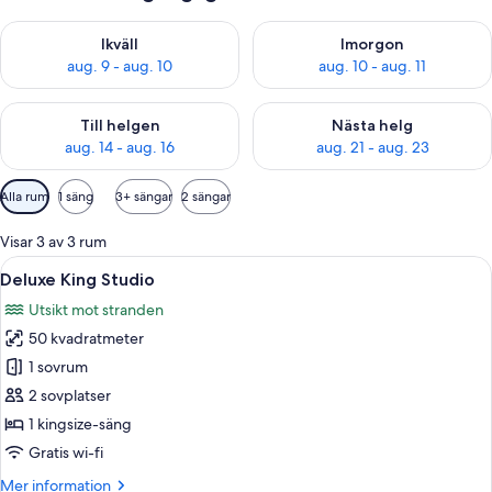
Kontrollera tillgängligheten för ikväll aug. 9 - aug. 10
Kontrollera tillgängligheten fö
Ikväll
Imorgon
aug. 9 - aug. 10
aug. 10 - aug. 11
Kontrollera tillgängligheten för den här helgen aug. 14 - aug. 
Kontrollera tillgängligheten fö
Till helgen
Nästa helg
aug. 14 - aug. 16
aug. 21 - aug. 23
Tillgängliga
Alla rum
1 säng
3+ sängar
2 sängar
filter
för
Visar 3 av 3 rum
rum
Öppna
Ett stort, fristående badkar med utsikt
8
Deluxe King Studio
alla
Utsikt mot stranden
foton
50 kvadratmeter
för
Deluxe
1 sovrum
King
2 sovplatser
Studio
1 kingsize-säng
Gratis wi-fi
Mer
Mer information