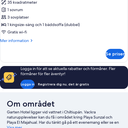
35 kvadratmeter
för
Deluxe
1 sovrum
King
3 sovplatser
Suite
1 kingsize-säng och 1 bäddsoffa (dubbel)
Gratis wi-fi
Mer
Mer information
information
om
Se priser
Deluxe
King
Suite
Logga in för att se aktuella rabatter och förmåner. Fler
förmåner för fler äventyr!
Logga in
Registrera dig nu, det är gratis
Om området
Garten Hotel ligger vid vattnet i Chiltiupán. Vackra
naturupplevelser kan du få i området kring Playa Sunzal och
Playa El Majahual. Har du tänkt gå på ett evenemang eller se en
match när du är i stan? Kolla upp vad som är på gång på
Visa mer