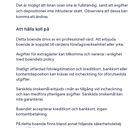
Det är möjligt att listan ovan inte är fullständig, samt att avgifter
och depositioner inte inkluderar skatt. Observera att dessa kan
komma att ändras.
Att hålla koll på
Detta boende drivs av en professionell värd. Att erbjuda
boende är kopplat till värdens företagsverksamhet eller yrke.
Avgifter för extragäster kan tillkomma och varierar i enlighet
med boendets policy.
Statligt utfärdad fotolegitimation och kreditkort, bankkort eller
kontantdeposition kan krävas vid incheckning för oförutsedda
utgifter.
Särskilda önskemål erbjuds i mån av tillgång vid incheckning
och kan medföra ytterligare avgifter. Särskilda önskemål kan
inte garanteras.
Boendet accepterar kreditkort och bankkort; ingen
kontantbetalning.
På detta boende finns bland annat följande säkerhetsdetalj: