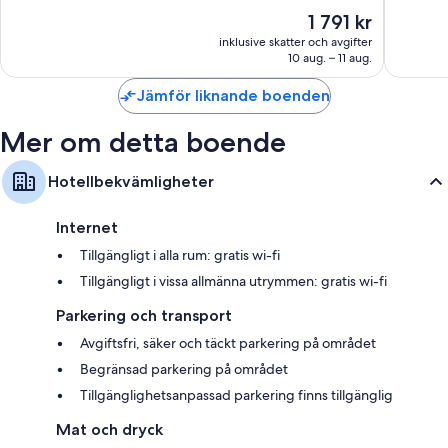
10,
10,
Priset
1 791 kr
Italienska Frette-lakan och bäddmadrasser
Enastående,
Enaståe
är
290 recensioner
70 rece
inklusive skatter och avgifter
Lyxtoalettartiklar, bidéer och hårtorkar
1 791 kr
10 aug. – 11 aug.
50-tums smart-tv med Netflix, streamingtjänster och digitalkanaler
Jämför liknande boenden
Garderober, en personlig kock och vattenkokare
Mer om detta boende
Hotellbekvämligheter
Internet
Tillgängligt i alla rum: gratis wi-fi
Tillgängligt i vissa allmänna utrymmen: gratis wi-fi
Parkering och transport
Avgiftsfri, säker och täckt parkering på området
Begränsad parkering på området
Tillgänglighetsanpassad parkering finns tillgänglig
Mat och dryck