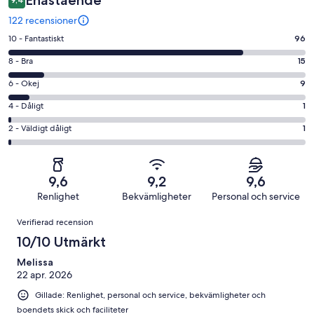
122 recensioner
10
10 - Fantastiskt
96
-
8
8 - Bra
15
Fantastiskt
-
i
6
6 - Okej
9
Bra
betyg.
-
i
4
4 - Dåligt
1
96
Okej
betyg.
-
av
i
2
2 - Väldigt dåligt
1
15
Dåligt
122
betyg.
-
av
i
recensioner
9
Väldigt
122
betyg.
av
dåligt
recensioner
1
9,6
9,2
9,6
122
i
av
Renlighet
Bekvämligheter
Personal och service
recensioner
betyg.
122
Recensioner
1
Verifierad recension
recensioner
av
10/10 Utmärkt
122
recensioner
Melissa
22 apr. 2026
Gillade: Renlighet, personal och service, bekvämligheter och
boendets skick och faciliteter