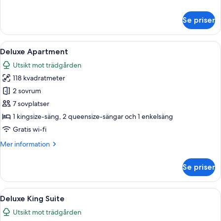
information
om
Se priser
Deluxe
King
Studio
Öppna
Ett modernt utomhuspoolområde med ett
8
Deluxe Apartment
alla
Utsikt mot trädgården
foton
118 kvadratmeter
för
Deluxe
2 sovrum
Apartment
7 sovplatser
1 kingsize-säng, 2 queensize-sängar och 1 enkelsäng
Gratis wi-fi
Mer
Mer information
information
om
Se priser
Deluxe
Apartment
Öppna
Ett modernt sovrum med en stor säng, 
3
Deluxe King Suite
alla
Utsikt mot trädgården
foton