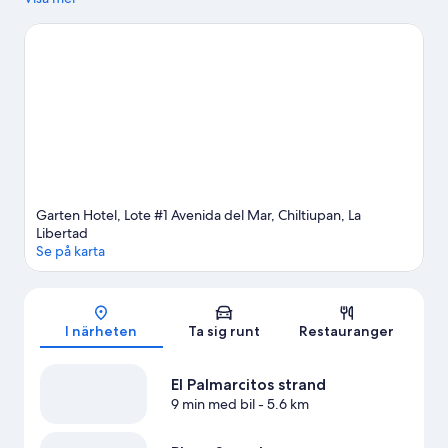
Cuscatlánstadion. Annars kan du få en riktigt trevlig utekväll på
Salamanca Events El Salvador. Snorkling och windsurfing är
utmärkta exempel på vattenaktiviteter tillgängliga i området,
och om du föredrar att stanna på land kan du prova på ekoturer
och ridning i närheten.
Gå till vår reseguide för Chiltiupán
Garten Hotel, Lote #1 Avenida del Mar, Chiltiupan, La
Libertad
Se på karta
Karta
I närheten
Ta sig runt
Restauranger
El Palmarcitos strand
9 min med bil
- 5.6 km