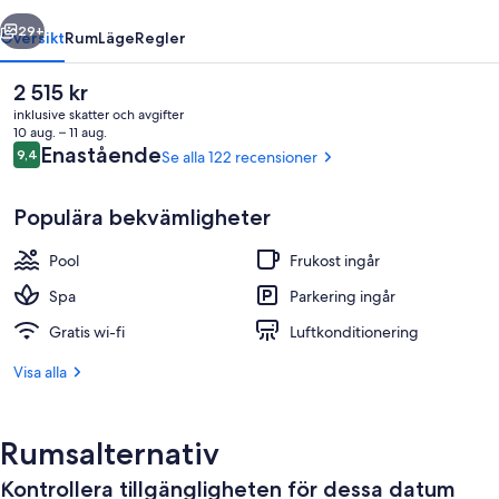
regående
Nästa
29+
Översikt
Rum
Läge
Regler
Det
2 515 kr
nuvarande
inklusive skatter och avgifter
priset
10 aug. – 11 aug.
är
Recensioner
Enastående
9,4
Se alla 122 recensioner
9,4 av 10,
2 515 kr
Populära bekvämligheter
Pool
Frukost ingår
Deluxe King Studio | Italienska Frette
Spa
Parkering ingår
Gratis wi-fi
Luftkonditionering
Visa alla
Rumsalternativ
Kontrollera tillgängligheten för dessa datum