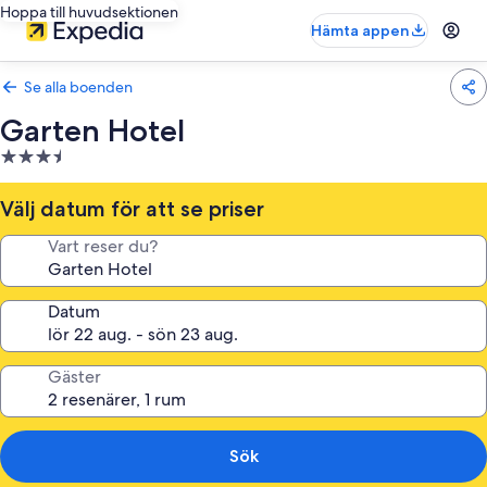
Hoppa till huvudsektionen
Hämta appen
Se alla boenden
Garten Hotel
3.5-
stjärnigt
boende
Välj datum för att se priser
Vart reser du?
Datum
Gäster
Sök