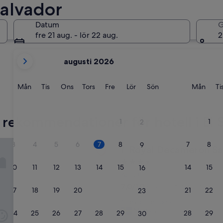
 Salvador
Acajutla
Santa Ana
Datum
G
fre 21 aug. - lör 22 aug.
2
dina
augusti 2026
nuvarande
månader
är
Måndag
Tisdag
Onsdag
Torsdag
Fredag
Lördag
Söndag
Månd
Mån
Tis
Ons
Tors
Fre
Lör
Sön
Mån
Ti
August
2026
Acajutla
Santa A
och
 rekommendationer för hotell i El 
1
1
2
September
2026.
cameron Salinitas - All Inclusive
3
4
5
6
7
8
7
8
9
Royal Decameron Salinitas - A
1. Royal Decameron Sali
3.5-
10
11
12
13
14
15
14
15
16
stjärnigt
Acajutla
boende
7.0
7,0/10
Bra
(1 111 recensioner)
17
18
19
20
21
22
21
22
23
av
“
“Trevlig personal ”
10,
T
Neftaly
Bra,
24
25
26
27
28
29
28
29
30
r
Visa mindre
(1 111 recensioner)