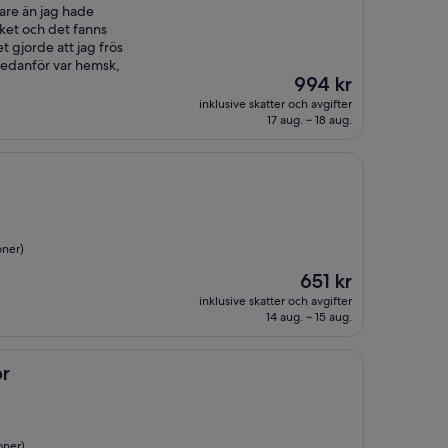
lare än jag hade
cket och det fanns
t gjorde att jag frös
nedanför var hemsk,
Priset
994 kr
är
inklusive skatter och avgifter
994 kr
17 aug. – 18 aug.
oner)
Priset
651 kr
är
inklusive skatter och avgifter
651 kr
14 aug. – 15 aug.
or
oner)