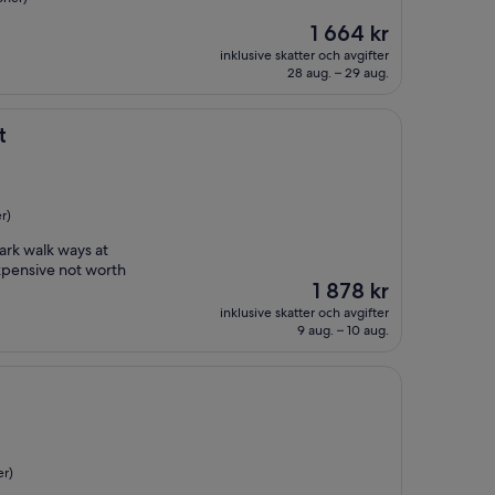
Priset
1 664 kr
är
inklusive skatter och avgifter
1 664 kr
28 aug. – 29 aug.
t
r)
dark walk ways at
xpensive not worth
Priset
1 878 kr
är
inklusive skatter och avgifter
1 878 kr
9 aug. – 10 aug.
s
er)