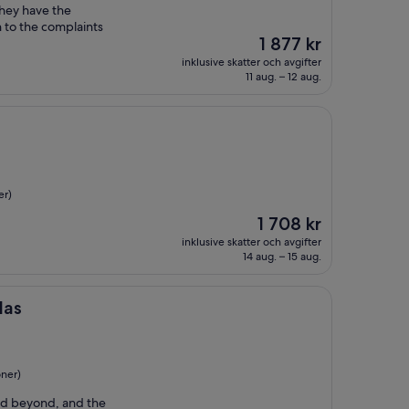
hey have the
 to the complaints
Priset
1 877 kr
är
inklusive skatter och avgifter
1 877 kr
11 aug. – 12 aug.
er)
Priset
1 708 kr
är
inklusive skatter och avgifter
1 708 kr
14 aug. – 15 aug.
las
oner)
nd beyond, and the