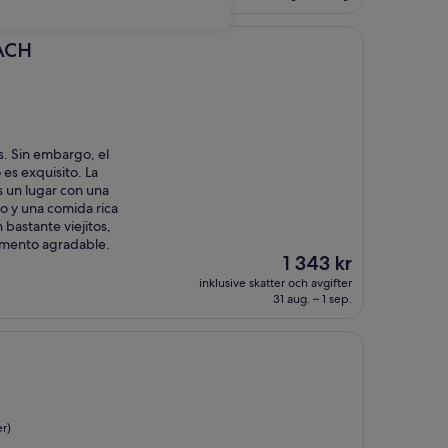
ACH
s. Sin embargo, el
es exquisito. La
s un lugar con una
no y una comida rica
 bastante viejitos,
momento agradable.
Priset
1 343 kr
är
inklusive skatter och avgifter
1 343 kr
31 aug. – 1 sep.
r)