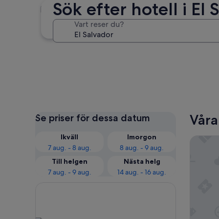
Sök efter hotell i El
San Salvador (med omnejd)
Vart reser du?
San Salvador (med omnejd)
Våra
Se priser för dessa datum
Ikväll
Imorgon
Royal De
7 aug. - 8 aug.
8 aug. - 9 aug.
Till helgen
Nästa helg
7 aug. - 9 aug.
14 aug. - 16 aug.