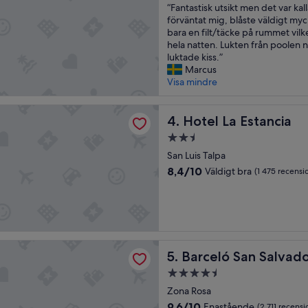
“
e
“Fantastisk utsikt men det var kal
10,
F
m
förväntat mig, blåste väldigt my
Underbart,
a
o
bara en filt/täcke på rummet vilke
(516 recensioner)
n
d
hela natten. Lukten från poolen 
t
e
luktade kiss.”
a
l
Marcus
s
a
Visa mindre
t
c
i
i
 Estancia
s
Hotel La Estancia
o
4. Hotel La Estancia
k
n
2.5-
u
e
stjärnigt
t
San Luis Talpa
s
boende
s
.
8.4
8,4/10
Väldigt bra
(1 475 recensi
i
S
av
k
i
10,
t
n
Väldigt
m
e
bra,
e
m
(1 475 recensioner)
n
b
San Salvador
Barceló San Salvador
d
5. Barceló San Salvad
a
e
r
4.5-
t
g
stjärnigt
Zona Rosa
v
o
boende
a
,
9.6
9,6/10
Enastående
(2 711 recensi