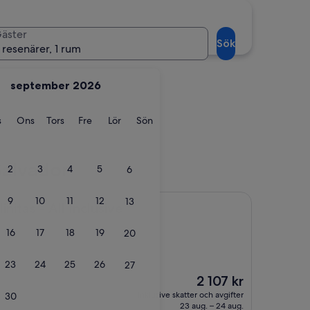
La Herradura
äster
Sök
 resenärer, 1 rum
september 2026
ag
Tisdag
Onsdag
Torsdag
Fredag
Lördag
Söndag
s
Ons
Tors
Fre
Lör
Sön
na
La Herradura
Salvador
2
3
4
5
6
9
10
11
12
13
ll Inclusive
nitas - All Inclusive
16
17
18
19
20
23
24
25
26
27
Priset
2 107 kr
är
inklusive skatter och avgifter
30
2 107 kr
23 aug. – 24 aug.