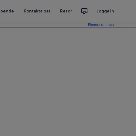
 boende
Kontakta oss
Resor
Logga in
Planera din resa