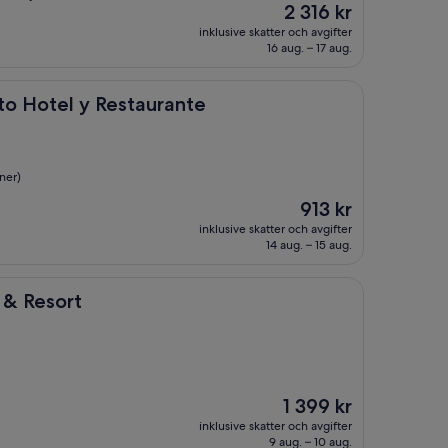
Priset
2 316 kr
är
inklusive skatter och avgifter
2 316 kr
16 aug. – 17 aug.
y Restaurante
rto Hotel y Restaurante
ner)
Priset
913 kr
är
inklusive skatter och avgifter
913 kr
14 aug. – 15 aug.
s & Resort
Priset
1 399 kr
är
inklusive skatter och avgifter
1 399 kr
9 aug. – 10 aug.