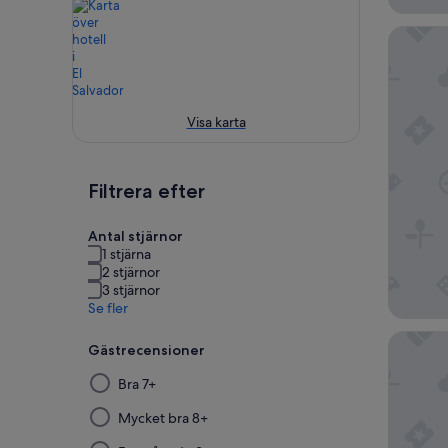
HOTEL 
Visa karta
Filtrera efter
Antal stjärnor
1 stjärna
2 stjärnor
3 stjärnor
Se fler
Tres Pie
Gästrecensioner
Om
Bra 7+
du
väljer
Mycket bra 8+
och