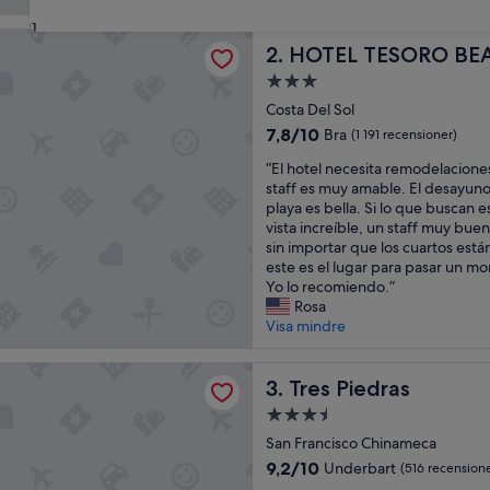
e
31
v
TESORO BEACH
l
HOTEL TESORO BEACH
2. HOTEL TESORO BE
i
3.0-
g
stjärnigt
p
Costa Del Sol
boende
e
7.8
7,8/10
Bra
(1 191 recensioner)
r
av
“
s
“El hotel necesita remodelacione
10,
E
o
staff es muy amable. El desayuno 
Bra,
l
n
playa es bella. Si lo que buscan e
(1 191 recensioner)
h
a
vista increíble, un staff muy bue
o
l
sin importar que los cuartos están
t
”
este es el lugar para pasar un 
e
Yo lo recomiendo.”
l
Rosa
n
Visa mindre
e
c
dras
e
Tres Piedras
3. Tres Piedras
s
3.5-
i
stjärnigt
t
San Francisco Chinameca
boende
a
9.2
9,2/10
Underbart
(516 recensione
r
av