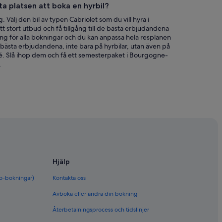
ta platsen att boka en hyrbil?
g. Välj den bil av typen Cabriolet som du vill hyra i
stort utbud och få tillgång till de bästa erbjudandena
oäng för alla bokningar och du kan anpassa hela resplanen
 bästa erbjudandena, inte bara på hyrbilar, utan även på
. Slå ihop dem och få ett semesterpaket i Bourgogne-
.
Hjälp
bo-bokningar)
Kontakta oss
Avboka eller ändra din bokning
Återbetalningsprocess och tidslinjer