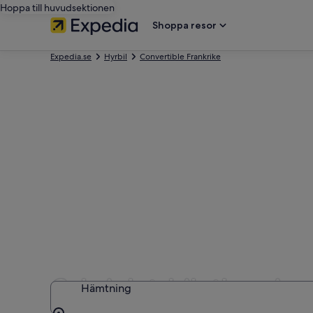
Hoppa till huvudsektionen
Shoppa resor
Expedia.se
Hyrbil
Convertible Frankrike
Cabriolet-biluthyrnin
Hämtning