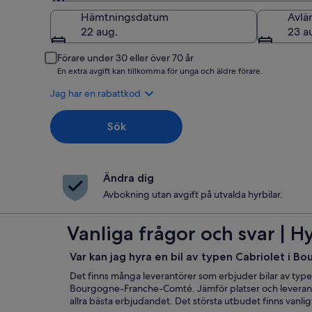
Hämtning
Hämtningsdatum
Avlä
22 aug.
23 a
Förare under 30 eller över 70 år
En extra avgift kan tillkomma för unga och äldre förare.
Jag har en rabattkod
Sök
Ändra dig
Avbokning utan avgift på utvalda hyrbilar.
Vanliga frågor och svar | 
Var kan jag hyra en bil av typen Cabriolet i
Det finns många leverantörer som erbjuder bilar av typen C
Bourgogne-Franche-Comté. Jämför platser och leverantör
allra bästa erbjudandet. Det största utbudet finns vanlig