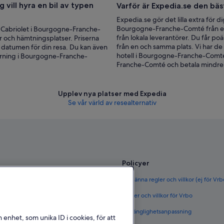
 vill hyra en bil av typen
Varför är Expedia.se den bäs
Expedia.se gör det lilla extra för di
Bourgogne-Franche-Comté från ett 
en Cabriolet i Bourgogne-Franche-
från lokala leverantörer. Du får p
r och hämtningsplatser. Priserna
från en och samma plats. Vi har de
 datumen för din resa. Du kan även
hotell i Bourgogne-Franche-Comté
hyrning i Bourgogne-Franche-
Franche-Comté och betala mindre
Upplev nya platser med Expedia
Se vår värld av resealternativ
Policyer
ör Sverige
Allmänna regler och villkor (ej för Vr
rige
Regler och villkor för Vrbo
täder i Sverige
Tillgänglighetsanpassning
n enhet, som unika ID i cookies, för att