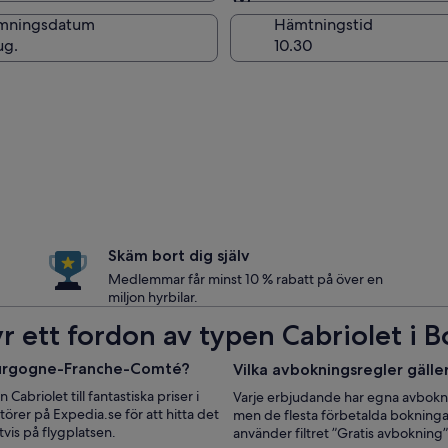
Samma som för hämtni
mningsdatum
Hämtningstid
ug.
Skäm bort dig själv
Medlemmar får minst 10 % rabatt på över en
miljon hyrbilar.
Hyr ett fordon av typen Cabriolet
 Bourgogne-Franche-Comté?
Vilka avbokningsregler gäll
abriolet till fantastiska priser i
Varje erbjudande har egna avbokni
er på Expedia.se för att hitta det
men de flesta förbetalda bokninga
tvis på flygplatsen.
använder filtret ”Gratis avbokning” 