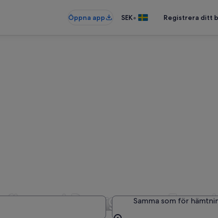
•
Öppna app
SEK
Registrera ditt
gsfirmor i Bourgogne-Fran
Samma som för hämtni