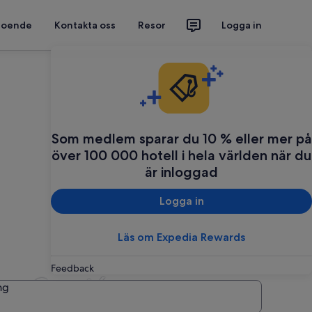
 boende
Kontakta oss
Resor
Logga in
Som medlem sparar du 10 % eller mer på
över 100 000 hotell i hela världen när du
är inloggad
Logga in
Läs om Expedia Rewards
Feedback
che-Comté
ng