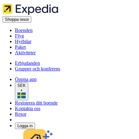
Shoppa resor
Boenden
Flyg
Hyrbilar
Paket
Aktiviteter
Erbjudanden
Grupper och konferens
Öppna app
SEK
•
Registrera ditt boende
Kontakta oss
Resor
Logga in