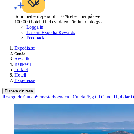
Som medlem sparar du 10 % eller mer på över
100 000 hotell i hela världen när du är inloggad
Logga in
Läs om Expedia Rewards
Feedback
Expedia.se
Cunda
Ayvalik
Balıkesir
Turkiet
Hotell
Expedia.se
Planera din resa
Reseguide Cunda
Semesterboenden i Cunda
Flyg till Cunda
Hyrbilar i