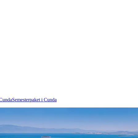
 Cunda
Semesterpaket i Cunda