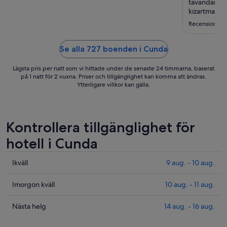
2
tavandan ör
sep.
kızartmadına 
Diper sipariş
Recension frå
Oda kahvaltı
sunuluyor. F
konaklama+re
Se alla 727 boenden i Cunda
Lägsta pris per natt som vi hittade under de senaste 24 timmarna, baserat
på 1 natt för 2 vuxna. Priser och tillgänglighet kan komma att ändras.
Ytterligare villkor kan gälla.
Kontrollera tillgänglighet för
hotell i Cunda
Kolla
Ikväll
9 aug. - 10 aug.
priserna
i
Kolla
Imorgon kväll
10 aug. - 11 aug.
Cunda
priserna
för
i
Kolla
Nästa helg
14 aug. - 16 aug.
ikväll,
Cunda
priserna
9