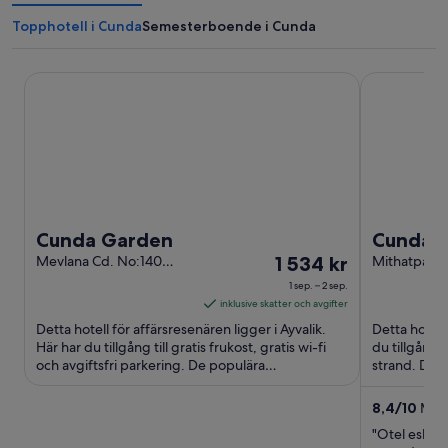
Topphotell i Cunda
Semesterboende i Cunda
Cunda Garden
Cunda Oteli
Cunda Garden
Cunda O
Priset
Mevlana Cd. No:140
1 534 kr
Mithatpasa
Ayvalik Ayvalik
Dombadis Me
är
1 sep. – 2 sep.
1 534 kr
inklusive skatter och avgifter
per
Detta hotell för affärsresenären ligger i Ayvalik.
Detta hotell 
natt
Här har du tillgång till gratis frukost, gratis wi-fi
du tillgång t
och avgiftsfri parkering. De populära
mellan
strand. De 
sevärdheterna ...
Beach ...
1
sep.
8,4
/
10
Myck
och
"Otel eski v