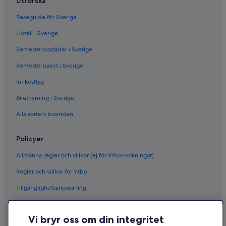
Utforska
Reseguide för Sverige
Hotell i Sverige
Semesterbostäder i Sverige
Semesterpaket i Sverige
Inrikesflyg
Biluthyrning i Sverige
Alla sorters boenden
Policyer
Allmänna regler och villkor (ej för Vrbo-bokningar)
Regler och villkor för Vrbo
Tillgänglighetsanpassning
Sekretess
Vi bryr oss om din integritet
Cookies