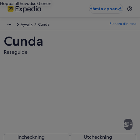
Hoppa till huvudsektionen
Hämta appen
Planera din resa
Ayvalik
Cunda
Cunda
Reseguide
Bilder
av
Cunda
9
Incheckning
Utcheckning