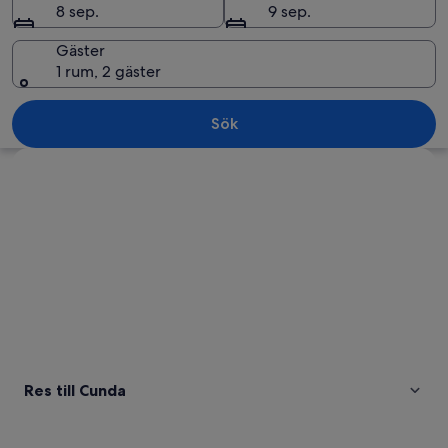
8 sep.
9 sep.
Gäster
1 rum, 2 gäster
Ett flygbildsbild av en kuststad med en 
Sök
Utforska karta
Res till Cunda