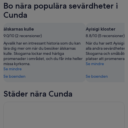
för
i
Bo nära populära sevärdheter i
aug.
imorgon
Cunda
-
natt,
inför
Cunda
10
10
nästa
aug.
aug.
helg,
älskarnas kulle
Ayisigi kloster
-
14
9.0/10 (2 recensioner)
11
8.8/10 (5 recensioner)
aug.
aug.
-
Ayvalik har en intressant historia som du kan
När du har sett Ayisigi k
16
lära dig mer om när du besöker älskarnas
alla andra sevärdheter oc
kulle. Skogarna lockar med härliga
Skogarna och småbåtsh
aug.
promenader i området, och du får inte heller
platser att promenera p
missa kyrkorna.
Se mindre
Se mindre
Se boenden
Se boenden
Städer nära Cunda