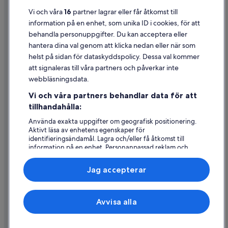
Användarvillkor
Vi och våra
16
partner lagrar eller får åtkomst till
information på en enhet, som unika ID i cookies, för att
Juridisk information/Kontakta oss
behandla personuppgifter. Du kan acceptera eller
Riktlinjer för innehåll och anmäla innehåll
hantera dina val genom att klicka nedan eller när som
helst på sidan för dataskyddspolicy. Dessa val kommer
att signaleras till våra partners och påverkar inte
Hjälp
webbläsningsdata.
Kontakta oss
Vi och våra partners behandlar data för att
Avboka eller ändra din bokning
tillhandahålla:
Återbetalningsprocess och tidslinjer
Använda exakta uppgifter om geografisk positionering.
Aktivt läsa av enhetens egenskaper för
Boka ett flyg med flygbolagskredit
identifieringsändamål. Lagra och/eller få åtkomst till
information på en enhet. Personanpassad reklam och
Internationella resedokument
innehåll, reklam- och innehållsmätning, forskning
angående målgrupp och tjänsteutveckling.
Jag accepterar
Lista över partner (leverantörer)
Expedia, Inc ansvarar inte för innehållet på externa webbsidor.
Avvisa alla
© 2026 Expedia, Inc., ett företag i Expedia Group. Med ensamrätt.
Expedia och Expedias logotyp är varumärken eller registrerade
varumärken som tillhör Expedia, Inc.