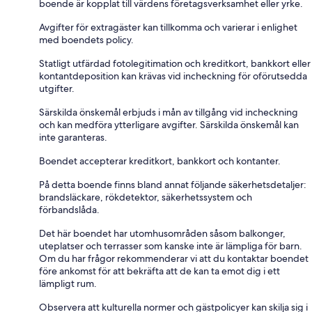
boende är kopplat till värdens företagsverksamhet eller yrke.
Avgifter för extragäster kan tillkomma och varierar i enlighet
med boendets policy.
Statligt utfärdad fotolegitimation och kreditkort, bankkort eller
kontantdeposition kan krävas vid incheckning för oförutsedda
utgifter.
Särskilda önskemål erbjuds i mån av tillgång vid incheckning
och kan medföra ytterligare avgifter. Särskilda önskemål kan
inte garanteras.
Boendet accepterar kreditkort, bankkort och kontanter.
På detta boende finns bland annat följande säkerhetsdetaljer:
brandsläckare, rökdetektor, säkerhetssystem och
förbandslåda.
Det här boendet har utomhusområden såsom balkonger,
uteplatser och terrasser som kanske inte är lämpliga för barn.
Om du har frågor rekommenderar vi att du kontaktar boendet
före ankomst för att bekräfta att de kan ta emot dig i ett
lämpligt rum.
Observera att kulturella normer och gästpolicyer kan skilja sig i