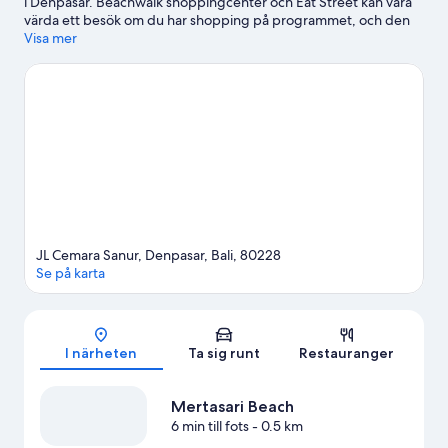
i Denpasar. Beachwalk shoppingcenter och Eat Street kan vara
värda ett besök om du har shopping på programmet, och den
som föredrar att uppleva områdets vackra natur kan utforska
Visa mer
Sanur Beach och Kuta Beach. Waterbom Bali och Balis havs- och
safaripark är också värda ett besök. Upplev vattenäventyr som
kajakpaddling, snorkling och skärmsegling i närheten, eller
prova på andra friluftsaktiviteter som cykelturer.
Gå till vår
reseguide för Denpasar
JL Cemara Sanur, Denpasar, Bali, 80228
Se på karta
Karta
I närheten
Ta sig runt
Restauranger
Mertasari Beach
6 min till fots
- 0.5 km