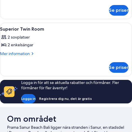
information
om
Se priser
Svit
(Corner)
Öppna
Minibar, värdeförvaringsskåp på rumm
2
Superior Twin Room
alla
2 sovplatser
foton
2 enkelsängar
för
Superior
Mer
Mer information
information
Twin
om
Room
Se priser
Superior
Twin
Room
Logga in för att se aktuella rabatter och förmåner. Fler
förmåner för fler äventyr!
Logga in
Registrera dig nu, det är gratis
Om området
Prama Sanur Beach Bali ligger nära stranden i Sanur, en stadsdel