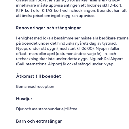
innehavare måste uppvisa antingen ett Indonesiskt ID-kort,
KTP-kort eller KITAS-kort vid incheckningen. Boendet har rätt
att ändra priset om inget intyg kan uppvisas.
Renoveringar och stängningar
I enlighet med lokala bestämmelser måste alla besökare stanna
på boendet under det hinduiska nyårets dag av tystnad,
Nyepi, under ett dygn (med start kl. 06.00). Nyepi infaller
oftast i mars eller april (datumen ändras varje år). In- och
utcheckning sker inte under detta dygn. Ngurah Rai Airport
(Bali International Airport) är också stängd under Nyepi.
Åtkomst till boendet
Bemannad reception
Husdjur
Djur och assistanshundar ej tillåtna
Barn och extrasängar