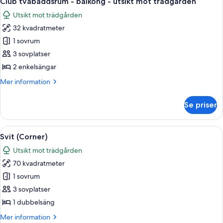
Club tvåbäddsrum - balkong - utsikt mot trädgården
alla
Utsikt mot trädgården
foton
32 kvadratmeter
för
Club
1 sovrum
tvåbäddsrum
3 sovplatser
-
2 enkelsängar
balkong
Mer
Mer information
-
information
utsikt
om
Se priser
Club
mot
tvåbäddsrum
trädgården
-
Öppna
Ett hotellrum med en stor säng, ett sk
6
balkong
Svit (Corner)
alla
-
Utsikt mot trädgården
utsikt
foton
mot
70 kvadratmeter
för
trädgården
Svit
1 sovrum
(Corner)
3 sovplatser
1 dubbelsäng
Mer
Mer information