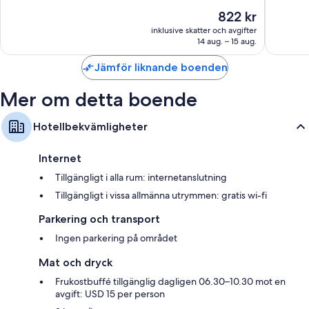
10,
10,
42-tums tv med kabelkanaler
Priset
822 kr
Väldigt
Väldigt
Balkonger, vattenkokare och daglig städning
är
bra,
bra,
inklusive skatter och avgifter
822 kr
14 aug. – 15 aug.
712 recensioner
1 001 re
Jämför liknande boenden
Mer om detta boende
Hotellbekvämligheter
Internet
Tillgängligt i alla rum: internetanslutning
Tillgängligt i vissa allmänna utrymmen: gratis wi-fi
Parkering och transport
Ingen parkering på området
Mat och dryck
Frukostbuffé tillgänglig dagligen 06.30–10.30 mot en
avgift: USD 15 per person