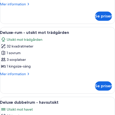
Mer
Mer information
information
om
Se priser
Superior
dubbelrum
Öppna
Ett hotellrum med en stor säng, ett sk
4
Deluxe-rum - utsikt mot trädgården
alla
Utsikt mot trädgården
foton
32 kvadratmeter
för
Deluxe-
1 sovrum
rum
3 sovplatser
-
1 kingsize-säng
utsikt
Mer
Mer information
mot
information
trädgården
om
Se priser
Deluxe-
rum
-
Öppna
Ett hotellrum med en stor säng, ett tr
4
utsikt
Deluxe dubbelrum - havsutsikt
alla
mot
Utsikt mot havet
trädgården
foton