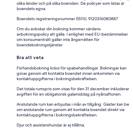
olika länder och på olika boenden. De policyer som listas är
boendets egna.
Boendets registreringsnummer 55110, 9120316080887
Om du avbokar din bokning kommer värdens
avbokningspolicy att gälla. I enlighet med EU-bestämmelser
om konsumenträtt gäller inte ångerrätten för
boendebokningstjänster.
Bra att veta
Förhandsbokning krävs för spabehandlingar. Bokningar kan
göras genom att kontakta boendet innan ankomsten via
kontaktuppgifterna i bokningsbekräftelsen.
Det totala rumspris som visas för den 31 december inkluderar
avgiften för en obligatorisk galamiddag på nyårsaftonen.
Anslutande rum kan erbjudas i mån av tillgång. Gäster kan be
om anslutande rum genom att kontakta boendet direkt via
kontaktuppgifterna i bokningsbekräftelsen.
Djur och assistanshundar är ej tillåtna.