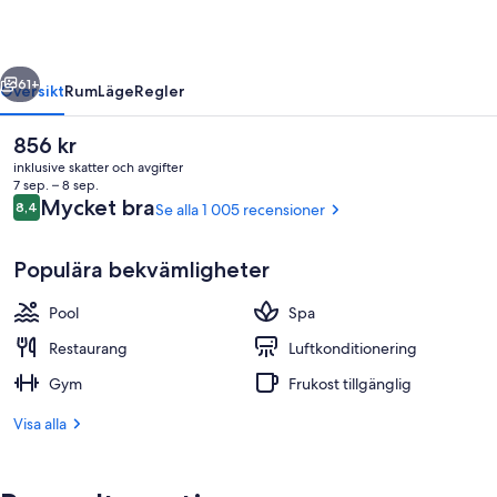
regående
Nästa
61+
Översikt
Rum
Läge
Regler
Det
856 kr
nuvarande
inklusive skatter och avgifter
priset
7 sep. – 8 sep.
är
Recensioner
Mycket bra
8,4
Se alla 1 005 recensioner
8,4 av 10,
856 kr
Populära bekvämligheter
Pool
Spa
Här finns 3 restauranger som serverar
Restaurang
Luftkonditionering
Gym
Frukost tillgänglig
Visa alla