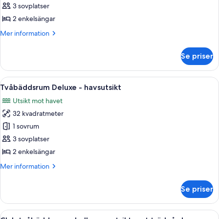
Deluxe
3 sovplatser
-
2 enkelsängar
utsikt
Mer
Mer information
mot
information
trädgården
om
Se priser
Tvåbäddsrum
Deluxe
-
Öppna
Ett hotellrum med två sängar, ett skr
4
utsikt
Tvåbäddsrum Deluxe - havsutsikt
alla
mot
Utsikt mot havet
trädgården
foton
32 kvadratmeter
för
Tvåbäddsrum
1 sovrum
Deluxe
3 sovplatser
-
2 enkelsängar
havsutsikt
Mer
Mer information
information
om
Se priser
Tvåbäddsrum
Deluxe
-
Öppna
Ett hotellrum med två sängar, ett skri
3
havsutsikt