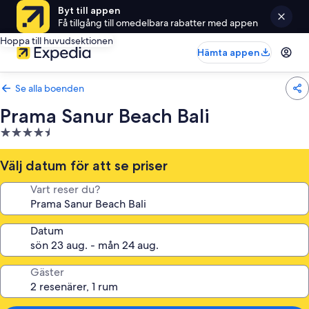
Byt till appen
Få tillgång till omedelbara rabatter med appen
Hoppa till huvudsektionen
Hämta appen
Se alla boenden
Prama Sanur Beach Bali
4.5-
stjärnigt
boende
Välj datum för att se priser
Vart reser du?
Datum
Gäster