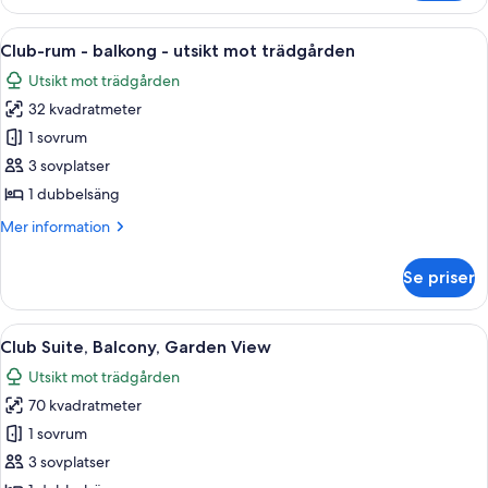
Öppna
Ett hotellrum med en stor säng, ett skr
2
Club-rum - balkong - utsikt mot trädgården
alla
Utsikt mot trädgården
foton
32 kvadratmeter
för
Club-
1 sovrum
rum
3 sovplatser
-
1 dubbelsäng
balkong
Mer
Mer information
-
information
utsikt
om
Se priser
Club-
mot
rum
trädgården
-
Öppna
Ett hotellrum med en stor säng, en pl
4
balkong
Club Suite, Balcony, Garden View
alla
-
Utsikt mot trädgården
utsikt
foton
mot
70 kvadratmeter
för
trädgården
Club
1 sovrum
Suite,
3 sovplatser
Balcony,