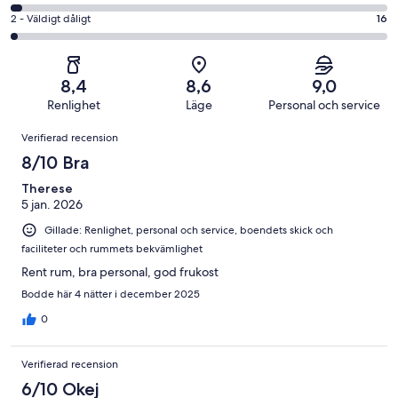
Okej
betyg.
-
av
i
2
2 - Väldigt dåligt
16
386
Dåligt
1005
betyg.
-
av
i
recensioner
135
Väldigt
1005
betyg.
av
dåligt
recensioner
33
8,4
8,6
9,0
1005
i
av
Renlighet
Läge
Personal och service
recensioner
betyg.
1005
Recensioner
16
Verifierad recension
recensioner
av
8/10 Bra
1005
recensioner
Therese
5 jan. 2026
Gillade: Renlighet, personal och service, boendets skick och
faciliteter och rummets bekvämlighet
Rent rum, bra personal, god frukost
Bodde här 4 nätter i december 2025
0
Verifierad recension
6/10 Okej