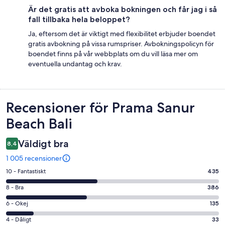
Är det gratis att avboka bokningen och får jag i så
fall tillbaka hela beloppet?
Ja, eftersom det är viktigt med flexibilitet erbjuder boendet
gratis avbokning på vissa rumspriser. Avbokningspolicyn för
boendet finns på vår webbplats om du vill läsa mer om
eventuella undantag och krav.
Recensioner
Recensioner för Prama Sanur
Beach Bali
Väldigt bra
8,4
1 005 recensioner
10
10 - Fantastiskt
435
-
8
8 - Bra
386
Fantastiskt
-
i
6
6 - Okej
135
Bra
betyg.
-
i
4
4 - Dåligt
33
435