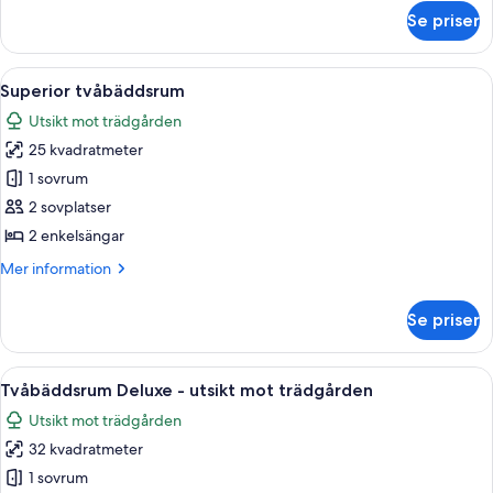
om
Room
Se priser
Club
Double
Room
Öppna
Ett hotellrum med två sängar, ett skr
2
Superior tvåbäddsrum
alla
Utsikt mot trädgården
foton
25 kvadratmeter
för
Superior
1 sovrum
tvåbäddsrum
2 sovplatser
2 enkelsängar
Mer
Mer information
information
om
Se priser
Superior
tvåbäddsrum
Öppna
Ett hotellrum med två sängar, ett skriv
3
Tvåbäddsrum Deluxe - utsikt mot trädgården
alla
Utsikt mot trädgården
foton
32 kvadratmeter
för
Tvåbäddsrum
1 sovrum