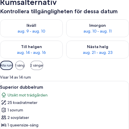
Rumsalternativ
Kontrollera tillgängligheten för dessa datum
Kontrollera tillgängligheten för ikväll aug. 9 - aug. 10
Kontrollera tillgängligheten fö
Ikväll
Imorgon
aug. 9 - aug. 10
aug. 10 - aug. 11
Kontrollera tillgängligheten för den här helgen aug. 14 - aug. 
Kontrollera tillgängligheten fö
Till helgen
Nästa helg
aug. 14 - aug. 16
aug. 21 - aug. 23
Tillgängliga
Alla rum
1 säng
2 sängar
filter
för
Visar 14 av 14 rum
rum
Öppna
Ett hotellrum med en stor säng, ett sk
2
Superior dubbelrum
alla
Utsikt mot trädgården
foton
25 kvadratmeter
för
Superior
1 sovrum
dubbelrum
2 sovplatser
1 queensize-säng