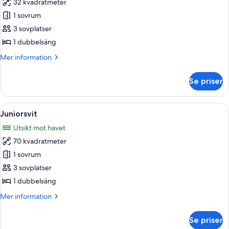
32 kvadratmeter
för
Deluxe
1 sovrum
dubbelrum
3 sovplatser
-
1 dubbelsäng
havsutsikt
Mer
Mer information
information
om
Se priser
Deluxe
dubbelrum
-
Öppna
Ett hotellrum med en stor säng, ett sk
2
havsutsikt
Juniorsvit
alla
Utsikt mot havet
foton
70 kvadratmeter
för
Juniorsvit
1 sovrum
3 sovplatser
1 dubbelsäng
Mer
Mer information
information
om
Se priser
Juniorsvit