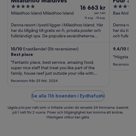
Milaidhoo Maldives
Four Se
5
Priset
5
16 663 kr
Giraava
out
är
out
Milaidhoo Island Milaidhoo Island
Baa Atoll La
per natt
13 aug. - 14 aug.
of
16 663 kr
of
Denna resort i lyxstil ligger i Milaidhoo Island. Här
Denna resort 
5
per
5
har du tillgång till gratis wi-fi, privata pooler och
har du tillgå
natt
fullständigt spa. De populära sevärdheterna
och fullstän
mellan
Kihaadhuffaru ...
13
10
/
10
Enastående! (56 recensioner)
9,4
/
10
Enas
aug.
Best place
"Högsta klass
och
"Fantastic place, best service, amazing food,
14
Recension frå
super nice staff that treat you like part of the
aug.
family, house reef just outside your villa with
amazing snorkeling. You cannot go wrong here."
Recension från 25 feb. 2024
Se alla 116 boenden i Eydhafushi
Lägsta pris per natt som vi hittade under de senaste 24 timmarna, baserat
på 1 natt för 2 vuxna. Priser och tillgänglighet kan komma att ändras.
Ytterligare villkor kan gälla.