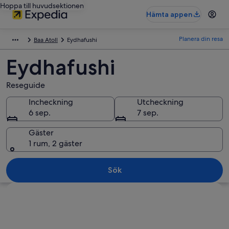
Hoppa till huvudsektionen
Hämta appen
Planera din resa
Baa Atoll
Eydhafushi
Eydhafushi
Reseguide
Incheckning
Utcheckning
6 sep.
7 sep.
Gäster
1 rum, 2 gäster
Sök
Utforska karta