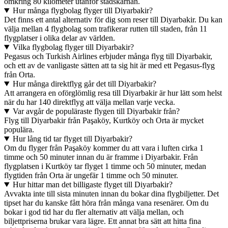
omkring 80 kilometer utanför stadskärnan.
Hur många flygbolag flyger till Diyarbakir?
Det finns ett antal alternativ för dig som reser till Diyarbakir. Du kan
välja mellan 4 flygbolag som trafikerar rutten till staden, från 11
flygplatser i olika delar av världen.
Vilka flygbolag flyger till Diyarbakir?
Pegasus och Turkish Airlines erbjuder många flyg till Diyarbakir,
och ett av de vanligaste sätten att ta sig hit är med ett Pegasus-flyg
från Orta.
Hur många direktflyg går det till Diyarbakir?
Att arrangera en oförglömlig resa till Diyarbakir är hur lätt som helst
när du har 140 direktflyg att välja mellan varje vecka.
Var avgår de populäraste flygen till Diyarbakir från?
Flyg till Diyarbakir från Paşaköy, Kurtköy och Orta är mycket
populära.
Hur lång tid tar flyget till Diyarbakir?
Om du flyger från Paşaköy kommer du att vara i luften cirka 1
timme och 50 minuter innan du är framme i Diyarbakir. Från
flygplatsen i Kurtköy tar flyget 1 timme och 50 minuter, medan
flygtiden från Orta är ungefär 1 timme och 50 minuter.
Hur hittar man det billigaste flyget till Diyarbakir?
Avvakta inte till sista minuten innan du bokar dina flygbiljetter. Det
tipset har du kanske fått höra från många vana resenärer. Om du
bokar i god tid har du fler alternativ att välja mellan, och
biljettpriserna brukar vara lägre. Ett annat bra sätt att hitta fina