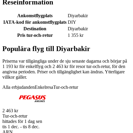
Reseinformation
Ankomstflygplats
Diyarbakir
IATA-kod för ankomstflygplats
DIY
Destination
Diyarbakir
Pris tur-och-retur
1 355 kr
Populära flyg till Diyarbakir
Priserna var tillgängliga under de sju senaste dagarna och börjar på
1 193 kr för enkelflyg och 2 463 kr för resor tur-och-retur, för den
angivna perioden. Priser och tillgänglighet kan ändras. Ytterligare
villkor gäller.
Alla erbjudanden
Enkelresa
Tur-och-retur
2 463 kr
Tur-och-retur
hittades för 1 dag sen
tis 1 dec. - tis 8 dec.
ARN