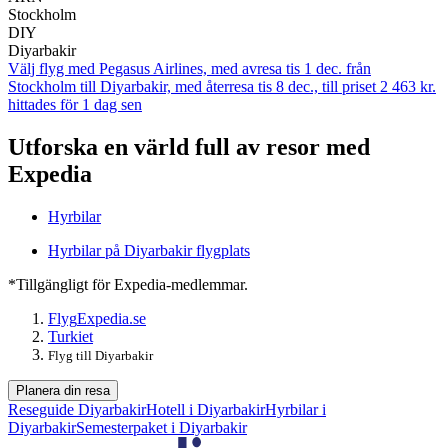
Stockholm
DIY
Diyarbakir
Välj flyg med Pegasus Airlines, med avresa tis 1 dec. från
Stockholm till Diyarbakir, med återresa tis 8 dec., till priset 2 463 kr.
hittades för 1 dag sen
Utforska en värld full av resor med
Expedia
Hyrbilar
Hyrbilar på Diyarbakir flygplats
*Tillgängligt för Expedia-medlemmar.
Flyg
Expedia.se
Turkiet
Flyg till Diyarbakir
Planera din resa
Reseguide Diyarbakir
Hotell i Diyarbakir
Hyrbilar i
Diyarbakir
Semesterpaket i Diyarbakir