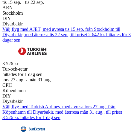
tis 15 sep. - tis 22 sep.
ARN
Stockholm
DIY
Diyarbakir
Välj flyg med AJET, med avresa tis 15 sep. från Stockholm till
Diyarbakir, med återresa tis 22 sep., till priset 2 642 kr. hittades för 3
dagar sen
3 526 kr
Tur-och-retur
hittades för 1 dag sen
tors 27 aug. - mån 31 aug.
CPH
Köpenhamn
DIY
Diyarbakir
Välj flyg med Turkish Airlines, med avresa tors 27 aug. från
Köpenhamn till Diyarbakir, med återresa mån 31 aug., till priset
3 526 kr. hittades för 1 dag sen