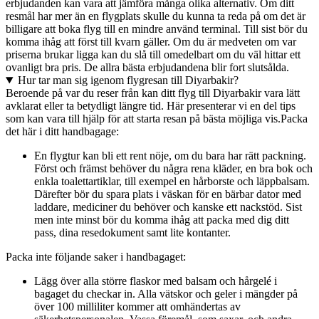
erbjudanden kan vara att jämföra många olika alternativ. Om ditt
resmål har mer än en flygplats skulle du kunna ta reda på om det är
billigare att boka flyg till en mindre använd terminal. Till sist bör du
komma ihåg att först till kvarn gäller. Om du är medveten om var
priserna brukar ligga kan du slå till omedelbart om du väl hittar ett
ovanligt bra pris. De allra bästa erbjudandena blir fort slutsålda.
Hur tar man sig igenom flygresan till Diyarbakir?
Beroende på var du reser från kan ditt flyg till Diyarbakir vara lätt
avklarat eller ta betydligt längre tid. Här presenterar vi en del tips
som kan vara till hjälp för att starta resan på bästa möjliga vis.
Packa
det här i ditt handbagage:
En flygtur kan bli ett rent nöje, om du bara har rätt packning.
Först och främst behöver du några rena kläder, en bra bok och
enkla toalettartiklar, till exempel en hårborste och läppbalsam.
Därefter bör du spara plats i väskan för en bärbar dator med
laddare, mediciner du behöver och kanske ett nackstöd. Sist
men inte minst bör du komma ihåg att packa med dig ditt
pass, dina resedokument samt lite kontanter.
Packa inte följande saker i handbagaget:
Lägg över alla större flaskor med balsam och hårgelé i
bagaget du checkar in. Alla vätskor och geler i mängder på
över 100 milliliter kommer att omhändertas av