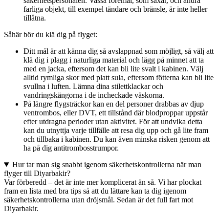
säkerhetspersonalen. Vassa föremål, som saxar, och andra
farliga objekt, till exempel tändare och bränsle, är inte heller
tillåtna.
Såhär bör du klä dig på flyget:
Ditt mål är att känna dig så avslappnad som möjligt, så välj att
klä dig i plagg i naturliga material och lägg på minnet att ta
med en jacka, eftersom det kan bli lite svalt i kabinen. Välj
alltid rymliga skor med platt sula, eftersom fötterna kan bli lite
svullna i luften. Lämna dina stilettklackar och
vandringskängorna i de incheckade väskorna.
På längre flygsträckor kan en del personer drabbas av djup
ventrombos, eller DVT, ett tillstånd där blodproppar uppstår
efter utdragna perioder utan aktivitet. För att undvika detta
kan du utnyttja varje tillfälle att resa dig upp och gå lite fram
och tillbaka i kabinen. Du kan även minska risken genom att
ha på dig antitrombosstrumpor.
Hur tar man sig snabbt igenom säkerhetskontrollerna när man
flyger till Diyarbakir?
Var förberedd – det är inte mer komplicerat än så. Vi har plockat
fram en lista med bra tips så att du lättare kan ta dig igenom
säkerhetskontrollerna utan dröjsmål. Sedan är det full fart mot
Diyarbakir.