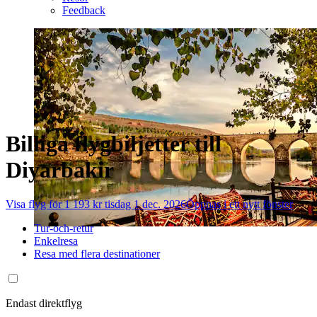
Feedback
Billiga flygbiljetter till
Diyarbakir
Visa flyg för 1 193 kr tisdag 1 dec. 2026
Öppnas i ett nytt fönster
Tur-och-retur
Enkelresa
Resa med flera destinationer
Endast direktflyg