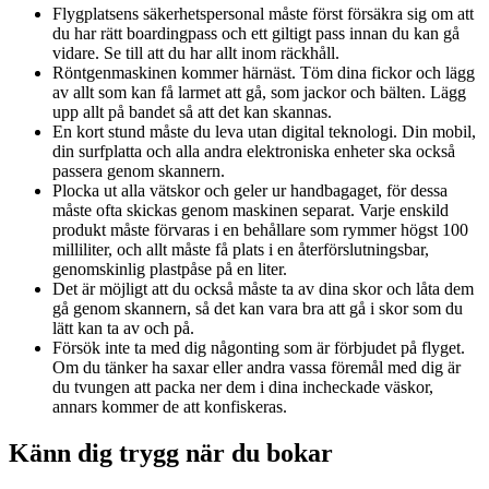
Flygplatsens säkerhetspersonal måste först försäkra sig om att
du har rätt boardingpass och ett giltigt pass innan du kan gå
vidare. Se till att du har allt inom räckhåll.
Röntgenmaskinen kommer härnäst. Töm dina fickor och lägg
av allt som kan få larmet att gå, som jackor och bälten. Lägg
upp allt på bandet så att det kan skannas.
En kort stund måste du leva utan digital teknologi. Din mobil,
din surfplatta och alla andra elektroniska enheter ska också
passera genom skannern.
Plocka ut alla vätskor och geler ur handbagaget, för dessa
måste ofta skickas genom maskinen separat. Varje enskild
produkt måste förvaras i en behållare som rymmer högst 100
milliliter, och allt måste få plats i en återförslutningsbar,
genomskinlig plastpåse på en liter.
Det är möjligt att du också måste ta av dina skor och låta dem
gå genom skannern, så det kan vara bra att gå i skor som du
lätt kan ta av och på.
Försök inte ta med dig någonting som är förbjudet på flyget.
Om du tänker ha saxar eller andra vassa föremål med dig är
du tvungen att packa ner dem i dina incheckade väskor,
annars kommer de att konfiskeras.
Känn dig trygg när du bokar