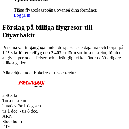
Tjäna flygbolagspoäng ovanpå dina förmåner.
Logga in
Förslag på billiga flygresor till
Diyarbakir
Priserna var tillgängliga under de sju senaste dagarna och börjar på
1 193 kr för enkelflyg och 2 463 kr för resor tur-och-retur, för den
angivna perioden. Priser och tillgänglighet kan ändras. Ytterligare
villkor gäller.
Alla erbjudanden
Enkelresa
Tur-och-retur
2 463 kr
Tur-och-retur
hittades för 1 dag sen
tis 1 dec. - tis 8 dec.
ARN
Stockholm
DIY