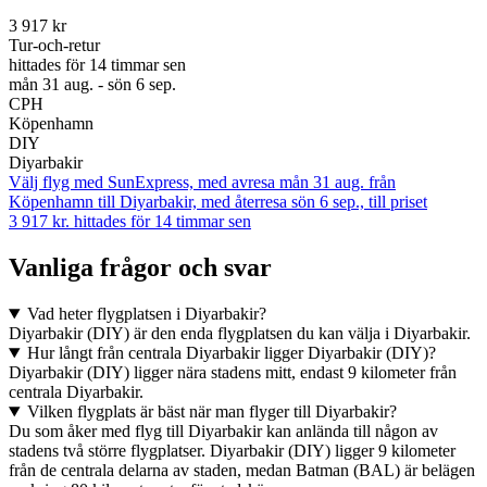
3 917 kr
Tur-och-retur
hittades för 14 timmar sen
mån 31 aug. - sön 6 sep.
CPH
Köpenhamn
DIY
Diyarbakir
Välj flyg med SunExpress, med avresa mån 31 aug. från
Köpenhamn till Diyarbakir, med återresa sön 6 sep., till priset
3 917 kr. hittades för 14 timmar sen
Vanliga frågor och svar
Vad heter flygplatsen i Diyarbakir?
Diyarbakir (DIY) är den enda flygplatsen du kan välja i Diyarbakir.
Hur långt från centrala Diyarbakir ligger Diyarbakir (DIY)?
Diyarbakir (DIY) ligger nära stadens mitt, endast 9 kilometer från
centrala Diyarbakir.
Vilken flygplats är bäst när man flyger till Diyarbakir?
Du som åker med flyg till Diyarbakir kan anlända till någon av
stadens två större flygplatser. Diyarbakir (DIY) ligger 9 kilometer
från de centrala delarna av staden, medan Batman (BAL) är belägen