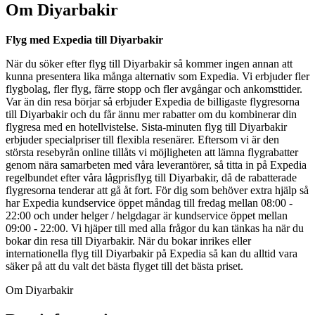
Om Diyarbakir
Flyg med Expedia till Diyarbakir
När du söker efter flyg till Diyarbakir så kommer ingen annan att
kunna presentera lika många alternativ som Expedia. Vi erbjuder fler
flygbolag, fler flyg, färre stopp och fler avgångar och ankomsttider.
Var än din resa börjar så erbjuder Expedia de billigaste flygresorna
till Diyarbakir och du får ännu mer rabatter om du kombinerar din
flygresa med en hotellvistelse. Sista-minuten flyg till Diyarbakir
erbjuder specialpriser till flexibla resenärer. Eftersom vi är den
största resebyrån online tillåts vi möjligheten att lämna flygrabatter
genom nära samarbeten med våra leverantörer, så titta in på Expedia
regelbundet efter våra lågprisflyg till Diyarbakir, då de rabatterade
flygresorna tenderar att gå åt fort. För dig som behöver extra hjälp så
har Expedia kundservice öppet måndag till fredag mellan 08:00 -
22:00 och under helger / helgdagar är kundservice öppet mellan
09:00 - 22:00. Vi hjäper till med alla frågor du kan tänkas ha när du
bokar din resa till Diyarbakir. När du bokar inrikes eller
internationella flyg till Diyarbakir på Expedia så kan du alltid vara
säker på att du valt det bästa flyget till det bästa priset.
Om Diyarbakir