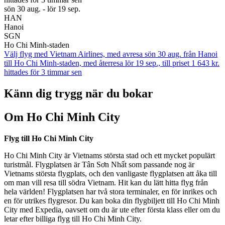
sön 30 aug. - lör 19 sep.
HAN
Hanoi
SGN
Ho Chi Minh-staden
Välj flyg med Vietnam Airlines, med avresa sön 30 aug. från Hanoi
till Ho Chi Minh-staden, med återresa lör 19 sep., till priset 1 643 kr.
hittades för 3 timmar sen
Känn dig trygg när du bokar
Om Ho Chi Minh City
Flyg till Ho Chi Minh City
Ho Chi Minh City är Vietnams största stad och ett mycket populärt
turistmål. Flygplatsen är Tân Sơn Nhất som passande nog är
Vietnams största flygplats, och den vanligaste flygplatsen att åka till
om man vill resa till södra Vietnam. Hit kan du lätt hitta flyg från
hela världen! Flygplatsen har två stora terminaler, en för inrikes och
en för utrikes flygresor. Du kan boka din flygbiljett till Ho Chi Minh
City med Expedia, oavsett om du är ute efter första klass eller om du
letar efter billiga flyg till Ho Chi Minh City.