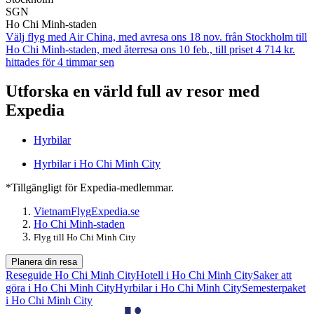
SGN
Ho Chi Minh-staden
Välj flyg med Air China, med avresa ons 18 nov. från Stockholm till
Ho Chi Minh-staden, med återresa ons 10 feb., till priset 4 714 kr.
hittades för 4 timmar sen
Utforska en värld full av resor med
Expedia
Hyrbilar
Hyrbilar i Ho Chi Minh City
*Tillgängligt för Expedia-medlemmar.
Vietnam
Flyg
Expedia.se
Ho Chi Minh-staden
Flyg till Ho Chi Minh City
Planera din resa
Reseguide Ho Chi Minh City
Hotell i Ho Chi Minh City
Saker att
göra i Ho Chi Minh City
Hyrbilar i Ho Chi Minh City
Semesterpaket
i Ho Chi Minh City