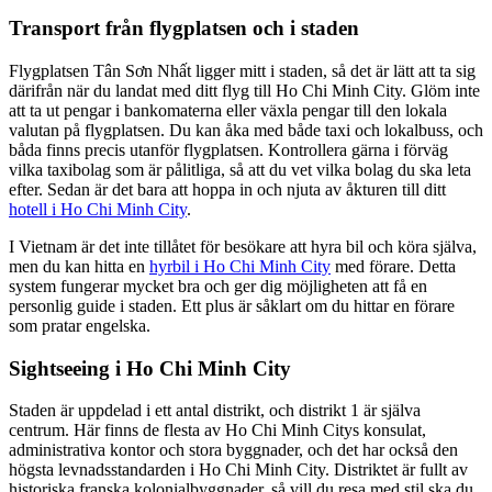
Transport från flygplatsen och i staden
Flygplatsen Tân Sơn Nhất ligger mitt i staden, så det är lätt att ta sig
därifrån när du landat med ditt flyg till Ho Chi Minh City. Glöm inte
att ta ut pengar i bankomaterna eller växla pengar till den lokala
valutan på flygplatsen. Du kan åka med både taxi och lokalbuss, och
båda finns precis utanför flygplatsen. Kontrollera gärna i förväg
vilka taxibolag som är pålitliga, så att du vet vilka bolag du ska leta
efter. Sedan är det bara att hoppa in och njuta av åkturen till ditt
hotell i Ho Chi Minh City
.
I Vietnam är det inte tillåtet för besökare att hyra bil och köra själva,
men du kan hitta en
hyrbil i Ho Chi Minh City
med förare. Detta
system fungerar mycket bra och ger dig möjligheten att få en
personlig guide i staden. Ett plus är såklart om du hittar en förare
som pratar engelska.
Sightseeing i Ho Chi Minh City
Staden är uppdelad i ett antal distrikt, och distrikt 1 är själva
centrum. Här finns de flesta av Ho Chi Minh Citys konsulat,
administrativa kontor och stora byggnader, och det har också den
högsta levnadsstandarden i Ho Chi Minh City. Distriktet är fullt av
historiska franska kolonialbyggnader, så vill du resa med stil ska du