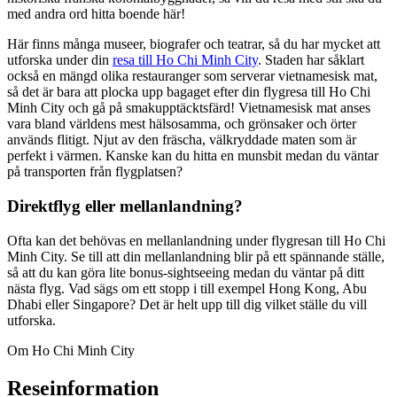
med andra ord hitta boende här!
Här finns många museer, biografer och teatrar, så du har mycket att
utforska under din
resa till Ho Chi Minh City
. Staden har såklart
också en mängd olika restauranger som serverar vietnamesisk mat,
så det är bara att plocka upp bagaget efter din flygresa till Ho Chi
Minh City och gå på smakupptäcktsfärd! Vietnamesisk mat anses
vara bland världens mest hälsosamma, och grönsaker och örter
används flitigt. Njut av den fräscha, välkryddade maten som är
perfekt i värmen. Kanske kan du hitta en munsbit medan du väntar
på transporten från flygplatsen?
Direktflyg eller mellanlandning?
Ofta kan det behövas en mellanlandning under flygresan till Ho Chi
Minh City. Se till att din mellanlandning blir på ett spännande ställe,
så att du kan göra lite bonus-sightseeing medan du väntar på ditt
nästa flyg. Vad sägs om ett stopp i till exempel Hong Kong, Abu
Dhabi eller Singapore? Det är helt upp till dig vilket ställe du vill
utforska.
Om Ho Chi Minh City
Reseinformation