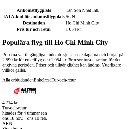
Ankomstflygplats
Tan Son Nhat Intl.
IATA-kod för ankomstflygplats
SGN
Destination
Ho Chi Minh City
Pris tur-och-retur
1 054 kr
Populära flyg till Ho Chi Minh City
Priserna var tillgängliga under de sju senaste dagarna och börjar på
2 590 kr för enkelflyg och 1 054 kr för resor tur-och-retur, för den
angivna perioden. Priser och tillgänglighet kan ändras. Ytterligare
villkor gäller.
Alla erbjudanden
Enkelresa
Tur-och-retur
4 714 kr
Tur-och-retur
hittades för 4 timmar sen
ons 18 nov. - ons 10 feb.
ARN
Stockholm