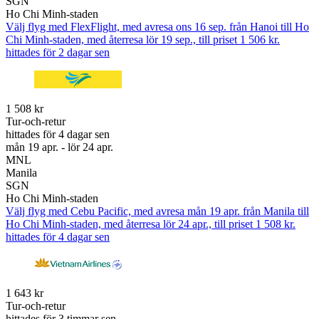
SGN
Ho Chi Minh-staden
Välj flyg med FlexFlight, med avresa ons 16 sep. från Hanoi till Ho
Chi Minh-staden, med återresa lör 19 sep., till priset 1 506 kr.
hittades för 2 dagar sen
1 508 kr
Tur-och-retur
hittades för 4 dagar sen
mån 19 apr. - lör 24 apr.
MNL
Manila
SGN
Ho Chi Minh-staden
Välj flyg med Cebu Pacific, med avresa mån 19 apr. från Manila till
Ho Chi Minh-staden, med återresa lör 24 apr., till priset 1 508 kr.
hittades för 4 dagar sen
1 643 kr
Tur-och-retur
hittades för 3 timmar sen