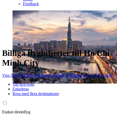
Feedback
Billiga flygbiljetter till Ho Chi
Minh City
Visa flyg för 2 590 kr måndag 24 aug. 2026
Öppnas i ett nytt fönster
Tur-och-retur
Enkelresa
Resa med flera destinationer
Endast direktflyg