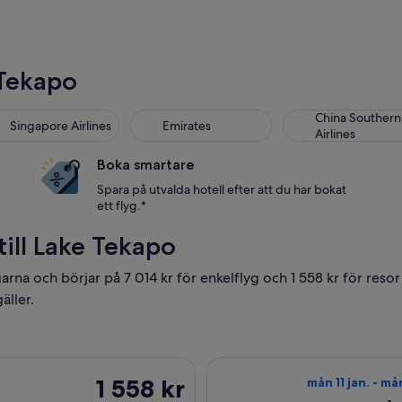
 Tekapo
gapore Airlines
Emirates
China Southern Air
China Southern
Singapore Airlines
Emirates
Airlines
Boka smartare
Spara på utvalda hotell efter att du har bokat
ett flyg.*
 till Lake Tekapo
garna och börjar på 7 014 kr för enkelflyg och 1 558 kr för reso
äller.
vresa tis 15 sep. från Auckland till Christchurch, med återresa o
Välj flyg med Qan
1 558 kr
1 558 kr
mån 11 jan. - må
Tur-