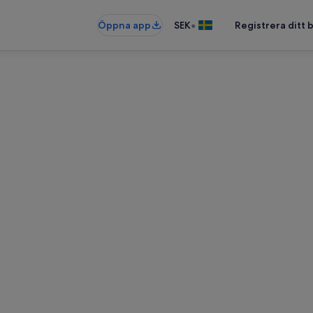
•
Öppna app
SEK
Registrera ditt