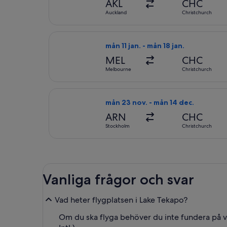
AKL
CHC
Auckland
Christchurch
Välj flyg med Emirates, med avresa m
mån 11 jan. - mån 18 jan.
MEL
CHC
Melbourne
Christchurch
Välj flyg med Qatar Airways, med av
mån 23 nov. - mån 14 dec.
ARN
CHC
Stockholm
Christchurch
Vanliga frågor och svar
Vad heter flygplatsen i Lake Tekapo?
Om du ska flyga behöver du inte fundera på v