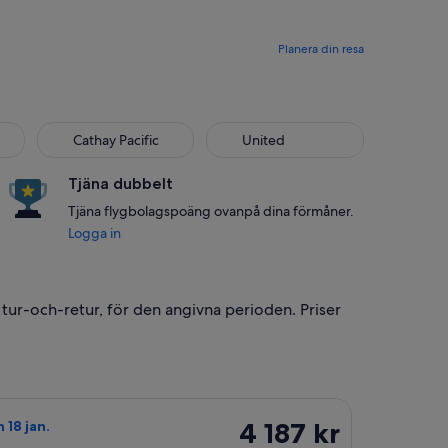
Planera din resa
lines
Cathay Pacific
United
Cathay Pacific
United
Tjäna dubbelt
Tjäna flygbolagspoäng ovanpå dina förmåner.
Logga in
r tur-och-retur, för den angivna perioden. Priser
ns 16 sep., till priset 1 558 kr. hittades för 19 timmar sen
tas Airways, med avresa mån 11 jan. från Melbourne till Christch
4 187 kr
4 187 kr
n 18 jan.
Tur-