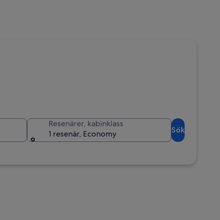
Resenärer, kabinklass
Sök
1 resenär, Economy