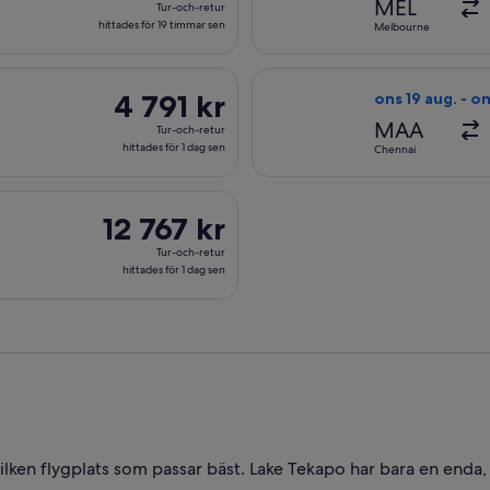
MEL
Tur-och-retur
och-
hittades för 19 timmar sen
Melbourne
retur,
hittades
ån 11 jan. från Melbourne till Christchurch, med återresa mån 18 
Välj flyg med Ind
för
4 791 kr
4 791 kr
ons 19 aug. - o
19
Tur-
MAA
Tur-och-retur
timmar
och-
hittades för 1 dag sen
Chennai
sen
retur,
hittades
resa mån 23 nov. från Stockholm till Christchurch, med återresa 
för
12 767 kr
12 767 kr
1
Tur-
Tur-och-retur
dag
och-
hittades för 1 dag sen
sen
retur,
hittades
för
1
dag
sen
ilken flygplats som passar bäst. Lake Tekapo har bara en enda