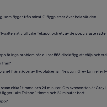
g, som flyger från minst 21 flygplatser över hela världen.
ygalternativ till Lake Tekapo, och ett av de populäraste sätte
kapo är inga problem när du har 558 direktflyg att välja och vra
o från?
planet från någon av flygplatserna i Newton, Grey Lynn eller 
 resan cirka 1 timme och 24 minuter. Om avreseorten är Grey Ly
 ligger Lake Tekapo 1 timme och 24 minuter bort.
kapo?