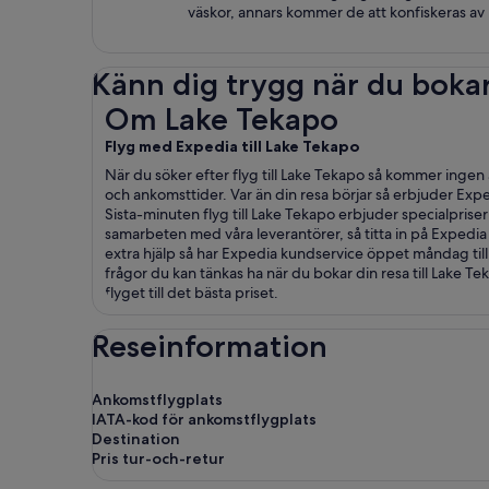
väskor, annars kommer de att konfiskeras av
Känn dig trygg när du boka
Om Lake Tekapo
Om Lake Tekapo
Flyg med Expedia till Lake Tekapo
När du söker efter flyg till Lake Tekapo så kommer ingen 
och ankomsttider. Var än din resa börjar så erbjuder Expe
Sista-minuten flyg till Lake Tekapo erbjuder specialpriser 
samarbeten med våra leverantörer, så titta in på Expedia 
extra hjälp så har Expedia kundservice öppet måndag till
frågor du kan tänkas ha när du bokar din resa till Lake Tek
flyget till det bästa priset.
Reseinformation
Ankomstflygplats
IATA-kod för ankomstflygplats
Destination
Pris tur-och-retur