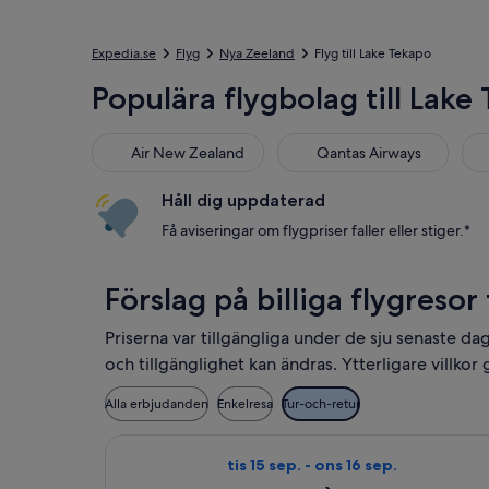
Expedia.se
Flyg
Nya Zeeland
Flyg till Lake Tekapo
Populära flygbolag till Lake
Air New Zealand
Qantas Airways
Sin
Air New Zealand
Qantas Airways
Håll dig uppdaterad
Få aviseringar om flygpriser faller eller stiger.*
Förslag på billiga flygresor
Priserna var tillgängliga under de sju senaste da
och tillgänglighet kan ändras. Ytterligare villkor g
Alla erbjudanden
Enkelresa
Tur-och-retur
Välj flyg med Air New Zealand, med a
tis 15 sep. - ons 16 sep.