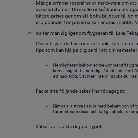
Många erfarna resenärer är medvetna om att du 
avresedatumet. Du skulle också kunna utvidga s
bättre priser genom att boka biljetter till en 
erbjudande, för priserna kan ändras snabbt. Med
Hur tar man sig igenom flygresan till Lake Tek
Oavsett vad du har för startpunkt kan din res
tips som kan hjälpa dig se till att din semester
Hemligheten bakom en bekymmersfri flygresa 
koma ihåg att ta med dig sådant som kan håll
ett nackstöd. Sist men inte minst ska du inte
Packa inte följande saker i handbagaget:
Lämna alla stora flaskor med balsam och hårge
föremål, som saxar, och farliga objekt, exempe
Såhär bör du klä dig på flyget: