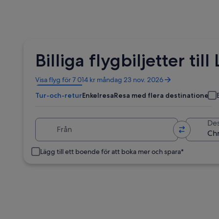
Billiga flygbiljetter til
Öppnas
Visa flyg för 7 014 kr måndag 23 nov. 2026
i
Tur-och-retur
Enkelresa
Resa med flera destinationer
ett
nytt
fönster
Från
Des
Lägg till ett boende för att boka mer och spara*