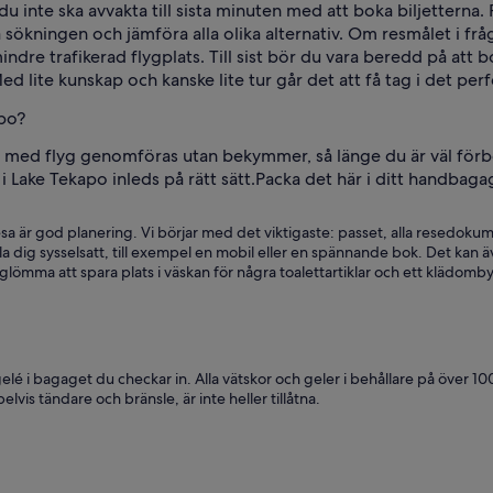
inte ska avvakta till sista minuten med att boka biljetterna. 
ökningen och jämföra alla olika alternativ. Om resmålet i fråg
mindre trafikerad flygplats. Till sist bör du vara beredd på att 
 lite kunskap och kanske lite tur går det att få tag i det perf
apo?
a med flyg genomföras utan bekymmer, så länge du är väl förb
 i Lake Tekapo inleds på rätt sätt.
Packa det här i ditt handbaga
är god planering. Vi börjar med det viktigaste: passet, alla resedokumen
a dig sysselsatt, till exempel en mobil eller en spännande bok. Det kan ä
 glömma att spara plats i väskan för några toalettartiklar och ett klädomby
lé i bagaget du checkar in. Alla vätskor och geler i behållare på över 100 
lvis tändare och bränsle, är inte heller tillåtna.