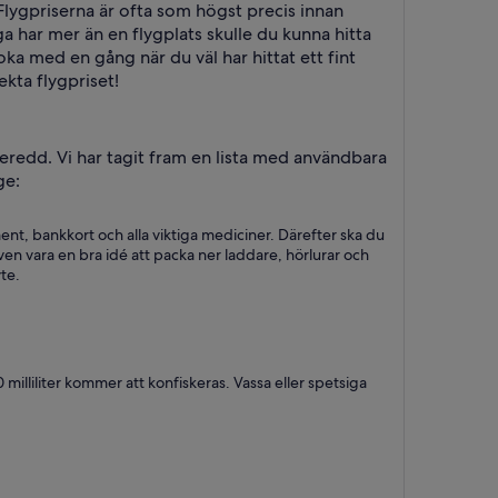
Flygpriserna är ofta som högst precis innan
a har mer än en flygplats skulle du kunna hitta
boka med en gång när du väl har hittat ett fint
ekta flygpriset!
eredd. Vi har tagit fram en lista med användbara
ge:
t, bankkort och alla viktiga mediciner. Därefter ska du
ven vara en bra idé att packa ner laddare, hörlurar och
te.
milliliter kommer att konfiskeras. Vassa eller spetsiga