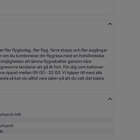
 fler flygbolag, fler flyg, färre stopp och fler avgångar
er om du kombinerar din flygresa med en hotellvistelse.
s vi möjligheten att lämna flygrabatter genom nära
ygresorna tenderar att gå åt fort. För dig som behöver
e öppet mellan 09:00 - 22:00. Vi hjäper till med alla
edia så kan du alltid vara säker på att du valt det bästa
church Intl.
tchurch
kr