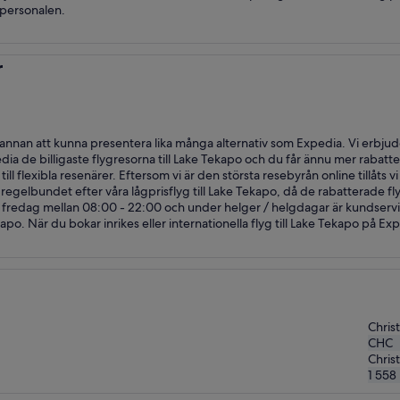
 personalen.
r
annan att kunna presentera lika många alternativ som Expedia. Vi erbjuder
dia de billigaste flygresorna till Lake Tekapo och du får ännu mer rabatt
till flexibla resenärer. Eftersom vi är den största resebyrån online tillåt
regelbundet efter våra lågprisflyg till Lake Tekapo, då de rabatterade fl
 fredag mellan 08:00 - 22:00 och under helger / helgdagar är kundservic
apo. När du bokar inrikes eller internationella flyg till Lake Tekapo på Exp
Christ
CHC
Chris
1 558 