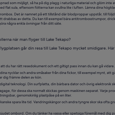
ppnad som möjligt, så ha på dig plagg i naturliga material och glöm inte att
r med flat sula, eftersom fötterna kan svullna lite i luften. Lämna dina h
ombos. Det är namnet på ett tillstånd där blodproppar uppstår, till följd 
att drabbas av detta. Du kan till exempel bära antitrombosstrumpor, dri
göra några enkla övningar från ditt säte.
lerna när man flyger till Lake Tekapo?
ygplatsen går din resa till Lake Tekapo mycket smidigare. Här 
t du har rätt resedokument och ett giltigt pass innan du kan gå vidare. Se 
a, dina nycklar och andra småsaker från dina fickor, till exempel mynt, a
ar dig främre delen av kön.
 digital teknologi. Din surfplatta, din bärbara dator och övrig elektroni
ndbagage, för dessa ska normalt skickas genom maskinen separat. Varje pr
slutningsbar, genomskinlig plastpåse på en liter.
 kanske spara lite tid. Vandringskängor och andra tyngre skor ska ofta 
rbjudet ombord. Om du tänker ha vassa eller spetsiga föremål med dig 