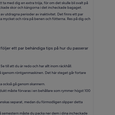
 ta med dig en extra tröja, för om det skulle bli svalt på
ögklackade skor och kängorna i det incheckade bagaget.
av utdragna perioder av inaktivitet. Det finns ett par
cka mycket och röra på benen och fötterna. Res på dig och
följer ett par behändiga tips på hur du passerar
till att du är redo och har allt inom räckhåll.
tt gå igenom röntgenmaskinen. Det här steget går fortare
k ska också gå genom skannern.
odukt måste förvaras i en behållare som rymmer högst 100
granskas separat, medan du förmodligen slipper detta
på semestern måste du packa ner dem i dina incheckade