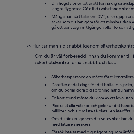
Din högsta prioritet är att känna dig så avsla
längre flygresor. Gå alltid i välsittande sko
Många har hört talas om DVT, eller djup ventr
saker som du kan göra för att minska risken 
gå ett par steg i mittgången eller försök att 
Hur tar man sig snabbt igenom säkerhetskontrol
Om du är väl förberedd innan du kommer till fl
säkerhetskontrollerna snabbt och lätt.
Säkerhetspersonalen måste först kontrollera at
Därefter är det dags för ditt bälte, din jack
om du börjar göra dig i ordning när du närm
En kort stund måste du klara av att leva utan
Plocka ut alla vätskor och geler ur ditt ha
milliliter, och allt måste få plats i en återför
Om du tänker igenom ditt val av skor kan du
med lättare sneakers.
Försök inte ta med dig någonting som är fö